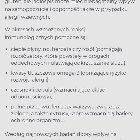
gluten, ale jadłospis może mieć niebagatelny wpływ
na samopoczucie i odporność także w przypadku
alergii wziewnych.
W okresach wzmożonych reakcji
immunologicznych pomocne są:
ciepłe płyny, np. herbata czy rosół (pomagają
rozbić zatory, które powstały w drogach
oddechowych i ułatwiają odkrztuszanie śluzu),
kwasy tłuszczowe omega-3 (obniżające ryzyko
rozwoju alergii),
czosnek i cebula (wzmacniające układ
odpornościowy),
pełne przeciwutleniaczy warzywa, zwłaszcza
zielone, a także cytrusy, które wzmacniają bariery
ochronne organizmu.
Według najnowszych badań dobry wpływ na