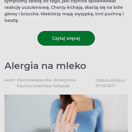
symptomy zależą od tego, jaki czynnik spowodował
reakcję uczuleniową. Chorzy kichają, skarżą się na bóle
głowy i brzucha. Niektórzy mają wysypkę, inni puchną i
kaszlą.
Czytaj więcej
Alergia na mleko
Autor:
Psychoterapeutka, dietetyczka
Data publikacji:
29.06.2017
Paulina Owsińska-Sołtysiak