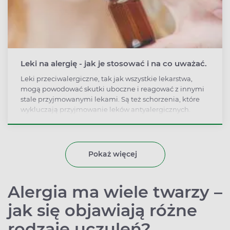
Leki na alergię - jak je stosować i na co uważać.
Leki przeciwalergiczne, tak jak wszystkie lekarstwa,
mogą powodować skutki uboczne i reagować z innymi
stale przyjmowanymi lekami. Są też schorzenia, które
wykluczają przyjmowanie leków antyalergicznych.
Przeczytaj nasz poradnik o tym, jak bezpiecznie
stosować leki na alergię.
Pokaż więcej
Alergia ma wiele twarzy –
jak się objawiają różne
rodzaje uczuleń?