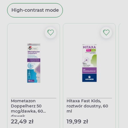
High-contrast mode
Mometazon
Hitaxa Fast Kids,
Hi
Doppelherz 50
roztwór doustny, 60
ta
mcg/dawka, 60
ml
ro
dawek
us
22,49 zł
19,99 zł
13