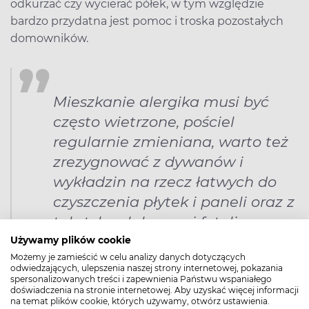
odkurzać czy wycierać półek, w tym względzie
bardzo przydatna jest pomoc i troska pozostałych
domowników.
Mieszkanie alergika musi być
często wietrzone, pościel
regularnie zmieniana, warto też
zrezygnować z dywanów i
wykładzin na rzecz łatwych do
czyszczenia płytek i paneli oraz z
tekstylnych kanap i foteli na
rzecz skórzanej, łatwej do
Używamy plików cookie
Możemy je zamieścić w celu analizy danych dotyczących
przecierania tapicerki.
odwiedzających, ulepszenia naszej strony internetowej, pokazania
spersonalizowanych treści i zapewnienia Państwu wspaniałego
doświadczenia na stronie internetowej. Aby uzyskać więcej informacji
Zamiast zasłon zalecane są żaluzje i rolety, zwłaszcza
na temat plików cookie, których używamy, otwórz ustawienia.