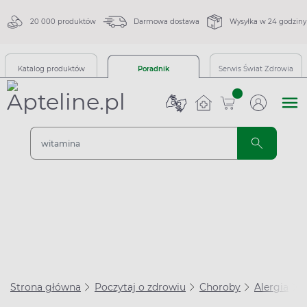
20 000 produktów
Darmowa dostawa
Wysyłka w 24 godziny
Katalog produktów
Poradnik
Serwis Świat Zdrowia
sztuk
Strona główna
Poczytaj o zdrowiu
Choroby
Alergia
J