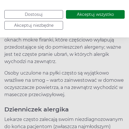
te montowane między szybami. Warto też zakupić
dobry odkurzacz z filtrem wodnym, zatrzymującym
Dostosuj
Akceptuj wszystko
możliwie największą ilość zanieczyszczeń. W
przypadku osób uczulonych na pyłki drzew i traw w
Akceptuj niezbędne
okresie pylenia nieco pomagają zawieszane w
oknach mokre firanki, które częściowo wyłapują
przedostające się do pomieszczeń alergeny; ważne
jest też częste pranie ubrań, w których alergik
wychodzi na zewnątrz.
Osoby uczulone na pyłki często są wyjątkowo
wrażliwe na smog – warto zainwestować w domowe
oczyszczacze powietrza, a na zewnątrz wychodzić w
maseczce przeciwpyłowej.
Dzienniczek alergika
Lekarze często zalecają swoim niezdiagnozowanym
do końca pacjentom (zwłaszcza najmłodszym)