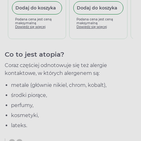
Dodaj do koszyka
Dodaj do koszyka
Podana cena jest ceną
Podana cena jest ceną
P
maksymalną
maksymalną
m
Dowiedz się więcej
Dowiedz się więcej
D
Co to jest atopia?
Coraz częściej odnotowuje się też alergie
kontaktowe, w których alergenem są:
metale (głównie nikiel, chrom, kobalt),
środki piorące,
perfumy,
kosmetyki,
lateks.