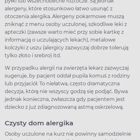
pyłki lub wszechobecne roztocze. Są jednak
alergeny, które stosunkowo łatwo usunąć z
otoczenia alergika. Alergeny pokarmowe muszą
zniknąć z menu osoby uczulonej, szkodliwe leki z
apteczki (zawsze warto mieć przy sobie kartkę z
informacją o uczulających lekach), metalowe
kolczyki z uszu (alergicy zazwyczaj dobrze tolerują
tylko złoto i srebro) itd.
W przypadku alergii na zwierzęta lekarz zazwyczaj
sugeruje, by pacjent oddał pupila komuś z rodziny
lub przyjaciół. To niełatwa, często dramatyczna
decyzja, którą nie wszyscy godzą się podjąć. Bywa
jednak konieczna, zwłaszcza gdy pacjentem jest
dziecko z już zdiagnozowaną astmą oskrzelową.
Czysty dom alergika
Osoby uczulone na kurz nie powinny samodzielnie