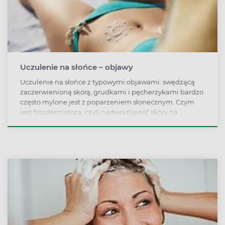
Uczulenie na słońce – objawy
Uczulenie na słońce z typowymi objawami: swędzącą
zaczerwienioną skórą, grudkami i pęcherzykami bardzo
często mylone jest z poparzeniem słonecznym. Czym
jest fotodermatoza, czyli nadwrażliwość skóry na
promienie słoneczne, jak się objawia i jak należy się
przed nią chronić?