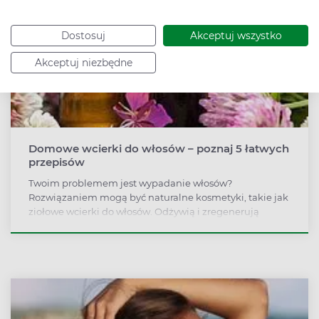
Dostosuj
Akceptuj wszystko
Akceptuj niezbędne
Domowe wcierki do włosów – poznaj 5 łatwych
przepisów
Twoim problemem jest wypadanie włosów?
Rozwiązaniem mogą być naturalne kosmetyki, takie jak
ziołowe wcierki do włosów. Odżywią i zregenerują
cebulki włosowe, a przy tym bardzo łatwo przygotować
je w domu.