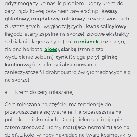
gdyż mogą tylko nasilić problem. Dobry krem do
cery trądzikowej powinien zawierać np.:
kwasy
glikolowy, migdałowy, mlekowy
(o właściwościach
złuszczających i wygładzających),
kwas salicylowy
(łagodzi stany zapalne na skórze), ziołowe ekstrakty
o działaniu łagodzącym (np.:
rumianek
, rozmaryn,
zielona herbata,
aloes
),
siarkę
(zmniejsza
wydzielanie sebum),
cynk
(ściąga pory),
glinkę
kaolinową
(o zdolności absorbowania
zanieczyszczeń i drobnoustrojów gromadzących się
na skórze).
● Krem do cery mieszanej
Cera mieszana najczęściej ma tendencję do
przetłuszczania się w strefie T, a przesuszania na
policzkach i skroniach. Do jej pielęgnacji najlepiej
zatem stosować kremy matująco-normalizujące na
dzień, z kolei w nocy nakładać na twarz kosmetyki o