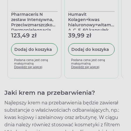
Pharmaceris N
Humavit
Ak
zestaw Intensywna,
Kolagen+kwas
Kr
Przeciwzmarszczkowa
hialuronowy+witamina
mi
Dermopielęgnacja
A, C, E, 60 kapsułek
tr
123,49 zł
39,99 zł
65
skóry naczynkowej
Dodaj do koszyka
Dodaj do koszyka
Podana cena jest ceną
Podana cena jest ceną
P
maksymalną
maksymalną
m
Dowiedz się więcej
Dowiedz się więcej
D
Jaki krem na przebarwienia?
Najlepszy krem na przebarwienia będzie zawierał
substancje o właściwościach odbarwiających, np.:
kwas kojowy i azelainowy oraz arbutynę. W ciągu
dnia należy również stosować kosmetyki z filtrem