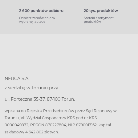
2 600 punktów odbioru
20 tys. produktów
Odbierz zamówienie w
Szeroki asortyment
wybranej aptece
produktów
NEUCA S.A.
z siedzibą w Toruniu przy
ul. Forteczna 35-37, 87-100 Toruń,
wpisana do Rejestru Przedsiębiorców przez Sąd Rejonowy w
Toruniu, VII Wydział Gospodarczy KRS pod nr KRS:
0000049872, REGON 870227804, NIP 8790017162, kapitał
zakładowy 4 642 802 złotych.