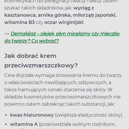
kosmetykach do pielęgnacji twarzy należy zatem
szukać takich składników, jak:
wyciąg z
kasztanowca, arnika górska, miłorząb japoński,
witamina B3
czy
oczar wirginijski
.
>>
Demakijaż – olejek, płyn micelarny czy mleczko
do twarzy? Co wybrać?
Jak dobrać krem
przeciwzmarszczkowy?
Cera dojrzała wymaga stosowania kremu do twarzy
o właściwościach nawilżających, odżywczych, a
także hamujących oznaki starzenia się skóry. W
składzie kosmetyków przeciwzmarszczkowych nie
powinno zatem zabraknąć takich substancji, jak:
kwas hialuronowy
(zwiększa elastyczność skóry),
witamina A
(przeciwdziała wolnym rodnikom,