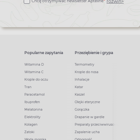
rozwiń>
Chcę otrzymywać newsletter Apteline
*
newslettera
Popularne zapytania
Przeziębienie i grypa
Witamina D
Termometry
Witamina C
Krople do nosa
Krople do oczu
Inhalacje
Tran
Katar
Paracetamol
Kaszel
Ibuprofen
Olejki eteryczne
Melatonina
Gorączka
Elektrolity
Drapanie w gardle
Kolagen
Preparaty przeciwwirusowe
Zatoki
Zapalenie ucha
Woda morska
Odporność