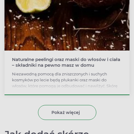
Naturalne peelingi oraz maski do włosów i ciała
– składniki na pewno masz w domu
Niezawodną pomocą dla zniszczonych i suchych
kosmyków po lecie będą płukanki oraz maski do
włosów, które pomogą je odbudować i nawilżyć. Skórę
twarzy oraz całego ciała zregenerują natomiast
oczyszczające peelingi i silnie odżywiające maski.
Pokaż więcej