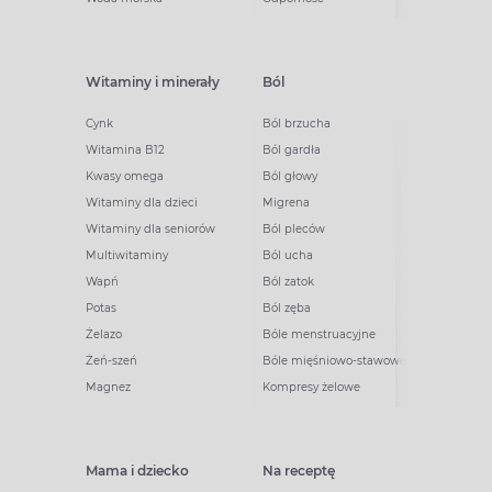
Witaminy i minerały
Ból
Cynk
Ból brzucha
Witamina B12
Ból gardła
Kwasy omega
Ból głowy
Witaminy dla dzieci
Migrena
Witaminy dla seniorów
Ból pleców
Multiwitaminy
Ból ucha
Wapń
Ból zatok
Potas
Ból zęba
Żelazo
Bóle menstruacyjne
Żeń-szeń
Bóle mięśniowo-stawowe
Magnez
Kompresy żelowe
Mama i dziecko
Na receptę