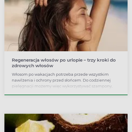
Regeneracja włosów po urlopie – trzy kroki do
zdrowych włosów
Włosom po wakacjach potrzeba przede wszystkim
nawilżenia i ochrony przed słońcem. Do codziennej
pielęgnacji możemy więc wykorzystywać szampony,
odżywki i mgiełki z filtrem UV, a do dodatkowego
wzmocnienia - głęboko działające maski regeneracyjne.
Te ostatnie przygotujemy też w domu.