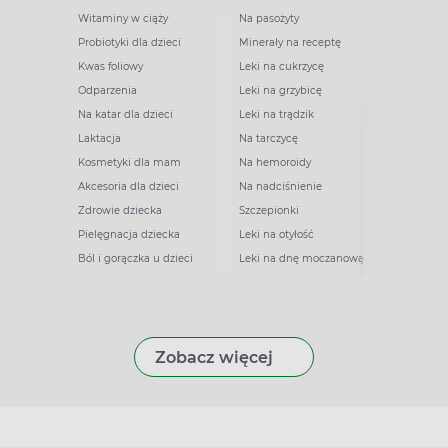
Witaminy w ciąży
Na pasożyty
Probiotyki dla dzieci
Minerały na receptę
Kwas foliowy
Leki na cukrzycę
Odparzenia
Leki na grzybicę
Na katar dla dzieci
Leki na trądzik
Laktacja
Na tarczycę
Kosmetyki dla mam
Na hemoroidy
Akcesoria dla dzieci
Na nadciśnienie
Zdrowie dziecka
Szczepionki
Pielęgnacja dziecka
Leki na otyłość
Ból i gorączka u dzieci
Leki na dnę moczanową
Zobacz więcej