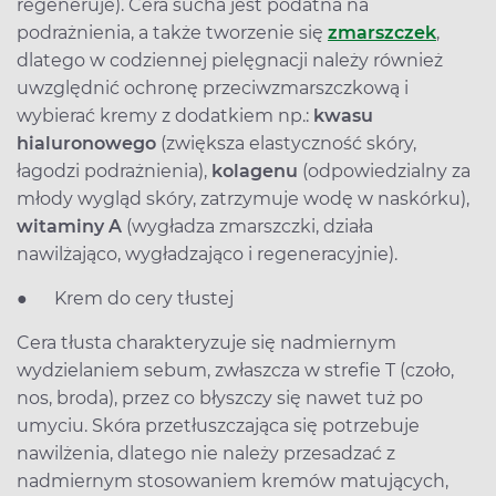
regeneruje). Cera sucha jest podatna na
podrażnienia, a także tworzenie się
zmarszczek
,
dlatego w codziennej pielęgnacji należy również
uwzględnić ochronę przeciwzmarszczkową i
wybierać kremy z dodatkiem np.:
kwasu
hialuronowego
(zwiększa elastyczność skóry,
łagodzi podrażnienia),
kolagenu
(odpowiedzialny za
młody wygląd skóry, zatrzymuje wodę w naskórku),
witaminy A
(wygładza zmarszczki, działa
nawilżająco, wygładzająco i regeneracyjnie).
● Krem do cery tłustej
Cera tłusta charakteryzuje się nadmiernym
wydzielaniem sebum, zwłaszcza w strefie T (czoło,
nos, broda), przez co błyszczy się nawet tuż po
umyciu. Skóra przetłuszczająca się potrzebuje
nawilżenia, dlatego nie należy przesadzać z
nadmiernym stosowaniem kremów matujących,