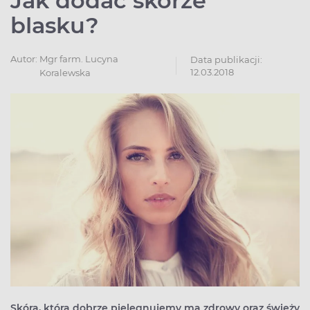
Jak dodać skórze
blasku?
Autor:
Mgr farm. Lucyna
Data publikacji:
12.03.2018
Koralewska
Skóra, którą dobrze pielęgnujemy ma zdrowy oraz świeży