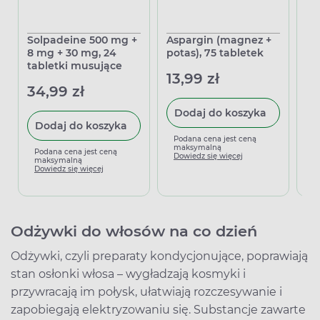
Solpadeine 500 mg +
Aspargin (magnez +
Sy
8 mg + 30 mg, 24
potas), 75 tabletek
50
tabletki musujące
13,99 zł
13
34,99 zł
Dodaj do koszyka
Dodaj do koszyka
Podana cena jest ceną
P
maksymalną
m
Podana cena jest ceną
Dowiedz się więcej
D
maksymalną
Dowiedz się więcej
Odżywki do włosów na co dzień
Odżywki, czyli preparaty kondycjonujące, poprawiają
stan osłonki włosa – wygładzają kosmyki i
przywracają im połysk, ułatwiają rozczesywanie i
zapobiegają elektryzowaniu się. Substancje zawarte