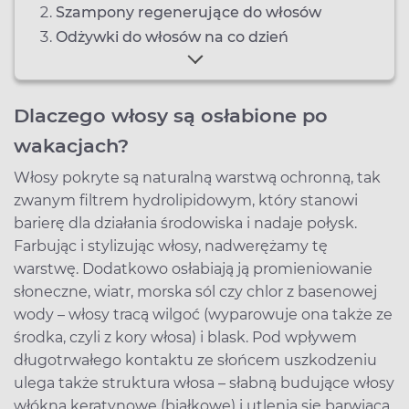
Szampony regenerujące do włosów
Odżywki do włosów na co dzień
Dlaczego włosy są osłabione po
wakacjach?
Włosy pokryte są naturalną warstwą ochronną, tak
zwanym filtrem hydrolipidowym, który stanowi
barierę dla działania środowiska i nadaje połysk.
Farbując i stylizując włosy, nadwerężamy tę
warstwę. Dodatkowo osłabiają ją promieniowanie
słoneczne, wiatr, morska sól czy chlor z basenowej
wody – włosy tracą wilgoć (wyparowuje ona także ze
środka, czyli z kory włosa) i blask. Pod wpływem
długotrwałego kontaktu ze słońcem uszkodzeniu
ulega także struktura włosa – słabną budujące włosy
włókna keratynowe (białkowe) i utlenia się barwiąca