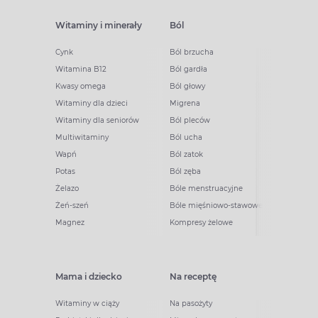
Witaminy i minerały
Ból
Cynk
Ból brzucha
Witamina B12
Ból gardła
Kwasy omega
Ból głowy
Witaminy dla dzieci
Migrena
Witaminy dla seniorów
Ból pleców
Multiwitaminy
Ból ucha
Wapń
Ból zatok
Potas
Ból zęba
Żelazo
Bóle menstruacyjne
Żeń-szeń
Bóle mięśniowo-stawowe
Magnez
Kompresy żelowe
Mama i dziecko
Na receptę
Witaminy w ciąży
Na pasożyty