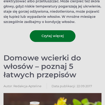
elektryzować albo przetłuszczać. Może cierpieć też skóra
głowy, gdyż niskie temperatury pogarszają jej ukrwienie,
staje się gorzej odżywiona, niedotleniona, może pojawić
się łupież lub wypadanie włosów. W mroźne miesiące
szczególnie zadbajmy o kondycję włosów.
Czytaj więcej
Domowe wcierki do
włosów – poznaj 5
łatwych przepisów
Autor:
Redakcja Apteline
Data publikacji: 22.09.2017