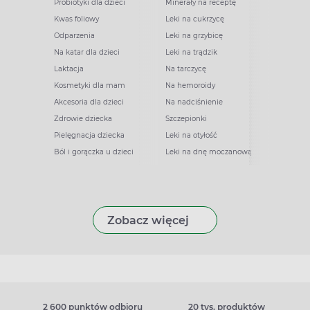
Probiotyki dla dzieci
Minerały na receptę
Kwas foliowy
Leki na cukrzycę
Odparzenia
Leki na grzybicę
Na katar dla dzieci
Leki na trądzik
Laktacja
Na tarczycę
Kosmetyki dla mam
Na hemoroidy
Akcesoria dla dzieci
Na nadciśnienie
Zdrowie dziecka
Szczepionki
Pielęgnacja dziecka
Leki na otyłość
Ból i gorączka u dzieci
Leki na dnę moczanową
Zobacz więcej
2 600 punktów odbioru
20 tys. produktów