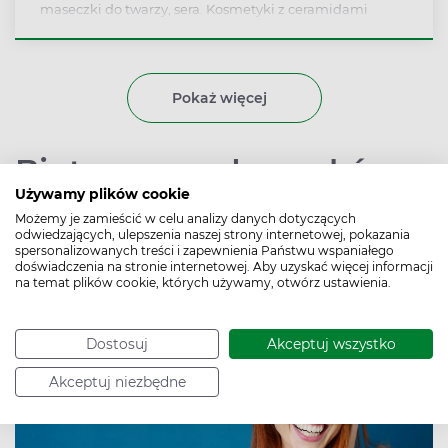
maseczki do twarzy, sera. Kosmetyki z ceramidami
chronią skórę przed utratą wody oraz szkodliwym
działaniem słońca czy zanieczyszczeń powietrza.
Ceramidy wykorzystuje się również do produkcji
preparatów pielęgnacyjnych na włosy, głównie
Pokaż więcej
szamponów i odżywek.
Biotyna na włosy, skórę,
Używamy plików cookie
paznokcie. Właściwości
Możemy je zamieścić w celu analizy danych dotyczących
witaminy B7
odwiedzających, ulepszenia naszej strony internetowej, pokazania
spersonalizowanych treści i zapewnienia Państwu wspaniałego
doświadczenia na stronie internetowej. Aby uzyskać więcej informacji
na temat plików cookie, których używamy, otwórz ustawienia.
Autor:
Beata Turska
Data publikacji: 4.03.2021
Dostosuj
Akceptuj wszystko
Akceptuj niezbędne