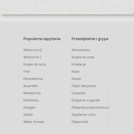
Popularne zapytania
Przeziębienie i grypa
Witamina D
Termometry
Witamina C
Krople do nosa
Krople do oczu
Inhalacje
Tran
Katar
Paracetamol
Kaszel
Ibuprofen
Olejki eteryczne
Melatonina
Gorączka
Elektrolity
Drapanie w gardle
Kolagen
Preparaty przeciwwirusowe
Zatoki
Zapalenie ucha
Woda morska
Odporność