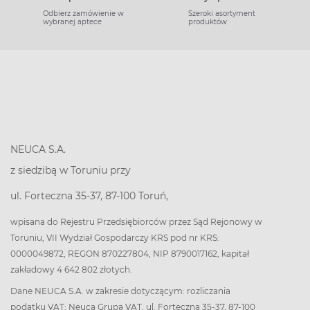
Odbierz zamówienie w
Szeroki asortyment
wybranej aptece
produktów
NEUCA S.A.
z siedzibą w Toruniu przy
ul. Forteczna 35-37, 87-100 Toruń,
wpisana do Rejestru Przedsiębiorców przez Sąd Rejonowy w
Toruniu, VII Wydział Gospodarczy KRS pod nr KRS:
0000049872, REGON 870227804, NIP 8790017162, kapitał
zakładowy 4 642 802 złotych.
Dane NEUCA S.A. w zakresie dotyczącym: rozliczania
podatku VAT: Neuca Grupa VAT, ul. Forteczna 35-37, 87-100