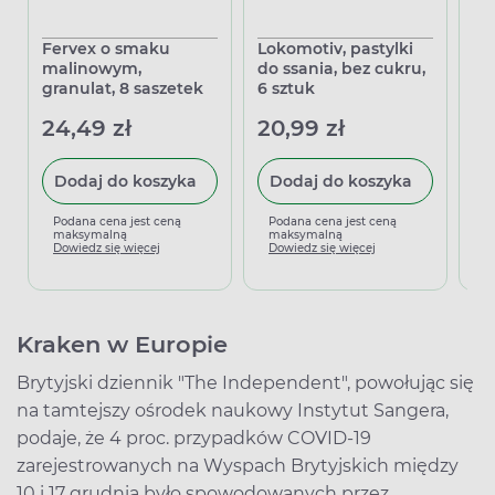
Fervex o smaku
Lokomotiv, pastylki
Ga
malinowym,
do ssania, bez cukru,
is
granulat, 8 saszetek
6 sztuk
pa
24,49 zł
20,99 zł
16
Dodaj do koszyka
Dodaj do koszyka
Podana cena jest ceną
Podana cena jest ceną
P
maksymalną
maksymalną
m
Dowiedz się więcej
Dowiedz się więcej
D
Kraken w Europie
Brytyjski dziennik "The Independent", powołując się
na tamtejszy ośrodek naukowy Instytut Sangera,
podaje, że 4 proc. przypadków COVID-19
zarejestrowanych na Wyspach Brytyjskich między
10 i 17 grudnia było spowodowanych przez