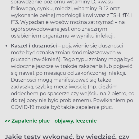
sprawdzenie poziomu witaminy D, kwasu
foliowego, cynku, miedzi, witaminy B-12 oraz
wykonanie pełnej morfologii krwi wraz z TSH, fT4 i
fT3. Wypadanie włosów można zatrzymać – na
ogół spowodowane jest ono znacznym
osłabieniem organizmu w wyniku infekcji.
Kaszel i duszności
– pojawienie się duszności
może być oznaką zmian śródmiąższowych w
płucach (zwłóknień). Tego typu zmiany mogą być
widoczne jeszcze w trakcie zakażenia lub pojawić
się nawet po miesiącu od zakończonej infekcji.
Duszności mogą manifestować się także
zadyszką, szybką męczliwością (np. ciężkim
oddechem po spacerze czy wejściu na 2 piętro, co
do tej pory nie było problemem). Powikłaniem po
COVID-19 może być także zapalenie płuc.
>> Zapalenie płuc – objawy, leczenie
Jakie testy wykonać, by wiedzieć, czy