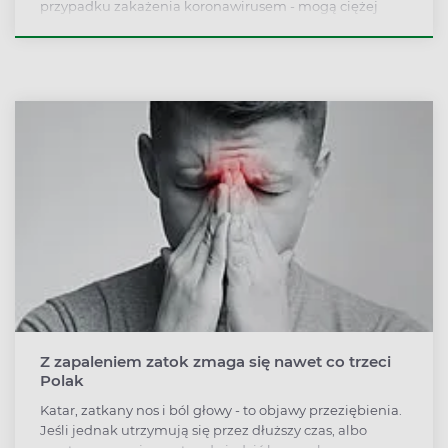
przypadku zakażenia koronawirusem - mogą ciężej
przechodzić chorobę, zachodzi u nich większe ryzyko
zgonu. O to, ile w tym prawdy i czy osoby z cukrzycą
powinny szczególnie chronić się przed koronawirusem,
pytamy prof. Ewę Pańkowską z Instytutu Diabetologii w
Warszawie.
Z zapaleniem zatok zmaga się nawet co trzeci
Polak
Katar, zatkany nos i ból głowy - to objawy przeziębienia.
Jeśli jednak utrzymują się przez dłuższy czas, albo