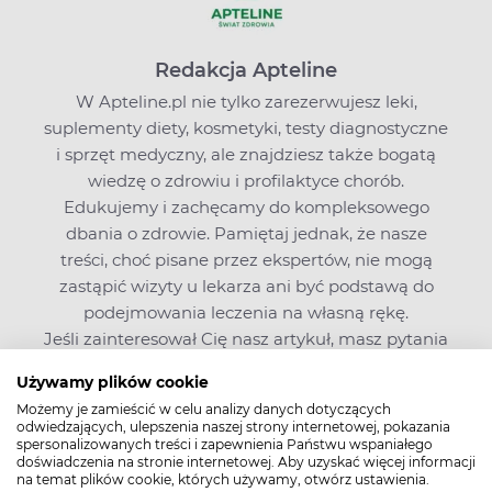
Redakcja Apteline
W Apteline.pl nie tylko zarezerwujesz leki,
suplementy diety, kosmetyki, testy diagnostyczne
i sprzęt medyczny, ale znajdziesz także bogatą
wiedzę o zdrowiu i profilaktyce chorób.
Edukujemy i zachęcamy do kompleksowego
dbania o zdrowie. Pamiętaj jednak, że nasze
treści, choć pisane przez ekspertów, nie mogą
zastąpić wizyty u lekarza ani być podstawą do
podejmowania leczenia na własną rękę.
Jeśli zainteresował Cię nasz artykuł, masz pytania
lub sugestie,
napisz do nas
. O poradę w sprawie
Używamy plików cookie
leków możesz też zapytać farmaceutę na czacie
Możemy je zamieścić w celu analizy danych dotyczących
Apteline.pl.
odwiedzających, ulepszenia naszej strony internetowej, pokazania
spersonalizowanych treści i zapewnienia Państwu wspaniałego
doświadczenia na stronie internetowej. Aby uzyskać więcej informacji
na temat plików cookie, których używamy, otwórz ustawienia.