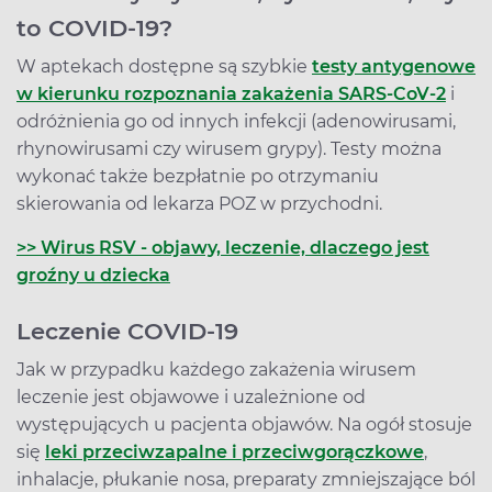
to COVID-19?
W aptekach dostępne są szybkie
testy antygenowe
w kierunku rozpoznania zakażenia SARS-CoV-2
i
odróżnienia go od innych infekcji (adenowirusami,
rhynowirusami czy wirusem grypy). Testy można
wykonać także bezpłatnie po otrzymaniu
skierowania od lekarza POZ w przychodni.
>> Wirus RSV - objawy, leczenie, dlaczego jest
groźny u dziecka
Leczenie COVID-19
Jak w przypadku każdego zakażenia wirusem
leczenie jest objawowe i uzależnione od
występujących u pacjenta objawów. Na ogół stosuje
się
leki przeciwzapalne i przeciwgorączkowe
,
inhalacje, płukanie nosa, preparaty zmniejszające ból