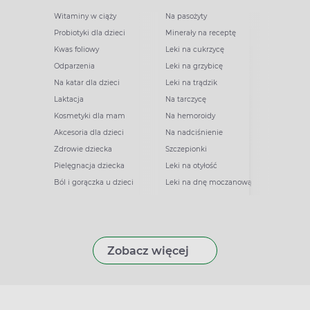
Witaminy w ciąży
Na pasożyty
Probiotyki dla dzieci
Minerały na receptę
Kwas foliowy
Leki na cukrzycę
Odparzenia
Leki na grzybicę
Na katar dla dzieci
Leki na trądzik
Laktacja
Na tarczycę
Kosmetyki dla mam
Na hemoroidy
Akcesoria dla dzieci
Na nadciśnienie
Zdrowie dziecka
Szczepionki
Pielęgnacja dziecka
Leki na otyłość
Ból i gorączka u dzieci
Leki na dnę moczanową
Zobacz więcej