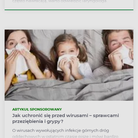
często nawracają, warto odwiedzić laryngologa.
Wszystko wskazuje bowiem na to, że możemy cierpieć
na zapalenie zatok. Z tą dolegliwością w sezonie
jesienno-zimowym zmaga się nawet co trzeci Polak.
ARTYKUŁ SPONSOROWANY
Jak uchronić się przed wirusami – sprawcami
przeziębienia i grypy?
O wirusach wywołujących infekcje górnych dróg
oddechowych w ostatnim czasie pisze i mówi bardzo