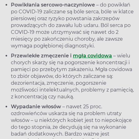
Powikłania sercowo-naczyniowe
– do powikłań
po COVID-19 zaliczane są bóle serca, bóle w klatce
piersiowej oraz ryzyko powstania zakrzepów
prowadzących do zawału lub udaru. Ból serca po
COVID-19 może utrzymywać się nawet do 2
miesięcy po zakończeniu choroby, ale zawsze
wymaga pogłębionej diagnostyki.
Przewlekłe zmęczenie i
mgła covidowa
– wielu
chorych skarży się na pogorszenie koncentracji i
pamięci po przebytym zakażeniu. Mgła covidowa
to zbiór objawów, do których zaliczane są:
dezorientacja, zmęczenie, pogorszenie
możliwości intelektualnych, problemy z pamięcią,
z koncentracją czy nauką.
Wypadanie włosów
– nawet 25 proc.
ozdrowieńców uskarża się na problem utraty
włosów – u niektórych kobiet jest to niepokojące
do tego stopnia, że decydują się na wykonanie
badań dodatkowych. Bardzo ważne jest