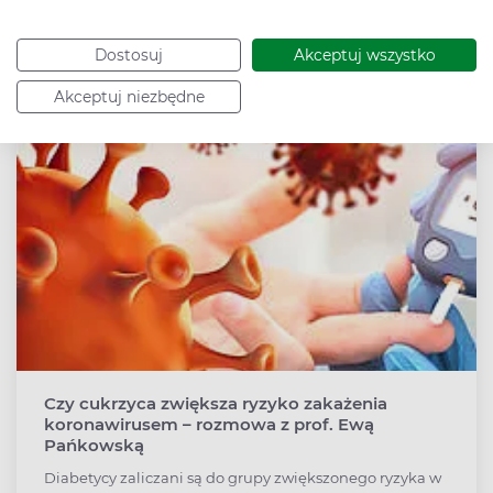
Zobacz także
Dostosuj
Akceptuj wszystko
Akceptuj niezbędne
Czy cukrzyca zwiększa ryzyko zakażenia
koronawirusem – rozmowa z prof. Ewą
Pańkowską
Diabetycy zaliczani są do grupy zwiększonego ryzyka w