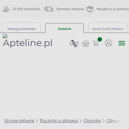
20 000 produktów
Darmowa dostawa
Wysyłka w 24 godziny
Katalog produktów
Poradnik
Serwis Świat Zdrowia
sztuk
Strona główna
Poczytaj o zdrowiu
Choroby
Objawy ch