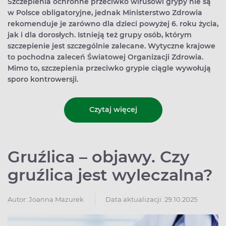
Szczepienia ochronne przeciwko wirusowi grypy nie są
w Polsce obligatoryjne, jednak Ministerstwo Zdrowia
rekomenduje je zarówno dla dzieci powyżej 6. roku życia,
jak i dla dorosłych. Istnieją też grupy osób, którym
szczepienie jest szczególnie zalecane. Wytyczne krajowe
to pochodna zaleceń Światowej Organizacji Zdrowia.
Mimo to, szczepienia przeciwko grypie ciągle wywołują
sporo kontrowersji.
Czytaj więcej
Gruźlica – objawy. Czy
gruźlica jest wyleczalna?
Autor:
Joanna Mazurek
Data aktualizacji: 29.10.2025