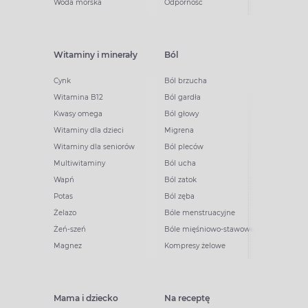
Woda morska
Odporność
Witaminy i minerały
Ból
Cynk
Ból brzucha
Witamina B12
Ból gardła
Kwasy omega
Ból głowy
Witaminy dla dzieci
Migrena
Witaminy dla seniorów
Ból pleców
Multiwitaminy
Ból ucha
Wapń
Ból zatok
Potas
Ból zęba
Żelazo
Bóle menstruacyjne
Żeń-szeń
Bóle mięśniowo-stawowe
Magnez
Kompresy żelowe
Mama i dziecko
Na receptę