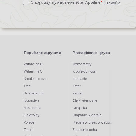
rozwiń>
Chcę otrzymywać newsletter Apteline
*
newslettera
Popularne zapytania
Przeziębienie i grypa
Witamina D
Termometry
Witamina C
Krople do nosa
Krople do oczu
Inhalacje
Tran
Katar
Paracetamol
Kaszel
Ibuprofen
Olejki eteryczne
Melatonina
Gorączka
Elektrolity
Drapanie w gardle
Kolagen
Preparaty przeciwwirusowe
Zatoki
Zapalenie ucha