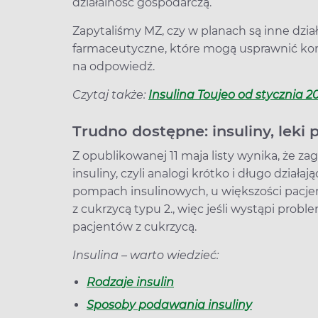
działalność gospodarczą.
Zapytaliśmy MZ, czy w planach są inne dzia
farmaceutyczne, które mogą usprawnić ko
na odpowiedź.
Czytaj także:
Insulina Toujeo od stycznia 2
Trudno dostępne: insuliny, leki
Z opublikowanej 11 maja listy wynika, że 
insuliny, czyli analogi krótko i długo dzia
pompach insulinowych, u większości pacjen
z cukrzycą typu 2., więc jeśli wystąpi prob
pacjentów z cukrzycą.
Insulina
– warto wiedzieć:
Rodzaje insulin
Sposoby podawania insuliny