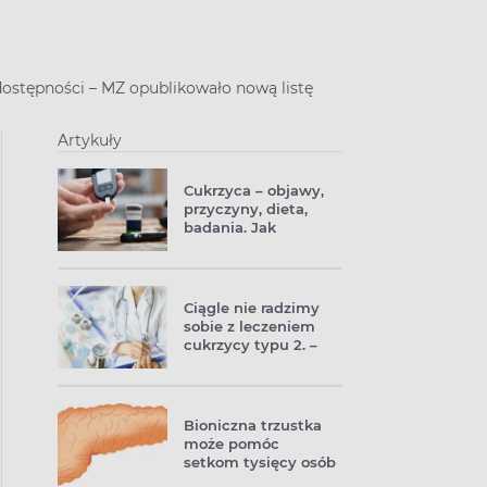
dostępności – MZ opublikowało nową listę
Artykuły
Cukrzyca – objawy,
przyczyny, dieta,
badania. Jak
rozpoznać i leczyć
cukrzycę?
Ciągle nie radzimy
sobie z leczeniem
cukrzycy typu 2. –
raport NIK
Bioniczna trzustka
może pomóc
setkom tysięcy osób
chorych na cukrzycę