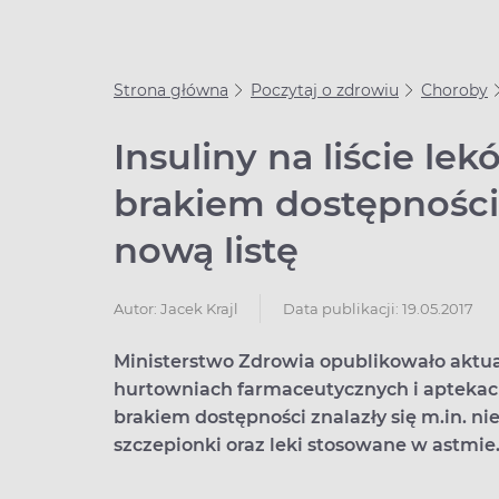
Strona główna
Poczytaj o zdrowiu
Choroby
Insuliny na liście l
brakiem dostępności
nową listę
Data publikacji: 19.05.2017
Autor:
Jacek Krajl
Ministerstwo Zdrowia opublikowało aktua
hurtowniach farmaceutycznych i apteka
brakiem dostępności znalazły się m.in. ni
szczepionki oraz leki stosowane w astmie