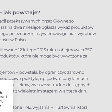
– jak powstaje?
macji przekazywanych przez Głównego
 raz na dwa miesiące ogłasza wykaz produktów
lnego przeznaczenia żywieniowego oraz wyrobów
ści w Polsce.
likowane 12 lutego 2015 roku i obejmowało 257
87 produktów, które nie mogą być wywożone za
acjentów – powstała, by ograniczyć zarówno
 nieuczciwe praktyki, np. „odwrócony łańcuch
stępności leków, zwłaszcza trudno dostępnych
maceuta z wieloletnim stażem w aptece dr n.
h,
ści i
ej.
y,
dą wywożone? MZ wyjaśnia: – Hurtownia, która