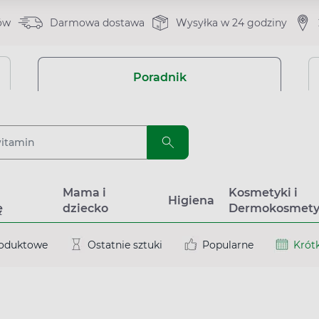
ów
Darmowa dostawa
Wysyłka w 24 godziny
Poradnik
a
Mama i
Kosmetyki i
Higiena
ę
dziecko
Dermokosmety
roduktowe
Ostatnie sztuki
Popularne
Krótk