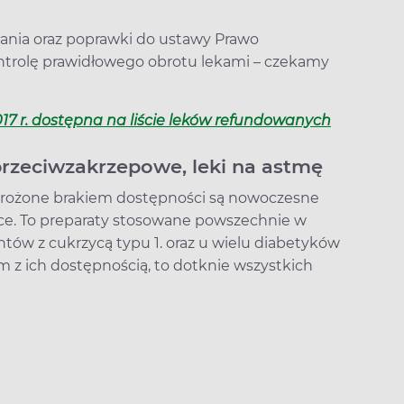
łania oraz poprawki do ustawy Prawo
ntrolę prawidłowego obrotu lekami – czekamy
017 r. dostępna na liście leków refundowanych
 przeciwzakrzepowe, leki na astmę
zagrożone brakiem dostępności są nowoczesne
łające. To preparaty stosowane powszechnie w
tów z cukrzycą typu 1. oraz u wielu diabetyków
lem z ich dostępnością, to dotknie wszystkich