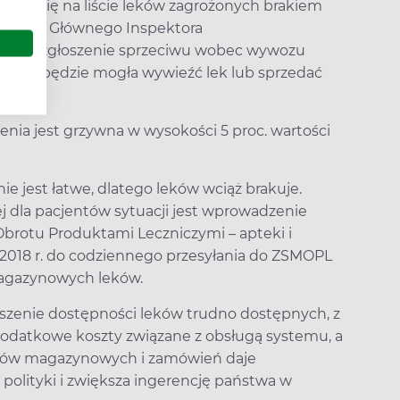
ujący się na liście leków zagrożonych brakiem
ć o tym Głównego Inspektora
dni na zgłoszenie sprzeciwu wobec wywozu
townia będzie mogła wywieźć lek lub sprzedać
nia jest grzywna w wysokości 5 proc. wartości
ie jest łatwe, dlatego leków wciąż brakuje.
j dla pacjentów sytuacji jest wprowadzenie
rotu Produktami Leczniczymi – apteki i
 2018 r. do codziennego przesyłania do ZSMOPL
magazynowych leków.
kszenie dostępności leków trudno dostępnych, z
dodatkowe koszty związane z obsługą systemu, a
anów magazynowych i zamówień daje
olityki i zwiększa ingerencję państwa w