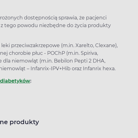
rożonych dostępnością sprawia, że pacjenci
 – z tego powodu niezbędne do życia produkty
.
leki przeciwzakrzepowe (m.in. Xarelto, Clexane),
ej chorobie płuc - POChP (m.in. Spiriva,
e dla niemowląt (m.in. Bebilon Pepti 2 DHA,
niemowląt – Infanrix-IPV+Hib oraz Infanrix hexa.
a diabetyków
:
ne produkty