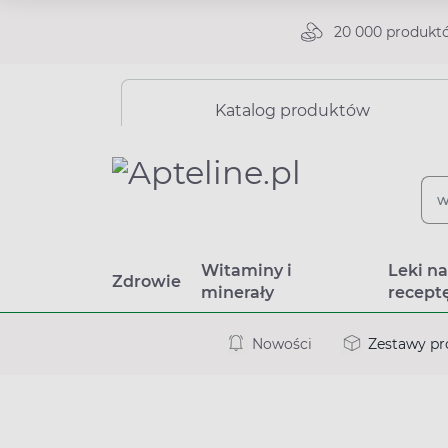
20 000 produkt
Katalog produktów
Witaminy i
Leki n
Zdrowie
minerały
recept
Nowości
Zestawy p