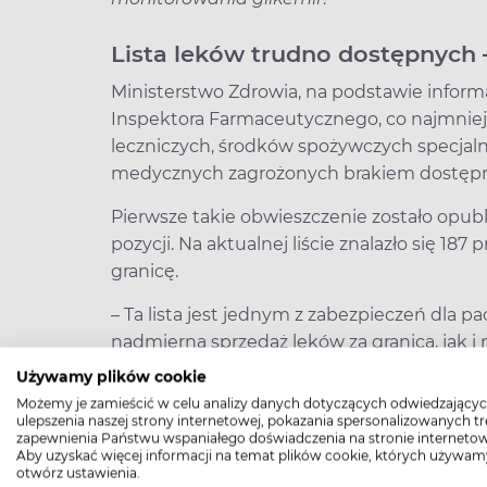
Lista leków trudno dostępnych 
­Ministerstwo Zdrowia, na podstawie infor
Inspektora Farmaceutycznego, co najmniej
leczniczych, środków spożywczych specja
medycznych zagrożonych brakiem dostępno
Pierwsze takie obwieszczenie zostało opub
pozycji. Na aktualnej liście znalazło się 1
granicę.
– Ta lista jest jednym z zabezpieczeń dla p
nadmierną sprzedaż leków za granicą, jak i
dystrybucji”, który prowadzi do braków do
Używamy plików cookie
preparatów ratujących życie – wyjaśnia far
Możemy je zamieścić w celu analizy danych dotyczących odwiedzającyc
ulepszenia naszej strony internetowej, pokazania spersonalizowanych tre
farm. Rafał Miozga.
zapewnienia Państwu wspaniałego doświadczenia na stronie internetow
Aby uzyskać więcej informacji na temat plików cookie, których używam
A co w momencie, gdy leki z listy i tak bę
otwórz ustawienia.