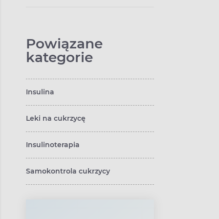
Powiązane
kategorie
Insulina
Leki na cukrzycę
Insulinoterapia
Samokontrola cukrzycy