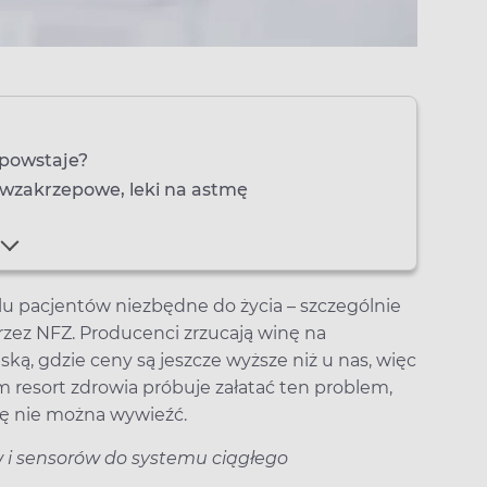
 powstaje?
ciwzakrzepowe, leki na astmę
lu pacjentów niezbędne do życia – szczególnie
rzez NFZ. Producenci zrzucają winę na
ską, gdzie ceny są jeszcze wyższe niż u nas, więc
 resort zdrowia próbuje załatać ten problem,
cę nie można wywieźć.
w i sensorów do systemu ciągłego