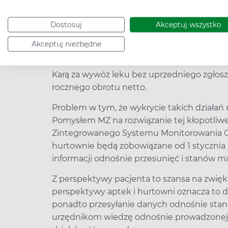
będzie chciała wywieźć za granicę lek znajd
dostępności, będzie musiała poinformowa
Dostosuj
Akceptuj wszystko
Farmaceutycznego. Organ będzie miał 30 
danego produktu. Jeśli tego nie zrobi, hur
Akceptuj niezbędne
go za granicę w ciągu następnych 30 dni.
Karą za wywóz leku bez uprzedniego zgłosze
rocznego obrotu netto.
Problem w tym, że wykrycie takich działań n
Pomysłem MZ na rozwiązanie tej kłopotliwe
Zintegrowanego Systemu Monitorowania Ob
hurtownie będą zobowiązane od 1 stycznia
informacji odnośnie przesunięć i stanów 
Z perspektywy pacjenta to szansa na zwię
perspektywy aptek i hurtowni oznacza to 
ponadto przesyłanie danych odnośnie st
urzędnikom wiedzę odnośnie prowadzonej p