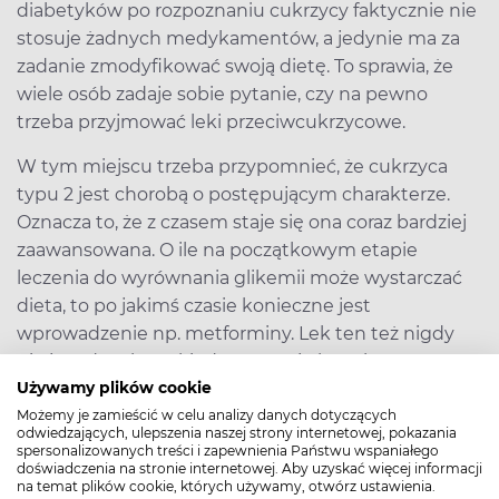
diabetyków po rozpoznaniu cukrzycy faktycznie nie
stosuje żadnych medykamentów, a jedynie ma za
zadanie zmodyfikować swoją dietę. To sprawia, że
wiele osób zadaje sobie pytanie, czy na pewno
trzeba przyjmować leki przeciwcukrzycowe.
W tym miejscu trzeba przypomnieć, że cukrzyca
typu 2 jest chorobą o postępującym charakterze.
Oznacza to, że z czasem staje się ona coraz bardziej
zaawansowana. O ile na początkowym etapie
leczenia do wyrównania glikemii może wystarczać
dieta, to po jakimś czasie konieczne jest
wprowadzenie np. metforminy. Lek ten też nigdy
nie jest docelowy, kiedy przestaje być skuteczny,
lekarz wprowadza do terapii preparaty o innych
Używamy plików cookie
mechanizmach działania. W ten sposób, oddziałując
Możemy je zamieścić w celu analizy danych dotyczących
odwiedzających, ulepszenia naszej strony internetowej, pokazania
na glikemię z różnych stron, można ją skuteczniej
spersonalizowanych treści i zapewnienia Państwu wspaniałego
doświadczenia na stronie internetowej. Aby uzyskać więcej informacji
utrzymywać w granicach normy, a tym samym
na temat plików cookie, których używamy, otwórz ustawienia.