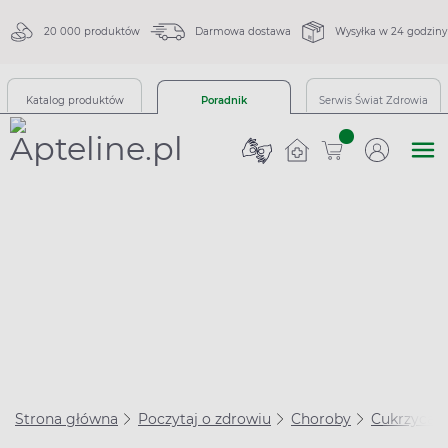
20 000 produktów
Darmowa dostawa
Wysyłka w 24 godziny
Katalog produktów
Poradnik
Serwis Świat Zdrowia
sztuk
Strona główna
Poczytaj o zdrowiu
Choroby
Cukrzyca