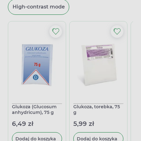
High-contrast mode
Glukoza (Glucosum
Glukoza, torebka, 75
Co
anhydricum), 75 g
g
te
mo
6,49 zł
5,99 zł
st
39
kr
Dodaj do koszyka
Dodaj do koszyka