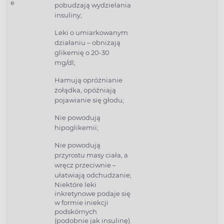
e
pobudzają wydzielania
insuliny;
Leki o umiarkowanym
działaniu – obniżają
glikemię o 20-30
mg/dl;
Hamują opróżnianie
żołądka, opóźniają
pojawianie się głodu;
Nie powodują
hipoglikemii;
Nie powodują
przyrostu masy ciała, a
wręcz przeciwnie –
ułatwiają odchudzanie;
Niektóre leki
inkretynowe podaje się
w formie iniekcji
podskórnych
(podobnie jak insulinę).