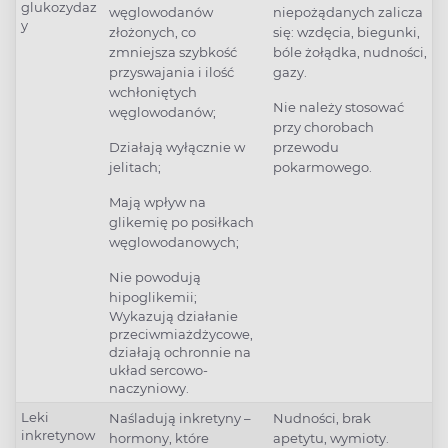
glukozydaz
węglowodanów
niepożądanych zalicza
y
złożonych, co
się: wzdęcia, biegunki,
zmniejsza szybkość
bóle żołądka, nudności,
przyswajania i ilość
gazy.
wchłoniętych
Nie należy stosować
węglowodanów;
przy chorobach
Działają wyłącznie w
przewodu
jelitach;
pokarmowego.
Mają wpływ na
glikemię po posiłkach
węglowodanowych;
Nie powodują
hipoglikemii;
Wykazują działanie
przeciwmiażdżycowe,
działają ochronnie na
układ sercowo-
naczyniowy.
Leki
Naśladują inkretyny –
Nudności, brak
inkretynow
hormony, które
apetytu, wymioty.