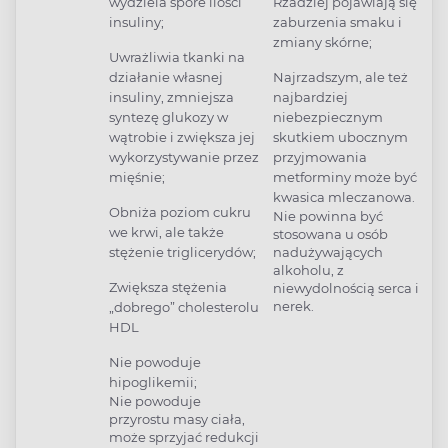
wydziela spore ilości
Rzadziej pojawiają się
insuliny;
zaburzenia smaku i
zmiany skórne;
Uwrażliwia tkanki na
działanie własnej
Najrzadszym, ale też
insuliny, zmniejsza
najbardziej
syntezę glukozy w
niebezpiecznym
wątrobie i zwiększa jej
skutkiem ubocznym
wykorzystywanie przez
przyjmowania
mięśnie;
metforminy może być
kwasica mleczanowa.
Obniża poziom cukru
Nie powinna być
we krwi, ale także
stosowana u osób
stężenie triglicerydów;
nadużywających
alkoholu, z
Zwiększa stężenia
niewydolnością serca i
nerek.
„dobrego” cholesterolu
HDL
Nie powoduje
hipoglikemii;
Nie powoduje
przyrostu masy ciała,
może sprzyjać redukcji