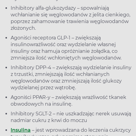
Inhibitory alfa-glukozydazy – spowalniają
wchłanianie się węglowodanów z jelita cienkiego,
poprzez zahamowanie trawienia węglowodanów
złożonych.
Agoniści receptora GLP-1 – zwiększają
insulinowrażliwość oraz wydzielanie własnej
insuliny oraz hamuja opróżnianie żołądka, co
zmniejsza ilość wchłoniętych węglowodanów.
Inhibitory DPP-4 – zwiększają wydzielanie insuliny
z trzustki, zmniejszają ilość wchłanianych
węglowodanów oraz zmniejszają ilość glukozy
wydzielanej przez wątrobę.
Agoniści PPAR-y – zwiększają wrażliwość tkanek
obwodowych na insulinę.
Inhibitory SGLT-2 – nie uszkadzając nerek usuwają
nadmiar cukru z krwi do moczu
Insulina
– jest wprowadzana do leczenia cukrzycy