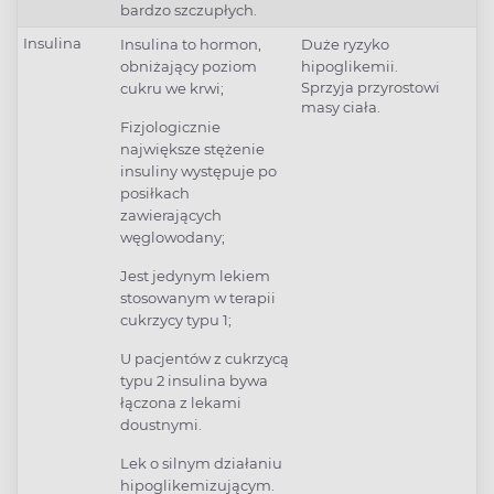
bardzo szczupłych.
Insulina
Insulina to hormon,
Duże ryzyko
obniżający poziom
hipoglikemii.
Sprzyja przyrostowi
cukru we krwi;
masy ciała.
Fizjologicznie
największe stężenie
insuliny występuje po
posiłkach
zawierających
węglowodany;
Jest jedynym lekiem
stosowanym w terapii
cukrzycy typu 1;
U pacjentów z cukrzycą
typu 2 insulina bywa
łączona z lekami
doustnymi.
Lek o silnym działaniu
hipoglikemizującym.