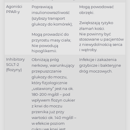
Agoniści
Poprawiają
Mogą powodować
PPAR-y
insulionowrażliwość
obrzęki.
(szybszy transport
Zwiększają ryzyko
glukozy do komórek);
złamań kości.
Nie powinny być
Mogą prowadzić do
stosowane u pacjentów
przyrostu masy ciała;
z niewydolnością serca
Nie powodują
i wątroby.
hipoglikemii.
Inhibitory
Obniżają próg
Infekcje i zakażenia
SGLT-2
nerkowy, warunkujący
grzybicze i bakteryjne
(flozyny)
przepuszczanie
dróg moczowych.
glukozy do moczu,
który fizjologicznie
„ustawiony” jest na ok.
180-200 mg/dl – pod
wpływem flozyn cukier
z krwi do moczu
przenika już przy
wartości ok. 140 mg/dl –
w efekcie poziom
cukru we krwi jest