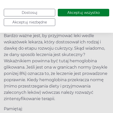
odsuwać w czasie konieczność przyjmowania
insuliny. Insulina jest lekiem stosowanym nie tylko
w cukrzycy typu 1, ale także w cukrzycy typu 2, choć
Dostosuj
Akceptuj wszystko
najczęściej dopiero po wielu latach leczenia lekami
Akceptuj niezbędne
doustnymi.
Bardzo ważne jest, by przyjmować leki wedle
wskazówek lekarza, który dostosował ich rodzaj i
dawkę do etapu rozwoju cukrzycy. Skąd wiadomo,
że dany sposób leczenia jest skuteczny?
Wskaźnikiem powinna być tutaj hemoglobina
glikowana. Jeśli jest ona w granicach normy (zwykle
poniżej 8%) oznacza to, że leczenie jest prowadzone
poprawnie. Kiedy hemoglobina przekracza normę
(mimo przestrzegania diety i przyjmowania
zaleconych leków) wówczas należy rozważyć
zintensyfikowanie terapii.
Pamiętaj: