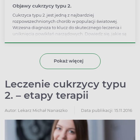
Objawy cukrzycy typu 2.
Cukrzyca typu 2. jest jedną z najbardziej
rozpowszechnionych chorób w populacji światowej.
Wczesna diagnoza to klucz do skutecznego leczenia i
uniknięcia powikłań narządowych. Dowiedz się, jakie są
typowe objawy cukrzycy typu 2. i sprawdź, czy Ciebie
dotyczą.
Pokaż więcej
Leczenie cukrzycy typu
2. – etapy terapii
Autor:
Lekarz Michał Nanaszko
Data publikacji: 15.11.2016