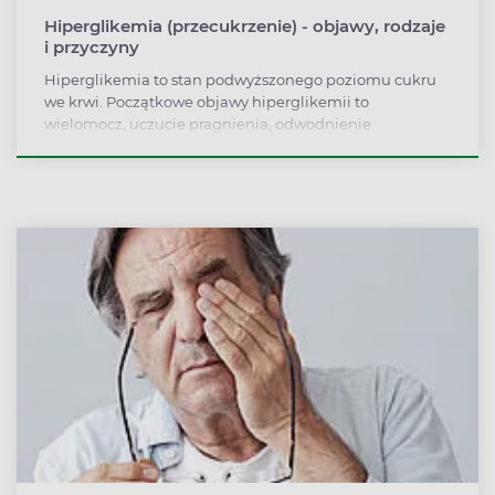
Hiperglikemia (przecukrzenie) - objawy, rodzaje
i przyczyny
Hiperglikemia to stan podwyższonego poziomu cukru
we krwi. Początkowe objawy hiperglikemii to
wielomocz, uczucie pragnienia, odwodnienie
organizmu, ale mogą one wcale nie występować.
Stężenie cukru we krwi przekraczające 100 mg/dl
wymaga diagnostyki w kierunku zaburzeń
metabolizmu węglowodanów. Nieleczona
hiperglikemia prowadzić może do uszkodzeń narządów
wewnętrznych i ryzyka śpiączki cukrzycowej. Jak
rozpoznać hiperglikemię? Jak ją leczyć?