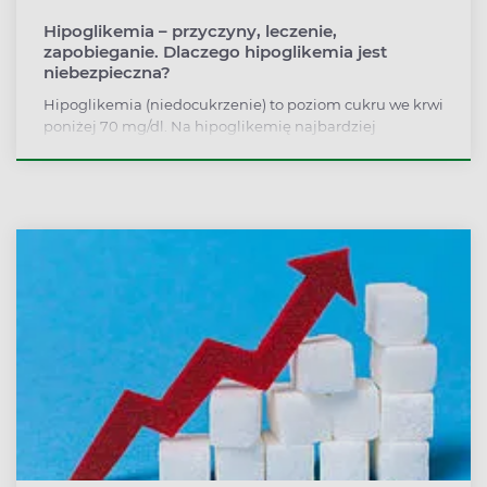
Hipoglikemia – przyczyny, leczenie,
zapobieganie. Dlaczego hipoglikemia jest
niebezpieczna?
Hipoglikemia (niedocukrzenie) to poziom cukru we krwi
poniżej 70 mg/dl. Na hipoglikemię najbardziej
narażone są osoby chorujące na cukrzycę i przyjmujące
insulinę, u osób zdrowych zbyt niski poziom cukru
występuje bardzo rzadko (tzw. hipoglikemia reaktywna).
Jak rozpoznać hipoglikemię? Dlaczego jest
niebezpieczna? Jak postępować przy hipoglikemii i jak
się przed nią ustrzec?