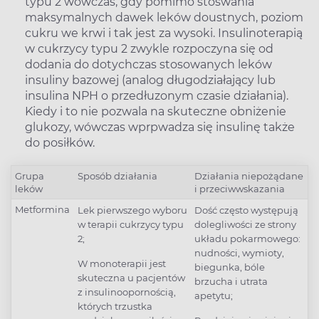
typu 2 wówczas, gdy pomimo stoswania
maksymalnych dawek leków doustnych, poziom
cukru we krwi i tak jest za wysoki. Insulinoterapią
w cukrzycy typu 2 zwykle rozpoczyna się od
dodania do dotychczas stosowanych leków
insuliny bazowej (analog długodziałający lub
insulina NPH o przedłuzonym czasie działania).
Kiedy i to nie pozwala na skuteczne obniżenie
glukozy, wówczas wprpwadza się insulinę także
do posiłków.
Grupa
Sposób działania
Działania niepożądane
leków
i przeciwwskazania
Metformina
Lek pierwszego wyboru
Dość często występują
w terapii cukrzycy typu
dolegliwości ze strony
2;
układu pokarmowego:
nudności, wymioty,
W monoterapii jest
biegunka, bóle
skuteczna u pacjentów
brzucha i utrata
z insulinoopornością,
apetytu;
których trzustka