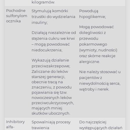
kilogramów.
Pochodne
Stymulują komórki
Powodują
sulfonylom
trzustki do wydzielania
hipoglikemie;
ocznika
insuliny;
Mogą powodować
Działają niezależnie od
dolegliwości z
stężenia cukru we krwi
przewodu
– mogą powodować
pokarmowego
niedocukrzenia;
(wymioty, nudności)
oraz skórne reakcje
Wykazują działanie
alergiczne.
przeciwzakrzepowe;
Zaliczane do leków
Nie należy stosować u
starszej generacji,
pacjentów z
obecnie tracą na
niewydolnością serca,
znaczeniu, z powodu
wątroby i nerek.
pojawiania się tzw.
nowoczesnych leków
przeciwcukrzycowych,
mających mniej
skutków ubocznych.
Inhibitory
Spowalniają procesy
Do najczęściej
alfa-
trawienia
występujących działań