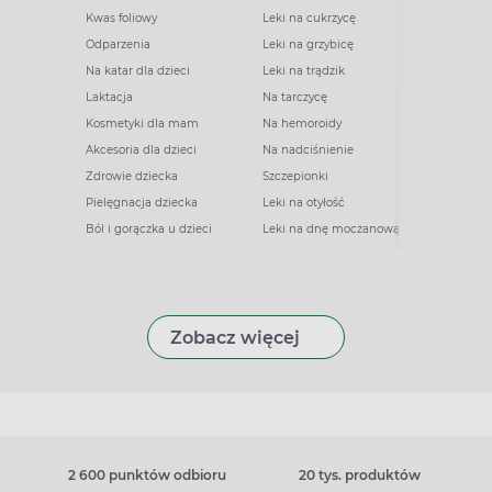
Kwas foliowy
Leki na cukrzycę
Odparzenia
Leki na grzybicę
Na katar dla dzieci
Leki na trądzik
Laktacja
Na tarczycę
Kosmetyki dla mam
Na hemoroidy
Akcesoria dla dzieci
Na nadciśnienie
Zdrowie dziecka
Szczepionki
Pielęgnacja dziecka
Leki na otyłość
Ból i gorączka u dzieci
Leki na dnę moczanową
Zobacz więcej
2 600 punktów odbioru
20 tys. produktów