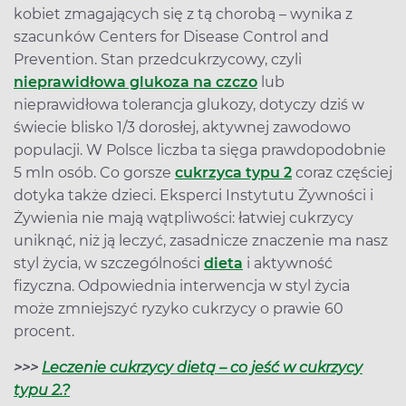
kobiet zmagających się z tą chorobą – wynika z
szacunków Centers for Disease Control and
Prevention. Stan przedcukrzycowy, czyli
nieprawidłowa glukoza na czczo
lub
nieprawidłowa tolerancja glukozy, dotyczy dziś w
świecie blisko 1/3 dorosłej, aktywnej zawodowo
populacji. W Polsce liczba ta sięga prawdopodobnie
5 mln osób. Co gorsze
cukrzyca typu 2
coraz częściej
dotyka także dzieci. Eksperci Instytutu Żywności i
Żywienia nie mają wątpliwości: łatwiej cukrzycy
uniknąć, niż ją leczyć, zasadnicze znaczenie ma nasz
styl życia, w szczególności
dieta
i aktywność
fizyczna. Odpowiednia interwencja w styl życia
może zmniejszyć ryzyko cukrzycy o prawie 60
procent.
>>>
Leczenie cukrzycy dietą – co jeść w cukrzycy
typu 2.?