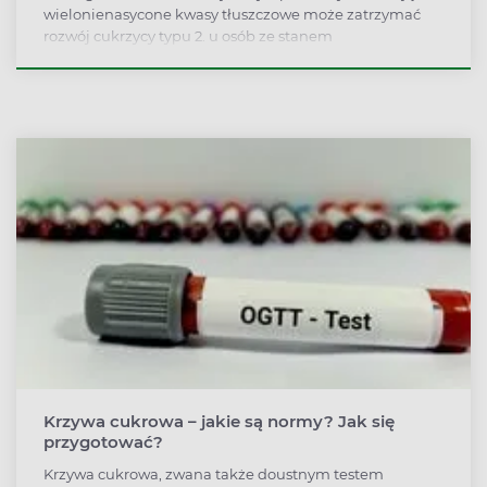
wielonienasycone kwasy tłuszczowe może zatrzymać
rozwój cukrzycy typu 2. u osób ze stanem
przedcukrzycowym. Do takiego wniosku doszli brytyjscy
naukowcy.
Krzywa cukrowa – jakie są normy? Jak się
przygotować?
Krzywa cukrowa, zwana także doustnym testem