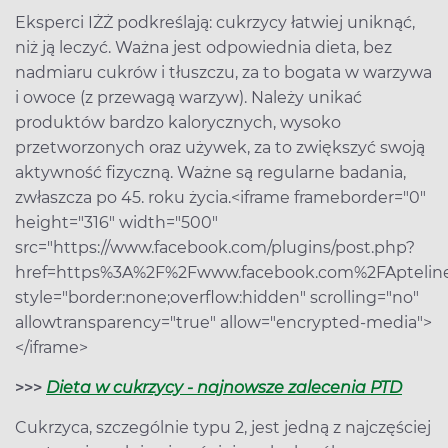
Eksperci IŻŻ podkreślają: cukrzycy łatwiej uniknąć,
niż ją leczyć. Ważna jest odpowiednia dieta, bez
nadmiaru cukrów i tłuszczu, za to bogata w warzywa
i owoce (z przewagą warzyw). Należy unikać
produktów bardzo kalorycznych, wysoko
przetworzonych oraz używek, za to zwiększyć swoją
aktywność fizyczną. Ważne są regularne badania,
zwłaszcza po 45. roku życia.<iframe frameborder="0"
height="316" width="500"
src="https://www.facebook.com/plugins/post.php?
href=https%3A%2F%2Fwww.facebook.com%2FAptelin
style="border:none;overflow:hidden" scrolling="no"
allowtransparency="true" allow="encrypted-media">
</iframe>
>>>
Dieta w cukrzycy - najnowsze zalecenia PTD
Cukrzyca, szczególnie typu 2, jest jedną z najczęściej