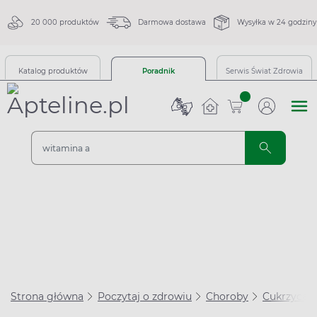
20 000 produktów
Darmowa dostawa
Wysyłka w 24 godziny
Katalog produktów
Poradnik
Serwis Świat Zdrowia
sztuk
Strona główna
Poczytaj o zdrowiu
Choroby
Cukrzyca