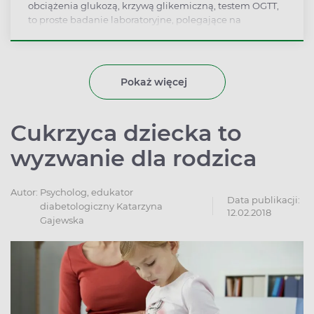
obciążenia glukozą, krzywą glikemiczną, testem OGTT,
to proste badanie laboratoryjne, polegające na
trzykrotnym określeniu poziomu cukru we krwi.
Wykonuje się je między innymi u osób z podejrzeniem
cukrzycy ciążowej lub cukrzycy typu 2, by określić
poziom tolerancji glukozy. Jak się przygotować do
Pokaż więcej
badania? Jakie są normy i jak interpretować wyniki
krzywej cukrowej?
Cukrzyca dziecka to
wyzwanie dla rodzica
Autor:
Psycholog, edukator
Data publikacji:
diabetologiczny Katarzyna
12.02.2018
Gajewska