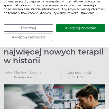
odwiedzających, ulepszenia naszej strony internetowej, pokazania
Czytaj więcej
spersonalizowanych treści i zapewnienia Państwu wspaniałego
doświadczenia na stronie internetowej. Aby uzyskać więcej informacji
na temat plików cookie, których używamy, otwórz ustawienia.
Rekordowa
Dostosuj
Akceptuj wszystko
październikowa lista
Akceptuj niezbędne
leków refundowanych –
najwięcej nowych terapii
w historii
Autor:
Mgr farm. Lucyna
Data publikacji:
23.09.2025
Koralewska