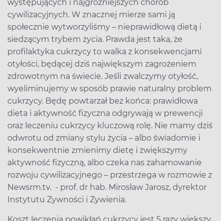
występujących i najgroźniejszych chorób
cywilizacyjnych. W znacznej mierze sami ją
społecznie wytworzyliśmy – nieprawidłową dietą i
siedzącym trybem życia. Prawda jest taka, że
profilaktyka cukrzycy to walka z konsekwencjami
otyłości, będącej dziś największym zagrożeniem
zdrowotnym na świecie. Jeśli zwalczymy otyłość,
wyeliminujemy w sposób prawie naturalny problem
cukrzycy. Będę powtarzał bez końca: prawidłowa
dieta i aktywność fizyczna odgrywają w prewencji
oraz leczeniu cukrzycy kluczową rolę. Nie mamy dziś
odwrotu od zmiany stylu życia – albo świadomie i
konsekwentnie zmienimy dietę i zwiększymy
aktywność fizyczną, albo czeka nas zahamowanie
rozwoju cywilizacyjnego – przestrzega w rozmowie z
Newsrm.tv. - prof. dr hab. Mirosław Jarosz, dyrektor
Instytutu Żywności i Żywienia.
Koszt leczenia powikłań cukrzycy jest 5 razy większy