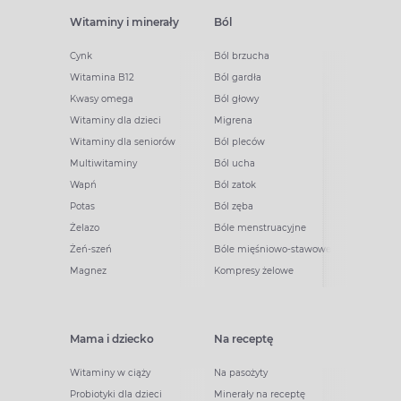
Witaminy i minerały
Ból
Cynk
Ból brzucha
Witamina B12
Ból gardła
Kwasy omega
Ból głowy
Witaminy dla dzieci
Migrena
Witaminy dla seniorów
Ból pleców
Multiwitaminy
Ból ucha
Wapń
Ból zatok
Potas
Ból zęba
Żelazo
Bóle menstruacyjne
Żeń-szeń
Bóle mięśniowo-stawowe
Magnez
Kompresy żelowe
Mama i dziecko
Na receptę
Witaminy w ciąży
Na pasożyty
Probiotyki dla dzieci
Minerały na receptę