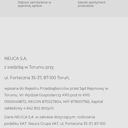
Odbierz zamówienie w
Szeroki asortyment
wybranej aptece
produktów
NEUCA S.A.
z siedzibą w Toruniu przy
ul. Forteczna 35-37, 87-100 Toruń,
wpisana do Rejestru Przedsiębiorców przez Sąd Rejonowy w
Toruniu, VII Wydział Gospodarczy KRS pod nr KRS:
0000049872, REGON 870227804, NIP 8790017162, kapitał
zakładowy 4 642 802 złotych.
Dane NEUCA S.A. w zakresie dotyczącym: rozliczania
podatku VAT: Neuca Grupa VAT, ul. Forteczna 35-37, 87-100