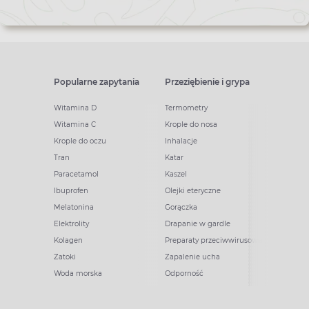
Popularne zapytania
Przeziębienie i grypa
Witamina D
Termometry
Witamina C
Krople do nosa
Krople do oczu
Inhalacje
Tran
Katar
Paracetamol
Kaszel
Ibuprofen
Olejki eteryczne
Melatonina
Gorączka
Elektrolity
Drapanie w gardle
Kolagen
Preparaty przeciwwirusowe
Zatoki
Zapalenie ucha
Woda morska
Odporność