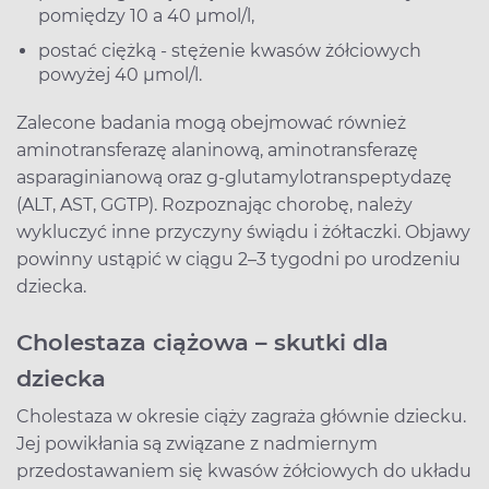
pomiędzy 10 a 40 µmol/l,
postać ciężką - stężenie kwasów żółciowych
powyżej 40 µmol/l.
Zalecone badania mogą obejmować również
aminotransferazę alaninową, aminotransferazę
asparaginianową oraz g-glutamylotranspeptydazę
(ALT, AST, GGTP). Rozpoznając chorobę, należy
wykluczyć inne przyczyny świądu i żółtaczki. Objawy
powinny ustąpić w ciągu 2–3 tygodni po urodzeniu
dziecka.
Cholestaza ciążowa – skutki dla
dziecka
Cholestaza w okresie ciąży zagraża głównie dziecku.
Jej powikłania są związane z nadmiernym
przedostawaniem się kwasów żółciowych do układu