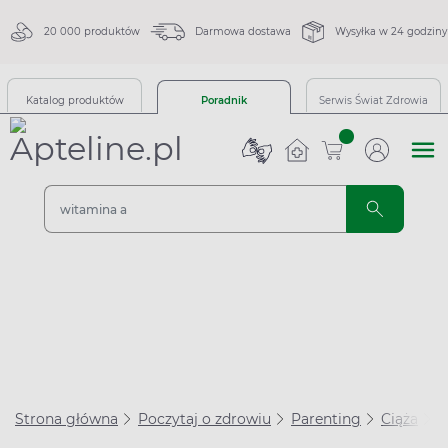
20 000 produktów
Darmowa dostawa
Wysyłka w 24 godziny
Katalog produktów
Poradnik
Serwis Świat Zdrowia
sztuk
Strona główna
Poczytaj o zdrowiu
Parenting
Ciąża
C