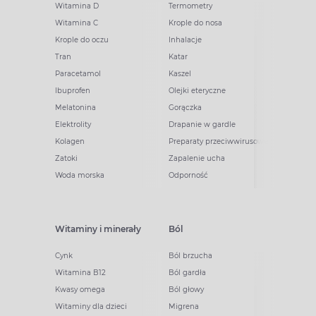
Witamina D
Termometry
Witamina C
Krople do nosa
Krople do oczu
Inhalacje
Tran
Katar
Paracetamol
Kaszel
Ibuprofen
Olejki eteryczne
Melatonina
Gorączka
Elektrolity
Drapanie w gardle
Kolagen
Preparaty przeciwwirusowe
Zatoki
Zapalenie ucha
Woda morska
Odporność
Witaminy i minerały
Ból
Cynk
Ból brzucha
Witamina B12
Ból gardła
Kwasy omega
Ból głowy
Witaminy dla dzieci
Migrena