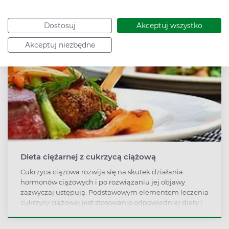
nadciśnienie tętnicze, insulinooporność.
Dostosuj
Akceptuj wszystko
Akceptuj niezbędne
Dieta ciężarnej z cukrzycą ciążową
Cukrzyca ciążowa rozwija się na skutek działania
hormonów ciążowych i po rozwiązaniu jej objawy
zazwyczaj ustępują. Podstawowym elementem leczenia
cukrzycy ciążowej jest stosowanie odpowiedniej diety i
dobrze dobranych aktywności fizycznych.