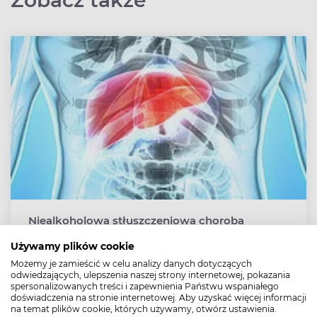
Niealkoholowa stłuszczeniowa choroba
wątroby – przyczyny, objawy, dieta
Używamy plików cookie
Niealkoholowa stłuszczeniowa choroba wątroby jest
Możemy je zamieścić w celu analizy danych dotyczących
rodzajem stłuszczenia wątroby, które nie wynika z
odwiedzających, ulepszenia naszej strony internetowej, pokazania
nadmiernego spożycia alkoholu. Czynnikami ryzyka w
spersonalizowanych treści i zapewnienia Państwu wspaniałego
przypadku tego rodzaju stłuszczenia wątroby są m.in.:
doświadczenia na stronie internetowej. Aby uzyskać więcej informacji
na temat plików cookie, których używamy, otwórz ustawienia.
zespół metaboliczny, otyłość, cukrzyca typu 2.,