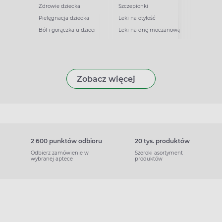
Zdrowie dziecka
Szczepionki
Pielęgnacja dziecka
Leki na otyłość
Ból i gorączka u dzieci
Leki na dnę moczanową
Zobacz więcej
2 600 punktów odbioru
20 tys. produktów
Odbierz zamówienie w
Szeroki asortyment
wybranej aptece
produktów