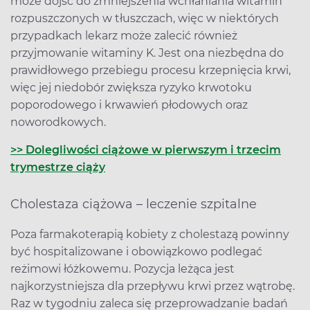
może dojść do zmniejszenia wchłaniania witamin
rozpuszczonych w tłuszczach, więc w niektórych
przypadkach lekarz może zalecić również
przyjmowanie witaminy K. Jest ona niezbędna do
prawidłowego przebiegu procesu krzepnięcia krwi,
więc jej niedobór zwiększa ryzyko krwotoku
poporodowego i krwawień płodowych oraz
noworodkowych.
>> Dolegliwości ciążowe w pierwszym i trzecim
trymestrze ciąży
Cholestaza ciążowa – leczenie szpitalne
Poza farmakoterapią kobiety z cholestazą powinny
być hospitalizowane i obowiązkowo podlegać
reżimowi łóżkowemu. Pozycja leżąca jest
najkorzystniejsza dla przepływu krwi przez wątrobę.
Raz w tygodniu zaleca się przeprowadzanie badań