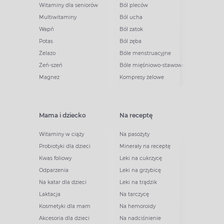
Witaminy dla seniorów
Ból pleców
Multiwitaminy
Ból ucha
Wapń
Ból zatok
Potas
Ból zęba
Żelazo
Bóle menstruacyjne
Żeń-szeń
Bóle mięśniowo-stawowe
Magnez
Kompresy żelowe
Mama i dziecko
Na receptę
Witaminy w ciąży
Na pasożyty
Probiotyki dla dzieci
Minerały na receptę
Kwas foliowy
Leki na cukrzycę
Odparzenia
Leki na grzybicę
Na katar dla dzieci
Leki na trądzik
Laktacja
Na tarczycę
Kosmetyki dla mam
Na hemoroidy
Akcesoria dla dzieci
Na nadciśnienie