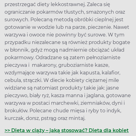
przestrzegać diety lekkostrawnej. Zaleca się
ograniczanie pokarmów tłustych, smażonych oraz
surowych. Polecaną metodą obróbki cieplnej jest
gotowanie w wodzie lub na parze, pieczenie. Nawet
warzywa i owoce nie powinny być surowe. W tym
przypadku niezalecane są również produkty bogate
w błonnik, gdyż mogą nadmiernie obciążać układ
pokarmowy. Odradzane są zatem pełnoziarniste
pieczywa i makarony, gruboziarniste kasze,
wzdymające warzywa takie jak kapusta, kalafior,
cebula, strączki. W diecie kobiety ciężarnej mile
widziane są natomiast produkty takie jak: jasne
pieczywo, biały ryż, kasza manna i jaglana, gotowane
warzywa w postaci marchewki, ziemniaków, dyni i
brokułów. Polecane chude mięsa i ryby to indyk,
kurczak, dorsz, pstrąg oraz mintaj.
>> Dieta w ciąży – jaką stosować? Dieta dla kobiet