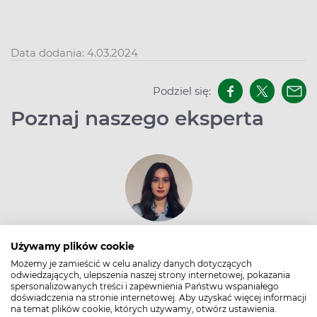
Data dodania: 4.03.2024
Podziel się:
Poznaj naszego eksperta
Joanna Mazurek
Używamy plików cookie
Absolwentka kierunku lekarskiego na
Możemy je zamieścić w celu analizy danych dotyczących
odwiedzających, ulepszenia naszej strony internetowej, pokazania
Uniwersytecie Medycznym w Lublinie. Interesuje
spersonalizowanych treści i zapewnienia Państwu wspaniałego
się chorobami wewnętrznymi oraz
doświadczenia na stronie internetowej. Aby uzyskać więcej informacji
na temat plików cookie, których używamy, otwórz ustawienia.
możliwościami leczenia związanymi z