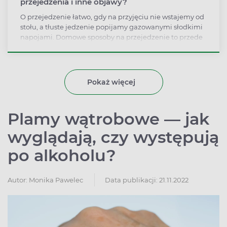
przejedzenia i inne objawy?
O przejedzenie łatwo, gdy na przyjęciu nie wstajemy od
stołu, a tłuste jedzenie popijamy gazowanymi słodkimi
napojami. Domowe sposoby na przejedzenie to przede
wszystkim lekki spacer, który przyspiesza trawienie.
Można stosować także zioła i tabletki.
Pokaż więcej
Plamy wątrobowe — jak
wyglądają, czy występują
po alkoholu?
Autor:
Monika Pawelec
Data publikacji: 21.11.2022