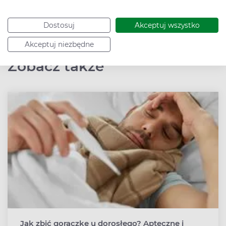
dietoterapią. W wolnym czasie lubi czytać książki
i trenuje siłowo.
Dostosuj
Akceptuj wszystko
Akceptuj niezbędne
Zobacz także
Jak zbić gorączkę u dorosłego? Apteczne i