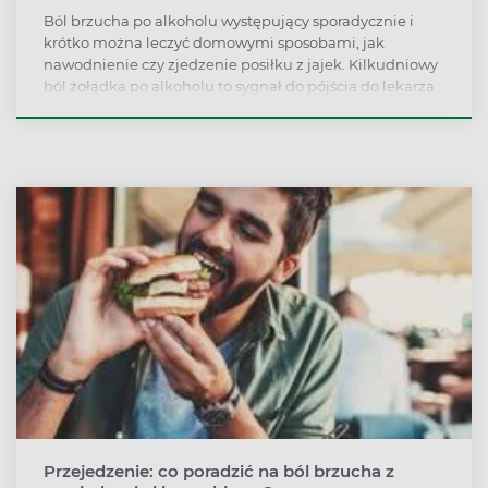
Ból brzucha po alkoholu występujący sporadycznie i
krótko można leczyć domowymi sposobami, jak
nawodnienie czy zjedzenie posiłku z jajek. Kilkudniowy
ból żołądka po alkoholu to sygnał do pójścia do lekarza.
Przejedzenie: co poradzić na ból brzucha z