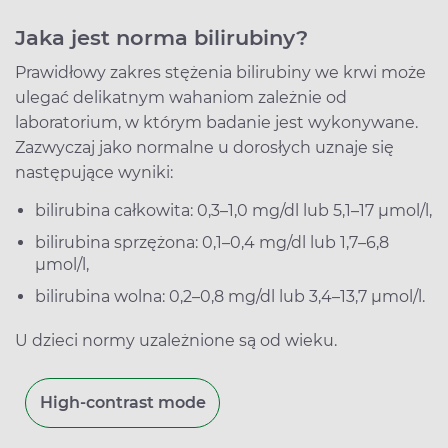
Jaka jest norma bilirubiny?
Prawidłowy zakres stężenia bilirubiny we krwi może
ulegać delikatnym wahaniom zależnie od
laboratorium, w którym badanie jest wykonywane.
Zazwyczaj jako normalne u dorosłych uznaje się
następujące wyniki:
bilirubina całkowita: 0,3–1,0 mg/dl lub 5,1–17 μmol/l,
bilirubina sprzężona: 0,1–0,4 mg/dl lub 1,7–6,8
μmol/l,
bilirubina wolna: 0,2–0,8 mg/dl lub 3,4–13,7 μmol/l.
U dzieci normy uzależnione są od wieku.
High-contrast mode