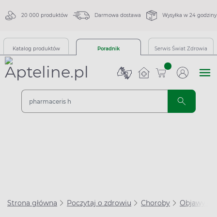
20 000 produktów
Darmowa dostawa
Wysyłka w 24 godziny
Katalog produktów
Poradnik
Serwis Świat Zdrowia
sztuk
Strona główna
Poczytaj o zdrowiu
Choroby
Objawy ch