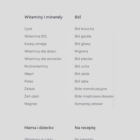
Witaminy i minerały
Ból
Cynk
Ból brzucha
Witamina B12
Ból gardła
Kwasy omega
Ból głowy
Witaminy dla dzieci
Migrena
Witaminy dla seniorów
Ból pleców
Multiwitaminy
Ból ucha
Wapń
Ból zatok
Potas
Ból zęba
Żelazo
Bóle menstruacyjne
Żeń-szeń
Bóle mięśniowo-stawowe
Magnez
Kompresy żelowe
Mama i dziecko
Na receptę
Witaminy w ciąży
Na pasożyty