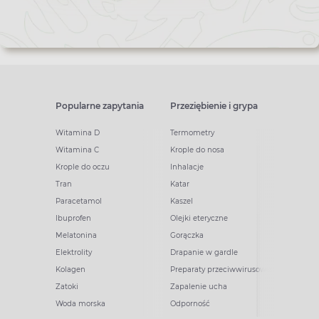
newslettera
Popularne zapytania
Przeziębienie i grypa
Witamina D
Termometry
Witamina C
Krople do nosa
Krople do oczu
Inhalacje
Tran
Katar
Paracetamol
Kaszel
Ibuprofen
Olejki eteryczne
Melatonina
Gorączka
Elektrolity
Drapanie w gardle
Kolagen
Preparaty przeciwwirusowe
Zatoki
Zapalenie ucha
Woda morska
Odporność