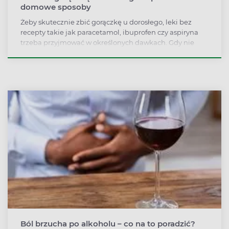
domowe sposoby
Żeby skutecznie zbić gorączkę u dorosłego, leki bez
recepty takie jak paracetamol, ibuprofen czy aspiryna
trzeba przyjmować w określonych dawkach. Gdy nie
działają, konieczny jest kontakt z lekarzem. Niewielką
gorączkę można zmniejszać domowymi sposobami:
odpoczywać, dużo pić, stosować zioła napotne, zimne
okłady i letnie kąpiele.
Ból brzucha po alkoholu – co na to poradzić?