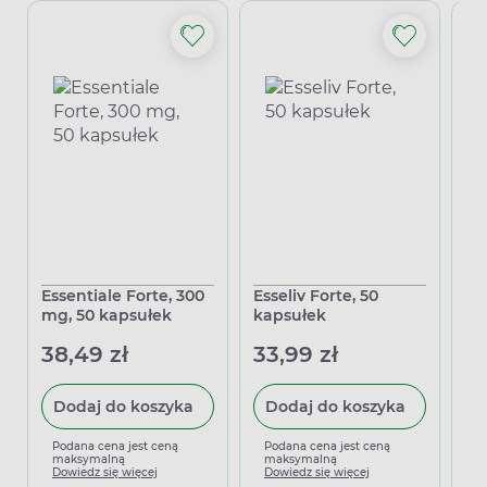
Essentiale Forte, 300
Esseliv Forte, 50
Es
mg, 50 kapsułek
kapsułek
ka
38,49 zł
33,99 zł
35
Dodaj do koszyka
Dodaj do koszyka
Podana cena jest ceną
Podana cena jest ceną
P
maksymalną
maksymalną
m
Dowiedz się więcej
Dowiedz się więcej
D