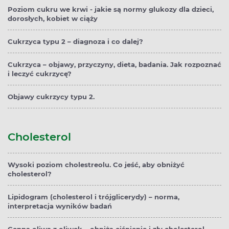
Poziom cukru we krwi - jakie są normy glukozy dla dzieci,
dorosłych, kobiet w ciąży
Cukrzyca typu 2 – diagnoza i co dalej?
Cukrzyca – objawy, przyczyny, dieta, badania. Jak rozpoznać
i leczyć cukrzycę?
Objawy cukrzycy typu 2.
Cholesterol
Wysoki poziom cholestreolu. Co jeść, aby obniżyć
cholesterol?
Lipidogram (cholesterol i trójglicerydy) – norma,
interpretacja wyników badań
Cenna oliwa z oliwek – obniża ciśnienie i zły cholesterol