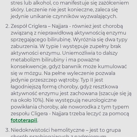
stres lub alkohol, co manifestuje się zażółceniem
skóry. Leczenie nie jest konieczne, zaleca się
jedynie unikanie czynników wyzwalających.
Zespół Criglera – Najjara - również jest chorobą
związaną z nieprawidłową aktywnością enzymu
sprzęgającego bilirubinę. Wyróżnia się dwa typy
zaburzenia. W typie I występuje zupełny brak
aktywności enzymu. Uniemożliwia to dalszy
metabolizm bilirubiny i ma poważne
konsekwencje, gdyż barwnik może kumulować
się w mózgu. Na pełne wyleczenie pozwala
jedynie przeszczep wątroby. Typ II jest
łagodniejszą formą choroby, gdyż resztkowa
aktywność enzymu jest zachowana (szacuje się ją
na około 10%). Nie występują neurologiczne
powikłania choroby, ale noworodka z tym typem
zespołu Cligera - Najjara trzeba leczyć za pomocą
fototerapii
.
Niedokrwistości hemolityczne – jest to grupa
chorób przebiegających z nadmiernym