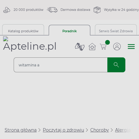
20 000 produktów
Darmowa dostawa
Wysyłka w 24 godziny
Katalog produktów
Poradnik
Serwis Świat Zdrowia
sztuk
Strona główna
Poczytaj o zdrowiu
Choroby
Alergia
B