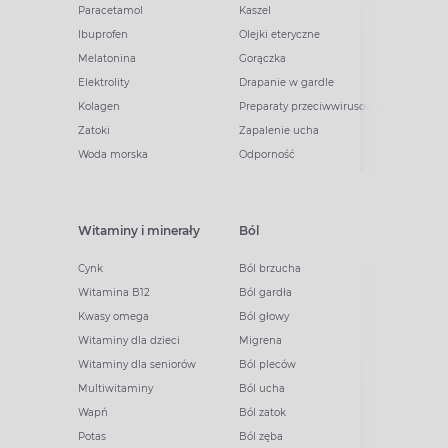
Paracetamol
Kaszel
Ibuprofen
Olejki eteryczne
Melatonina
Gorączka
Elektrolity
Drapanie w gardle
Kolagen
Preparaty przeciwwirusowe
Zatoki
Zapalenie ucha
Woda morska
Odporność
Witaminy i minerały
Ból
Cynk
Ból brzucha
Witamina B12
Ból gardła
Kwasy omega
Ból głowy
Witaminy dla dzieci
Migrena
Witaminy dla seniorów
Ból pleców
Multiwitaminy
Ból ucha
Wapń
Ból zatok
Potas
Ból zęba