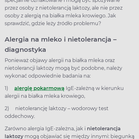
specjalnie oznakowane i mogą być spożywane
przez osoby z nietolerancją laktozy, ale nie przez
osoby z alergią na białka mleka krowiego. Jak
sprawdzić, gdzie leży źródło problemu?
Alergia na mleko i nietolerancja –
diagnostyka
Ponieważ objawy alergii na białka mleka oraz
nietolerancji laktozy mogą być podobne, należy
wykonać odpowiednie badania na:
1)
alergię pokarmową
IgE-zależną w kierunku
alergii na białka mleka krowiego,
2) nietolerancję laktozy – wodorowy test
oddechowy.
Zarówno alergia IgE-zależna, jak i
nietolerancja
laktozy
mogą objawiać się między innymi: biegunką