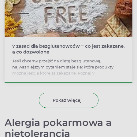
7 zasad dla bezglutenowców − co jest zakazane,
a co dozwolone
Jeśli chcemy przejść na dietę bezglutenową,
najważniejszym pytaniem staje się: które produkty
można jeść, a które są zakazane. Poznaj 7
najważniejszych zasad, którymi należy kierować się
podczas przygotowania menu na diecie bezglutenowej.
Pokaż więcej
Alergia pokarmowa a
nietolerancja