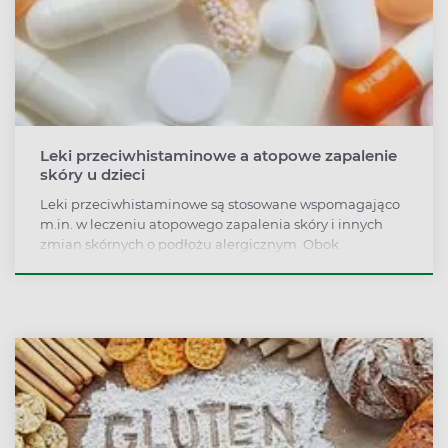
Leki przeciwhistaminowe a atopowe zapalenie
skóry u dzieci
Leki przeciwhistaminowe są stosowane wspomagająco
m.in. w leczeniu atopowego zapalenia skóry i innych
zmian skórnych o podłożu alergicznym. Obok
kortykosteroidów, nawilżania skóry i diety eliminacyjnej
odgrywają istotną rolę w terapii ze względu na działanie
przeciwświądowe. Czy warto jej jednak stosować u
najmłodszych pacjentów?