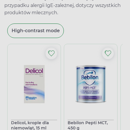
przypadku alergii IgE-zależnej, dotyczy wszystkich
produktów mlecznych.
High-contrast mode
Delicol, krople dla
Bebilon Pepti MCT,
La
niemowląt, 15 ml
450 g
ta