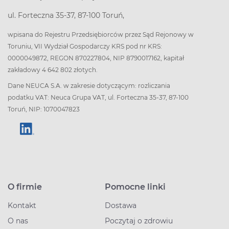
ul. Forteczna 35-37, 87-100 Toruń,
wpisana do Rejestru Przedsiębiorców przez Sąd Rejonowy w
Toruniu, VII Wydział Gospodarczy KRS pod nr KRS:
0000049872, REGON 870227804, NIP 8790017162, kapitał
zakładowy 4 642 802 złotych.
Dane NEUCA S.A. w zakresie dotyczącym: rozliczania
podatku VAT: Neuca Grupa VAT, ul. Forteczna 35-37, 87-100
Toruń, NIP: 1070047823
O firmie
Pomocne linki
Kontakt
Dostawa
O nas
Poczytaj o zdrowiu