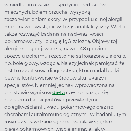
w niedługim czasie po spożyciu produktów
mlecznych, bólem brzucha, wysypką i
zaczerwienieniem skóry. W przypadku silnej alergii
może nawet wystąpić wstrząs anafilaktyczny. Warto
także rozważyć badania na nadwrażliwości
pokarmowe, czyli alergię IgG-zależną. Objawy tej
alergii mogą pojawiać się nawet 48 godzin po
spożyciu pokarmu i często nie są kojarzone z alergią,
np. bóle głowy, wzdęcia. Należy jednak pamiętać, że
jest to dodatkowa diagnostyka, która nadal budzi
pewne kontrowersje w środowisku lekarzy i
specjalistów. Niemniej jednak wprowadzona na
podstawie wyników
dieta
często okazuje się
pomocna dla pacjentów z przewlekłymi
dolegliwościami układu pokarmowego oraz np.
chorobami autoimmunologicznymi. W badaniu tym
również sprawdzane są przeciwciała względem
białek pokarmowych, więc eliminacja, jak w