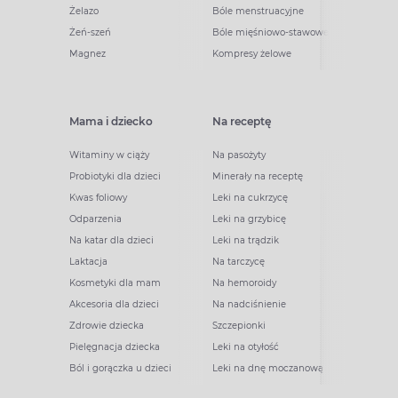
Żelazo
Bóle menstruacyjne
Żeń-szeń
Bóle mięśniowo-stawowe
Magnez
Kompresy żelowe
Mama i dziecko
Na receptę
Witaminy w ciąży
Na pasożyty
Probiotyki dla dzieci
Minerały na receptę
Kwas foliowy
Leki na cukrzycę
Odparzenia
Leki na grzybicę
Na katar dla dzieci
Leki na trądzik
Laktacja
Na tarczycę
Kosmetyki dla mam
Na hemoroidy
Akcesoria dla dzieci
Na nadciśnienie
Zdrowie dziecka
Szczepionki
Pielęgnacja dziecka
Leki na otyłość
Ból i gorączka u dzieci
Leki na dnę moczanową