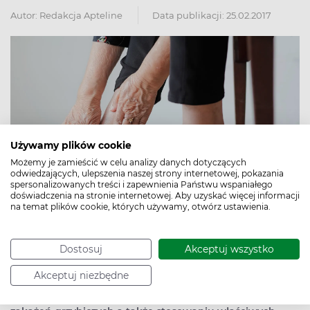
Autor:
Redakcja Apteline
Data publikacji: 25.02.2017
Używamy plików cookie
Możemy je zamieścić w celu analizy danych dotyczących
odwiedzających, ulepszenia naszej strony internetowej, pokazania
spersonalizowanych treści i zapewnienia Państwu wspaniałego
doświadczenia na stronie internetowej. Aby uzyskać więcej informacji
na temat plików cookie, których używamy, otwórz ustawienia.
Dostosuj
Akceptuj wszystko
Pielęgnacja stóp diabetyka, która ma uchronić przed
wystąpieniem zespołu stopy cukrzycowej, powinna
Akceptuj niezbędne
polegać przede wszystkim na obserwacji zmian na
stopie i zgłaszaniu ich lekarzowi, unikaniu urazów i