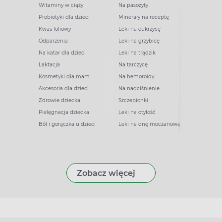
Witaminy w ciąży
Na pasożyty
Probiotyki dla dzieci
Minerały na receptę
Kwas foliowy
Leki na cukrzycę
Odparzenia
Leki na grzybicę
Na katar dla dzieci
Leki na trądzik
Laktacja
Na tarczycę
Kosmetyki dla mam
Na hemoroidy
Akcesoria dla dzieci
Na nadciśnienie
Zdrowie dziecka
Szczepionki
Pielęgnacja dziecka
Leki na otyłość
Ból i gorączka u dzieci
Leki na dnę moczanową
Zobacz więcej