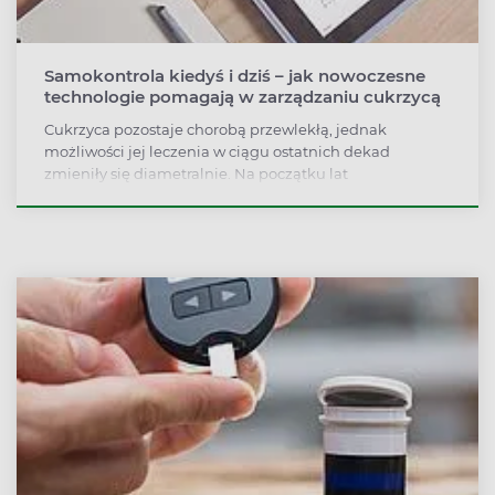
Samokontrola kiedyś i dziś – jak nowoczesne
technologie pomagają w zarządzaniu cukrzycą
Cukrzyca pozostaje chorobą przewlekłą, jednak
możliwości jej leczenia w ciągu ostatnich dekad
zmieniły się diametralnie. Na początku lat
90.prawdziwym cudem techniki dla diabetyków był
glukometr. Dzisiaj coraz powszechniejsze stają się
systemy do ciągłego monitorowania glikemii.