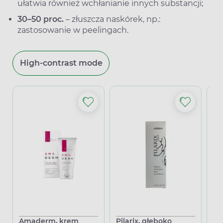
ułatwia również wchłanianie innych substancji;
30–50 proc.
– złuszcza naskórek, np.:
zastosowanie w peelingach.
High-contrast mode
Amaderm, krem
Pilarix, głęboko
Em