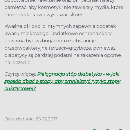
odpowiednie nawilżenie oraz pH. Jednak należy
pamiętać, aby kosmetyki nie zawierały mydła, które
może dodatkowo wysuszać skórę
Kwaśne pH okolic intymnych zapewnia dodatek
kwasu mlekowego. Dodatkowo ochrona skóry
powinna być wzbogacona o substancje
przeciwbakteryjne i przeciwgrzybicze, ponieważ
diabetycy są bardziej podatni na zakażenia oporne
na leczenie.
Czytaj więcej:
Pielęgnacja stóp diabetyka - w jaki
sposób dbać o stopy, aby zmniejszyć ryzyko stopy
cukrzycowej?
Data dodania: 25.02.2017