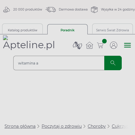
20 000 produktów
Darmowa dostawa
Wysyłka w 24 godziny
Katalog produktów
Poradnik
Serwis Świat Zdrowia
sztuk
Strona główna
Poczytaj o zdrowiu
Choroby
Cukrzyca