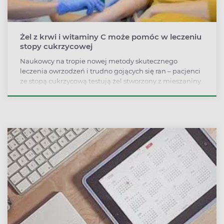
Żel z krwi i witaminy C może pomóc w leczeniu
stopy cukrzycowej
Naukowcy na tropie nowej metody skutecznego
leczenia owrzodzeń i trudno gojących się ran – pacjenci
ze stopą cukrzycową testują żel stworzony z mieszaniny
krwi oraz witaminy C.