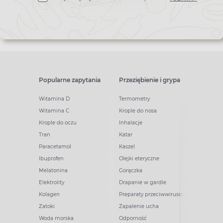
newslettera
Popularne zapytania
Przeziębienie i grypa
Witamina D
Termometry
Witamina C
Krople do nosa
Krople do oczu
Inhalacje
Tran
Katar
Paracetamol
Kaszel
Ibuprofen
Olejki eteryczne
Melatonina
Gorączka
Elektrolity
Drapanie w gardle
Kolagen
Preparaty przeciwwirusowe
Zatoki
Zapalenie ucha
Woda morska
Odporność