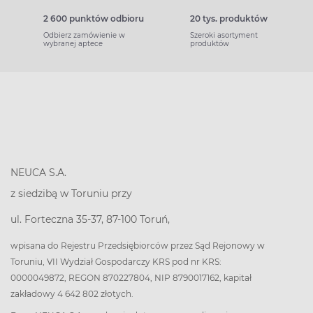
2 600 punktów odbioru
20 tys. produktów
Odbierz zamówienie w
Szeroki asortyment
wybranej aptece
produktów
NEUCA S.A.
z siedzibą w Toruniu przy
ul. Forteczna 35-37, 87-100 Toruń,
wpisana do Rejestru Przedsiębiorców przez Sąd Rejonowy w
Toruniu, VII Wydział Gospodarczy KRS pod nr KRS:
0000049872, REGON 870227804, NIP 8790017162, kapitał
zakładowy 4 642 802 złotych.