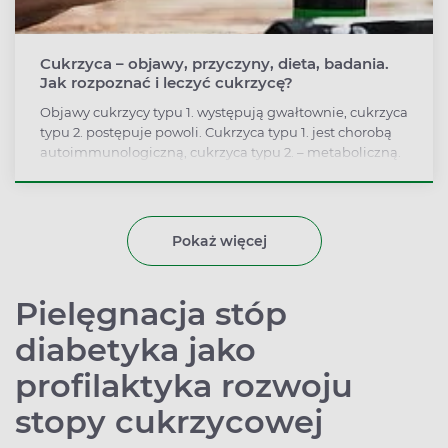
Cukrzyca – objawy, przyczyny, dieta, badania.
Jak rozpoznać i leczyć cukrzycę?
Objawy cukrzycy typu 1. występują gwałtownie, cukrzyca
typu 2. postępuje powoli. Cukrzyca typu 1. jest chorobą
autoimmunologiczną, cukrzyca typu 2. – metaboliczną.
Leczenie jest zależne od typu cukrzycy, może
obejmować podawanie insuliny, doustnych leków
przeciwcukrzycowych. W każdym przypadku trzeba
zmienić tryb życia: wprowadzić odpowiednią dietę i
Pokaż więcej
dobraną aktywność fizyczną.
Pielęgnacja stóp
diabetyka jako
profilaktyka rozwoju
stopy cukrzycowej