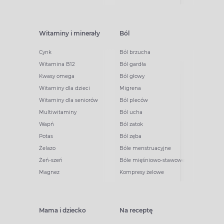
Witaminy i minerały
Ból
Cynk
Ból brzucha
Witamina B12
Ból gardła
Kwasy omega
Ból głowy
Witaminy dla dzieci
Migrena
Witaminy dla seniorów
Ból pleców
Multiwitaminy
Ból ucha
Wapń
Ból zatok
Potas
Ból zęba
Żelazo
Bóle menstruacyjne
Żeń-szeń
Bóle mięśniowo-stawowe
Magnez
Kompresy żelowe
Mama i dziecko
Na receptę