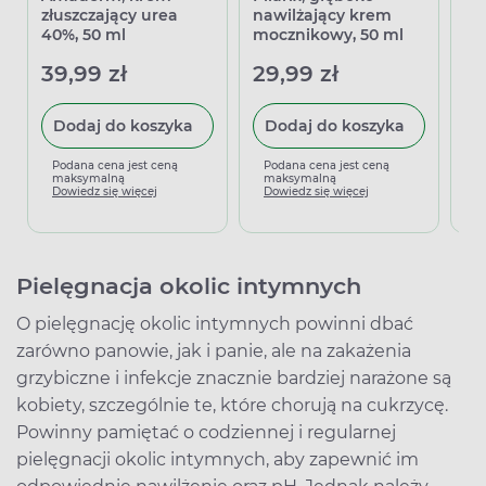
złuszczający urea
nawilżający krem
na
40%, 50 ml
mocznikowy, 50 ml
ml
39,99 zł
29,99 zł
4
Dodaj do koszyka
Dodaj do koszyka
Podana cena jest ceną
Podana cena jest ceną
P
maksymalną
maksymalną
m
Dowiedz się więcej
Dowiedz się więcej
D
Pielęgnacja okolic intymnych
O pielęgnację okolic intymnych powinni dbać
zarówno panowie, jak i panie, ale na zakażenia
grzybiczne i infekcje znacznie bardziej narażone są
kobiety, szczególnie te, które chorują na cukrzycę.
Powinny pamiętać o codziennej i regularnej
pielęgnacji okolic intymnych, aby zapewnić im