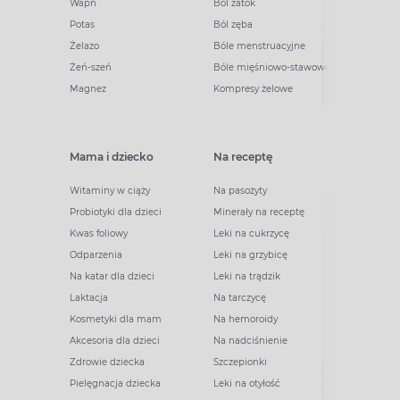
Wapń
Ból zatok
Potas
Ból zęba
Żelazo
Bóle menstruacyjne
Żeń-szeń
Bóle mięśniowo-stawowe
Magnez
Kompresy żelowe
Mama i dziecko
Na receptę
Witaminy w ciąży
Na pasożyty
Probiotyki dla dzieci
Minerały na receptę
Kwas foliowy
Leki na cukrzycę
Odparzenia
Leki na grzybicę
Na katar dla dzieci
Leki na trądzik
Laktacja
Na tarczycę
Kosmetyki dla mam
Na hemoroidy
Akcesoria dla dzieci
Na nadciśnienie
Zdrowie dziecka
Szczepionki
Pielęgnacja dziecka
Leki na otyłość