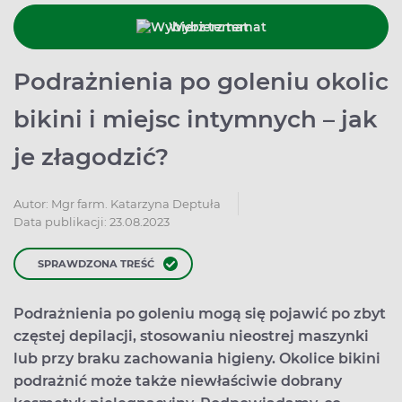
Wybierz temat
Podrażnienia po goleniu okolic
bikini i miejsc intymnych – jak
je złagodzić?
Autor:
Mgr farm. Katarzyna Deptuła
Data publikacji: 23.08.2023
SPRAWDZONA TREŚĆ
Podrażnienia po goleniu mogą się pojawić po zbyt
częstej depilacji, stosowaniu nieostrej maszynki
lub przy braku zachowania higieny. Okolice bikini
podrażnić może także niewłaściwie dobrany