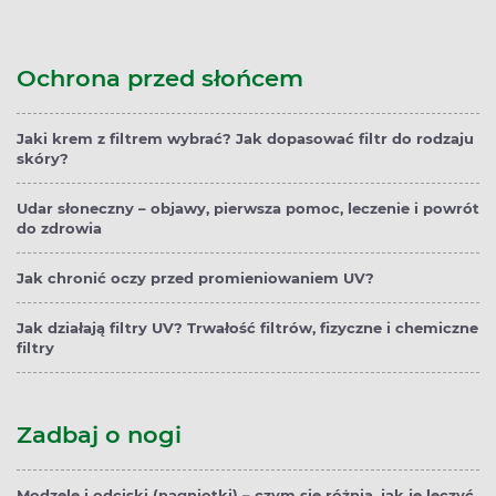
Ochrona przed słońcem
Jaki krem z filtrem wybrać? Jak dopasować filtr do rodzaju
skóry?
Udar słoneczny – objawy, pierwsza pomoc, leczenie i powrót
do zdrowia
Jak chronić oczy przed promieniowaniem UV?
Jak działają filtry UV? Trwałość filtrów, fizyczne i chemiczne
filtry
Zadbaj o nogi
Modzele i odciski (nagniotki) – czym się różnią, jak je leczyć