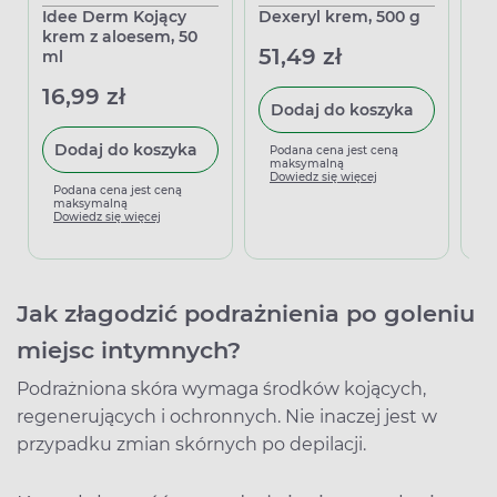
Idee Derm Kojący
Dexeryl krem, 500 g
Be
krem z aloesem, 50
51,49 zł
32
ml
16,99 zł
Dodaj do koszyka
Dodaj do koszyka
Podana cena jest ceną
P
maksymalną
m
Dowiedz się więcej
D
Podana cena jest ceną
maksymalną
Dowiedz się więcej
Jak złagodzić podrażnienia po goleniu
miejsc intymnych?
Podrażniona skóra wymaga środków kojących,
regenerujących i ochronnych. Nie inaczej jest w
przypadku zmian skórnych po depilacji.