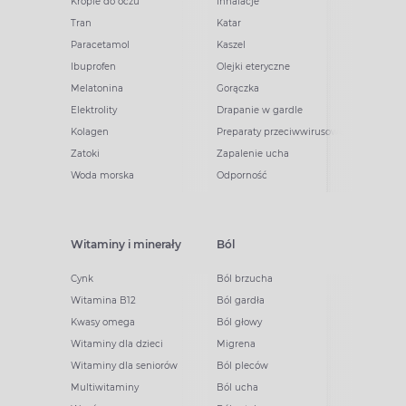
Krople do oczu
Inhalacje
Tran
Katar
Paracetamol
Kaszel
Ibuprofen
Olejki eteryczne
Melatonina
Gorączka
Elektrolity
Drapanie w gardle
Kolagen
Preparaty przeciwwirusowe
Zatoki
Zapalenie ucha
Woda morska
Odporność
Witaminy i minerały
Ból
Cynk
Ból brzucha
Witamina B12
Ból gardła
Kwasy omega
Ból głowy
Witaminy dla dzieci
Migrena
Witaminy dla seniorów
Ból pleców
Multiwitaminy
Ból ucha