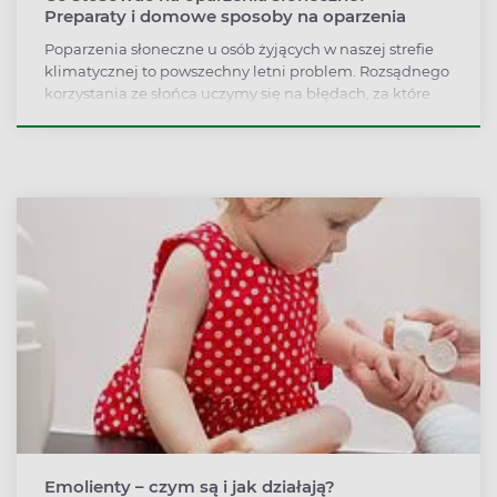
Preparaty i domowe sposoby na oparzenia
Poparzenia słoneczne u osób żyjących w naszej strefie
klimatycznej to powszechny letni problem. Rozsądnego
korzystania ze słońca uczymy się na błędach, za które
płacimy bolesnym rumieniem, opuchlizną, a nawet
pęcherzami. Co stosować na oparzenia słoneczne? Co
robić, gdy na profilaktykę jest już za późno, bo
poparzona skóra wymaga natychmiastowej pomocy?
Emolienty – czym są i jak działają?