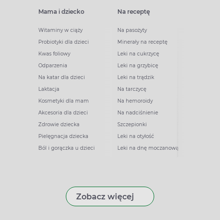
Mama i dziecko
Na receptę
Witaminy w ciąży
Na pasożyty
Probiotyki dla dzieci
Minerały na receptę
Kwas foliowy
Leki na cukrzycę
Odparzenia
Leki na grzybicę
Na katar dla dzieci
Leki na trądzik
Laktacja
Na tarczycę
Kosmetyki dla mam
Na hemoroidy
Akcesoria dla dzieci
Na nadciśnienie
Zdrowie dziecka
Szczepionki
Pielęgnacja dziecka
Leki na otyłość
Ból i gorączka u dzieci
Leki na dnę moczanową
Zobacz więcej