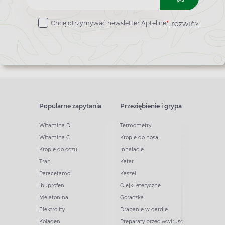
do
rozwiń>
Chcę otrzymywać newsletter Apteline
*
newslettera
Popularne zapytania
Przeziębienie i grypa
Witamina D
Termometry
Witamina C
Krople do nosa
Krople do oczu
Inhalacje
Tran
Katar
Paracetamol
Kaszel
Ibuprofen
Olejki eteryczne
Melatonina
Gorączka
Elektrolity
Drapanie w gardle
Kolagen
Preparaty przeciwwirusowe