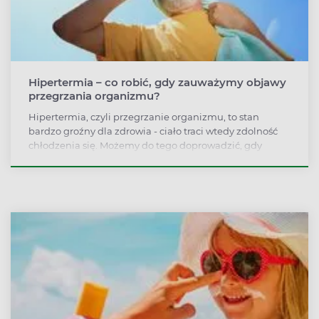
Hipertermia – co robić, gdy zauważymy objawy
przegrzania organizmu?
Hipertermia, czyli przegrzanie organizmu, to stan
bardzo groźny dla zdrowia - ciało traci wtedy zdolność
chłodzenia się. Możemy do tego doprowadzić, gdy
odwodnieni w upale będziemy intensywnie pracować
fizycznie, ale hipertermia może też wystąpić pod
wpływem niektórych leków lub narkotyków. Na
przegrzanie najbardziej narażone są niemowlęta i osoby
w podeszłym wieku. Jak rozpoznać objawy przegrzania
organizmu i odpowiednio na nie zareagować?