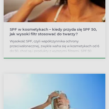
SPF w kosmetykach – kiedy przyda się SPF 50,
jak wysoki filtr stosować do twarzy?
Wysokość SPF, czyli współczynnika ochrony
przeciwsłonecznej, zwykle waha się w kosmetykach od 6
do 50, choć są i produkty z wyższymi filtrami. SPF 50
blokuje 98% promieniowania UVB – ten poziom
zabezpieczenia przed słońcem powinny stosować osoby
z bardzo jasną i jasną karnacją, cerą wrażliwą i dojrzałą.