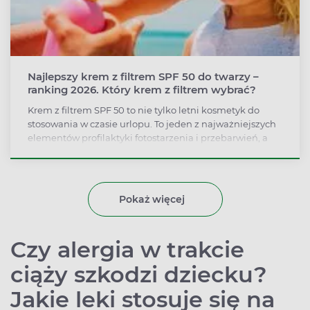
Najlepszy krem z filtrem SPF 50 do twarzy –
ranking 2026. Który krem z filtrem wybrać?
Krem z filtrem SPF 50 to nie tylko letni kosmetyk do
stosowania w czasie urlopu. To jeden z najważniejszych
elementów profilaktyki fotostarzenia i przebarwień, a
także wsparcie w ograniczaniu ryzyka nowotworów
skóry. Jaki krem z filtrem SPF 50 wybrać do twarzy, żeby
codzienne stosowanie go było skuteczne i komfortowe?
Pokaż więcej
Czy alergia w trakcie
ciąży szkodzi dziecku?
Jakie leki stosuje się na