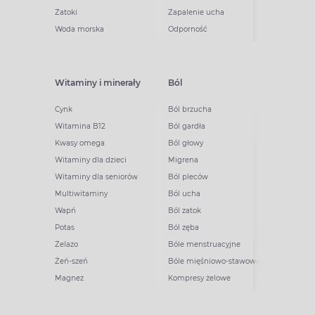
Zatoki
Zapalenie ucha
Woda morska
Odporność
Witaminy i minerały
Ból
Cynk
Ból brzucha
Witamina B12
Ból gardła
Kwasy omega
Ból głowy
Witaminy dla dzieci
Migrena
Witaminy dla seniorów
Ból pleców
Multiwitaminy
Ból ucha
Wapń
Ból zatok
Potas
Ból zęba
Żelazo
Bóle menstruacyjne
Żeń-szeń
Bóle mięśniowo-stawowe
Magnez
Kompresy żelowe