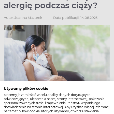
alergię podczas ciąży?
Autor:
Joanna Mazurek
Data publikacji: 14.08.2023
Używamy plików cookie
Możemy je zamieścić w celu analizy danych dotyczących
odwiedzających, ulepszenia naszej strony internetowej, pokazania
spersonalizowanych treści i zapewnienia Państwu wspaniałego
Alergia może wystąpić u kobiety po raz pierwszy w życiu
doświadczenia na stronie internetowej. Aby uzyskać więcej informacji
w okresie ciąży, a jeśli przyszła mama była już uczulona –
na temat plików cookie, których używamy, otwórz ustawienia.