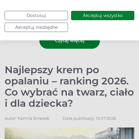
przybrać na sile lub osłabnąć. Należy wówczas
skontaktować się z lekarzem, zamiast stosować leki na
własną rękę. Domowymi sposobami na alergię w ciąży
Dostosuj
Akceptuj wszystko
można za to zmniejszyć kontakt z alergenem.
Akceptuj niezbędne
Czytaj więcej
Najlepszy krem po
opalaniu – ranking 2026.
Co wybrać na twarz, ciało
i dla dziecka?
Autor:
Kamila Śnieżek
Data publikacji: 13.07.2026