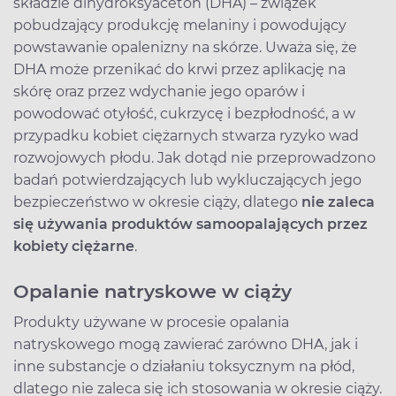
składzie dihydroksyaceton (DHA) – związek
pobudzający produkcję melaniny i powodujący
powstawanie opalenizny na skórze. Uważa się, że
DHA może przenikać do krwi przez aplikację na
skórę oraz przez wdychanie jego oparów i
powodować otyłość, cukrzycę i bezpłodność, a w
przypadku kobiet ciężarnych stwarza ryzyko wad
rozwojowych płodu. Jak dotąd nie przeprowadzono
badań potwierdzających lub wykluczających jego
bezpieczeństwo w okresie ciąży, dlatego
nie zaleca
się używania produktów samoopalających przez
kobiety ciężarne
.
Opalanie natryskowe w ciąży
Produkty używane w procesie opalania
natryskowego mogą zawierać zarówno DHA, jak i
inne substancje o działaniu toksycznym na płód,
dlatego nie zaleca się ich stosowania w okresie ciąży.