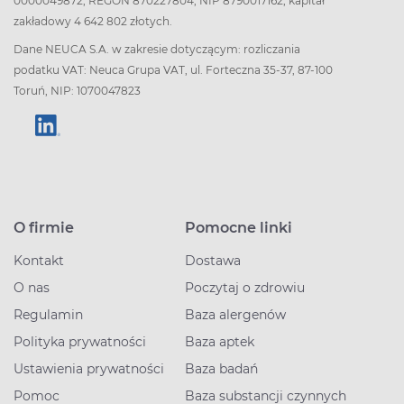
0000049872, REGON 870227804, NIP 8790017162, kapitał
zakładowy 4 642 802 złotych.
Dane NEUCA S.A. w zakresie dotyczącym: rozliczania
podatku VAT: Neuca Grupa VAT, ul. Forteczna 35-37, 87-100
Toruń, NIP: 1070047823
O firmie
Pomocne linki
Kontakt
Dostawa
O nas
Poczytaj o zdrowiu
Regulamin
Baza alergenów
Polityka prywatności
Baza aptek
Ustawienia prywatności
Baza badań
Pomoc
Baza substancji czynnych