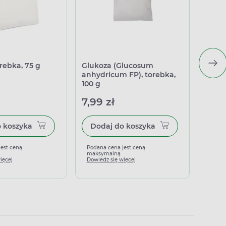
rebka, 75 g
Glukoza (Glucosum
Gluko
anhydricum FP), torebka,
100 g
7,99 zł
4,99
Dodaj do koszyka
Dodaj do koszyka
jest ceną
Podana cena jest ceną
Podan
maksymalną
maks
ięcej
Dowiedz się więcej
Dowied