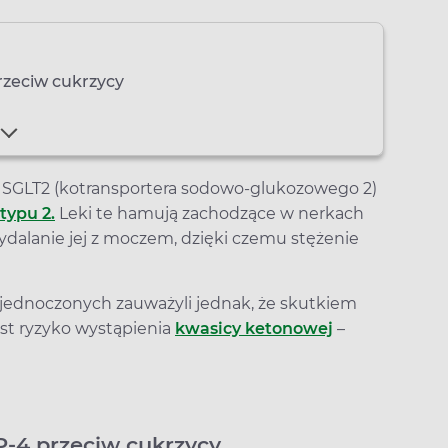
przeciw cukrzycy
ory SGLT2 (kotransportera sodowo-glukozowego 2)
typu 2.
Leki te hamują zachodzące w nerkach
dalanie jej z moczem, dzięki czemu stężenie
Zjednoczonych zauważyli jednak, że skutkiem
st ryzyko wystąpienia
kwasicy ketonowej
–
DP-4 przeciw cukrzycy