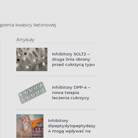
ąpienia kwasicy ketonowej
Artykuły
Inhibitory SGLT2 –
druga linia obrony
przed cukrzycą typu
2.
Inhibitory DPP-4 –
nowa terapia
leczenia cukrzycy
typu 2.
Inhibitory
dipeptydylopeptydazy
4 mogą wpływać na
pracę nerek