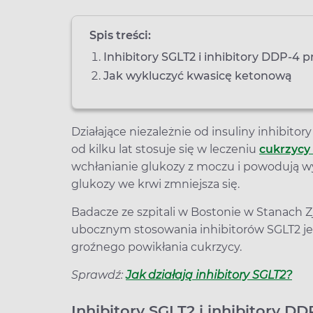
Spis treści:
Inhibitory SGLT2 i inhibitory DDP-4 
Jak wykluczyć kwasicę ketonową
Działające niezależnie od insuliny inhibit
od kilku lat stosuje się w leczeniu
cukrzycy 
wchłanianie glukozy z moczu i powodują wy
glukozy we krwi zmniejsza się.
Badacze ze szpitali w Bostonie w Stanach 
ubocznym stosowania inhibitorów SGLT2 je
groźnego powikłania cukrzycy.
Sprawdź:
Jak działają inhibitory SGLT2?
Inhibitory SGLT2 i inhibitory D