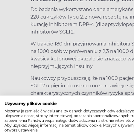
Do badania wykorzystano dane amerykańsk
220 cukrzyków typu 2. z nową receptą na in
kurację inhibitorem DPP-4 (dipeptydylop
inhibitorów SGLT2.
W trakcie 180 dni przyjmowania inhibitora
na 1000 osób w porównaniu z 2,3 na 1000 d
kwasicy ketonowej okazało się znacząco wy
nieprzyjmujących insuliny.
Naukowcy przypuszczają, że na 1000 pacjen
SGLT2 u pięciu do ośmiu może rozwinąć si
charakterystycznych czynników ryzyka sprz
Używamy plików cookie
Czytaj też: Już cztery epizody kwasicy ke
Możemy je zamieścić w celu analizy danych dotyczących odwiedzającyc
zgonu
ulepszenia naszej strony internetowej, pokazania spersonalizowanych tre
zapewnienia Państwu wspaniałego doświadczenia na stronie internetow
Aby uzyskać więcej informacji na temat plików cookie, których używam
Jak wykluczyć kwasicę ketono
otwórz ustawienia.