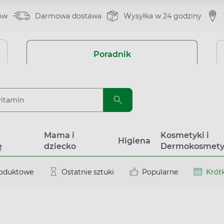
ów
Darmowa dostawa
Wysyłka w 24 godziny
Poradnik
a
Mama i
Kosmetyki i
Higiena
ę
dziecko
Dermokosmety
roduktowe
Ostatnie sztuki
Popularne
Krótk