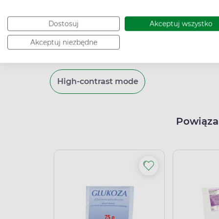
Badacze uspokajają jednak, że zagrożenie kw
wciąż leki bardzo dobrej klasy, przynosząc
Dostosuj
Akceptuj wszystko
stosujących je chorych równoległe badan
Akceptuj niezbędne
serca). Naukowcy zalecają więc lekarzom, b
ketonowej po rozpoczęciu kuracji SGLT2 i w 
High-contrast mode
Powiąza