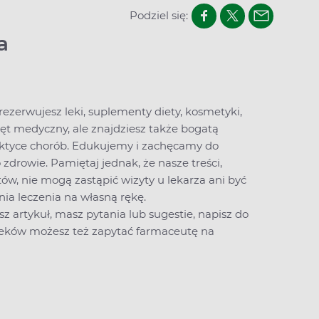
Podziel się:
a
arezerwujesz leki, suplementy diety, kosmetyki,
zęt medyczny, ale znajdziesz także bogatą
laktyce chorób. Edukujemy i zachęcamy do
drowie. Pamiętaj jednak, że nasze treści,
ów, nie mogą zastąpić wizyty u lekarza ani być
a leczenia na własną rękę.
sz artykuł, masz pytania lub sugestie,
napisz do
 leków możesz też zapytać farmaceutę na