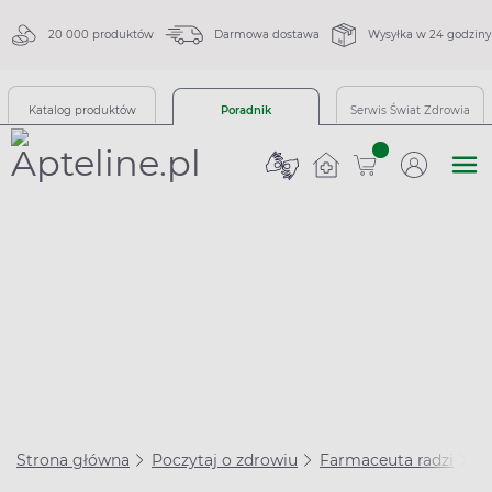
20 000 produktów
Darmowa dostawa
Wysyłka w 24 godziny
Katalog produktów
Poradnik
Serwis Świat Zdrowia
sztuk
Strona główna
Poczytaj o zdrowiu
Farmaceuta radzi
E-