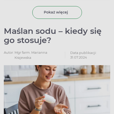
doprowadzić do całkowitej utraty kontroli nad ciałem, co
zagraża życiu.
Pokaż więcej
Maślan sodu – kiedy się
go stosuje?
Autor:
Mgr farm. Marianna
Data publikacji:
31.07.2024
Krajewska