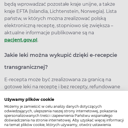
będą wprowadzać pozostałe kraje unijne, a także
kraje EFTA (Islandia, Lichtenstein, Norwegia). Lista
państw, w których można zrealizować polską
elektroniczną receptę, stopniowo się zwiększa –
aktualne informacje publikowane są na
pacjent.gov.pl
.
Jakie leki można wykupić dzięki e-recepcie
transgranicznej?
E-recepta może być zrealizowana za granicą na
gotowe leki na receptę i bez recepty, refundowane
oraz nierefundowane. Poza granicami kraju nie jest
Używamy plików cookie
możliwa realizacja e-recepty wystawionej na leki
Możemy je zamieścić w celu analizy danych dotyczących
psychotropowe, odurzające, leki recepturowe,
odwiedzających, ulepszenia naszej strony internetowej, pokazania
produkty lecznicze wydawane z przepisu lekarza do
spersonalizowanych treści i zapewnienia Państwu wspaniałego
doświadczenia na stronie internetowej. Aby uzyskać więcej informacji
zastrzeżonego stosowania, środki spożywcze
na temat plików cookie, których używamy, otwórz ustawienia.