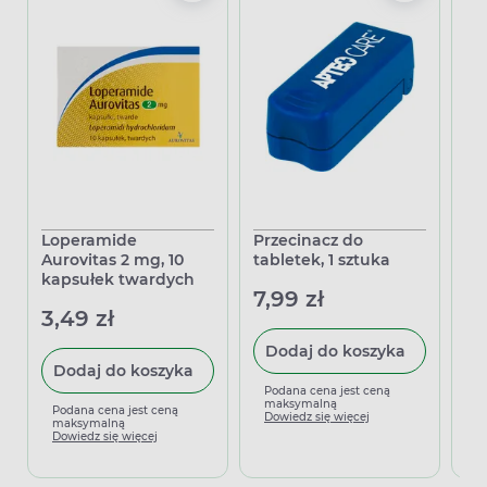
Loperamide
Przecinacz do
Tr
Aurovitas 2 mg, 10
tabletek, 1 sztuka
ta
kapsułek twardych
po
7,99 zł
3,49 zł
39
Dodaj do koszyka
Dodaj do koszyka
Podana cena jest ceną
maksymalną
Podana cena jest ceną
P
Dowiedz się więcej
maksymalną
m
Dowiedz się więcej
D