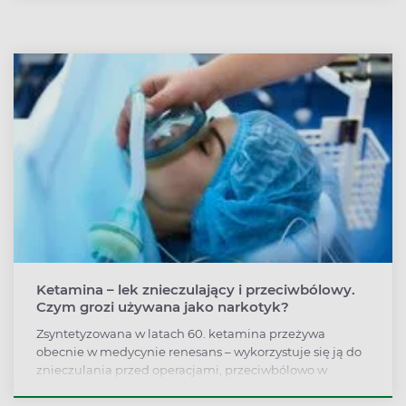
Ketamina – lek znieczulający i przeciwbólowy.
Czym grozi używana jako narkotyk?
Zsyntetyzowana w latach 60. ketamina przeżywa
obecnie w medycynie renesans – wykorzystuje się ją do
znieczulania przed operacjami, przeciwbólowo w
ciężkich urazach, trwają badania nad ketaminą w
terapii depresji. Przyjmowana jako narkotyk może