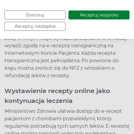
specjalnego przeznaczenia żywieniowego oraz
wyroby medyczne.
Dostosuj
Akceptuj wszystko
Jak zrealizować receptę online za granicą?
Akceptuj niezbędne
Żeby w innym kraju wykupić przepisane leki, należy
wyrazić zgodę na e-receptę transgraniczną na
Internetowym Koncie Pacjenta. Każda recepta
transgraniczna jest pełnopłatna. Po powrocie do
kraju można zwrócić się do NFZ z wnioskiem o
refundację leków z recepty.
Wystawienie recepty online jako
kontynuacja leczenia
Ministerstwo Zdrowia ułatwia dostęp do e-recept
pacjentom z chorobami przewlekłymi, którzy
regularnie potrzebują tych samych leków. E-receptę
online można zamówić wyłącznie na lekarstwa,