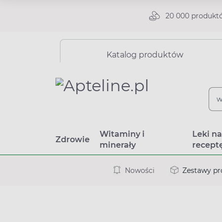
20 000 produkt
Katalog produktów
Witaminy i
Leki n
Zdrowie
minerały
recept
Nowości
Zestawy p