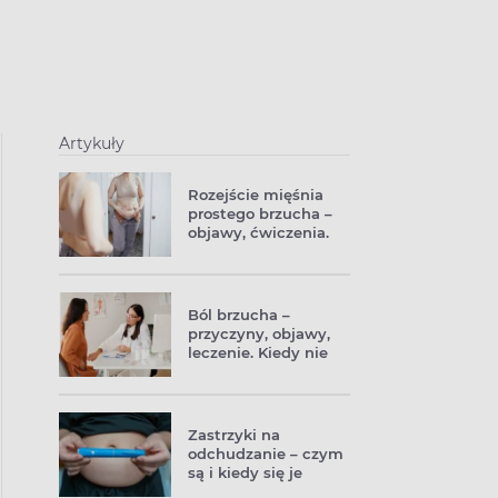
Artykuły
Rozejście mięśnia
prostego brzucha –
objawy, ćwiczenia.
Jak zniwelować
rozejście brzucha?
Ból brzucha –
przyczyny, objawy,
leczenie. Kiedy nie
wolno go
ignorować?
Zastrzyki na
odchudzanie – czym
są i kiedy się je
stosuje?