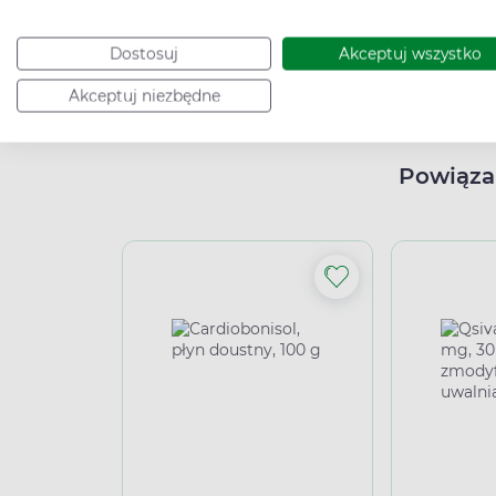
Czytaj więcej: Zdrowie to świetny nawyk
Dostosuj
Akceptuj wszystko
High-contrast mode
Akceptuj niezbędne
Powiąza