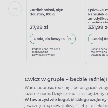
Cardiobonisol, płyn
Qsiva, 7,5
doustny, 100 g
kapsułek o
zmodyfik
uwalniani
27,99 zł
331,99 z
Dodaj do koszyka
Podana cena jest ceną
Podana cena 
maksymalną
maksymalną
Dowiedz się więcej
Dowiedz się w
Ćwicz w grupie – będzie raźniej!
Warto poprosić rodzinę albo przyjaciół, żeby
razem z nami. Dzięki temu czas spędzony n
W towarzystwie kogoś bliskiego czujemy s
jeszcze jedną niewątpliwą zaletę – dzięk