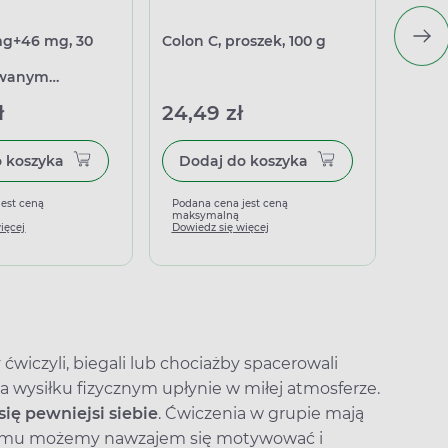
 mg+46 mg, 30
Colon C, proszek, 100 g
L-Kar
60 ka
owanym
u
ł
24,49 zł
71,9
Dodaj do koszyka
Dodaj do koszyka
jest ceną
Podana cena jest ceną
Podan
maksymalną
maks
ięcej
Dowiedz się więcej
Dowied
 ćwiczyli, biegali lub chociażby spacerowali
a wysiłku fizycznym upłynie w miłej atmosferze.
ię pewniejsi siebie
. Ćwiczenia w grupie mają
i temu możemy nawzajem się motywować i