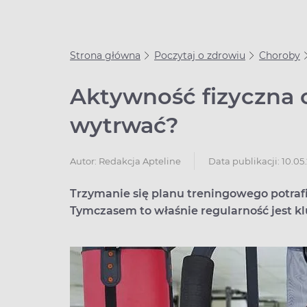
Strona główna
Poczytaj o zdrowiu
Choroby
Aktywność fizyczna o
wytrwać?
Data publikacji: 10.05
Autor:
Redakcja Apteline
Trzymanie się planu treningowego potra
Tymczasem to właśnie regularność jest k