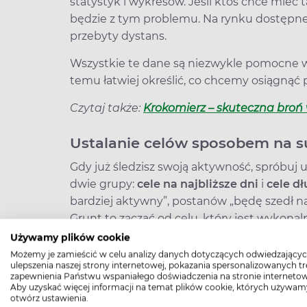
statystyk i wykresów. Jeśli ktoś chce mieć 
będzie z tym problemu. Na rynku dostępne s
przebyty dystans.
Wszystkie te dane są niezwykle pomocne w 
temu łatwiej określić, co chcemy osiągnąć 
Czytaj także:
Krokomierz – skuteczna broń 
Ustalanie celów sposobem na s
Gdy już śledzisz swoją aktywność, spróbuj u
dwie grupy:
cele na najbliższe dni
i
cele d
bardziej aktywny”, postanów „będę szedł na
Grunt to zacząć od celu, który jest wykona
wytwarzamy u siebie zwyczaj, rutynę, przy
Używamy plików cookie
regularnie się ruszamy.
Możemy je zamieścić w celu analizy danych dotyczących odwiedzającyc
ulepszenia naszej strony internetowej, pokazania spersonalizowanych tre
zapewnienia Państwu wspaniałego doświadczenia na stronie internetow
Cel krótkoterminowy to może być np. spac
Aby uzyskać więcej informacji na temat plików cookie, których używam
długoterminowy: 30 minut umiarkowanie i
otwórz ustawienia.