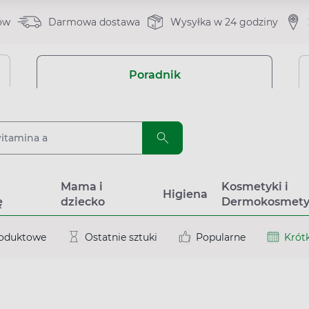
ów
Darmowa dostawa
Wysyłka w 24 godziny
Poradnik
a
Mama i
Kosmetyki i
Higiena
ę
dziecko
Dermokosmety
roduktowe
Ostatnie sztuki
Popularne
Krótk