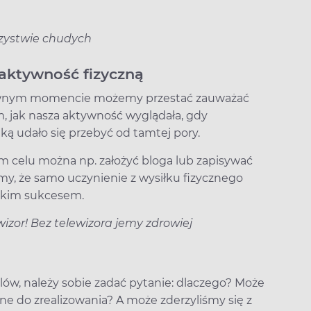
rzystwie chudych
 aktywność fizyczną
w pewnym momencie możemy przestać zauważać
m, jak nasza aktywność wyglądała, gdy
ką udało się przebyć od tamtej pory.
ym celu można np. założyć bloga lub zapisywać
my, że samo uczynienie z wysiłku fizycznego
ielkim sukcesem.
wizor! Bez telewizora jemy zdrowiej
elów, należy sobie zadać pytanie: dlaczego? Może
ne do zrealizowania? A może zderzyliśmy się z