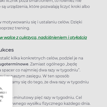
taki licznik poza smartfonem, to również nie
ą urządzenia, które pozwalają liczyć kroki albo
motywowaniu się i ustalaniu celów. Dzięki
poprzez trening.
w walce z cukrzycą, nadciśnieniem i otyłością
ukces
stalić kilka konkretnych celów, podziel je na
ługoterminowe
. Zamiast ogólnego „będę
 spacer co najmniej dwa razy w tygodniu”.
lny i w naszym zasięgu. W ten sposób
zwyczajamy się do tego, że dwa razy w tygodniu
h,
ści i
ej.
er 5
–
10-minutowy pięć razy w tygodniu. Cel
y,
ntensywnego wysiłku fizycznego każdego dnia.