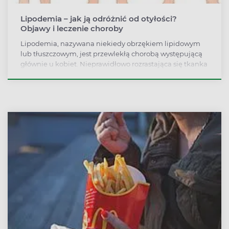
Lipodemia – jak ją odróżnić od otyłości?
Objawy i leczenie choroby
Lipodemia, nazywana niekiedy obrzękiem lipidowym
lub tłuszczowym, jest przewlekłą chorobą występującą
głównie u kobiet. Nieprawidłowo rozrastająca się tkanka
tłuszczowa zajmuje nogi, rzadziej ramiona. Czy
ćwiczenia lub dieta są skuteczne w leczeniu lipodemii?