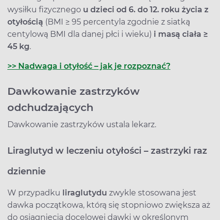
wysiłku fizycznego
u dzieci od 6. do 12. roku życia z
otyłością
(BMI ≥ 95 percentyla zgodnie z siatką
centylową BMI dla danej płci i wieku)
i masą ciała ≥
45 kg
.
>> Nadwaga i otyłość – jak je rozpoznać?
Dawkowanie zastrzyków
odchudzających
Dawkowanie zastrzyków ustala lekarz.
Liraglutyd w leczeniu otyłości – zastrzyki raz
dziennie
W przypadku
liraglutydu
zwykle stosowana jest
dawka początkowa, którą się stopniowo zwiększa aż
do osiągnięcia docelowej dawki w określonym