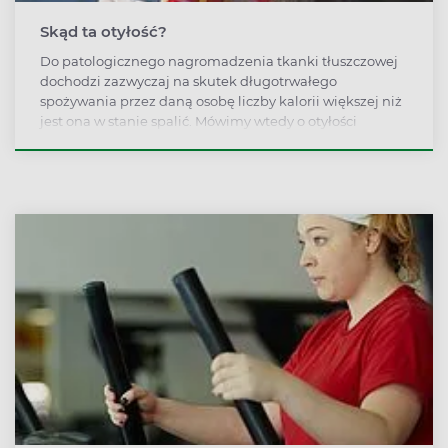
Skąd ta otyłość?
Do patologicznego nagromadzenia tkanki tłuszczowej
dochodzi zazwyczaj na skutek długotrwałego
spożywania przez daną osobę liczby kalorii większej niż
jest ona w stanie spalić. Mówimy wtedy o otyłości
pierwotnej, której podłoże – mimo że nazywa się ją
także prostą – jest dosyć złożone.