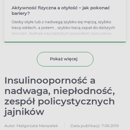
Aktywność fizyczna a otyłość – jak pokonać
bariery?
Osoby otyłe lub z nadwagą szybko się męczą, szybko
tracą oddech, a potem... szybko tracą zapał do dalszych
ćwiczeń. Jednak najczęstszym powodem zarzucenia
aktywności fizycznej jest prawdopodobnie wstyd.
Wykonywanie ćwiczeń przy innych to dla wielu otyłych
bariera nie do pokonania.
Pokaż więcej
Insulinooporność a
nadwaga, niepłodność,
zespół policystycznych
jajników
Autor:
Małgorzata Marszałek
Data publikacji: 7.06.2019