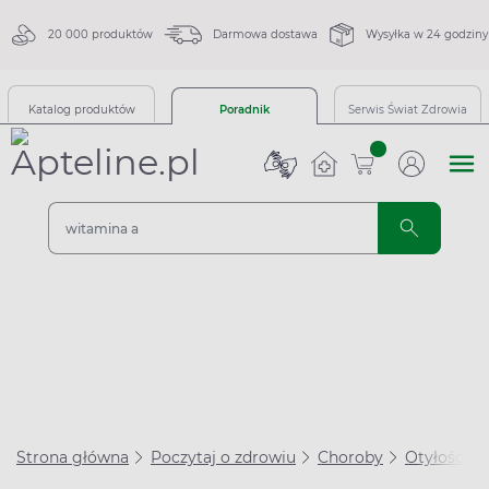
20 000 produktów
Darmowa dostawa
Wysyłka w 24 godziny
Katalog produktów
Poradnik
Serwis Świat Zdrowia
sztuk
Strona główna
Poczytaj o zdrowiu
Choroby
Otyłość