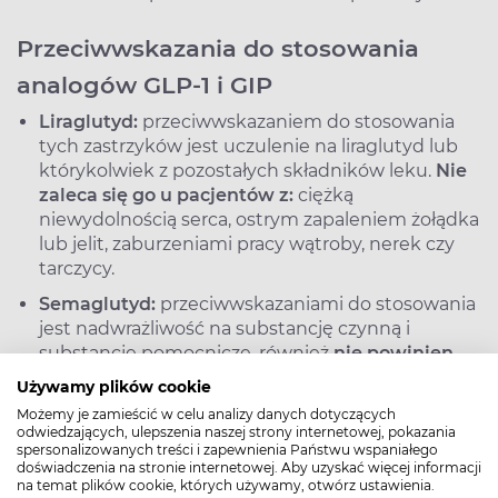
Przeciwwskazania do stosowania
analogów GLP-1 i GIP
Liraglutyd:
przeciwwskazaniem do stosowania
tych zastrzyków jest uczulenie na liraglutyd lub
którykolwiek z pozostałych składników leku.
Nie
zaleca się go u pacjentów z:
ciężką
niewydolnością serca, ostrym zapaleniem żołądka
lub jelit, zaburzeniami pracy wątroby, nerek czy
tarczycy.
Semaglutyd:
przeciwwskazaniami do stosowania
jest nadwrażliwość na substancję czynną i
substancje pomocnicze, również
nie powinien
być stosowany:
u chorych na cukrzycę typu 1,
Używamy plików cookie
pacjentów z zaburzeniami pracy wątroby, nerek
Możemy je zamieścić w celu analizy danych dotyczących
czy niewydolnością serca.
odwiedzających, ulepszenia naszej strony internetowej, pokazania
spersonalizowanych treści i zapewnienia Państwu wspaniałego
Tirzepatyd:
przeciwwskazania obejmują m.in.
doświadczenia na stronie internetowej. Aby uzyskać więcej informacji
nadwrażliwość na substancję czynną lub
na temat plików cookie, których używamy, otwórz ustawienia.