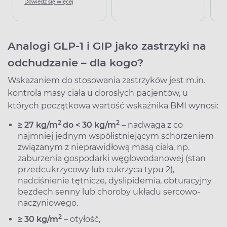
Dowiedz się więcej
D
Analogi GLP-1 i GIP jako zastrzyki na
odchudzanie
–
dla kogo?
Wskazaniem do stosowania zastrzyków jest m.in.
kontrola masy ciała u dorosłych pacjentów, u
których początkowa wartość wskaźnika BMI wynosi:
2
2
≥ 27 kg/m
do < 30 kg/m
– nadwaga z co
najmniej jednym współistniejącym schorzeniem
związanym z nieprawidłową masą ciała, np.
zaburzenia gospodarki węglowodanowej (stan
przedcukrzycowy lub cukrzyca typu 2),
nadciśnienie tętnicze, dyslipidemia, obturacyjny
bezdech senny lub choroby układu sercowo-
naczyniowego.
2
≥ 30 kg/m
– otyłość,