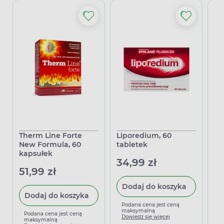
Therm Line Forte
Liporedium, 60
Qs
New Formula, 60
tabletek
30
kapsułek
zm
34,99 zł
uw
51,99 zł
33
Dodaj do koszyka
Dodaj do koszyka
Podana cena jest ceną
maksymalną
Podana cena jest ceną
P
Dowiedz się więcej
maksymalną
m