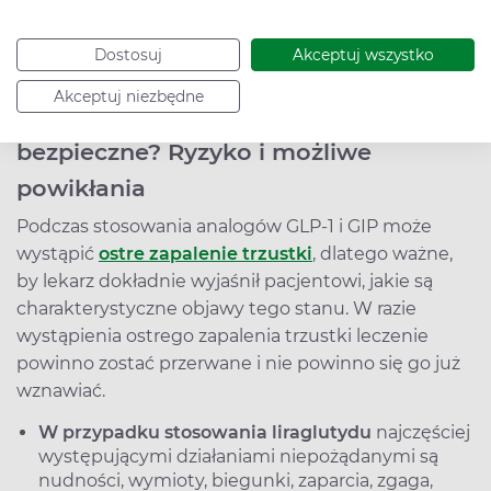
pozostałe składniki leku, a
ostrożność należy
zachować u pacjentów z:
zaburzeniami pracy
Dostosuj
Akceptuj wszystko
nerek, serca czy przewodu pokarmowego.
Akceptuj niezbędne
Czy zastrzyki na odchudzanie są
bezpieczne? Ryzyko i możliwe
powikłania
Podczas stosowania analogów GLP-1 i GIP może
wystąpić
ostre zapalenie trzustki
, dlatego ważne,
by lekarz dokładnie wyjaśnił pacjentowi, jakie są
charakterystyczne objawy tego stanu. W razie
wystąpienia ostrego zapalenia trzustki leczenie
powinno zostać przerwane i nie powinno się go już
wznawiać.
W przypadku stosowania liraglutydu
najczęściej
występującymi działaniami niepożądanymi są
nudności, wymioty, biegunki, zaparcia, zgaga,