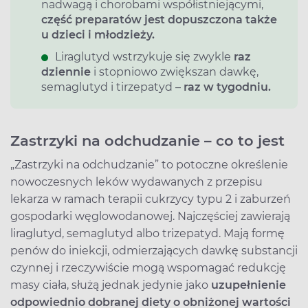
nadwagą i chorobami współistniejącymi,​
część preparatów jest dopuszczona także
u dzieci i młodzieży.​
Liraglutyd wstrzykuje się zwykle
raz
dziennie
i stopniowo zwiększan dawkę,
semaglutyd i tirzepatyd –
raz w tygodniu.​
Zastrzyki na odchudzanie
–
co to jest
„Zastrzyki na odchudzanie” to potoczne określenie
nowoczesnych leków wydawanych z przepisu
lekarza w ramach terapii cukrzycy typu 2 i zaburzeń
gospodarki węglowodanowej. Najczęściej zawierają
liraglutyd, semaglutyd albo trizepatyd. Mają formę
penów do iniekcji, odmierzających dawkę substancji
czynnej i rzeczywiście mogą wspomagać redukcję
masy ciała, służą jednak
jedynie
jako
uzupełnienie
odpowiednio dobranej diety o obniżonej wartości