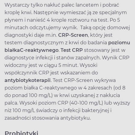
Wystarczy tylko nakłuć palec lancetem i pobrać
kroplę krwi. Następnie wymieszać ją ze specjalnym
płynem i nanieść 4 krople roztworu na test. Po 5
minutach odczytujemy wynik. Taką opcję domowej
diagnostyki daje m.in.
CRP-Screen
, który jest
testem diagnostycznym z krwi do badania
poziomu
białka
C-reaktywnego
.
Test CRP
stosowany jest w
diagnostyce infekcji i stanów zapalnych. Wynik CRP
widoczny jest w ciągu 5 minut. Wysoki
współczynnik CRP jest wskazaniem do
antybiotykoterapii
. Test CRP-Screen wykrywa
poziom białka C-reaktywnego w 4 zakresach (od 8
do ponad 100 mg/L) w krwi uzyskanej z nakłucia
palca. Wysoki poziom CRP (40-100 mg/L) lub wyższy
niż 100 mg/L świadczy o infekcji bakteryjnej i
zasadności stosowania antybiotyku.
Probiotyki