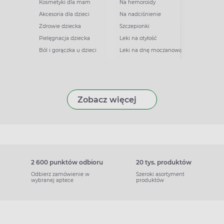
Kosmetyki dla mam
Na hemoroidy
Akcesoria dla dzieci
Na nadciśnienie
Zdrowie dziecka
Szczepionki
Pielęgnacja dziecka
Leki na otyłość
Ból i gorączka u dzieci
Leki na dnę moczanową
Zobacz więcej
2 600 punktów odbioru
20 tys. produktów
Odbierz zamówienie w
Szeroki asortyment
wybranej aptece
produktów