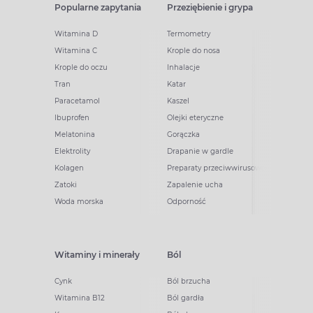
Popularne zapytania
Przeziębienie i grypa
Witamina D
Termometry
Witamina C
Krople do nosa
Krople do oczu
Inhalacje
Tran
Katar
Paracetamol
Kaszel
Ibuprofen
Olejki eteryczne
Melatonina
Gorączka
Elektrolity
Drapanie w gardle
Kolagen
Preparaty przeciwwirusowe
Zatoki
Zapalenie ucha
Woda morska
Odporność
Witaminy i minerały
Ból
Cynk
Ból brzucha
Witamina B12
Ból gardła