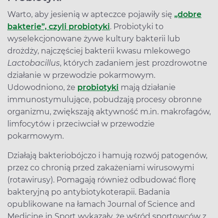
Warto, aby jesienią w apteczce pojawiły się
„dobre
bakterie”, czyli probiotyki
. Probiotyki to
wyselekcjonowane żywe kultury bakterii lub
drożdży, najczęściej bakterii kwasu mlekowego
Lactobacillus
, których zadaniem jest prozdrowotne
działanie w przewodzie pokarmowym.
Udowodniono, że
probiotyki
mają działanie
immunostymulujące, pobudzają procesy obronne
organizmu, zwiększają aktywność m.in. makrofagów,
limfocytów i przeciwciał w przewodzie
pokarmowym.
Działają bakteriobójczo i hamują rozwój patogenów,
przez co chronią przed zakażeniami wirusowymi
(rotawirusy). Pomagają również odbudować florę
bakteryjną po antybiotykoterapii. Badania
opublikowane na łamach Journal of Science and
Medicine in Sport wykazały, że wśród sportowców z