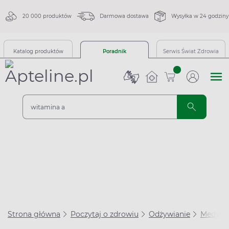
20 000 produktów
Darmowa dostawa
Wysyłka w 24 godziny
Katalog produktów
Poradnik
Serwis Świat Zdrowia
sztuk
Strona główna
Poczytaj o zdrowiu
Odżywianie
Medycyn