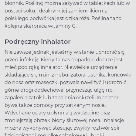
błonnik. Roślinę można zażywać w tabletkach lub w
postaci soku. Idealnym jej zamiennikiem z
polskiego podwórka jest dzika róża. Roślina ta to
kolejna skarbnica witaminy C.
Podręczny inhalator
Nie zawsze jednak jesteśmy w stanie uchronić się
przed infekcją. Kiedy ta nas dopadnie dobrze jest
mieć pod ręką inhalator. Niewielkie urządzenie
składające się m.in. z nebulizatora, ustnika, końcówki
do nosa oraz maseczki pozwala nawilżyć i udrożnić
górne drogi oddechowe, przynosząc ulgę np.
zapalenia zatok lub zapalenia oskrzeli. Inhalator
bywa także pomocy przy zatkanym nosie.
Wdychane opary upłynniają wydzielinę oraz
zmniejszają obrzęk błony śluzowej nosa. Inhalacje
można wykonywać stosując zwykły roztwór soli
fizjologicznej, mgiełkę solankową lub leki