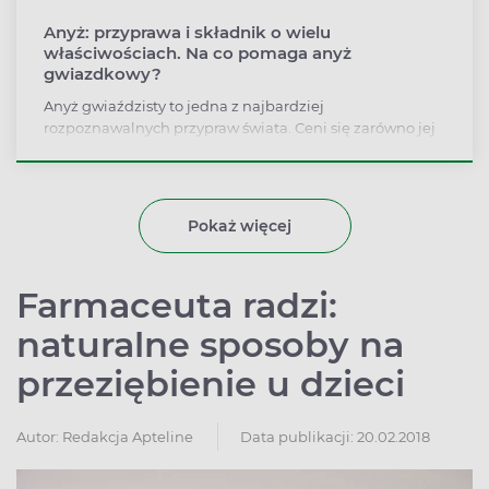
Anyż: przyprawa i składnik o wielu
właściwościach. Na co pomaga anyż
gwiazdkowy?
Anyż gwiaździsty to jedna z najbardziej
rozpoznawalnych przypraw świata. Ceni się zarówno jej
aromat, jak i właściwości wspierające zdrowie. Często
mylony jest jednak z biedrzeńcem anyżem, choć
znacznie się od niego różni. Jak wygląda anyż
gwiazdkowy? Czym są jego „gwiazdki”? Jakie ma
Pokaż więcej
właściwości i do czego może służyć?
Farmaceuta radzi:
naturalne sposoby na
przeziębienie u dzieci
Autor:
Redakcja Apteline
Data publikacji: 20.02.2018