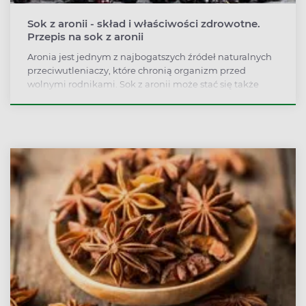
Sok z aronii - skład i właściwości zdrowotne.
Przepis na sok z aronii
Aronia jest jednym z najbogatszych źródeł naturalnych
przeciwutleniaczy, które chronią organizm przed
wolnymi rodnikami. Sok z aronii może stać się także
naszym sprzymierzeńcem w walce z chorobami układu
krążenia, nadciśnieniem, a nawet nowotworami.