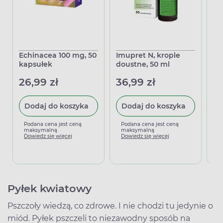
Echinacea 100 mg, 50
Imupret N, krople
Pr
kapsułek
doustne, 50 ml
Od
ka
26,99 zł
36,99 zł
5
Dodaj do koszyka
Dodaj do koszyka
Podana cena jest ceną
Podana cena jest ceną
maksymalną
maksymalną
P
Dowiedz się więcej
Dowiedz się więcej
m
D
Pyłek kwiatowy
Pszczoły wiedzą, co zdrowe. I nie chodzi tu jedynie o
miód. Pyłek pszczeli to niezawodny sposób na