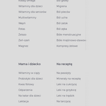
Kwasy omega
Ból głowy
Witaminy dla dzieci
Migrena
Witaminy dla seniorów
Ból pleców
Multiwitaminy
Ból ucha
Wapń
Ból zatok
Potas
Ból zęba
Żelazo
Bóle menstruacyjne
Żeń-szeń
Bóle mięśniowo-stawowe
Magnez
Kompresy żelowe
Mama i dziecko
Na receptę
Witaminy w ciąży
Na pasożyty
Probiotyki dla dzieci
Minerały na receptę
Kwas foliowy
Leki na cukrzycę
Odparzenia
Leki na grzybicę
Na katar dla dzieci
Leki na trądzik
Laktacja
Na tarczycę