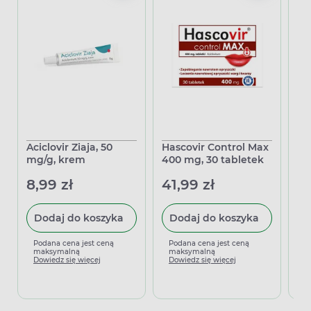
Aciclovir Ziaja, 50
Hascovir Control Max
He
mg/g, krem
400 mg, 30 tabletek
40
8,99 zł
41,99 zł
4
Dodaj do koszyka
Dodaj do koszyka
Podana cena jest ceną
Podana cena jest ceną
P
maksymalną
maksymalną
m
Dowiedz się więcej
Dowiedz się więcej
D