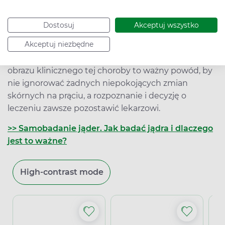
Jedną z przyczyn raka prącia jest infekcja
Dostosuj
Akceptuj wszystko
onkogennymi typami wirusa HPV, przed którymi
Akceptuj niezbędne
mężczyzna może się zaszczepić (najlepiej przed
rozpoczęciem współżycia). Duże zróżnicowanie
obrazu klinicznego tej choroby to ważny powód, by
nie ignorować żadnych niepokojących zmian
skórnych na prąciu, a rozpoznanie i decyzję o
leczeniu zawsze pozostawić lekarzowi.
>> Samobadanie jąder. Jak badać jądra i dlaczego
jest to ważne?
High-contrast mode