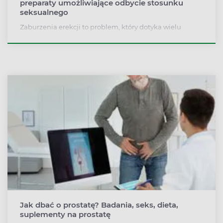
preparaty umożliwiające odbycie stosunku
seksualnego
Zaburzenia erekcji to problem, który dotyka wielu
mężczyzn w różnym wieku. Dowiedz się więcej o
przyczynach zaburzeń erekcji, a także jak sobie z nimi
radzić, gdy wystąpią.
Jak dbać o prostatę? Badania, seks, dieta,
suplementy na prostatę