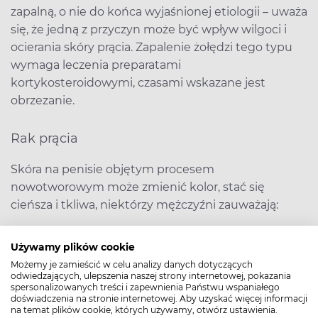
zapalną, o nie do końca wyjaśnionej etiologii – uważa
się, że jedną z przyczyn może być wpływ wilgoci i
ocierania skóry prącia. Zapalenie żołędzi tego typu
wymaga leczenia preparatami
kortykosteroidowymi, czasami wskazane jest
obrzezanie.
Rak prącia
Skóra na penisie objętym procesem
nowotworowym może zmienić kolor, stać się
cieńsza i tkliwa, niektórzy mężczyźni zauważają:
uwypuklenie tkanek,
Używamy plików cookie
owrzodzenie lub guzek na prąciu,
Możemy je zamieścić w celu analizy danych dotyczących
aksamitną wysypkę,
odwiedzających, ulepszenia naszej strony internetowej, pokazania
spersonalizowanych treści i zapewnienia Państwu wspaniałego
małe krostki lub brązową narośl (najczęściej na
doświadczenia na stronie internetowej. Aby uzyskać więcej informacji
na temat plików cookie, których używamy, otwórz ustawienia.
żołędzi i napletku).