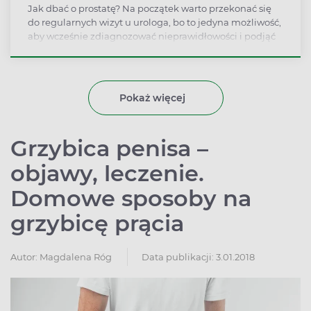
Jak dbać o prostatę? Na początek warto przekonać się
do regularnych wizyt u urologa, bo to jedyna możliwość,
aby wcześnie zdiagnozować nieprawidłowości i podjąć
leczenie. Poza zaniedbaniem prostacie szkodzi to
wszystko, co określamy niezdrowym stylem życia:
palenie tytoniu, alkohol, nadmiar tłuszczów
zwierzęcych, nadwaga i otyłość, brak aktywności
Pokaż więcej
fizycznej, ale także... wstrzemięźliwość seksualna.
Podpowiadamy, od czego zacząć dbanie o prostatę.
Grzybica penisa –
objawy, leczenie.
Domowe sposoby na
grzybicę prącia
Autor:
Magdalena Róg
Data publikacji: 3.01.2018