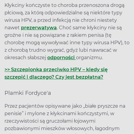
Kłykciny kończyste to choroba przenoszona drogą
płciową, za którą odpowiedzialne są niektóre typy
wirusa HPV, a przed infekcją nie chroni niestety
nawet
prezerwatywa
. Choć same kłykciny nie są
groźne i nie są powiązane z rakiem penisa (tę
chorobę mogą wywoływać inne typy wirusa HPV), to
z chorobą trudno wygrać, gdyż lubi nawracać w
okresach słabszej
odporności
organizmu.
>> Szczepionka przeciwko HPV – kiedy się
szczepić i dlaczego? Czy jest bezpłatna?
Plamki Fordyce'a
Przez pacjentów opisywane jako „białe pryszcze na
penisie” i mylone z kłykcinami kończystymi, w
rzeczywistości są gruczołami łojowymi
pozbawionymi mieszków włosowych, łagodnym