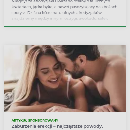
Niegdyś za afrodyzjaki uważano rośliny o fallicznych
kształtach, jądra byka, a nawet pasożytujący na zbożach
sporysz. Dziś na liście naturalnych afrodyzjaków
znajdziemy między innymi ostrygi, awokado, seler,
korzeń pietruszki i sporo przypraw.
ARTYKUŁ SPONSOROWANY
Zaburzenia erekcji – najczęstsze powody,