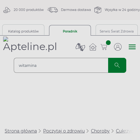
20 000 produktów
Darmowa dostawa
Wysyłka w 24 godziny
Katalog produktów
Poradnik
Serwis Świat Zdrowia
sztuk
Strona główna
Poczytaj o zdrowiu
Choroby
Cukrzyca