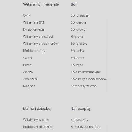
Witaminy i minerały
Ból
Cynk
Ból brzucha
Witamina B12
Ból gardła
Kwasy omega
Ból głowy
Witaminy dla dzieci
Migrena
Witaminy dla seniorów
Ból pleców
Multiwitaminy
Ból ucha
Wapń
Ból zatok
Potas
Ból zęba
Żelazo
Bóle menstruacyjne
Żeń-szeń
Bóle mięśniowo-stawowe
Magnez
Kompresy żelowe
Mama i dziecko
Na receptę
Witaminy w ciąży
Na pasożyty
Probiotyki dla dzieci
Minerały na receptę