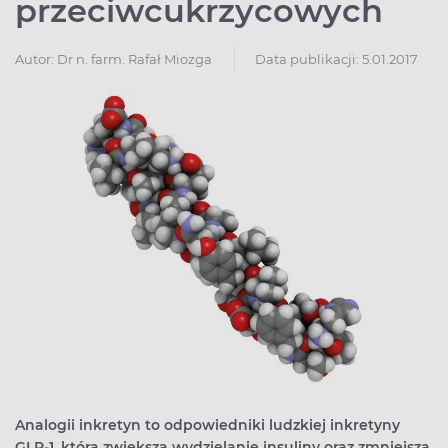
przeciwcukrzycowych
Autor:
Dr n. farm. Rafał Miozga
Data publikacji: 5.01.2017
Analogii inkretyn to odpowiedniki ludzkiej inkretyny
GLP-1, która zwiększa wydzielanie insuliny oraz zmniejsza