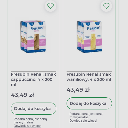
Fresubin Renal, smak
Fresubin Renal smak
Lu
cappuccino, 4 x 200
waniliowy, 4 x 200 ml
ka
ml
43,49 zł
19
43,49 zł
Dodaj do koszyka
Dodaj do koszyka
Podana cena jest ceną
P
maksymalną
m
Podana cena jest ceną
Dowiedz się więcej
D
maksymalną
Dowiedz się więcej