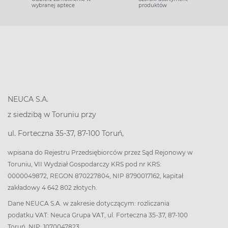
wybranej aptece
produktów
NEUCA S.A.
z siedzibą w Toruniu przy
ul. Forteczna 35-37, 87-100 Toruń,
wpisana do Rejestru Przedsiębiorców przez Sąd Rejonowy w
Toruniu, VII Wydział Gospodarczy KRS pod nr KRS:
0000049872, REGON 870227804, NIP 8790017162, kapitał
zakładowy 4 642 802 złotych.
Dane NEUCA S.A. w zakresie dotyczącym: rozliczania
podatku VAT: Neuca Grupa VAT, ul. Forteczna 35-37, 87-100
Toruń, NIP: 1070047823