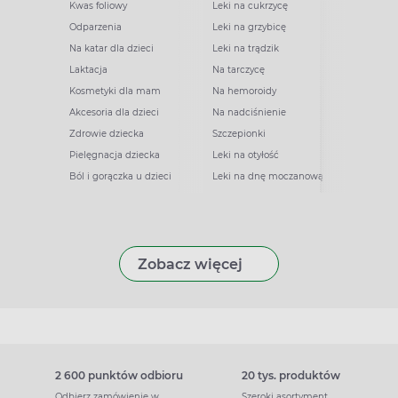
Kwas foliowy
Leki na cukrzycę
Odparzenia
Leki na grzybicę
Na katar dla dzieci
Leki na trądzik
Laktacja
Na tarczycę
Kosmetyki dla mam
Na hemoroidy
Akcesoria dla dzieci
Na nadciśnienie
Zdrowie dziecka
Szczepionki
Pielęgnacja dziecka
Leki na otyłość
Ból i gorączka u dzieci
Leki na dnę moczanową
Zobacz więcej
2 600 punktów odbioru
20 tys. produktów
Odbierz zamówienie w
Szeroki asortyment