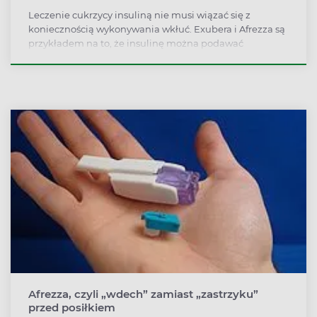
Leczenie cukrzycy insuliną nie musi wiązać się z
koniecznością wykonywania wkłuć. Exubera i Afrezza są
przykładem na to, że insulinę można podawać
wziewnie.
Afrezza, czyli „wdech” zamiast „zastrzyku”
przed posiłkiem