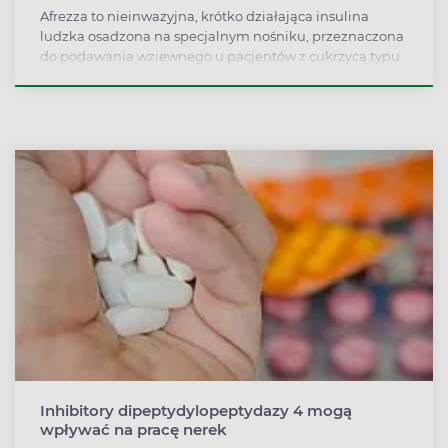
Afrezza to nieinwazyjna, krótko działająca insulina
ludzka osadzona na specjalnym nośniku, przeznaczona
do podawania wziewnego u pacjentów z cukrzycą typu
1. i 2.
Inhibitory dipeptydylopeptydazy 4 mogą
wpływać na pracę nerek