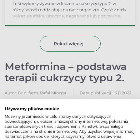
Leki wykorzystywane w leczeniu cukrzycy typu 2. w
różny sposób oddziałują na nasz organizm. Część z nich
wykazuje efekty uboczne, negatywne lub pozytywne,
które wpływają na pracę m.in. nerek czy układu
krążenia. Poznanie tych efektów pozwala prawidłowo
dobierać leczenie do indywidualnych potrzeb
pacjentów.
Pokaż więcej
Metformina – podstawa
terapii cukrzycy typu 2.
Autor:
Dr n. farm. Rafał Miozga
Data publikacji: 13.11.2022
Używamy plików cookie
Możemy je zamieścić w celu analizy danych dotyczących
odwiedzających, ulepszenia naszej strony internetowej, pokazania
spersonalizowanych treści i zapewnienia Państwu wspaniałego
doświadczenia na stronie internetowej. Aby uzyskać więcej informacji
na temat plików cookie, których używamy, otwórz ustawienia.