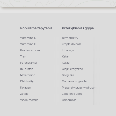
Popularne zapytania
Przeziębienie i grypa
Witamina D
Termometry
Witamina C
Krople do nosa
Krople do oczu
Inhalacje
Tran
Katar
Paracetamol
Kaszel
Ibuprofen
Olejki eteryczne
Melatonina
Gorączka
Elektrolity
Drapanie w gardle
Kolagen
Preparaty przeciwwirusowe
Zatoki
Zapalenie ucha
Woda morska
Odporność