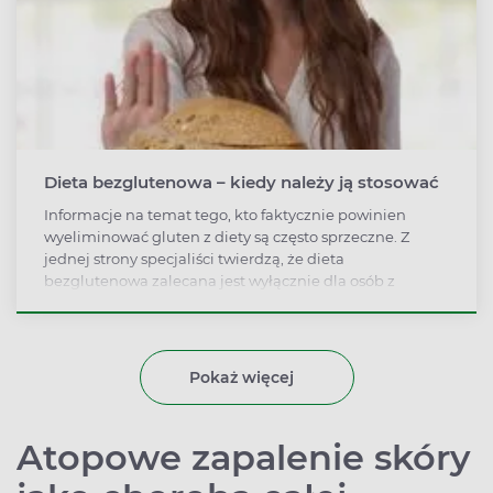
Dieta bezglutenowa – kiedy należy ją stosować
Informacje na temat tego, kto faktycznie powinien
wyeliminować gluten z diety są często sprzeczne. Z
jednej strony specjaliści twierdzą, że dieta
bezglutenowa zalecana jest wyłącznie dla osób z
celiakią i alergią na pszenicę. Z drugiej strony niektórzy
eksperci i dietetycy zachęcają, żeby na dietę
bezglutenową przeszedł każdy, kto chce lepiej się czuć i
zachować zdrowie. Warto uporządkować te informacje.
Pokaż więcej
Atopowe zapalenie skóry