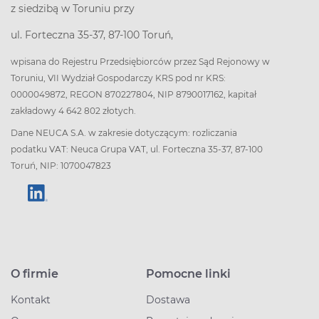
z siedzibą w Toruniu przy
ul. Forteczna 35-37, 87-100 Toruń,
wpisana do Rejestru Przedsiębiorców przez Sąd Rejonowy w
Toruniu, VII Wydział Gospodarczy KRS pod nr KRS:
0000049872, REGON 870227804, NIP 8790017162, kapitał
zakładowy 4 642 802 złotych.
Dane NEUCA S.A. w zakresie dotyczącym: rozliczania
podatku VAT: Neuca Grupa VAT, ul. Forteczna 35-37, 87-100
Toruń, NIP: 1070047823
O firmie
Pomocne linki
Kontakt
Dostawa