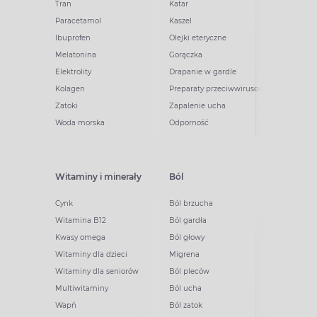
Tran
Katar
Paracetamol
Kaszel
Ibuprofen
Olejki eteryczne
Melatonina
Gorączka
Elektrolity
Drapanie w gardle
Kolagen
Preparaty przeciwwirusowe
Zatoki
Zapalenie ucha
Woda morska
Odporność
Witaminy i minerały
Ból
Cynk
Ból brzucha
Witamina B12
Ból gardła
Kwasy omega
Ból głowy
Witaminy dla dzieci
Migrena
Witaminy dla seniorów
Ból pleców
Multiwitaminy
Ból ucha
Wapń
Ból zatok