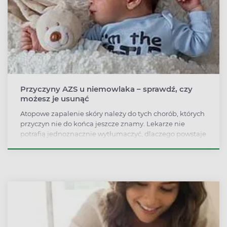
Przyczyny AZS u niemowlaka – sprawdź, czy
możesz je usunąć
Atopowe zapalenie skóry należy do tych chorób, których
przyczyn nie do końca jeszcze znamy. Lekarze nie
potrafią jednoznacznie wytłumaczyć, dlaczego powstaje
AZS i który z bodźców jest decydujący. U każdego
małego pacjenta inny czynnik będzie miał istotne
znaczenie i dlatego tak ważne jest poznanie przyczyn
oraz wykluczenie ich w miarę możliwości ze środowiska
chorego dziecka.