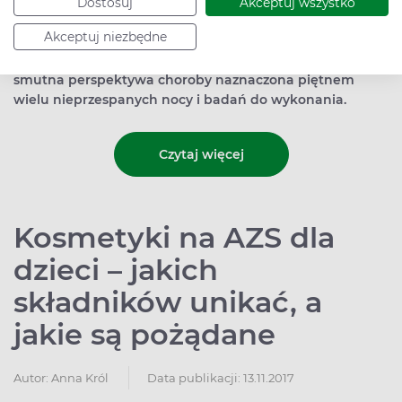
jakiś sposób zaleczyć (leki przeciwhistaminowe, maści
Dostosuj
Akceptuj wszystko
sterydowe, emolienty), ale będzie nam towarzyszyć do
Akceptuj niezbędne
końca życia z mniejszym lub większym nasileniem. Nic
więc dziwnego, że rodziców dzieci z AZS przeraża
smutna perspektywa choroby naznaczona piętnem
wielu nieprzespanych nocy i badań do wykonania.
Czytaj więcej
Kosmetyki na AZS dla
dzieci – jakich
składników unikać, a
jakie są pożądane
Autor:
Anna Król
Data publikacji: 13.11.2017