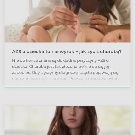
AZS u dziecka to nie wyrok – jak żyć z chorobą?
Nie do końca znane są dokładne przyczyny AZS u
dziecka. Choroba jest tak złożona, że nie da się jej
zapobiec. Gdy słyszymy diagnozę, często pojawiają się
najróżniejsze myśli i emocje. Powstaje mnóstwo pytań,
pojawia się też strach. To normalne! Też tak miałam.
Mamy przecież prawo do trudnych emocji w obliczu
choroby swojego dziecka.