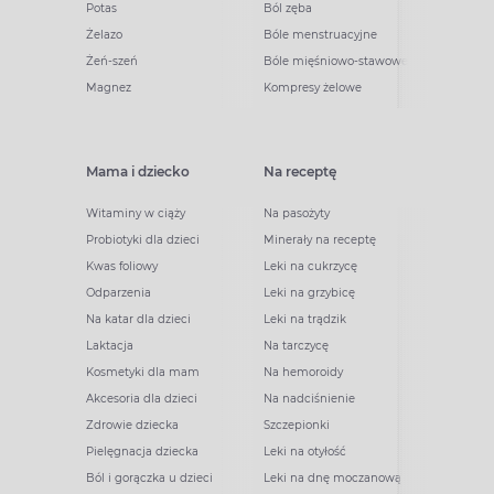
Potas
Ból zęba
Żelazo
Bóle menstruacyjne
Żeń-szeń
Bóle mięśniowo-stawowe
Magnez
Kompresy żelowe
Mama i dziecko
Na receptę
Witaminy w ciąży
Na pasożyty
Probiotyki dla dzieci
Minerały na receptę
Kwas foliowy
Leki na cukrzycę
Odparzenia
Leki na grzybicę
Na katar dla dzieci
Leki na trądzik
Laktacja
Na tarczycę
Kosmetyki dla mam
Na hemoroidy
Akcesoria dla dzieci
Na nadciśnienie
Zdrowie dziecka
Szczepionki
Pielęgnacja dziecka
Leki na otyłość
Ból i gorączka u dzieci
Leki na dnę moczanową