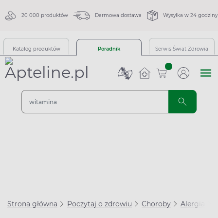
20 000 produktów
Darmowa dostawa
Wysyłka w 24 godziny
Katalog produktów
Poradnik
Serwis Świat Zdrowia
sztuk
Strona główna
Poczytaj o zdrowiu
Choroby
Alergia