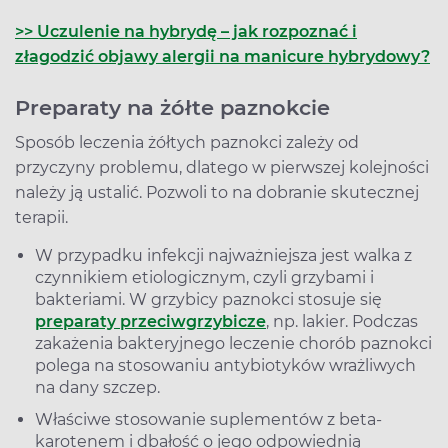
>> Uczulenie na hybrydę – jak rozpoznać i
złagodzić objawy alergii na manicure hybrydowy?
Preparaty na żółte paznokcie
Sposób leczenia żółtych paznokci zależy od
przyczyny problemu, dlatego w pierwszej kolejności
należy ją ustalić. Pozwoli to na dobranie skutecznej
terapii.
W przypadku infekcji najważniejsza jest walka z
czynnikiem etiologicznym, czyli grzybami i
bakteriami. W grzybicy paznokci stosuje się
preparaty przeciwgrzybicze
, np. lakier. Podczas
zakażenia bakteryjnego leczenie chorób paznokci
polega na stosowaniu antybiotyków wrażliwych
na dany szczep.
Właściwe stosowanie suplementów z beta-
karotenem i dbałość o jego odpowiednią