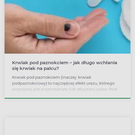
Krwiak pod paznokciem – jak długo wchłania
się krwiak na palcu?
Krwiak pod paznokciem (inaczej: krwiak
podpaznokciowy) to najczęściej efekt urazu, którego
przyczyną jest przytrzaśnięty lub stłuczony palec. Pod
płytką w wyniku uszkodzenia naczyń krwionośnych
dochodzi do wylewu krwi. Siniak pod paznokciem,
krwiak po lekkim uderzeniu czy zbity paznokieć to
zazwyczaj niegroźne dolegliwości, ale w niektórych
przypadkach wymagają konsultacji lekarskiej (może
dojść do oddzielenia paznokcia od łożyska – tzw.
schodzący paznokieć). Jak długo wchłania się krwiak?