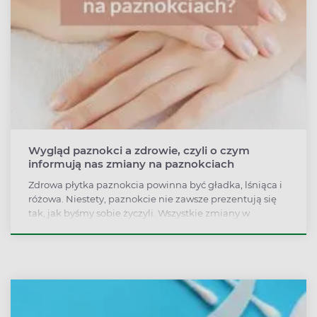
Wygląd paznokci a zdrowie, czyli o czym
informują nas zmiany na paznokciach
Zdrowa płytka paznokcia powinna być gładka, lśniąca i
różowa. Niestety, paznokcie nie zawsze prezentują się
tak, jak byśmy sobie życzyli. Wszystkie zmiany w
wyglądzie płytek powinny wzbudzić naszą czujność i to
nie tylko ze względów estetycznych. Przebarwienia,
łamliwość, zmiany w kształcie i fakturze mogą być
sygnałem, że w organizmie dzieje się coś niedobrego.