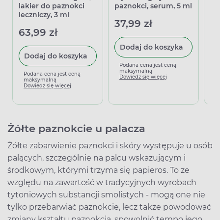
lakier do paznokci
paznokci, serum, 5 ml
Pr
leczniczy, 3 ml
la
37,99 zł
ml
63,99 zł
89
Dodaj do koszyka
Dodaj do koszyka
Podana cena jest ceną
maksymalną
Podana cena jest ceną
P
Dowiedz się więcej
maksymalną
m
Dowiedz się więcej
D
Żółte paznokcie u palacza
Żółte zabarwienie paznokci i skóry występuje u osób
palących, szczególnie na palcu wskazującym i
środkowym, którymi trzyma się papieros. To ze
względu na zawartość w tradycyjnych wyrobach
tytoniowych substancji smolistych - mogą one nie
tylko przebarwiać paznokcie, lecz także powodować
zmiany kształtu paznokcia, spowolnić tempo jego