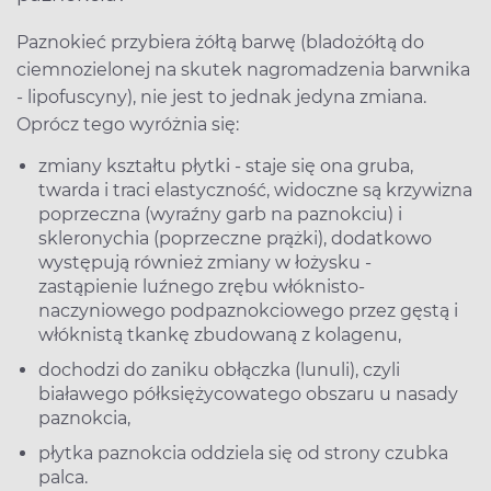
Paznokieć przybiera żółtą barwę (bladożółtą do
ciemnozielonej na skutek nagromadzenia barwnika
- lipofuscyny), nie jest to jednak jedyna zmiana.
Oprócz tego wyróżnia się:
zmiany kształtu płytki - staje się ona gruba,
twarda i traci elastyczność, widoczne są krzywizna
poprzeczna (wyraźny garb na paznokciu) i
skleronychia (poprzeczne prążki), dodatkowo
występują również zmiany w łożysku -
zastąpienie luźnego zrębu włóknisto-
naczyniowego podpaznokciowego przez gęstą i
włóknistą tkankę zbudowaną z kolagenu,
dochodzi do zaniku obłączka (lunuli), czyli
białawego półksiężycowatego obszaru u nasady
paznokcia,
płytka paznokcia oddziela się od strony czubka
palca.