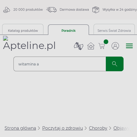
20 000 produktów
Darmowa dostawa
Wysyłka w 24 godziny
Katalog produktów
Poradnik
Serwis Świat Zdrowia
sztuk
Strona główna
Poczytaj o zdrowiu
Choroby
Objawy ch