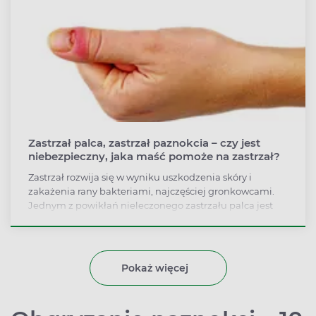
Co robić, gdy schodzi paznokieć?
Zastrzał palca, zastrzał paznokcia – czy jest
niebezpieczny, jaka maść pomoże na zastrzał?
Zastrzał rozwija się w wyniku uszkodzenia skóry i
zakażenia rany bakteriami, najczęściej gronkowcami.
Jednym z powikłań nieleczonego zastrzału palca jest
ropowica, czyli zakażenie tkanki łącznej, które może
przenosić się na narządy wewnętrzne. By
zminimalizować ryzyko zastrzału, pamiętajmy, by nie
lekceważyć skaleczeń i prawidłowo je pielęgnować.
Pokaż więcej