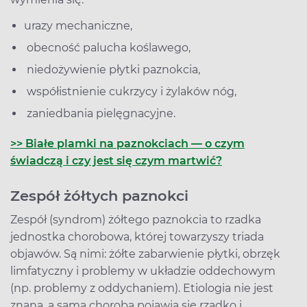
urazy mechaniczne,
obecność palucha koślawego,
niedożywienie płytki paznokcia,
współistnienie cukrzycy i żylaków nóg,
zaniedbania pielęgnacyjne.
>> Białe plamki na paznokciach — o czym
świadczą i czy jest się czym martwić?
Zespół żółtych paznokci
Zespół (syndrom) żółtego paznokcia to rzadka
jednostka chorobowa, której towarzyszy triada
objawów. Są nimi: żółte zabarwienie płytki, obrzęk
limfatyczny i problemy w układzie oddechowym
(np. problemy z oddychaniem). Etiologia nie jest
znana, a sama choroba pojawia się rzadko i