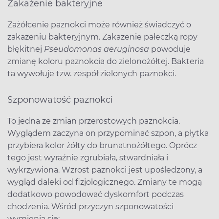
Zakażenie bakteryjne
Zażółcenie paznokci może również świadczyć o
zakażeniu bakteryjnym. Zakażenie pałeczką ropy
błękitnej
Pseudomonas aeruginosa
powoduje
zmianę koloru paznokcia do zielonożółtej. Bakteria
ta wywołuje tzw. zespół zielonych paznokci.
Szponowatość paznokci
To jedna ze zmian przerostowych paznokcia.
Wyglądem zaczyna on przypominać szpon, a płytka
przybiera kolor żółty do brunatnożółtego. Oprócz
tego jest wyraźnie zgrubiała, stwardniała i
wykrzywiona. Wzrost paznokci jest upośledzony, a
wygląd daleki od fizjologicznego. Zmiany te mogą
dodatkowo powodować dyskomfort podczas
chodzenia. Wśród przyczyn szponowatości
wymienia się: