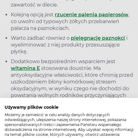
zawartość w diecie.
Kolejną opcją jest
rzucenie palenia papierosów
,
co uwolni od typowych żółtych przebarwień
palacza na paznokciach.
Warto zadbać również o
pielęgnację paznokci
i
wyeliminować z niej produkty przesuszające
płytkę.
Dodatkowo bezpośrednim wsparciem jest
witamina E
stosowana doustnie. Ma
antyoksydacyjne właściwości, które chronią przed
uszkodzeniem błony komórkowej stresem
oksydacyjnym, w wyniku czego nie dochodzi do
powstania wolnych rodników przyczyniających
się do powstania żółtego pigmentu tj. lipofuscyny
Używamy plików cookie
powstającej w wyniku utleniania prekursorów
Możemy je zamieścić w celu analizy danych dotyczących
lipidów. Podobne znaczenie mają inne
odwiedzających, ulepszenia naszej strony internetowej, pokazania
antyoksydanty jak cynk, selen czy kwasy omega-
spersonalizowanych treści i zapewnienia Państwu wspaniałego
3. stosowane doustnie.
doświadczenia na stronie internetowej. Aby uzyskać więcej informacji
na temat plików cookie, których używamy, otwórz ustawienia.