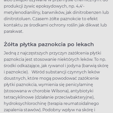
produkcji żywic epoksydowych, np. 4,4′-
metylenodianiliny, barwników, jak dinitrobenzen lub
dinitrotoluen. Czasem żółte paznokcie to efekt
kontaktu ze środkami ochrony roślin jak dikwat lub
parakwat.
Żółta płytka paznokcia po lekach
Jedną z najczęstszych przyczyn zażółcenia płytki
paznokcia jest stosowanie niektórych leków. To np.
środki odkażające, jak rywanol i jodyna (barwią skórę
i paznokcie). Wśród substancji czynnych leków
doustnych, które mogą powodować zażółcenie
płytki paznokcia, wymienia się penicylaminę
(stosowana w chorobie Wilsona), antybiotyki
tetracyklinowe (działanie przeciwbakteryjne),
hydroksychlorochinę (terapia reumatoidalnego
zapalenia stawów). Podobny wpływ na skórę i