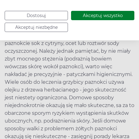
Domowe sposoby na żółte paznokcie
u nóg i rąk
Dostosuj
Akceptuj wszystko
Walcząc z żółtymi paznokciami domowym
Akceptuj niezbędne
sposobem, część osób sięga po wybielające
paznokcie sok z cytryny, ocet lub roztwór sody
oczyszczonej. Należy jednak pamiętać, by nie miały
zbyt mocnego stężenia (podrażnią bowiem
wówczas skórę wokół paznokci), warto więc
nakładać je precyzyjnie - patyczkami higienicznymi.
Wiele osób do leczenia grzybicy paznokci używa
olejku z drzewa herbacianego - jego skuteczność
jest niestety ograniczona. Domowe sposoby
niejednokrotnie okazują się mało skuteczne, sa za to
obarczone sporym ryzykiem wystąpienia skutków
ubocznych, np. podrażnienia skóry. Jeśli domowe
sposoby walki z problemem żółtych paznokci
okazują się nieskuteczne - zasięgnij porady lekarza