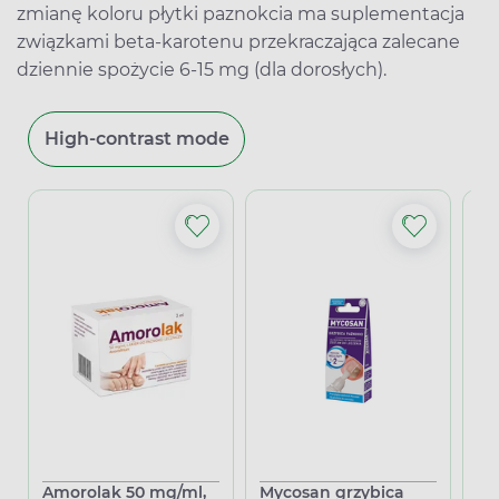
zmianę koloru płytki paznokcia ma suplementacja
związkami beta-karotenu przekraczająca zalecane
dziennie spożycie 6-15 mg (dla dorosłych).
High-contrast mode
Amorolak 50 mg/ml,
Mycosan grzybica
Ol