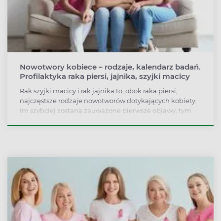
Nowotwory kobiece – rodzaje, kalendarz badań.
Profilaktyka raka piersi, jajnika, szyjki macicy
Rak szyjki macicy i rak jajnika to, obok raka piersi,
najczęstsze rodzaje nowotworów dotykających kobiety.
Im szybciej zostaną zauważone pierwsze objawy, tym
większe szanse, że nowotwór uda się pokonać.
Najważniejsze w zapobieganiu nowotworom kobiecym
są regularne badania profilaktyczne. Jak rozpoznać
raka? Jakie badania należy robić regularnie?