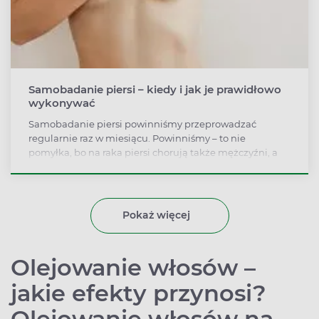
Samobadanie piersi – kiedy i jak je prawidłowo
wykonywać
Samobadanie piersi powinniśmy przeprowadzać
regularnie raz w miesiącu. Powinniśmy – to nie
pomyłka, bo na raka piersi chorują także mężczyźni, a
samobadanie jest jednym ze sposobów wczesnego
wykrycia nowotworu. Badanie jest łatwe: piersi
dokładnie oglądamy, dotykamy i porównujemy do
stanu sprzed miesiąca.
Pokaż więcej
Olejowanie włosów –
jakie efekty przynosi?
Olejowanie włosów na