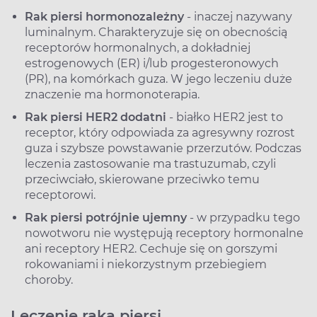
Rak piersi hormonozależny
- inaczej nazywany
luminalnym. Charakteryzuje się on obecnością
receptorów hormonalnych, a dokładniej
estrogenowych (ER) i/lub progesteronowych
(PR), na komórkach guza. W jego leczeniu duże
znaczenie ma hormonoterapia.
Rak piersi HER2 dodatni
- białko HER2 jest to
receptor, który odpowiada za agresywny rozrost
guza i szybsze powstawanie przerzutów. Podczas
leczenia zastosowanie ma trastuzumab, czyli
przeciwciało, skierowane przeciwko temu
receptorowi.
Rak piersi potrójnie ujemny
- w przypadku tego
nowotworu nie występują receptory hormonalne
ani receptory HER2. Cechuje się on gorszymi
rokowaniami i niekorzystnym przebiegiem
choroby.
Leczenie raka piersi