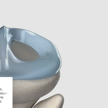
h,
ści i
ej.
y,