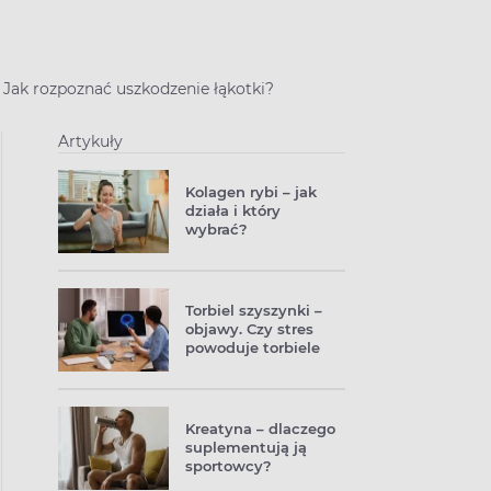
e? Jak rozpoznać uszkodzenie łąkotki?
Artykuły
Kolagen rybi – jak
działa i który
wybrać?
Torbiel szyszynki –
objawy. Czy stres
powoduje torbiele
szyszynki?
Kreatyna – dlaczego
suplementują ją
sportowcy?
Działanie,