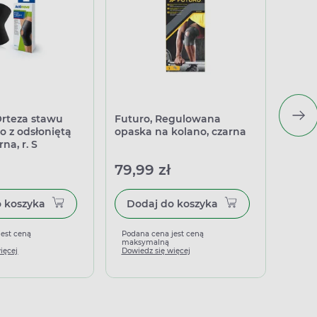
rteza stawu
Futuro, Regulowana
Actim
 z odsłoniętą
opaska na kolano, czarna
kolan
na, r. S
rzepką
79,99 zł
82,4
Dodaj do koszyka
Dodaj do koszyka
jest ceną
Podana cena jest ceną
Podan
maksymalną
maks
ięcej
Dowiedz się więcej
Dowied