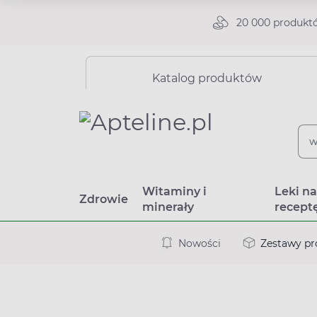
20 000 produkt
Katalog produktów
Witaminy i
Leki n
Zdrowie
minerały
recept
Nowości
Zestawy p