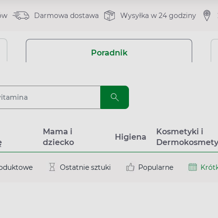
ów
Darmowa dostawa
Wysyłka w 24 godziny
Poradnik
a
Mama i
Kosmetyki i
Higiena
ę
dziecko
Dermokosmety
roduktowe
Ostatnie sztuki
Popularne
Krótk