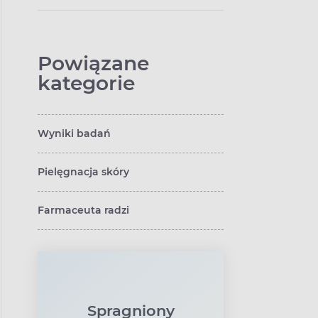
przeciwwskazania
Powiązane
kategorie
Wyniki badań
Pielęgnacja skóry
Farmaceuta radzi
Spragniony