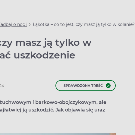
Zadbaj o nogi
Łąkotka – co to jest, czy masz ją tylko w kolani
 czy masz ją tylko w
nać uszkodzenie
024
SPRAWDZONA TREŚĆ
o-żuchwowym i barkowo-obojczykowym, ale
jłatwiej ją uszkodzić. Jak objawia się uraz