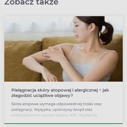
Zobacz także
Pielęgnacja skóry atopowej i alergicznej − jak
złagodzić uciążliwe objawy?
Skóra atopowa wymaga odpowiedniej troski oraz
pielęgnacji. Wysypka, uporczywy świąd oraz
przesuszenie to typowe objawy AZS. Wystarczy
przestrzegać kilku prostych zasad, by zmniejszyć
dyskomfort i poczuć się lepiej we własnej skórze.