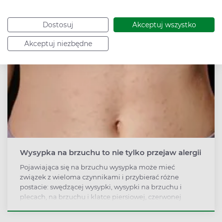
skóry.
Dostosuj
Akceptuj wszystko
Akceptuj niezbędne
Wysypka na brzuchu to nie tylko przejaw alergii
Pojawiająca się na brzuchu wysypka może mieć
związek z wieloma czynnikami i przybierać różne
postacie: swędzącej wysypki, wysypki na brzuchu i
plecach, na brzuchu i klatce piersiowej, czerwonej
wysypki na brzuchu. Do najczęstszych jej przyczyn
należą alergia pokarmowa oraz zakażenia wirusowe i