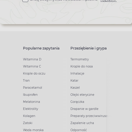
newslettera
Popularne zapytania
Przeziębienie i grypa
Witamina D
Termometry
Witamina C
Krople do nosa
Krople do oczu
Inhalacje
Tran
Katar
Paracetamol
Kaszel
Ibuprofen
Olejki eteryczne
Melatonina
Gorączka
Elektrolity
Drapanie w gardle
Kolagen
Preparaty przeciwwirusowe
Zatoki
Zapalenie ucha
Woda morska
Odporność