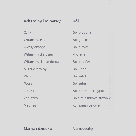
Witaminy i minerały
Ból
Cynk
Ból brzucha
Witamina B12
Ból gardła
Kwasy omega
Ból głowy
Witaminy dla dzieci
Migrena
Witaminy dla seniorów
Ból pleców
Multiwitaminy
Ból ucha
Wapń
Ból zatok
Potas
Ból zęba
Żelazo
Bóle menstruacyjne
Żeń-szeń
Bóle mięśniowo-stawowe
Magnez
Kompresy żelowe
Mama i dziecko
Na receptę