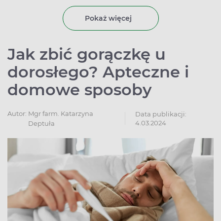
bakteryjne. Jeśli mimo podjętych działań wysypka
utrzymuje się przez kolejne dni, trzeba skontaktować się
Pokaż więcej
z lekarzem.
Jak zbić gorączkę u
dorosłego? Apteczne i
domowe sposoby
Autor:
Mgr farm. Katarzyna
Data publikacji:
4.03.2024
Deptuła