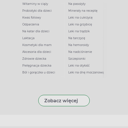
Witaminy w ciąży
Na pasożyty
Probiotyki dla dzieci
Minerały na receptę
Kwas foliowy
Leki na cukrzycę
Odparzenia
Leki na grzybicę
Na katar dla dzieci
Leki na trądzik
Laktacja
Na tarczycę
Kosmetyki dla mam
Na hemoroidy
Akcesoria dla dzieci
Na nadciśnienie
Zdrowie dziecka
Szczepionki
Pielęgnacja dziecka
Leki na otyłość
Ból i gorączka u dzieci
Leki na dnę moczanową
Zobacz więcej