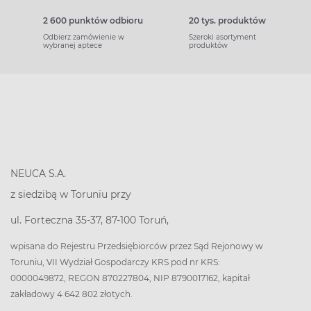
2 600 punktów odbioru
20 tys. produktów
Odbierz zamówienie w
Szeroki asortyment
wybranej aptece
produktów
NEUCA S.A.
z siedzibą w Toruniu przy
ul. Forteczna 35-37, 87-100 Toruń,
wpisana do Rejestru Przedsiębiorców przez Sąd Rejonowy w
Toruniu, VII Wydział Gospodarczy KRS pod nr KRS:
0000049872, REGON 870227804, NIP 8790017162, kapitał
zakładowy 4 642 802 złotych.