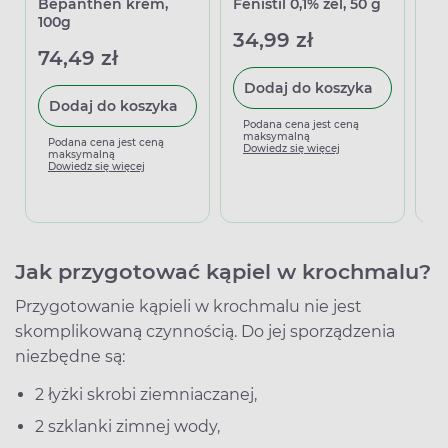
Bepanthen krem,
Fenistil 0,1% żel, 50 g
De
100g
34,99 zł
51
74,49 zł
Dodaj do koszyka
Dodaj do koszyka
Podana cena jest ceną
P
maksymalną
m
Podana cena jest ceną
Dowiedz się więcej
D
maksymalną
Dowiedz się więcej
Jak przygotować kąpiel w krochmalu?
Przygotowanie kąpieli w krochmalu nie jest
skomplikowaną czynnością. Do jej sporządzenia
niezbędne są:
2 łyżki skrobi ziemniaczanej,
2 szklanki zimnej wody,