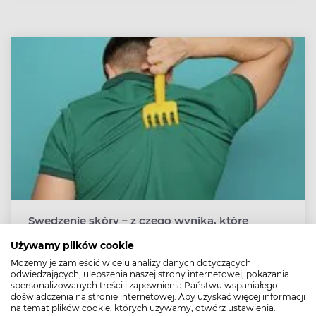
Swędzenie skóry – z czego wynika, które
domowe sposoby pomogą?
Używamy plików cookie
Swędzenie to jedna z najczęstszych oznak zarówno
Możemy je zamieścić w celu analizy danych dotyczących
ostrych, jak i przewlekłych chorób skóry, jednak
odwiedzających, ulepszenia naszej strony internetowej, pokazania
uporczywy świąd może świadczyć również o chorobach
spersonalizowanych treści i zapewnienia Państwu wspaniałego
doświadczenia na stronie internetowej. Aby uzyskać więcej informacji
nerek, chorobach neurologicznych, hematologicznych,
na temat plików cookie, których używamy, otwórz ustawienia.
cholestazie. Podpowiadamy, jak złagodzić swędzenie