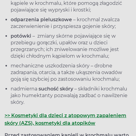
kąpiele w krochmalu, które pomogą złagodzić
pojawiające się wypryski i krostki;
odparzenia pieluszkowe
– krochmal zwalcza
zaczerwienienie i przyspiesza gojenie skóry;
potówki
– zmiany skórne pojawiające się w
przebiegu gorączki, upałów oraz u dzieci
przegrzanych; ich zniwelowanie możliwe jest
dzięki chłodnym kąpielom w krochmalu;
mechaniczne uszkodzenia skóry – drobne
zadrapania, otarcia, a także ukąszenia owadów
goją się szybciej po zastosowaniu krochmalu;
nadmierna
suchość skóry
– składniki krochmalu
jako humektanty pozwalają zadbać o nawilżenie
skóry.
>> Kosmetyki dla dzieci z atopowym zapaleniem
skóry (AZS), kosmetyki dla atopików
Przed zastosowaniem kąpieli w krochmalu warto