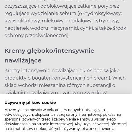
oczyszczające i odblokowujące zatkane pory oraz
regulujące wydzielanie sebum (α-hydroksykwasy:
kwas glikolowy, mlekowy, migdałowy, cytrynowy;
nadtlenek wodoru, niacynamid, cynk), a także środki
ochrony przeciwsłonecznej.
Kremy głęboko/intensywnie
nawilżające
Kremy intensywnie nawilżające określane są jako
produkty o bogatej konsystencji (rich cream). W ich
skład wchodzi mieszanina różnych substancji o
działaniu nawilżającym – zarówno związków
zapobiegających TEWL działających na powierzchni
Używamy plików cookie
naskórka, jak i wnikających w głąb skóry i
Możemy je zamieścić w celu analizy danych dotyczących
magazynujących wodę oraz odbudowujących
odwiedzających, ulepszenia naszej strony internetowej, pokazania
spersonalizowanych treści i zapewnienia Państwu wspaniałego
barierę naskórka.
doświadczenia na stronie internetowej. Aby uzyskać więcej informacji
na temat plików cookie, których używamy, otwórz ustawienia.