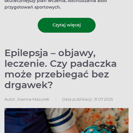
skuteczniejszy plan leczenia, odchudzania albo
przygotowań sportowych.
Czytaj więcej
Epilepsja – objawy,
leczenie. Czy padaczka
może przebiegać bez
drgawek?
Autor:
Joanna Mazurek
Data publikacji: 31.07.2025