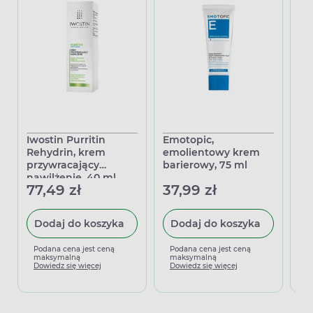
Iwostin Purritin
Emotopic,
Id
Rehydrin, krem
emolientowy krem
mo
przywracający
barierowy, 75 ml
k
nawilżenie, 40 ml
hi
77,49 zł
37,99 zł
19
Dodaj do koszyka
Dodaj do koszyka
Podana cena jest ceną
Podana cena jest ceną
P
maksymalną
maksymalną
m
Dowiedz się więcej
Dowiedz się więcej
D