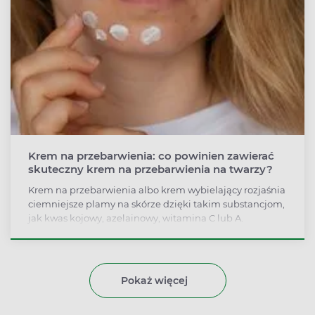
Krem na przebarwienia: co powinien zawierać
skuteczny krem na przebarwienia na twarzy?
Krem na przebarwienia albo krem wybielający rozjaśnia
ciemniejsze plamy na skórze dzięki takim substancjom,
jak kwas kojowy, azelainowy, witamina C lub A.
Farmaceutka radzi, który krem warto wybrać na
przebarwienia po trądziku, a których kosmetyków
wybielających nie należy stosować w dzień.
Pokaż więcej