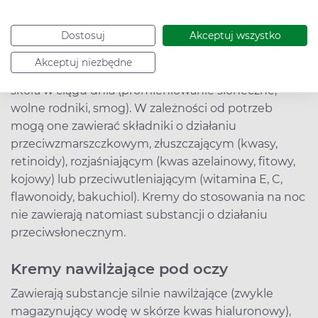
Kremy nawilżające na noc
Dostosuj
Akceptuj wszystko
Mają za zadanie nie tylko nawilżać skórę, ale także ją
odżywiać i regenerować oraz zmniejszać wpływ
Akceptuj niezbędne
niekorzystnych warunków, na jakie narażona jest
skóra w ciągu dnia (promieniowanie słoneczne,
wolne rodniki, smog). W zależności od potrzeb
mogą one zawierać składniki o działaniu
przeciwzmarszczkowym, złuszczającym (kwasy,
retinoidy), rozjaśniającym (kwas azelainowy, fitowy,
kojowy) lub przeciwutleniającym (witamina E, C,
flawonoidy, bakuchiol). Kremy do stosowania na noc
nie zawierają natomiast substancji o działaniu
przeciwsłonecznym.
Kremy nawilżające pod oczy
Zawierają substancje silnie nawilżające (zwykle
magazynujący wodę w skórze kwas hialuronowy),