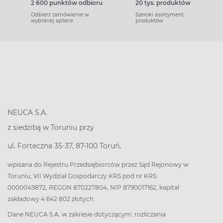
2 600 punktów odbioru
20 tys. produktów
Odbierz zamówienie w
Szeroki asortyment
wybranej aptece
produktów
NEUCA S.A.
z siedzibą w Toruniu przy
ul. Forteczna 35-37, 87-100 Toruń,
wpisana do Rejestru Przedsiębiorców przez Sąd Rejonowy w
Toruniu, VII Wydział Gospodarczy KRS pod nr KRS:
0000049872, REGON 870227804, NIP 8790017162, kapitał
zakładowy 4 642 802 złotych.
Dane NEUCA S.A. w zakresie dotyczącym: rozliczania