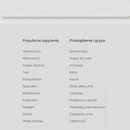
Popularne zapytania
Przeziębienie i grypa
Witamina D
Termometry
Witamina C
Krople do nosa
Krople do oczu
Inhalacje
Tran
Katar
Paracetamol
Kaszel
Ibuprofen
Olejki eteryczne
Melatonina
Gorączka
Elektrolity
Drapanie w gardle
Kolagen
Preparaty przeciwwirusowe
Zatoki
Zapalenie ucha
Woda morska
Odporność