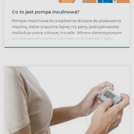
Co to jest pompa insulinowa?
Pompa insulinowa to urządzenie służące do podawania
insuliny, które znacznie lepiej niż peny (wstrzykiwacze)
naśladuje pracę zdrowej trzustki. Wbrew stereotypowym
wyobrażeniom pompa nie zwalnia diabetyka z jego
obowiązków wynikających z cukrzycy. Jednak wielu
pacjentom znacznie ułatwia funkcjonowanie z tą
chorobą.