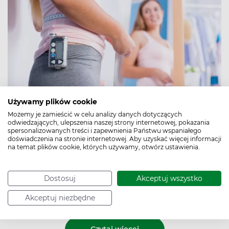
Używamy plików cookie
Możemy je zamieścić w celu analizy danych dotyczących
odwiedzających, ulepszenia naszej strony internetowej, pokazania
Pompa insulinowa naśladuje pracę zdrowej trzustki.
spersonalizowanych treści i zapewnienia Państwu wspaniałego
doświadczenia na stronie internetowej. Aby uzyskać więcej informacji
Przez całą dobę podaje niewielkie ilości insuliny,
na temat plików cookie, których używamy, otwórz ustawienia.
zabezpieczając tzw. podstawowe zapotrzebowanie na
ten hormon. Natomiast przed posiłkami należy w niej
zaprogramować dawkę „ekstra”, czyli tzw. bolus, którego
Dostosuj
Akceptuj wszystko
wielkość zależy od ilości i rodzaju spożywanego
pokarmu.
Akceptuj niezbędne