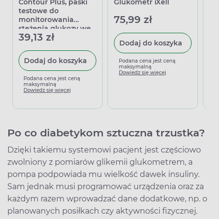
Contour Plus, paski
Glukometr iXell
Fr
testowe do
se
75,99 zł
monitorowania
gl
stężenia glukozy we
39,13 zł
3
krwi, 50 sztuk
Dodaj do koszyka
Dodaj do koszyka
Podana cena jest ceną
maksymalną
Dowiedz się więcej
Podana cena jest ceną
P
maksymalną
m
Dowiedz się więcej
D
Po co diabetykom sztuczna trzustka?
Dzięki takiemu systemowi pacjent jest częściowo
zwolniony z pomiarów glikemii glukometrem, a
pompa podpowiada mu wielkość dawek insuliny.
Sam jednak musi programować urządzenia oraz za
każdym razem wprowadzać dane dodatkowe, np. o
planowanych posiłkach czy aktywności fizycznej.