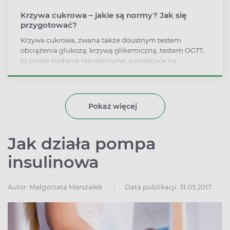
Krzywa cukrowa – jakie są normy? Jak się
przygotować?
Krzywa cukrowa, zwana także doustnym testem
obciążenia glukozą, krzywą glikemiczną, testem OGTT,
to proste badanie laboratoryjne, polegające na
trzykrotnym określeniu poziomu cukru we krwi.
Wykonuje się je między innymi u osób z podejrzeniem
cukrzycy ciążowej lub cukrzycy typu 2, by określić
poziom tolerancji glukozy. Jak się przygotować do
Pokaż więcej
badania? Jakie są normy i jak interpretować wyniki
krzywej cukrowej?
Jak działa pompa
insulinowa
Autor:
Małgorzata Marszałek
Data publikacji: 31.05.2017