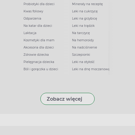
Probiotyki dla dzieci
Minerały na receptę
Kwas foliowy
Leki na cukrzycę
Odparzenia
Leki na grzybicę
Na katar dla dzieci
Leki na trądzik
Laktacja
Na tarczycę
Kosmetyki dla mam
Na hemoroidy
Akcesoria dla dzieci
Na nadciśnienie
Zdrowie dziecka
Szczepionki
Pielęgnacja dziecka
Leki na otyłość
Ból i gorączka u dzieci
Leki na dnę moczanową
Zobacz więcej