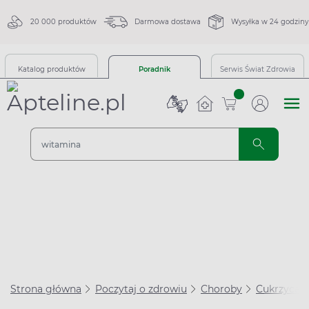
20 000 produktów
Darmowa dostawa
Wysyłka w 24 godziny
Katalog produktów
Poradnik
Serwis Świat Zdrowia
sztuk
Strona główna
Poczytaj o zdrowiu
Choroby
Cukrzyca