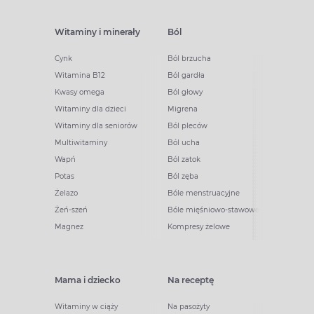
Witaminy i minerały
Ból
Cynk
Ból brzucha
Witamina B12
Ból gardła
Kwasy omega
Ból głowy
Witaminy dla dzieci
Migrena
Witaminy dla seniorów
Ból pleców
Multiwitaminy
Ból ucha
Wapń
Ból zatok
Potas
Ból zęba
Żelazo
Bóle menstruacyjne
Żeń-szeń
Bóle mięśniowo-stawowe
Magnez
Kompresy żelowe
Mama i dziecko
Na receptę
Witaminy w ciąży
Na pasożyty