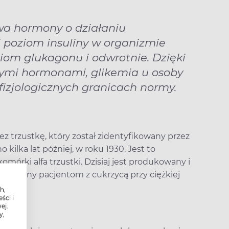
dwa hormony o działaniu
 poziom insuliny w organizmie
iom glukagonu i odwrotnie. Dzięki
mi hormonami, glikemia u osoby
fizjologicznych granicach normy.
rzustkę, który został zidentyfikowany przez
ilka lat później, w roku 1930. Jest to
órki alfa trzustki. Dzisiaj jest produkowany i
dawany pacjentom z cukrzycą przy ciężkiej
h,
ści i
ej.
y,