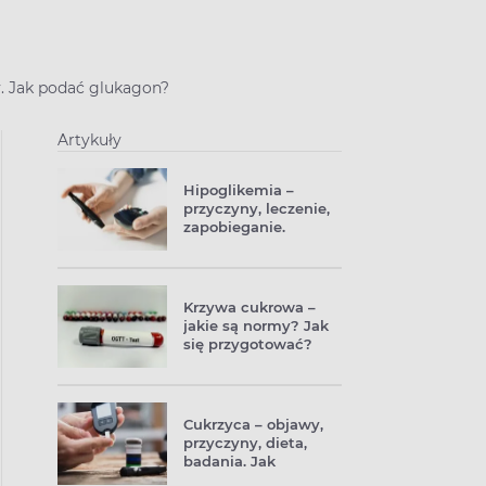
. Jak podać glukagon?
Artykuły
Hipoglikemia –
przyczyny, leczenie,
zapobieganie.
Dlaczego
hipoglikemia jest
niebezpieczna?
Krzywa cukrowa –
jakie są normy? Jak
się przygotować?
Cukrzyca – objawy,
przyczyny, dieta,
badania. Jak
rozpoznać i leczyć