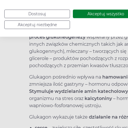
Glukagon działa przeciwstawnie do insulin
Odbywa się to na drodze kilku różnych me
Dostosuj
Akceptuj wszystko
trzustki dostaje się przez żyłę wrotną do 
glikogenolizy
, czyli rozpadu glikogenu – z
Akceptuj niezbędne
organizmu – do glukozy. Ponadto w komórk
proces glukoneogenezy
wspierany przez g
innych związków chemicznych takich jak a
glukogennych), mleczany – tworzących się
glicerole – produktów pochodzących z rozp
pochodzących z przemian kwasów tłuszcz
Glukagon pośrednio wpływa na
hamowanie
zmniejsza ilość gastryny – hormonu odpow
Stymuluje wydzielanie amin katecholow
organizmu na stres oraz
kalcytoniny
– horm
wapniowo-fosforanowej ustroju.
Glukagon wykazuje także
działanie na ró
serce
– zwiększa siłę, częstotliwość sku