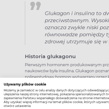
Glukagon i insulina to 
przeciwstawnym. Wysoki
oznacza zwykle niski poz
równowadze pomiędzy ty
zdrowej utrzymuje się w 
Historia glukagonu
Pierwszym hormonem produkowanym przez t
naukowców była insulina. Glukagon poznano k
polipeptydowy hormon wytwarzany przez kom
wykorzystywany jako preparat medyczny po
Używamy plików cookie
hipoglikemii.
Możemy je zamieścić w celu analizy danych dotyczących odwiedzającyc
ulepszenia naszej strony internetowej, pokazania spersonalizowanych tre
zapewnienia Państwu wspaniałego doświadczenia na stronie internetow
Jak działa glukagon?
Aby uzyskać więcej informacji na temat plików cookie, których używam
otwórz ustawienia.