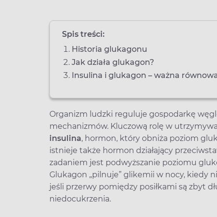
Spis treści:
Historia glukagonu
Jak działa glukagon?
Insulina i glukagon – ważna równow
Organizm ludzki reguluje gospodarkę węg
mechanizmów. Kluczową rolę w utrzymywa
insulina
, hormon, który obniża poziom gluk
istnieje także hormon działający przeciwst
zadaniem jest podwyższanie poziomu glukozy
Glukagon „pilnuje” glikemii w nocy, kiedy n
jeśli przerwy pomiędzy posiłkami są zbyt d
niedocukrzenia.