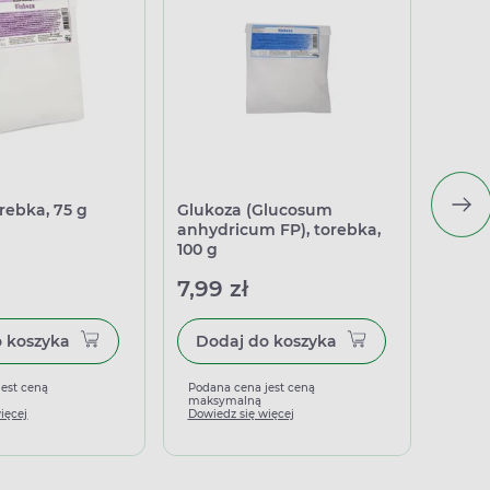
rebka, 75 g
Glukoza (Glucosum
Gluko
anhydricum FP), torebka,
100 g
7,99 zł
4,99
Dodaj do koszyka
Dodaj do koszyka
jest ceną
Podana cena jest ceną
Podan
maksymalną
maks
ięcej
Dowiedz się więcej
Dowied