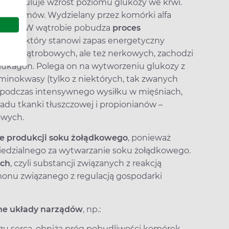
y, stymuluje wzrost poziomu glukozy we krwi.
chanizmów. Wydzielany przez komórki alfa
wątroby. W wątrobie pobudza
proces
wiązku, który stanowi zapas energetyczny
ach wątrobowych, ale też nerkowych, zachodzi
lukagon. Polega on na wytworzeniu glukozy z
minokwasy (tylko z niektórych, tak zwanych
 podczas intensywnego wysiłku w mięśniach,
adu tkanki tłuszczowej i propionianów –
owych.
 produkcji soku żołądkowego
, ponieważ
iedzialnego za wytwarzanie soku żołądkowego.
ych
, czyli substancji związanych z reakcją
onu związanego z regulacją gospodarki
żne układy narządów
, np.:
rczu serca, obniża próg pobudliwości komórek