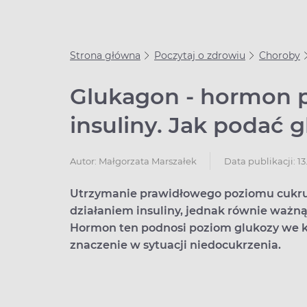
Strona główna
Poczytaj o zdrowiu
Choroby
Glukagon - hormon 
insuliny. Jak podać 
Data publikacji: 13
Autor:
Małgorzata Marszałek
Utrzymanie prawidłowego poziomu cukru
działaniem insuliny, jednak równie ważn
Hormon ten podnosi poziom glukozy we kr
znaczenie w sytuacji niedocukrzenia.