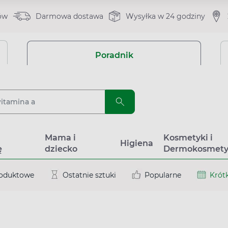
ów
Darmowa dostawa
Wysyłka w 24 godziny
Poradnik
a
Mama i
Kosmetyki i
Higiena
ę
dziecko
Dermokosmety
roduktowe
Ostatnie sztuki
Popularne
Krótk