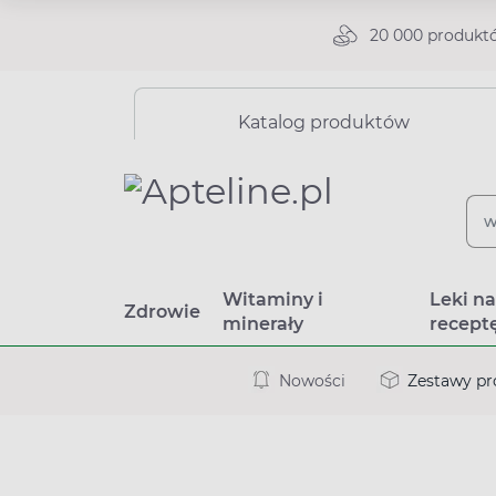
20 000 produkt
Katalog produktów
Witaminy i
Leki n
Zdrowie
minerały
recept
Nowości
Zestawy p