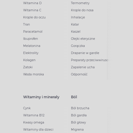
Witamina D
Termometry
Witamina C
Krople do nosa
Krople do oczu
Inhalacje
Tran
Katar
Paracetamol
Kaszel
Ibuprofen
Olejki eteryczne
Melatonina
Gorączka
Elektrolity
Drapanie w gardle
Kolagen
Preparaty przeciwwirusowe
Zatoki
Zapalenie ucha
Woda morska
Odporność
Witaminy i minerały
Ból
Cynk
Ból brzucha
Witamina B12
Ból gardła
Kwasy omega
Ból głowy
Witaminy dla dzieci
Migrena