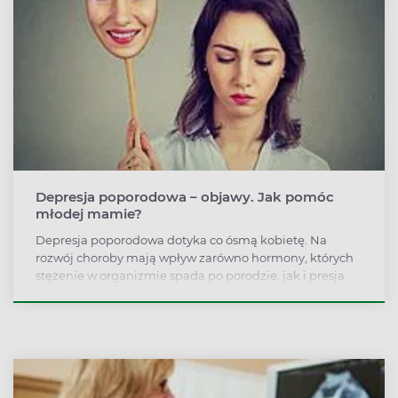
Depresja poporodowa – objawy. Jak pomóc
młodej mamie?
Depresja poporodowa dotyka co ósmą kobietę. Na
rozwój choroby mają wpływ zarówno hormony, których
stężenie w organizmie spada po porodzie, jak i presja
oraz nowe obowiązki, które pojawiają się wraz z
narodzinami dziecka. Depresja poporodowa to stan,
którego nie należy się bać, ale trzeba znać objawy, by
móc szybko zasięgnąć pomocy.