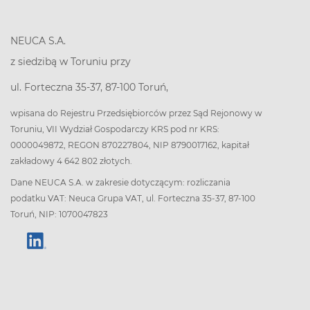
NEUCA S.A.
z siedzibą w Toruniu przy
ul. Forteczna 35-37, 87-100 Toruń,
wpisana do Rejestru Przedsiębiorców przez Sąd Rejonowy w
Toruniu, VII Wydział Gospodarczy KRS pod nr KRS:
0000049872, REGON 870227804, NIP 8790017162, kapitał
zakładowy 4 642 802 złotych.
Dane NEUCA S.A. w zakresie dotyczącym: rozliczania
podatku VAT: Neuca Grupa VAT, ul. Forteczna 35-37, 87-100
Toruń, NIP: 1070047823