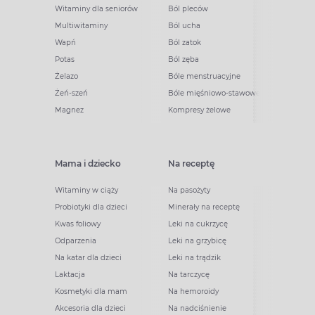
Witaminy dla seniorów
Ból pleców
Multiwitaminy
Ból ucha
Wapń
Ból zatok
Potas
Ból zęba
Żelazo
Bóle menstruacyjne
Żeń-szeń
Bóle mięśniowo-stawowe
Magnez
Kompresy żelowe
Mama i dziecko
Na receptę
Witaminy w ciąży
Na pasożyty
Probiotyki dla dzieci
Minerały na receptę
Kwas foliowy
Leki na cukrzycę
Odparzenia
Leki na grzybicę
Na katar dla dzieci
Leki na trądzik
Laktacja
Na tarczycę
Kosmetyki dla mam
Na hemoroidy
Akcesoria dla dzieci
Na nadciśnienie