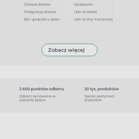
Zdrowie dziecka
Szczepionki
Pielęgnacja dziecka
Leki na otyłość
Ból i gorączka u dzieci
Leki na dnę moczanową
Zobacz więcej
2 600 punktów odbioru
20 tys. produktów
Odbierz zamówienie w
Szeroki asortyment
wybranej aptece
produktów