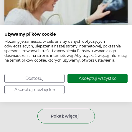
Używamy plików cookie
Możemy je zamieścić w celu analizy danych dotyczących
odwiedzających, ulepszenia naszej strony internetowej, pokazania
spersonalizowanych treści i zapewnienia Państwu wspaniałego
doświadczenia na stronie internetowej. Aby uzyskać więcej informacji
na temat plików cookie, których używamy, otwórz ustawienia.
Badania w ciąży – kiedy badania prenatalne,
USG w ciąży, KTG, posiew z pochwy
By spokojnie cieszyć się upragnionym macierzyństwem,
Dostosuj
Akceptuj wszystko
należy zadbać o badania w ciąży i przestrzegać ich
Akceptuj niezbędne
terminów. Standardowo wizyty w gabinecie lekarskim
przewidziane są co cztery tygodnie, jednak ich
częstotliwość bywa uzależniona od indywidualnej
sytuacji ciężarnej. Dowiedz się, kiedy musisz wykonać
dane badania.
Pokaż więcej