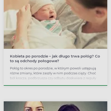
Kobieta po porodzie – jak długo trwa połóg? Co
to są odchody połogowe?
Połóg to okres po porodzie, w którym powoli ustępują
różne zmiany, które zaszły w nim podczas ciąży. Choć
ból krocza, podbrzusza czy odbytu doskwiera z reguły
dość krótko, to obkurczanie macicy po porodzie trwa
około 6 tygodni.