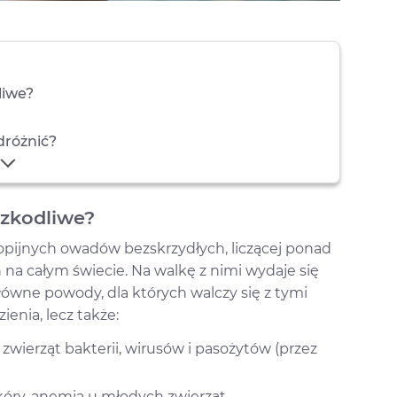
liwe?
dróżnić?
szkodliwe?
iopijnych owadów bezskrzydłych, liczącej ponad
na całym świecie. Na walkę z nimi wydaje się
Główne powody, dla których walczy się z tymi
ienia, lecz także:
 zwierząt bakterii, wirusów i pasożytów (przez
kóry, anemia u młodych zwierząt.