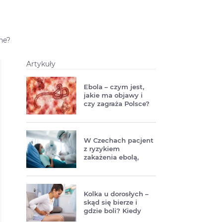
źne?
Artykuły
Ebola – czym jest,
jakie ma objawy i
czy zagraża Polsce?
W Czechach pacjent
z ryzykiem
zakażenia ebolą,
WHO:
międzynarodowe
zagrożenie
Kolka u dorosłych –
skąd się bierze i
gdzie boli? Kiedy
kolka wymaga pilnej