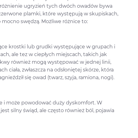
różnienie ugryzień tych dwóch owadów bywa
czerwone plamki, które występują w skupiskach,
zo mocno swędzą. Możliwe różnice to:
ące krostki lub grudki występujące w grupach i
ach, ale tez w ciepłych miejscach, takich jak
skwy również mogą występować w jednej linii,
h ciała, zwłaszcza na odsłoniętej skórze, która
ieździł się owad (twarz, szyja, ramiona, nogi).
zące i może powodować duży dyskomfort. W
st silny świąd, ale często również ból, pojawia