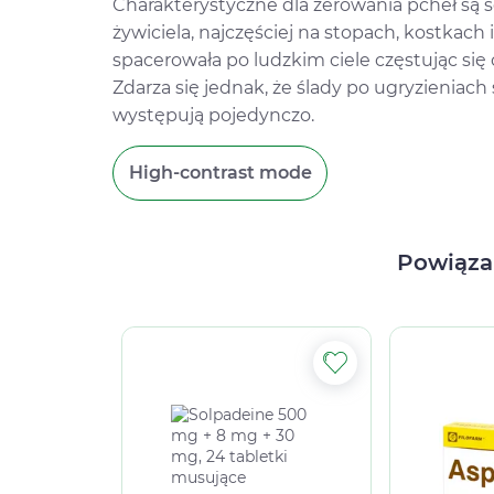
Charakterystyczne dla żerowania pcheł są ś
żywiciela, najczęściej na stopach, kostkach 
spacerowała po ludzkim ciele częstując si
Zdarza się jednak, że ślady po ugryzieniac
występują pojedynczo.
High-contrast mode
Powiąza