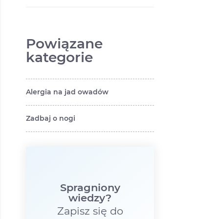
wizyty u lekarza?
Powiązane
kategorie
Alergia na jad owadów
Zadbaj o nogi
Spragniony
wiedzy?
Zapisz się do