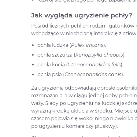
Jak wygląda ugryzienie pchły?
Pośród licznych pchlich rodzin i gatunków r
wchodzące w niechcianą interakcję z człow
pchła ludzka (
Pulex irritans
),
pchła szczurza (
Xenopsylla cheopis
),
pchła kocia (
Ctenocephalides felis
),
pchła psia (
Ctenocephalides canis
).
Za ugryzienia odpowiadają dorosłe osobniki
rozmnażania, a w ciągu jednej doby pchła m
waży. Ślady po ugryzieniu na ludzkiej skór
wyraźną kropką ukłucia w środku. Miejsce 
czasem pojawia się wokół niego niewielka o
po ugryzieniu komara czy pluskwy).