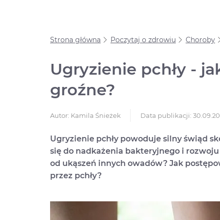
Strona główna
Poczytaj o zdrowiu
Choroby
Ugryzienie pchły - ja
groźne?
Data publikacji: 30.09.2
Autor:
Kamila Śnieżek
Ugryzienie pchły powoduje silny świąd sk
się do nadkażenia bakteryjnego i rozwoju 
od ukąszeń innych owadów? Jak postępow
przez pchły?