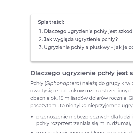
Spis treści:
Dlaczego ugryzienie pchły jest szkod
Jak wygląda ugryzienie pchły?
Ugryzienie pchły a pluskwy – jak je o
Dlaczego ugryzienie pchły jest 
Pchły (
Siphonaptera
) należą do grupy krw
dwa tysiące gatunków rozprzestrzenionych 
obecnie ok. 15 miliardów dolarów rocznie. 
pasożytami, to nie tylko nieprzyjemne ugryz
przenoszenie niebezpiecznych dla ludzi i
pchły rozprzestrzeniała się m.in. dżuma),
rozwój alergicznego pchlego zapalenia s