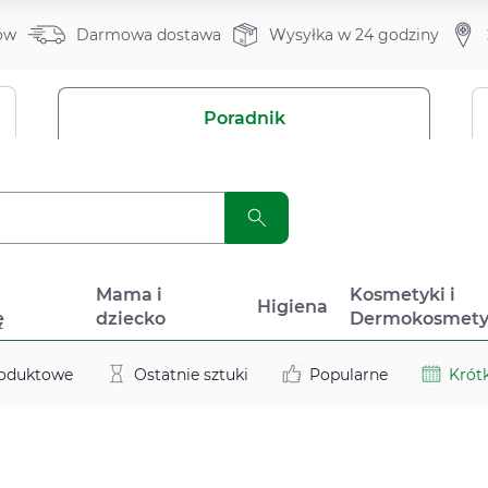
ów
Darmowa dostawa
Wysyłka w 24 godziny
Poradnik
a
Mama i
Kosmetyki i
Higiena
ę
dziecko
Dermokosmety
roduktowe
Ostatnie sztuki
Popularne
Krótk