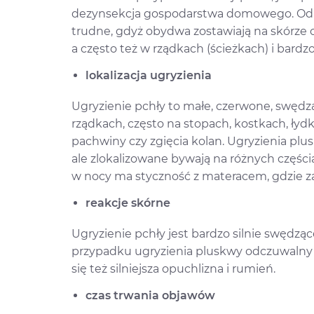
dezynsekcja gospodarstwa domowego. Od
trudne, gdyż obydwa zostawiają na skórze 
a często też w rządkach (ścieżkach) i bard
lokalizacja ugryzienia
Ugryzienie pchły to małe, czerwone, swędz
rządkach, często na stopach, kostkach, łydk
pachwiny czy zgięcia kolan. Ugryzienia plu
ale zlokalizowane bywają na różnych częściac
w nocy ma styczność z materacem, gdzie zagn
reakcje skórne
Ugryzienie pchły jest bardzo silnie swęd
przypadku ugryzienia pluskwy odczuwalny je
się też silniejsza opuchlizna i rumień.
czas trwania objawów