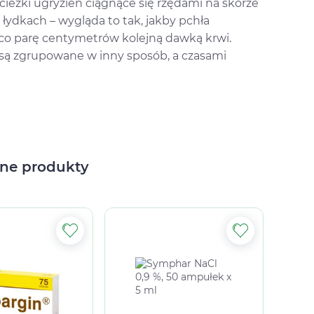
cieżki ugryzień ciągnące się rzędami na skórze
i łydkach – wygląda to tak, jakby pchła
ę co parę centymetrów kolejną dawką krwi.
h są zgrupowane w inny sposób, a czasami
ne produkty