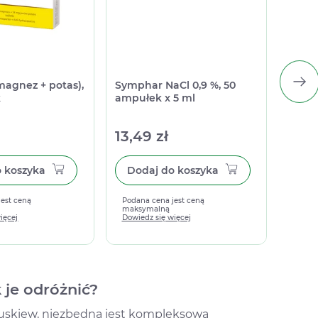
magnez + potas),
Symphar NaCl 0,9 %, 50
Sanpr
k
ampułek x 5 ml
kapsu
13,49 zł
36,4
Dodaj do koszyka
Dodaj do koszyka
jest ceną
Podana cena jest ceną
Podan
maksymalną
maks
ięcej
Dowiedz się więcej
Dowied
 je odróżnić?
pluskiew, niezbędna jest kompleksowa