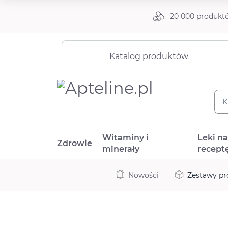
20 000 produkt
Katalog produktów
Witaminy i
Leki n
Zdrowie
minerały
recept
Nowości
Zestawy p