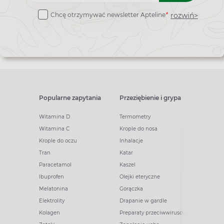
do
rozwiń>
Chcę otrzymywać newsletter Apteline
*
newslettera
Popularne zapytania
Przeziębienie i grypa
Witamina D
Termometry
Witamina C
Krople do nosa
Krople do oczu
Inhalacje
Tran
Katar
Paracetamol
Kaszel
Ibuprofen
Olejki eteryczne
Melatonina
Gorączka
Elektrolity
Drapanie w gardle
Kolagen
Preparaty przeciwwirusowe