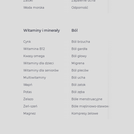
Zatoki
Zapalenie ucha
Woda morska
Odporność
Witaminy i minerały
Ból
Cynk
Ból brzucha
Witamina B12
Ból gardła
Kwasy omega
Ból głowy
Witaminy dla dzieci
Migrena
Witaminy dla seniorów
Ból pleców
Multiwitaminy
Ból ucha
Wapń
Ból zatok
Potas
Ból zęba
Żelazo
Bóle menstruacyjne
Żeń-szeń
Bóle mięśniowo-stawowe
Magnez
Kompresy żelowe