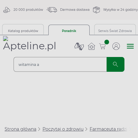
20 000 produktów
Darmowa dostawa
Wysyłka w 24 godziny
Katalog produktów
Poradnik
Serwis Świat Zdrowia
sztuk
Strona główna
Poczytaj o zdrowiu
Farmaceuta radzi
Sp