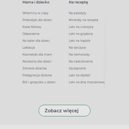
Mama i dziecko
Na receptę
Witaminy w ciąży
Na pasożyty
Probiotyki dla dzieci
Minerały na receptę
Kwas foliowy
Leki na cukrzycę
Odparzenia
Leki na grzybicę
Na katar dla dzieci
Leki na trądzik
Laktacja
Na tarczycę
Kosmetyki dla mam
Na hemoroidy
Akcesoria dla dzieci
Na nadciśnienie
Zdrowie dziecka
Szczepionki
Pielęgnacja dziecka
Leki na otyłość
Ból i gorączka u dzieci
Leki na dnę moczanową
Zobacz więcej