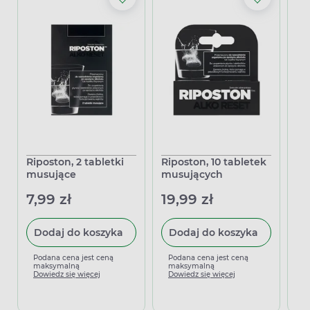
Riposton, 2 tabletki
Riposton, 10 tabletek
Hy
musujące
musujących
sa
7,99 zł
19,99 zł
10
Dodaj do koszyka
Dodaj do koszyka
Podana cena jest ceną
Podana cena jest ceną
P
maksymalną
maksymalną
m
Dowiedz się więcej
Dowiedz się więcej
D