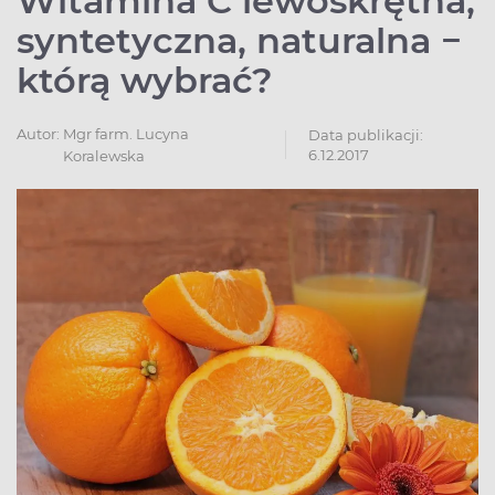
Witamina C lewoskrętna,
syntetyczna, naturalna −
którą wybrać?
Autor:
Mgr farm. Lucyna
Data publikacji:
6.12.2017
Koralewska