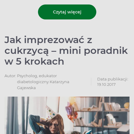
Czytaj więcej
Jak imprezować z
cukrzycą – mini poradnik
w 5 krokach
Autor:
Psycholog, edukator
Data publikacji:
diabetologiczny Katarzyna
19.10.2017
Gajewska