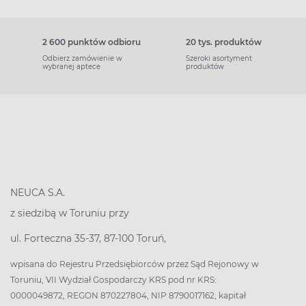
2 600 punktów odbioru
20 tys. produktów
Odbierz zamówienie w
Szeroki asortyment
wybranej aptece
produktów
NEUCA S.A.
z siedzibą w Toruniu przy
ul. Forteczna 35-37, 87-100 Toruń,
wpisana do Rejestru Przedsiębiorców przez Sąd Rejonowy w
Toruniu, VII Wydział Gospodarczy KRS pod nr KRS:
0000049872, REGON 870227804, NIP 8790017162, kapitał