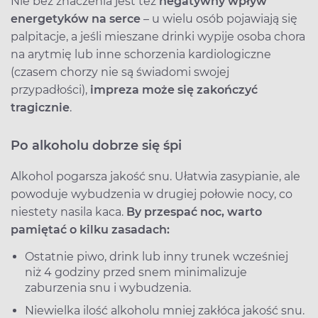
Nie bez znaczenia jest też
negatywny wpływ
energetyków na serce
– u wielu osób pojawiają się
palpitacje, a jeśli mieszane drinki wypije osoba chora
na arytmię lub inne schorzenia kardiologiczne
(czasem chorzy nie są świadomi swojej
przypadłości),
impreza może się zakończyć
tragicznie
.
Po alkoholu dobrze się śpi
Alkohol pogarsza jakość snu. Ułatwia zasypianie, ale
powoduje wybudzenia w drugiej połowie nocy, co
niestety nasila kaca.
By przespać noc, warto
pamiętać o kilku zasadach:
Ostatnie piwo, drink lub inny trunek wcześniej
niż 4 godziny przed snem minimalizuje
zaburzenia snu i wybudzenia.
Niewielka ilość alkoholu mniej zakłóca jakość snu.