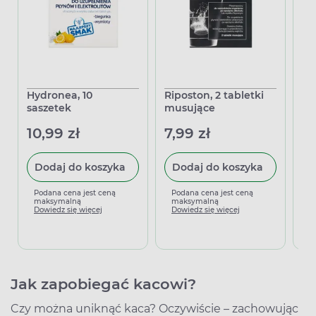
Hydronea, 10
Riposton, 2 tabletki
Ri
saszetek
musujące
mu
10,99 zł
7,99 zł
19
Dodaj do koszyka
Dodaj do koszyka
Podana cena jest ceną
Podana cena jest ceną
P
maksymalną
maksymalną
m
Dowiedz się więcej
Dowiedz się więcej
D
Jak zapobiegać kacowi?
Czy można uniknąć kaca? Oczywiście – zachowując