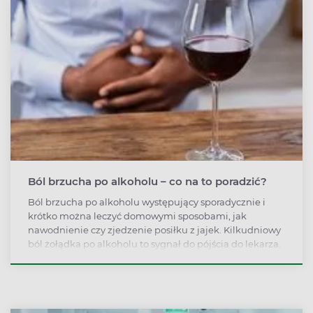
Ból brzucha po alkoholu – co na to poradzić?
Ból brzucha po alkoholu występujący sporadycznie i
krótko można leczyć domowymi sposobami, jak
nawodnienie czy zjedzenie posiłku z jajek. Kilkudniowy
ból żołądka po alkoholu to sygnał do pójścia do lekarza.