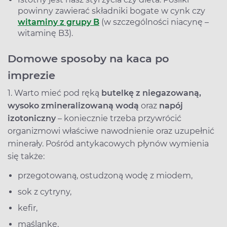
powinny zawierać składniki bogate w cynk czy
witaminy z grupy B
(w szczególności niacynę –
witaminę B3).
Domowe sposoby na kaca po
imprezie
1. Warto mieć pod ręką
butelkę z niegazowaną,
wysoko zmineralizowaną wodą
oraz
napój
izotoniczny
– koniecznie trzeba przywrócić
organizmowi właściwe nawodnienie oraz uzupełnić
minerały. Pośród antykacowych płynów wymienia
się także:
przegotowaną, ostudzoną wodę z miodem,
sok z cytryny,
kefir,
maślankę,