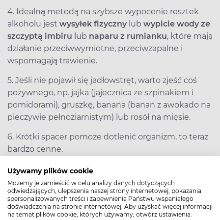
4. Idealną metodą na szybsze wypocenie resztek
alkoholu jest
wysyłek fizyczny
lub
wypicie wody ze
szczyptą imbiru
lub
naparu z rumianku
, które mają
działanie przeciwwymiotne, przeciwzapalne i
wspomagają trawienie.
5. Jeśli nie pojawił się jadłowstręt, warto zjeść coś
pożywnego, np. jajka (jajecznica ze szpinakiem i
pomidorami), gruszkę, banana (banan z awokado na
pieczywie pełnoziarnistym) lub rosół na mięsie.
6. Krótki spacer pomoże dotlenić organizm, to teraz
bardzo cenne.
Używamy plików cookie
Elektrolity na kaca
Możemy je zamieścić w celu analizy danych dotyczących
Elektrolity na kaca
uzupełniają sód, potas, magnez i
odwiedzających, ulepszenia naszej strony internetowej, pokazania
spersonalizowanych treści i zapewnienia Państwu wspaniałego
wapń utracone przez odwodnienie spowodowane
doświadczenia na stronie internetowej. Aby uzyskać więcej informacji
na temat plików cookie, których używamy, otwórz ustawienia.
alkoholem, poprawiają nawodnienie i funkcje