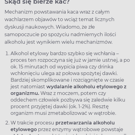
Skąd się bierze kac?
Mechanizm powstawania kaca wraz z całym
wachlarzem objawów to wciąż temat licznych
dyskusji naukowych. Wiadomo, że złe
samopoczucie po spożyciu nadmiernych ilości
alkoholu jest wynikiem wielu mechanizmów.
Alkohol etylowy bardzo szybko się wchłania –
proces ten rozpoczyna się już w jamie ustnej, a po
ok. 15 minutach od wypicia piwa czy drinka
wchłonięciu ulega aż połowa spożytej dawki.
Bardziej skomplikowane i rozciągnięte w czasie
jest natomiast
wydalanie alkoholu etylowego z
organizmu.
Wraz z moczem, potem czy
oddechem człowiek pozbywa się zaledwie kilku
procent przyjętej dawki (ok. 1-2%). Resztę
organizm musi zmetabolizować w wątrobie.
W trakcie procesu
przetwarzania alkoholu
etylowego
przez enzymy wątrobowe powstaje