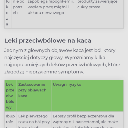
lu
nie od
zapobiega hipoglikemii,
produkty zawierające
k
potrz
wspiera pracę mięśni i
cukry proste
o
eb
układu nerwowego
z
a
Leki przeciwbólowe na kaca
Jednym z głównych objawów kaca jest ból, który
najczęściej dotyczy głowy. Wyróżniamy kilka
najpopularniejszych leków przeciwbólowych, które
złagodzą nieprzyjemne symptomy.
Lek
Zastosowanie
Uwagi i ryzyko
prze
przy objawach
ciw
kaca
bólo
wy
Ibup
Lek pierwszego
Lepszy profil bezpieczeństwa dla
rofe
rzutu na ból przy
wątroby niż paracetamol, ale może
n
kacu, działa
podrażniać żołądek; niewskazany