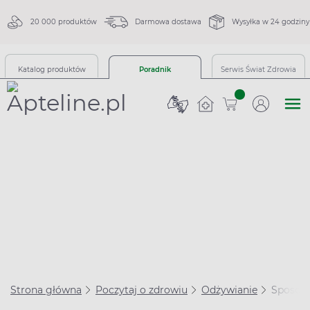
20 000 produktów
Darmowa dostawa
Wysyłka w 24 godziny
Katalog produktów
Poradnik
Serwis Świat Zdrowia
sztuk
Strona główna
Poczytaj o zdrowiu
Odżywianie
Sposoby