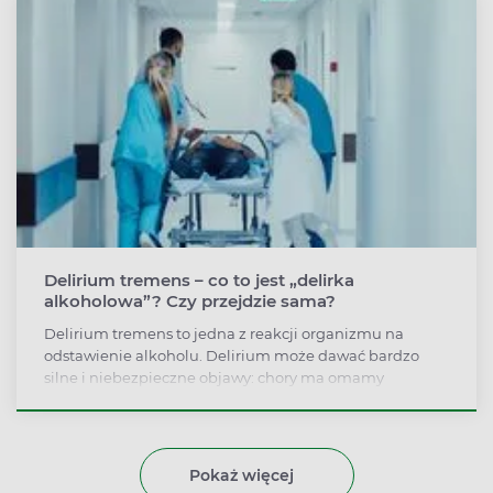
Delirium tremens – co to jest „delirka
alkoholowa”? Czy przejdzie sama?
Delirium tremens to jedna z reakcji organizmu na
odstawienie alkoholu. Delirium może dawać bardzo
silne i niebezpieczne objawy: chory ma omamy
wzrokowe i słuchowe oraz urojenia, przez które odczuwa
lęk, wymiotuje, mocno się poci, nie kontroluje ruchów,
emocji i mowy. Z delirium alkoholowym trzeba się
zgłosić do szpitala lub wezwać pogotowie.
Pokaż więcej