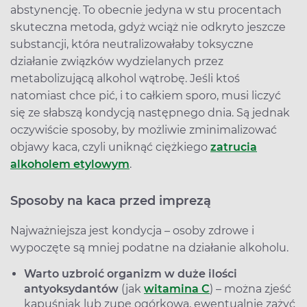
abstynencję. To obecnie jedyna w stu procentach
skuteczna metoda, gdyż wciąż nie odkryto jeszcze
substancji, która neutralizowałaby toksyczne
działanie związków wydzielanych przez
metabolizującą alkohol wątrobę. Jeśli ktoś
natomiast chce pić, i to całkiem sporo, musi liczyć
się ze słabszą kondycją następnego dnia. Są jednak
oczywiście sposoby, by możliwie zminimalizować
objawy kaca, czyli uniknąć ciężkiego
zatrucia
alkoholem etylowym
.
Sposoby na kaca przed imprezą
Najważniejsza jest kondycja – osoby zdrowe i
wypoczęte są mniej podatne na działanie alkoholu.
Warto uzbroić organizm w duże ilości
antyoksydantów
(jak
witamina C
) – można zjeść
kapuśniak lub zupę ogórkową, ewentualnie zażyć