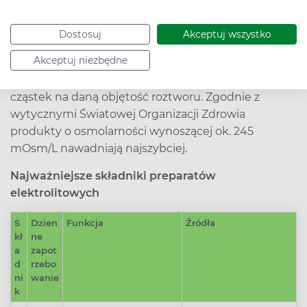
nerwowo-mięśniowe. Warto pić je przed snem, rano
po przebudzeniu i co kilka godzin zależnie od
Dostosuj
Akceptuj wszystko
pragnienia, objawów kaca czy odwodnienia
Akceptuj niezbędne
organizmu. Istotną cechą każdego elektrolitu jest
jego
osmolarność
, czyli liczba rozpuszczonych
cząstek na daną objętość roztworu. Zgodnie z
wytycznymi Światowej Organizacji Zdrowia
produkty o osmolarności wynoszącej ok. 245
mOsm/L nawadniają najszybciej.
Najważniejsze składniki preparatów
elektrolitowych
S
Dzien
Funkcja
Źródła
kł
ne
a
zapot
d
rzebo
ni
wanie
k