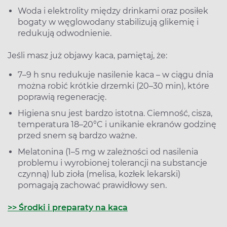
Woda i elektrolity między drinkami oraz posiłek
bogaty w węglowodany stabilizują glikemię i
redukują odwodnienie.
Jeśli masz już objawy kaca, pamiętaj, że:
7–9 h snu redukuje nasilenie kaca – w ciągu dnia
można robić krótkie drzemki (20–30 min), które
poprawią regenerację.
Higiena snu jest bardzo istotna. Ciemność, cisza,
temperatura 18–20°C i unikanie ekranów godzinę
przed snem są bardzo ważne.
Melatonina (1–5 mg w zależności od nasilenia
problemu i wyrobionej tolerancji na substancje
czynną) lub zioła (melisa, kozłek lekarski)
pomagają zachować prawidłowy sen.
>> Środki i preparaty na kaca