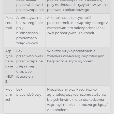
przeciwbólowo i
przy nudnościach; ryzyko krwawień z
przeciwzapalnie
przewodu pokarmowego.
Para
Alternatywa na
Alkohol nasila toksyczność
ceta
ból, szczególnie
paracetamolu dla wątroby, dlatego z
mol
przy
zastosowaniem należy odczekać 12–
nudnościach i
24 h po spożywaniu alkoholu.
problemach
żołądkowych
Aspi
Leki
Większe ryzyko podrażnienia
ryna,
przeciwbólowe i
żołądka i krwawień; ibuprofen jest
napr
przeciwzapalne
bezpieczniejszym wyborem.
okse
z tej samej
n
grupy, co
(NLP
ibuprofen
Z)
Met
Lek
Niezalecany przy kacu; ryzyko
ami
przeciwbólowy
agranulocytozy (obniżenie stężenia
zol
białych krwinek) oraz uszkodzenia
wątroby i nerek; nie można go łączyć
z alkoholem.