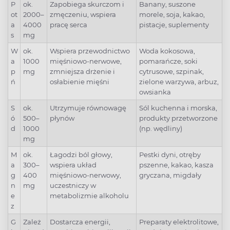
P
ok.
Zapobiega skurczom i
Banany, suszone
ot
2000–
zmęczeniu, wspiera
morele, soja, kakao,
a
4000
pracę serca
pistacje, suplementy
s
mg
W
ok.
Wspiera przewodnictwo
Woda kokosowa,
a
1000
mięśniowo-nerwowe,
pomarańcze, soki
p
mg
zmniejsza drżenie i
cytrusowe, szpinak,
ń
osłabienie mięśni
zielone warzywa, arbuz,
owsianka
S
ok.
Utrzymuje równowagę
Sól kuchenna i morska,
ó
500–
płynów
produkty przetworzone
d
1000
(np. wędliny)
mg
M
ok.
Łagodzi ból głowy,
Pestki dyni, otręby
a
300–
wspiera układ
pszenne, kakao, kasza
g
400
mięśniowo-nerwowy,
gryczana, migdały
n
mg
uczestniczy w
e
metabolizmie alkoholu
z
G
Zależ
Dostarcza energii,
Preparaty elektrolitowe,