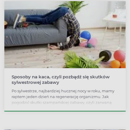
Sposoby na kaca, czyli pozbądź się skutków
sylwestrowej zabawy
Po sylwestrze, najbardziej hucznej nocy w roku, mamy
raptem jeden dzień na regenerację organizmu. Jak
pogodzić skutki szampańskiej zabawy, czyli zarwaną
noc oraz kaca, z koniecznością powrotu do pracy i
codziennych obowiązków?