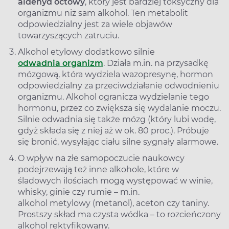
aldehyd octowy
, który jest bardziej toksyczny dla
organizmu niż sam alkohol. Ten metabolit
odpowiedzialny jest za wiele objawów
towarzyszących zatruciu.
Alkohol etylowy dodatkowo silnie
odwadnia organizm
. Działa m.in. na przysadkę
mózgową, która wydziela wazopresynę, hormon
odpowiedzialny za przeciwdziałanie odwodnieniu
organizmu. Alkohol ogranicza wydzielanie tego
hormonu, przez co zwiększa się wydalanie moczu.
Silnie odwadnia się także mózg (który lubi wodę,
gdyż składa się z niej aż w ok. 80 proc.). Próbuje
się bronić, wysyłając ciału silne sygnały alarmowe.
O wpływ na złe samopoczucie naukowcy
podejrzewają też inne alkohole, które w
śladowych ilościach mogą występować w winie,
whisky, ginie czy rumie – m.in.
alkohol metylowy (metanol), aceton czy taniny.
Prostszy skład ma czysta wódka – to rozcieńczony
alkohol rektyfikowany.