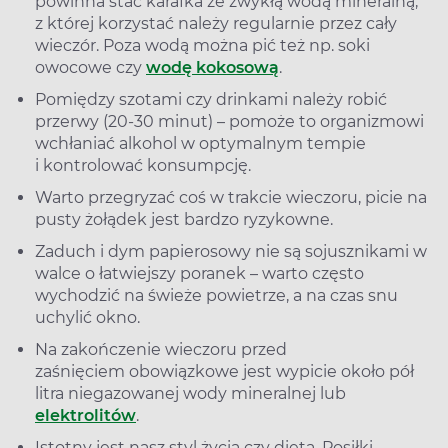
powinna stać karafka ze zwykłą wodą mineralną,
z której korzystać należy regularnie przez cały
wieczór. Poza wodą można pić też np. soki
owocowe czy
wodę kokosową
.
Pomiędzy szotami czy drinkami należy robić
przerwy (20-30 minut) – pomoże to organizmowi
wchłaniać alkohol w optymalnym tempie
i kontrolować konsumpcję.
Warto przegryzać coś w trakcie wieczoru, picie na
pusty żołądek jest bardzo ryzykowne.
Zaduch i dym papierosowy nie są sojusznikami w
walce o łatwiejszy poranek – warto często
wychodzić na świeże powietrze, a na czas snu
uchylić okno.
Na zakończenie wieczoru przed
zaśnięciem obowiązkowe jest wypicie około pół
litra niegazowanej wody mineralnej lub
elektrolitów
.
Istotny jest nasz styl życia czy dieta. Posiłki