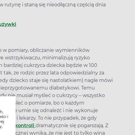
 rutynę i staną się nieodłączną częścią dnia
 używki
ko w pomiary, obliczanie wymienników
wstrzykiwaczu, minimalizują ryzyko
im bardziej cukrzyca dziecka będzie w 100
 tak, że rodzic przez lata odpowiedzialny za
dy dziecko staje się nastolatkiem) nagle mówi
o nieprzygotowanemu diabetykowi. Temu
gdy nie musiał myśleć o cukrzycy – wszystko
iał myśleć o pomiarze, bo o każdym
ody nie umie się odnaleźć i nie wykonuje
h,
ści i
ców i lekarzy. To nie przypadek, że gdy
ej.
i
samokontroli
dramatycznie się pogarszają. Z
y,
ologicznej wynika, że nie jest to tylko wina