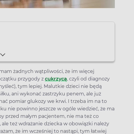
 mam żadnych wątpliwości, że im więcej
czątku przygody z
cukrzycą
, czyli od diagnozy
eć), tym lepiej. Malutkie dzieci nie będą
łku, ani wykonać zastrzyku penem, ale już
nać pomiar glukozy we krwi. I trzeba im na to
eku nie powinno jeszcze w ogóle wiedzieć, że ma
oby przed małym pacjentem, nie ma też co
 ale też wdrażanie dziecka w obowiązki należy
żam, że im wcześniej to nastąpi, tym łatwiej