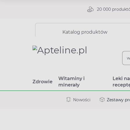
20 000 produkt
Katalog produktów
Witaminy i
Leki n
Zdrowie
minerały
recept
Nowości
Zestawy p