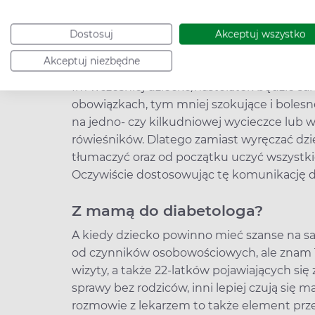
hormonów – to także kwestia problemów z 
Odcinanie przysłowiowej pępowiny musi w
Dostosuj
Akceptuj wszystko
>>> Cukrzyca u dzieci – objawy. Jak rozpo
Akceptuj niezbędne
Im wcześniej dziecko/nastolatek będzie sam
obowiązkach, tym mniej szokujące i bolesn
na jedno- czy kilkudniowej wycieczce lub
rówieśników. Dlatego zamiast wyręczać dzi
tłumaczyć oraz od początku uczyć wszystki
Oczywiście dostosowując tę komunikację d
Z mamą do diabetologa?
A kiedy dziecko powinno mieć szanse na s
od czynników osobowościowych, ale znam 1
wizyty, a także 22-latków pojawiających s
sprawy bez rodziców, inni lepiej czują się
rozmowie z lekarzem to także element prz