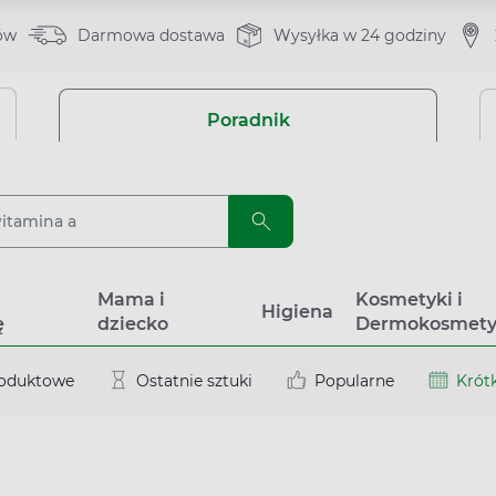
ów
Darmowa dostawa
Wysyłka w 24 godziny
Poradnik
a
Mama i
Kosmetyki i
Higiena
ę
dziecko
Dermokosmety
roduktowe
Ostatnie sztuki
Popularne
Krótk