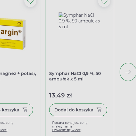
magnez + potas),
Symphar NaCl 0,9 %, 50
Sanpr
k
ampułek x 5 ml
kapsu
13,49 zł
36,4
Dodaj do koszyka
Dodaj do koszyka
jest ceną
Podana cena jest ceną
Podan
maksymalną
maks
ięcej
Dowiedz się więcej
Dowied