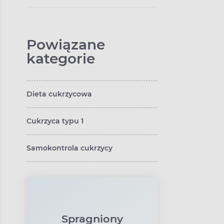
Powiązane
kategorie
Dieta cukrzycowa
Cukrzyca typu 1
Samokontrola cukrzycy
Spragniony