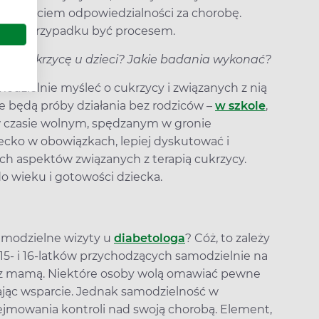
przejęciem odpowiedzialności za chorobę.
 tym przypadku być procesem.
znać cukrzycę u dzieci? Jakie badania wykonać?
odzielnie myśleć o cukrzycy i związanych z nią
e będą próby działania bez rodziców –
w szkole
,
 w czasie wolnym, spędzanym w gronie
ecko w obowiązkach, lepiej dyskutować i
ch aspektów związanych z terapią cukrzycy.
o wieku i gotowości dziecka.
amodzielne wizyty u
diabetologa
? Cóż, to zależy
5- i 16-latków przychodzących samodzielnie na
ię z mamą. Niektóre osoby wolą omawiać pewne
 mając wsparcie. Jednak samodzielność w
ejmowania kontroli nad swoją chorobą. Element,