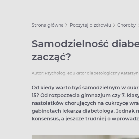
Strona główna
Poczytaj o zdrowiu
Choroby
Samodzielność diabet
zacząć?
Autor:
Psycholog, edukator diabetologiczny Katarzy
Od kiedy warto być samodzielnym w cuk
15? Od rozpoczęcia gimnazjum czy 7. klas
nastolatków chorujących na cukrzycę wra
gabinetach lekarza diabetologa. Jednak m
konsensus, a jeszcze trudniej o wprowadz