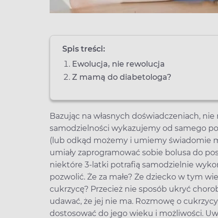
Spis treści:
Ewolucja, nie rewolucja
Z mamą do diabetologa?
Bazując na własnych doświadczeniach, nie
samodzielności wykazujemy od samego po
(lub odkąd możemy i umiemy świadomie myśl
umiały zaprogramować sobie bolusa do posi
niektóre 3-latki potrafią samodzielnie wyko
pozwolić. Że za małe? Że dziecko w tym wi
cukrzycę? Przecież nie sposób ukryć chor
udawać, że jej nie ma. Rozmowę o cukrzycy,
dostosować do jego wieku i możliwości. Uwa