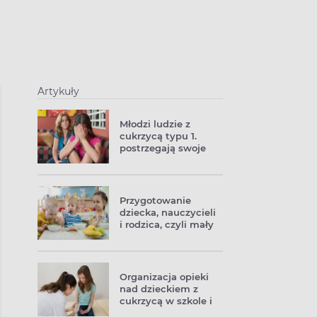
Artykuły
Młodzi ludzie z
cukrzycą typu 1.
postrzegają swoje
życie jako gorsze
Przygotowanie
dziecka, nauczycieli
i rodzica, czyli mały
cukrzyk idzie do
przedszkola
Organizacja opieki
nad dzieckiem z
cukrzycą w szkole i
przedszkolu