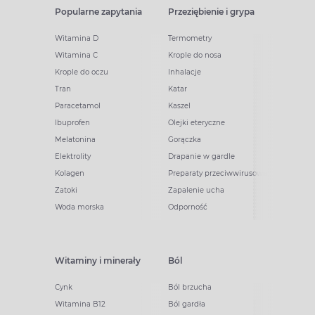
Popularne zapytania
Przeziębienie i grypa
Witamina D
Termometry
Witamina C
Krople do nosa
Krople do oczu
Inhalacje
Tran
Katar
Paracetamol
Kaszel
Ibuprofen
Olejki eteryczne
Melatonina
Gorączka
Elektrolity
Drapanie w gardle
Kolagen
Preparaty przeciwwirusowe
Zatoki
Zapalenie ucha
Woda morska
Odporność
Witaminy i minerały
Ból
Cynk
Ból brzucha
Witamina B12
Ból gardła