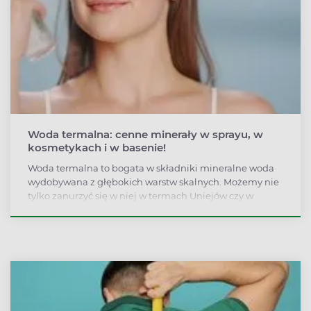
Woda termalna: cenne minerały w sprayu, w
kosmetykach i w basenie!
Woda termalna to bogata w składniki mineralne woda
wydobywana z głębokich warstw skalnych. Możemy nie
tylko zanurzyć się w niej w termach Uniejów czy w
Zakopanem – znajdziemy ją także w składzie
kosmetyków, zwłaszcza dla cery wrażliwej i trądzikowej.
Woda termalna w sprayu polecana jest zaś dla każdego,
kto potrzebuje odświeżyć i nawilżyć twarz w biurze,
podróży lub w czasie treningu.