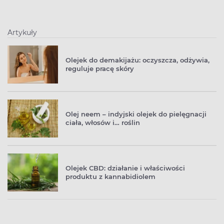
Artykuły
Olejek do demakijażu: oczyszcza, odżywia,
reguluje pracę skóry
Olej neem – indyjski olejek do pielęgnacji
ciała, włosów i… roślin
Olejek CBD: działanie i właściwości
produktu z kannabidiolem