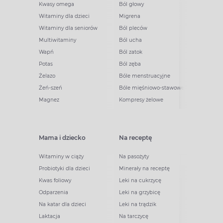
Kwasy omega
Ból głowy
Witaminy dla dzieci
Migrena
Witaminy dla seniorów
Ból pleców
Multiwitaminy
Ból ucha
Wapń
Ból zatok
Potas
Ból zęba
Żelazo
Bóle menstruacyjne
Żeń-szeń
Bóle mięśniowo-stawowe
Magnez
Kompresy żelowe
Mama i dziecko
Na receptę
Witaminy w ciąży
Na pasożyty
Probiotyki dla dzieci
Minerały na receptę
Kwas foliowy
Leki na cukrzycę
Odparzenia
Leki na grzybicę
Na katar dla dzieci
Leki na trądzik
Laktacja
Na tarczycę