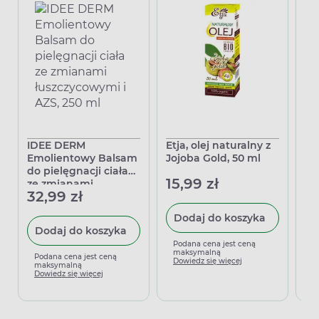
IDEE DERM
Etja, olej naturalny z
Ol
Emolientowy Balsam
Jojoba Gold, 50 ml
do
do pielęgnacji ciała
E 
15,99 zł
ze zmianami
ml
32,99 zł
11
łuszczycowymi i AZS,
250 ml
Dodaj do koszyka
Dodaj do koszyka
Podana cena jest ceną
maksymalną
Podana cena jest ceną
P
Dowiedz się więcej
maksymalną
m
Dowiedz się więcej
D