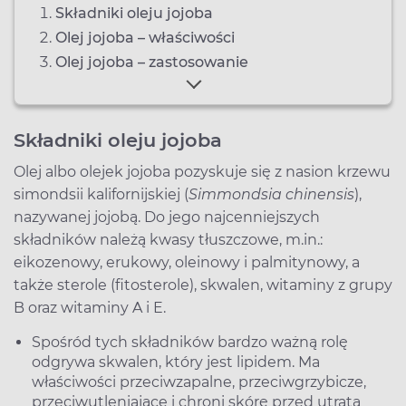
Składniki oleju jojoba
Olej jojoba – właściwości
Olej jojoba – zastosowanie
Składniki oleju jojoba
Olej albo olejek jojoba pozyskuje się z nasion krzewu
simondsii kalifornijskiej (
Simmondsia chinensis
),
nazywanej jojobą. Do jego najcenniejszych
składników należą kwasy tłuszczowe, m.in.:
eikozenowy, erukowy, oleinowy i palmitynowy, a
także sterole (fitosterole), skwalen, witaminy z grupy
B oraz witaminy A i E.
Spośród tych składników bardzo ważną rolę
odgrywa skwalen, który jest lipidem. Ma
właściwości przeciwzapalne, przeciwgrzybicze,
przeciwutleniające i chroni skórę przed utratą