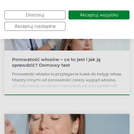
Dostosuj
Akceptuj wszystko
Akceptuj niezbędne
Porowatość włosów – co to jest i jak ją
sprawdzić? Domowy test
Porowatość włosów to przyleganie łusek do łodygi włosa.
Między innymi od porowatości zależy wygląd włosów,
ich odporność na wilgoć i temperaturę oraz podatność
na zabiegi stylizacyjne. Jak przeprowadzić test na
porowatość włosów, by sprawdzić, jakie włosy mamy?