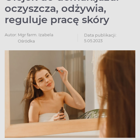
oczyszcza, odżywia,
reguluje pracę skóry
Autor:
Mgr farm. Izabela
Data publikacji:
5.05.2023
Ośródka