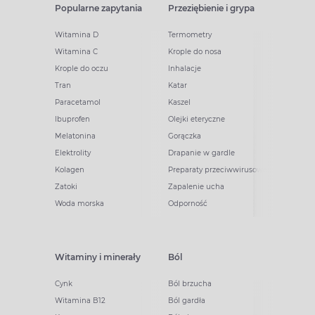
Popularne zapytania
Przeziębienie i grypa
Witamina D
Termometry
Witamina C
Krople do nosa
Krople do oczu
Inhalacje
Tran
Katar
Paracetamol
Kaszel
Ibuprofen
Olejki eteryczne
Melatonina
Gorączka
Elektrolity
Drapanie w gardle
Kolagen
Preparaty przeciwwirusowe
Zatoki
Zapalenie ucha
Woda morska
Odporność
Witaminy i minerały
Ból
Cynk
Ból brzucha
Witamina B12
Ból gardła