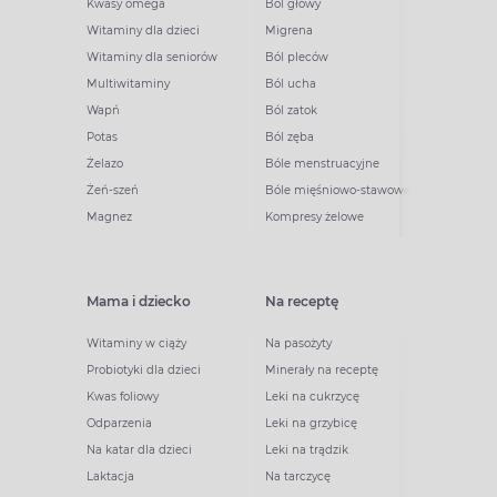
Kwasy omega
Ból głowy
Witaminy dla dzieci
Migrena
Witaminy dla seniorów
Ból pleców
Multiwitaminy
Ból ucha
Wapń
Ból zatok
Potas
Ból zęba
Żelazo
Bóle menstruacyjne
Żeń-szeń
Bóle mięśniowo-stawowe
Magnez
Kompresy żelowe
Mama i dziecko
Na receptę
Witaminy w ciąży
Na pasożyty
Probiotyki dla dzieci
Minerały na receptę
Kwas foliowy
Leki na cukrzycę
Odparzenia
Leki na grzybicę
Na katar dla dzieci
Leki na trądzik
Laktacja
Na tarczycę