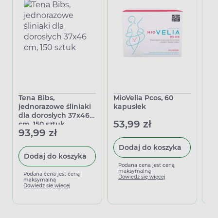
Tena Bibs,
MioVelia Pcos, 60
In
jednorazowe śliniaki
kapusłek
gi
dla dorosłych 37x46
ka
53,99 zł
cm, 150 sztuk
do
93,99 zł
4
Dodaj do koszyka
Dodaj do koszyka
Podana cena jest ceną
maksymalną
Podana cena jest ceną
P
Dowiedz się więcej
maksymalną
m
Dowiedz się więcej
D