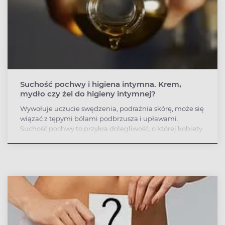
Suchość pochwy i higiena intymna. Krem,
mydło czy żel do higieny intymnej?
Wywołuje uczucie swędzenia, podrażnia skórę, może się
wiązać z tępymi bólami podbrzusza i upławami.
Suchość pochwy to przykra dolegliwość, o której kobiety
czasem nie mówią nawet swojemu ginekologowi.
Jednak nieleczona, choroba wywołuje niechęć do seksu
i pogarsza komfort życia. Jednym z istotnych
elementów podczas kuracji jest odpowiednia higiena
intymna.