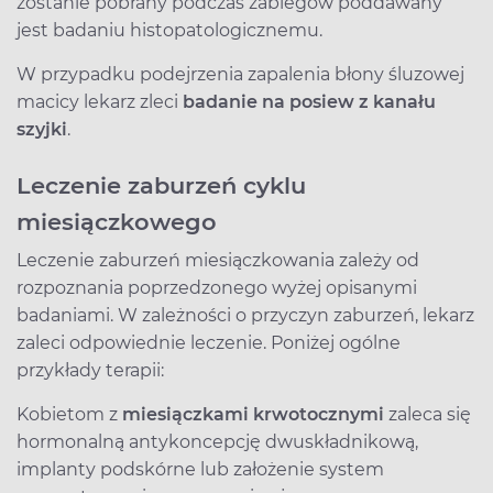
zostanie pobrany podczas zabiegów poddawany
jest badaniu histopatologicznemu.
W przypadku podejrzenia zapalenia błony śluzowej
macicy lekarz zleci
badanie na posiew z kanału
szyjki
.
Leczenie zaburzeń cyklu
miesiączkowego
Leczenie zaburzeń miesiączkowania zależy od
rozpoznania poprzedzonego wyżej opisanymi
badaniami. W zależności o przyczyn zaburzeń, lekarz
zaleci odpowiednie leczenie. Poniżej ogólne
przykłady terapii:
Kobietom z
miesiączkami krwotocznymi
zaleca się
hormonalną antykoncepcję dwuskładnikową,
implanty podskórne lub założenie system