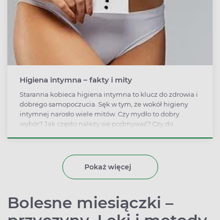
Higiena intymna – fakty i mity
Staranna kobieca higiena intymna to klucz do zdrowia i
dobrego samopoczucia. Sęk w tym, że wokół higieny
intymnej narosło wiele mitów. Czy mydło to dobry
wybór? Jak często należy się podmywać? Czy do
pielęgnacji miejsc intymnych zalecana jest gąbka?
Poznaj odpowiedzi na najczęstsze wątpliwości.
Pokaż więcej
Bolesne miesiączki –