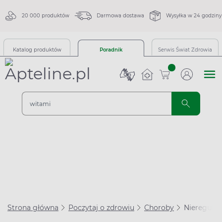
20 000 produktów
Darmowa dostawa
Wysyłka w 24 godziny
Katalog produktów
Poradnik
Serwis Świat Zdrowia
sztuk
Strona główna
Poczytaj o zdrowiu
Choroby
Nieregularn