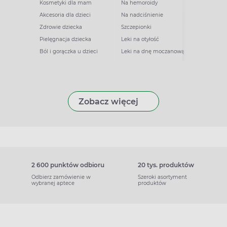
Kosmetyki dla mam
Na hemoroidy
Akcesoria dla dzieci
Na nadciśnienie
Zdrowie dziecka
Szczepionki
Pielęgnacja dziecka
Leki na otyłość
Ból i gorączka u dzieci
Leki na dnę moczanową
Zobacz więcej
2 600 punktów odbioru
20 tys. produktów
Odbierz zamówienie w
Szeroki asortyment
wybranej aptece
produktów