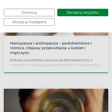
Dostosuj
Akceptuj wszystko
Akceptuj niezbędne
Menopauza i andropauza – podobieństwa i
różnice. Objawy przekwitania u kobiet i
mężczyzn
Kobiety przechodzą menopauzę (klimakterium), a
mężczyźni andropauzę (zespół niedoboru testosteronu).
O męskich problemach przekwitania mówi się rzadziej.
Objawy są podobne, jak w przypadku menopauzy.