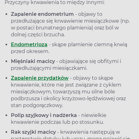
Przyczyny krwawienia to między innymi:
Zapalenie endometrium
- objawy to
przedłużające się krwawienie miesiączkowe (np.
w postaci brunatnego plamienia) oraz ból w
dolnej części brzucha.
Endometrioza
- skąpe plamienie ciemną krwią
przed okresem.
Mięśniaki macicy
- objawiające się obfitymi i
przedłużającymi miesiączkami.
Zapalenie przydatków
- objawy to skąpe
krwawienie, które nie jest związane z cyklem
miesiączkowym, towarzyszą mu silne bóle
podbrzusza i okolicy krzyżowo-lędźwiowej oraz
stan podgorączkowy.
Polip szyjkowy i nadżerka
- niewielkie
krwawienie podczas lub po stosunku.
Rak szyjki macicy
- krwawienia następują w
następstwie dotyku lub urazu, mogą pojawić się