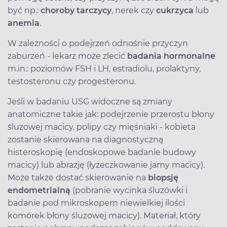
być np.:
choroby tarczycy
, nerek czy
cukrzyca
lub
anemia
.
W zależności o podejrzeń odnośnie przyczyn
zaburzeń - lekarz może zlecić
badania hormonalne
m.in.: poziomów FSH i LH, estradiolu, prolaktyny,
testosteronu czy progesteronu.
Jeśli w badaniu USG widoczne są zmiany
anatomiczne takie jak: podejrzenie przerostu błony
śluzowej macicy, polipy czy mięśniaki - kobieta
zostanie skierowana na diagnostyczną
histeroskopię (endoskopowe badanie budowy
macicy) lub abrazję (łyżeczkowanie jamy macicy).
Może także dostać skierowanie na
biopsję
endometrialną
(pobranie wycinka śluzówki i
badanie pod mikroskopem niewielkiej ilości
komórek błony śluzowej macicy). Materiał, który