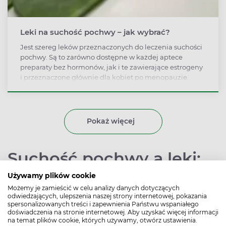
Leki na suchość pochwy – jak wybrać?
Jest szereg leków przeznaczonych do leczenia suchości
pochwy. Są to zarówno dostępne w każdej aptece
preparaty bez hormonów, jak i te zawierające estrogeny
i przeznaczone głównie dla kobiet po menopauzie.
Wybór sposobu leczenia suchości pochwy zależy od
stylu życia kobiety, tego, czy suchość pochwy występuje
przejściowo oraz indywidualnych preferencji.
Pokaż więcej
Suchość pochwy a leki:
antyalergiczne,
Używamy plików cookie
Możemy je zamieścić w celu analizy danych dotyczących
antybiotyki,
odwiedzających, ulepszenia naszej strony internetowej, pokazania
spersonalizowanych treści i zapewnienia Państwu wspaniałego
antydepresanty
doświadczenia na stronie internetowej. Aby uzyskać więcej informacji
na temat plików cookie, których używamy, otwórz ustawienia.