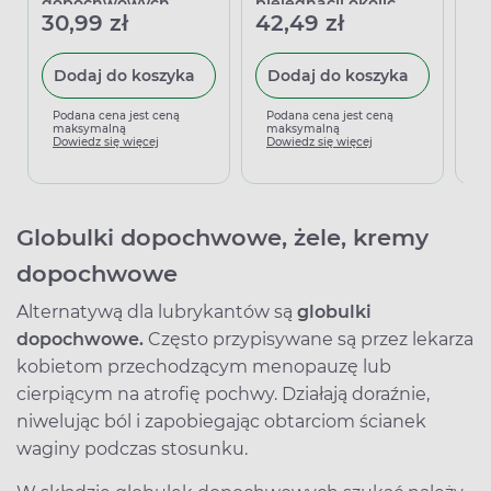
36
dopochwowych
pielęgnacji okolic
30,99 zł
42,49 zł
intymnych, 50 ml
Dodaj do koszyka
Dodaj do koszyka
P
m
Podana cena jest ceną
Podana cena jest ceną
D
maksymalną
maksymalną
Dowiedz się więcej
Dowiedz się więcej
Globulki dopochwowe, żele, kremy
dopochwowe
Alternatywą dla lubrykantów są
globulki
dopochwowe.
Często przypisywane są przez lekarza
kobietom przechodzącym menopauzę lub
cierpiącym na atrofię pochwy. Działają doraźnie,
niwelując ból i zapobiegając obtarciom ścianek
waginy podczas stosunku.