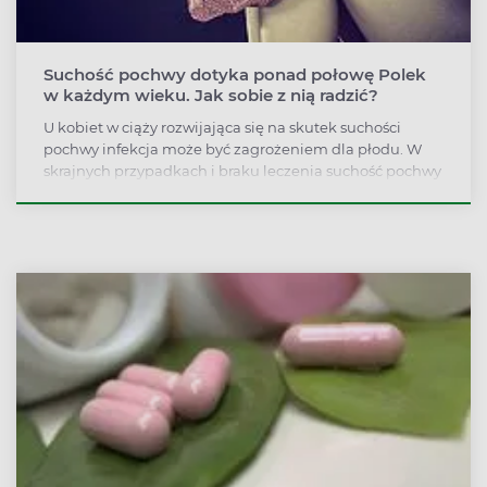
Suchość pochwy dotyka ponad połowę Polek
w każdym wieku. Jak sobie z nią radzić?
U kobiet w ciąży rozwijająca się na skutek suchości
pochwy infekcja może być zagrożeniem dla płodu. W
skrajnych przypadkach i braku leczenia suchość pochwy
może prowadzić do zapalenia błony śluzowej macicy,
zapalenia przydatków, zapalenia dróg moczowych i
zakażenia tkanek miękkich. Jakie mogą być przyczyny
suchości pochwy? Jak sobie z nią radzić?