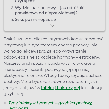
Czytaj też:
Wydzielina z pochwy − jak odróżnić
prawidłową od nieprawidłowej?
Seks po menopauzie
Brak śluzu w okolicach intymnych kobiet może być
przyczyną lub symptomem chorób pochwy i nie
wolno go lekceważyć. Za jego wytwarzanie
odpowiedzialne są kobiece hormony – estrogeny.
Najczęściej ich poziom spada właśnie w okresie
menopauzy – ścianki pochwy stają się mniej
elastyczne i cieńsze. Wtedy też występuje suchość
pochwy. Może być ona zarówno rezultatem, jak i
jednym z objawów
infekcji bakteryjnej
lub infekcji
grzybiczej.
Typy infekcji intymnych – grzybica pochwy,
waginoza