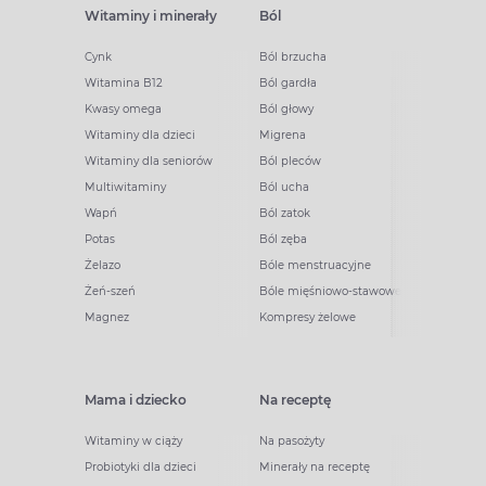
Witaminy i minerały
Ból
Cynk
Ból brzucha
Witamina B12
Ból gardła
Kwasy omega
Ból głowy
Witaminy dla dzieci
Migrena
Witaminy dla seniorów
Ból pleców
Multiwitaminy
Ból ucha
Wapń
Ból zatok
Potas
Ból zęba
Żelazo
Bóle menstruacyjne
Żeń-szeń
Bóle mięśniowo-stawowe
Magnez
Kompresy żelowe
Mama i dziecko
Na receptę
Witaminy w ciąży
Na pasożyty
Probiotyki dla dzieci
Minerały na receptę