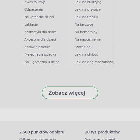
Kwas foliowy
Leki na cukrzycę
Odparzenia
Leki na grzybicę
Na katar dla dzieci
Leki na trądzik
Laktacja
Na tarczycę
Kosmetyki dla mam
Na hemoroidy
Akcesoria dla dzieci
Na nadciśnienie
Zdrowie dziecka
Szczepionki
Pielęgnacja dziecka
Leki na otyłość
Ból i gorączka u dzieci
Leki na dnę moczanową
Zobacz więcej
2 600 punktów odbioru
20 tys. produktów
Odbierz zamówienie w
Szeroki asortyment