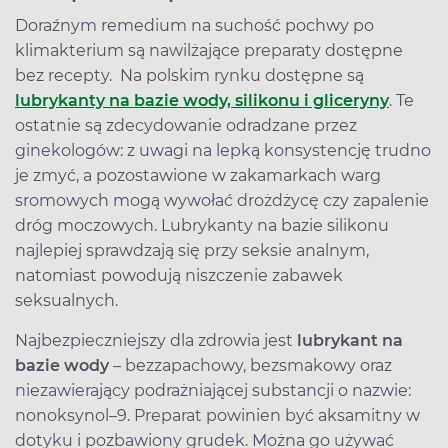
Doraźnym remedium na suchość pochwy po
klimakterium są nawilżające preparaty dostępne
bez recepty. Na polskim rynku dostępne są
lubrykanty na bazie wody, silikonu i gliceryny
. Te
ostatnie są zdecydowanie odradzane przez
ginekologów: z uwagi na lepką konsystencję trudno
je zmyć, a pozostawione w zakamarkach warg
sromowych mogą wywołać drożdżycę czy zapalenie
dróg moczowych. Lubrykanty na bazie silikonu
najlepiej sprawdzają się przy seksie analnym,
natomiast powodują niszczenie zabawek
seksualnych.
Najbezpieczniejszy dla zdrowia jest
lubrykant na
bazie wody
– bezzapachowy, bezsmakowy oraz
niezawierający podrażniającej substancji o nazwie:
nonoksynol–9. Preparat powinien być aksamitny w
dotyku i pozbawiony grudek. Można go używać