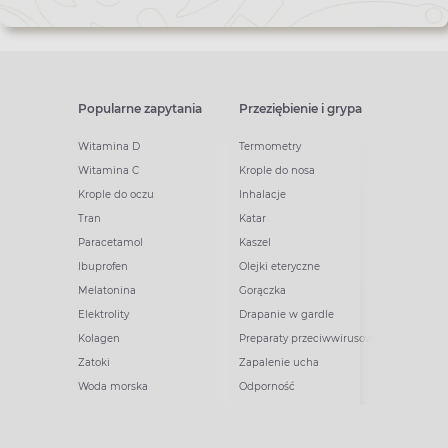
Popularne zapytania
Przeziębienie i grypa
Witamina D
Termometry
Witamina C
Krople do nosa
Krople do oczu
Inhalacje
Tran
Katar
Paracetamol
Kaszel
Ibuprofen
Olejki eteryczne
Melatonina
Gorączka
Elektrolity
Drapanie w gardle
Kolagen
Preparaty przeciwwirusowe
Zatoki
Zapalenie ucha
Woda morska
Odporność