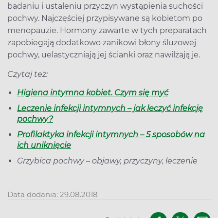
badaniu i ustaleniu przyczyn wystąpienia suchości
pochwy. Najczęściej przypisywane są kobietom po
menopauzie. Hormony zawarte w tych preparatach
zapobiegają dodatkowo zanikowi błony śluzowej
pochwy, uelastyczniają jej ścianki oraz nawilżają je.
Czytaj też:
Higiena intymna kobiet. Czym się myć
Leczenie infekcji intymnych – jak leczyć infekcję
pochwy?
Profilaktyka infekcji intymnych – 5 sposobów na
ich uniknięcie
Grzybica pochwy – objawy, przyczyny, leczenie
Data dodania: 29.08.2018