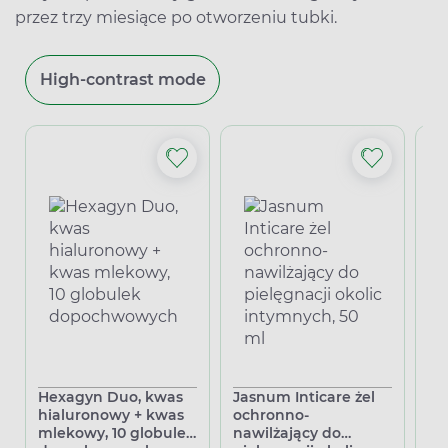
przez trzy miesiące po otworzeniu tubki.
High-contrast mode
Hexagyn Duo, kwas
Jasnum Inticare żel
He
hialuronowy + kwas
ochronno-
do
mlekowy, 10 globulek
nawilżający do