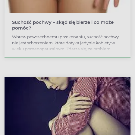
Suchość pochwy – skąd się bierze i co może
pomóc?
Wbrew powszechnemu przekonaniu, suchość pochwy
nie jest schorzeniem, które dotyka jedynie kobiety w
wieku pomenopauzalnym. Zdarza się, że problem
dotyczy dwudziesto- i trzydziestolatek. Przyczyny
suchości pochwy są związane głównie z kobiecymi
hormonami.