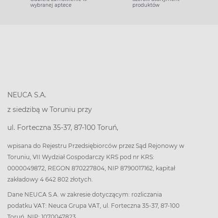
wybranej aptece
produktów
NEUCA S.A.
z siedzibą w Toruniu przy
ul. Forteczna 35-37, 87-100 Toruń,
wpisana do Rejestru Przedsiębiorców przez Sąd Rejonowy w
Toruniu, VII Wydział Gospodarczy KRS pod nr KRS:
0000049872, REGON 870227804, NIP 8790017162, kapitał
zakładowy 4 642 802 złotych.
Dane NEUCA S.A. w zakresie dotyczącym: rozliczania
podatku VAT: Neuca Grupa VAT, ul. Forteczna 35-37, 87-100
Toruń, NIP: 1070047823