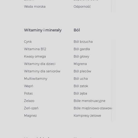
Woda morska
Odporność
Witaminy i minerały
Ból
Cynk
Ból brzucha
Witamina B12
Ból gardła
Kwasy omega
Ból głowy
Witaminy dla dzieci
Migrena
Witaminy dla seniorów
Ból pleców
Multiwitaminy
Ból ucha
Wapń
Ból zatok
Potas
Ból zęba
Żelazo
Bóle menstruacyjne
Żeń-szeń
Bóle mięśniowo-stawowe
Magnez
Kompresy żelowe