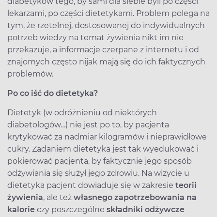
diabetyków tego, by sami dla siebie byli po części
lekarzami, po części dietetykami. Problem polega na
tym, że rzetelnej, dostosowanej do indywidualnych
potrzeb wiedzy na temat żywienia nikt im nie
przekazuje, a informacje czerpane z internetu i od
znajomych często nijak mają się do ich faktycznych
problemów.
Po co iść do dietetyka?
Dietetyk (w odróżnieniu od niektórych
diabetologów…) nie jest po to, by pacjenta
krytykować za nadmiar kilogramów i nieprawidłowe
cukry. Zadaniem dietetyka jest tak wyedukować i
pokierować pacjenta, by faktycznie jego sposób
odżywiania się służył jego zdrowiu. Na wizycie u
dietetyka pacjent dowiaduje się w zakresie
teorii
żywienia
, ale też
własnego zapotrzebowania na
kalorie
czy poszczególne
składniki odżywcze