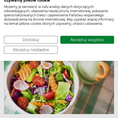
Dieta cukrzycowa – co
Używamy plików cookie
Możemy je zamieścić w celu analizy danych dotyczących
jeść przy cukrzycy typu
odwiedzających, ulepszenia naszej strony internetowej, pokazania
spersonalizowanych treści i zapewnienia Państwu wspaniałego
2?
doświadczenia na stronie internetowej. Aby uzyskać więcej informacji
na temat plików cookie, których używamy, otwórz ustawienia.
Autor:
Redakcja Apteline
Data publikacji: 14.11.2016
Dostosuj
Akceptuj wszystko
Akceptuj niezbędne