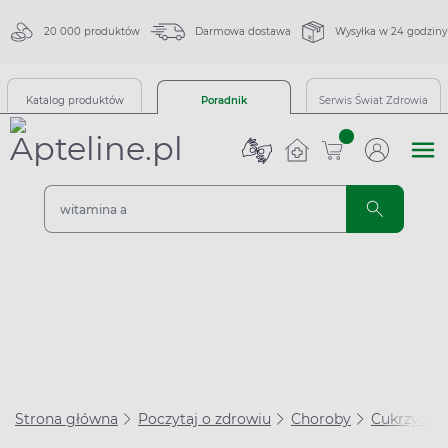
20 000 produktów
Darmowa dostawa
Wysyłka w 24 godziny
Katalog produktów
Poradnik
Serwis Świat Zdrowia
sztuk
Strona główna
Poczytaj o zdrowiu
Choroby
Cukrzyca