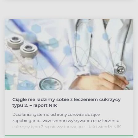
być monotonna. Jaką dietę powinien stosować
diabetyk?
Ciągle nie radzimy sobie z leczeniem cukrzycy
typu 2. – raport NIK
Działania systemu ochrony zdrowia służące
zapobieganiu, wczesnemu wykrywaniu oraz leczeniu
cukrzycy typu 2. są niewystarczające – tak twierdzi NIK.
Choć wiele mówi się o tym, że cukrzyca stanowi priorytet