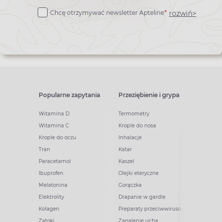
do
rozwiń>
Chcę otrzymywać newsletter Apteline
*
newslettera
Popularne zapytania
Przeziębienie i grypa
Witamina D
Termometry
Witamina C
Krople do nosa
Krople do oczu
Inhalacje
Tran
Katar
Paracetamol
Kaszel
Ibuprofen
Olejki eteryczne
Melatonina
Gorączka
Elektrolity
Drapanie w gardle
Kolagen
Preparaty przeciwwirusowe
Zatoki
Zapalenie ucha