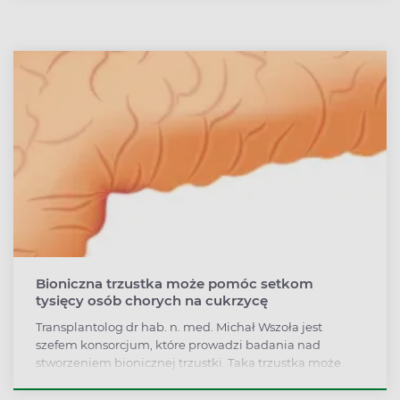
w systemie opieki zdrowotnej, nie potwierdzają tego
fakty. Nie potrafimy skutecznie ani zapobiegać cukrzycy
typu 2., ani chronić osób już nią dotkniętych przed
rozwojem późnych powikłań cukrzycy. Jednak to nie
wszystkie przewinienia.
Bioniczna trzustka może pomóc setkom
tysięcy osób chorych na cukrzycę
Transplantolog dr hab. n. med. Michał Wszoła jest
szefem konsorcjum, które prowadzi badania nad
stworzeniem bionicznej trzustki. Taka trzustka może
pomóc setkom tysięcy osób chorych na cukrzycę.