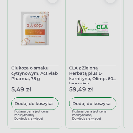
Glukoza o smaku
CLA z Zieloną
Re
cytrynowym, Activlab
Herbatą plus L-
wa
Pharma, 75 g
karnityna, Olimp, 60
sa
kapsułek
5,49 zł
59,49 zł
65
Dodaj do koszyka
Dodaj do koszyka
Podana cena jest ceną
Podana cena jest ceną
P
maksymalną
maksymalną
m
Dowiedz się więcej
Dowiedz się więcej
D