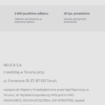
2 600 punktów odbioru
20 tys. produktów
Odbierz zamówienie w
Szeroki asortyment
wybranej aptece
produktów
NEUCA S.A.
z siedzibą w Toruniu przy
ul. Forteczna 35-37, 87-100 Toruń,
wpisana do Rejestru Przedsiębiorców przez Sąd Rejonowy w
Toruniu, VII Wydział Gospodarczy KRS pod nr KRS:
0000049872, REGON 870227804, NIP 8790017162, kapitał