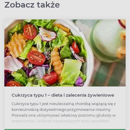
Zobacz także
Cukrzyca typu 1 – dieta i zalecenia żywieniowe
Cukrzyca typu 1 jest nieuleczalną chorobą wiążącą się z
koniecznością dożywotniego przyjmowania insuliny.
Pozwala ona utrzymywać właściwy poziomu glukozy w
organizmie i uniknąć zagrażających życiu powikłań.
Jednak dieta również jest ważna i nie wcale nie musi