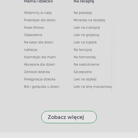
Mama i dziecko
Na receptę
Witaminy w ciąży
Na pasożyty
Probiotyki dla dzieci
Minerały na receptę
Kwas foliowy
Leki na cukrzycę
Odparzenia
Leki na grzybicę
Na katar dla dzieci
Leki na trądzik
Laktacja
Na tarczycę
Kosmetyki dla mam
Na hemoroidy
Akcesoria dla dzieci
Na nadciśnienie
Zdrowie dziecka
Szczepionki
Pielęgnacja dziecka
Leki na otyłość
Ból i gorączka u dzieci
Leki na dnę moczanową
Zobacz więcej