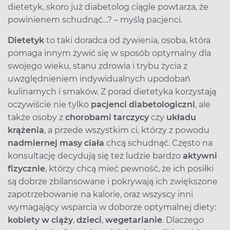
dietetyk, skoro już diabetolog ciągle powtarza, że
powinienem schudnąć…? – myślą pacjenci.
Dietetyk
to taki doradca od żywienia, osoba, która
pomaga innym żywić się w sposób optymalny dla
swojego wieku, stanu zdrowia i trybu życia z
uwzględnieniem indywidualnych upodobań
kulinarnych i smaków. Z porad dietetyka korzystają
oczywiście nie tylko
pacjenci diabetologiczni
, ale
także osoby z
chorobami tarczycy
czy
układu
krążenia
, a przede wszystkim ci, którzy z powodu
nadmiernej masy ciała
chcą schudnąć. Często na
konsultację decydują się też ludzie bardzo
aktywni
fizycznie
, którzy chcą mieć pewność, że ich posiłki
są dobrze zbilansowane i pokrywają ich zwiększone
zapotrzebowanie na kalorie, oraz wszyscy inni
wymagający wsparcia w doborze optymalnej diety:
kobiety w ciąży
,
dzieci
,
wegetarianie
. Dlaczego