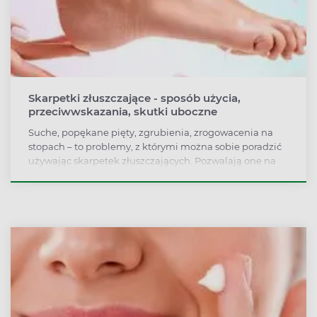
Skarpetki złuszczające - sposób użycia,
przeciwwskazania, skutki uboczne
Suche, popękane pięty, zgrubienia, zrogowacenia na
stopach – to problemy, z którymi można sobie poradzić
używając skarpetek złuszczających. Pozwalają one na
bezpieczne pozbycie się martwego naskórka z całej
powierzchni stopy, znacznie skuteczniej niż tradycyjne
ścieranie zrogowaciałej skóry. Na czym polega działanie
skarpetek złuszczających? Dla kogo są przeznaczone?
Czy są bezpiecznie? Jak prawidłowo używać skarpetek
złuszczających?