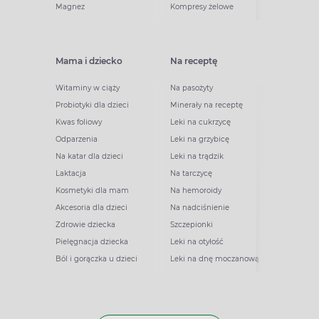
Magnez
Kompresy żelowe
Mama i dziecko
Na receptę
Witaminy w ciąży
Na pasożyty
Probiotyki dla dzieci
Minerały na receptę
Kwas foliowy
Leki na cukrzycę
Odparzenia
Leki na grzybicę
Na katar dla dzieci
Leki na trądzik
Laktacja
Na tarczycę
Kosmetyki dla mam
Na hemoroidy
Akcesoria dla dzieci
Na nadciśnienie
Zdrowie dziecka
Szczepionki
Pielęgnacja dziecka
Leki na otyłość
Ból i gorączka u dzieci
Leki na dnę moczanową