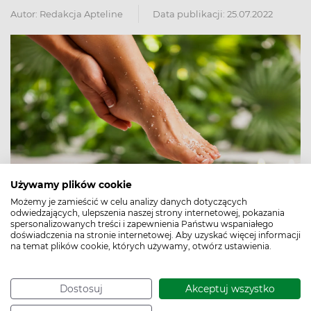
Autor:
Redakcja Apteline
Data publikacji: 25.07.2022
Używamy plików cookie
Możemy je zamieścić w celu analizy danych dotyczących
odwiedzających, ulepszenia naszej strony internetowej, pokazania
spersonalizowanych treści i zapewnienia Państwu wspaniałego
doświadczenia na stronie internetowej. Aby uzyskać więcej informacji
na temat plików cookie, których używamy, otwórz ustawienia.
Pękające pięty to przede wszystkim problem zdrowotny
- może wywoływać znaczny ból i utrudniać chodzenie. W
początkowym stadium możemy zregenerować pękające
Dostosuj
Akceptuj wszystko
pięty domowymi sposobami, np. regularnie zmiękczając