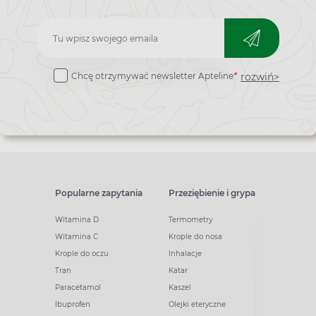
Zapisz
do
rozwiń>
Chcę otrzymywać newsletter Apteline
*
newslettera
Popularne zapytania
Przeziębienie i grypa
Witamina D
Termometry
Witamina C
Krople do nosa
Krople do oczu
Inhalacje
Tran
Katar
Paracetamol
Kaszel
Ibuprofen
Olejki eteryczne