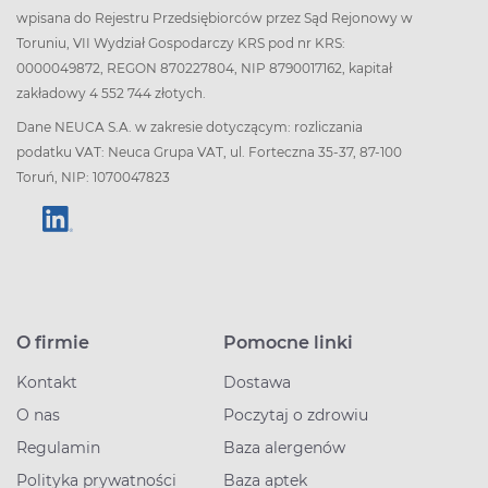
wpisana do Rejestru Przedsiębiorców przez Sąd Rejonowy w
Toruniu, VII Wydział Gospodarczy KRS pod nr KRS:
0000049872, REGON 870227804, NIP 8790017162, kapitał
zakładowy 4 552 744 złotych.
Dane NEUCA S.A. w zakresie dotyczącym: rozliczania
podatku VAT: Neuca Grupa VAT, ul. Forteczna 35-37, 87-100
Toruń, NIP: 1070047823
O firmie
Pomocne linki
Kontakt
Dostawa
O nas
Poczytaj o zdrowiu
Regulamin
Baza alergenów
Polityka prywatności
Baza aptek