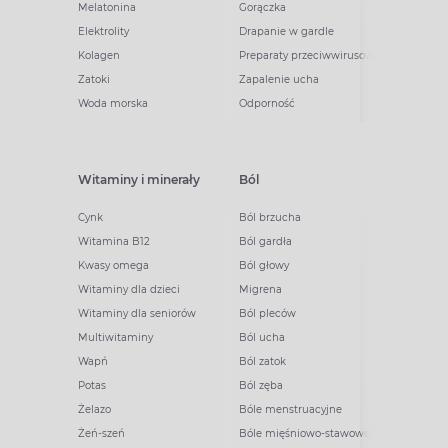
Melatonina
Gorączka
Elektrolity
Drapanie w gardle
Kolagen
Preparaty przeciwwirusowe
Zatoki
Zapalenie ucha
Woda morska
Odporność
Witaminy i minerały
Ból
Cynk
Ból brzucha
Witamina B12
Ból gardła
Kwasy omega
Ból głowy
Witaminy dla dzieci
Migrena
Witaminy dla seniorów
Ból pleców
Multiwitaminy
Ból ucha
Wapń
Ból zatok
Potas
Ból zęba
Żelazo
Bóle menstruacyjne
Żeń-szeń
Bóle mięśniowo-stawowe