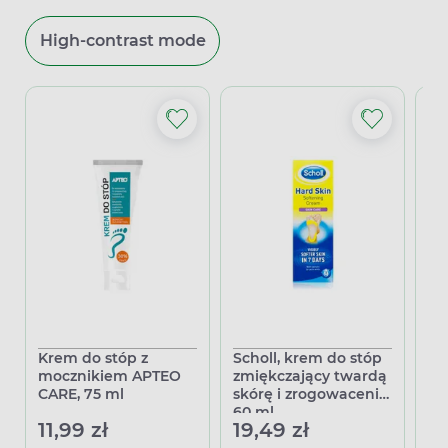
High-contrast mode
Krem do stóp z
Scholl, krem do stóp
Ox
mocznikiem APTEO
zmiękczający twardą
pę
CARE, 75 ml
skórę i zrogowacenia,
11
60 ml
11,99 zł
19,49 zł