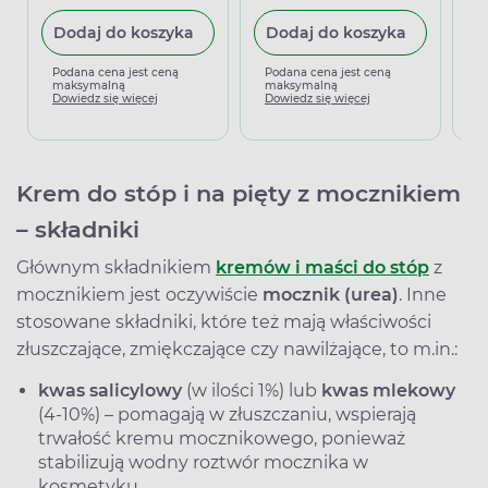
Dodaj do koszyka
Dodaj do koszyka
P
m
Podana cena jest ceną
Podana cena jest ceną
D
maksymalną
maksymalną
Dowiedz się więcej
Dowiedz się więcej
Krem do stóp i na pięty z mocznikiem
– składniki
Głównym składnikiem
kremów i maści do stóp
z
mocznikiem jest oczywiście
mocznik (urea)
. Inne
stosowane składniki, które też mają właściwości
złuszczające, zmiękczające czy nawilżające, to m.in.:
kwas salicylowy
(w ilości 1%) lub
kwas mlekowy
(4-10%) – pomagają w złuszczaniu, wspierają
trwałość kremu mocznikowego, ponieważ
stabilizują wodny roztwór mocznika w
kosmetyku,