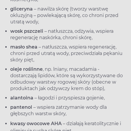
gliceryna
– nawilża skórę (tworzy warstwę
okluzyjną – powlekającą skórę, co chroni przed
utratą wody,
wosk pszczeli
– natłuszcza, odżywia, wspiera
regenerację naskórka, chroni skórę,
masło shea
– natłuszcza, wspiera regenerację,
chroni przed utratą wody, przeciwdziała pękaniu
skóry pięt,
oleje roślinne
, np. lniany, macadamia -
dostarczają lipidów, które są wykorzystywane do
odbudowy warstwy rogowej skóry (obecne w
produktach jak odżywczy krem do stóp),
alantoina
– łagodzi i przyspiesza gojenie,
pantenol
– wspiera zatrzymanie wody dla
głębszych warstw skóry,
kwasy owocowe AHA
– działają keratolitycznie i
eliminują suchą skórę pięt.