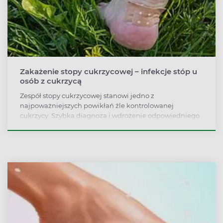
Zakażenie stopy cukrzycowej – infekcje stóp u
osób z cukrzycą
Zespół stopy cukrzycowej stanowi jedno z
najpoważniejszych powikłań źle kontrolowanej
cukrzycy. Szybka diagnoza i wdrożenie odpowiedniego
leczenia może zapobiec amputacji, która jest konieczna
w przypadku zaniedbania leczenia. Zakażenie (infekcja)
stopy cukrzycowej świadczy o znacznym stopniu
zaawansowania i stanowi istotny czynnik ryzyka
amputacji.