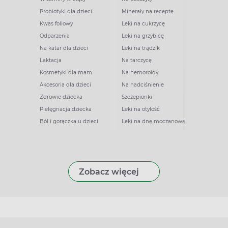
Probiotyki dla dzieci
Minerały na receptę
Kwas foliowy
Leki na cukrzycę
Odparzenia
Leki na grzybicę
Na katar dla dzieci
Leki na trądzik
Laktacja
Na tarczycę
Kosmetyki dla mam
Na hemoroidy
Akcesoria dla dzieci
Na nadciśnienie
Zdrowie dziecka
Szczepionki
Pielęgnacja dziecka
Leki na otyłość
Ból i gorączka u dzieci
Leki na dnę moczanową
Zobacz więcej