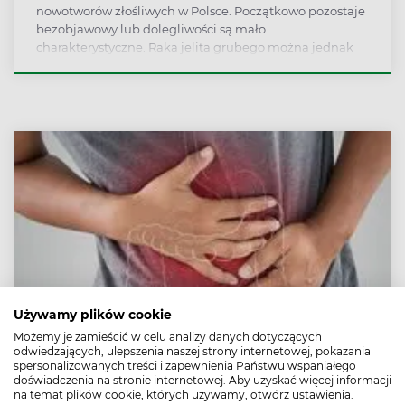
nowotworów złośliwych w Polsce. Początkowo pozostaje
bezobjawowy lub dolegliwości są mało
charakterystyczne. Raka jelita grubego można jednak
wykryć wcześnie dzięki regularnemu wykonywaniu
badań jak kolonoskopia.
Używamy plików cookie
Możemy je zamieścić w celu analizy danych dotyczących
odwiedzających, ulepszenia naszej strony internetowej, pokazania
Wrzodziejące zapalenie jelita grubego (WZJG) –
spersonalizowanych treści i zapewnienia Państwu wspaniałego
doświadczenia na stronie internetowej. Aby uzyskać więcej informacji
objawy, przyczyny, leczenie
na temat plików cookie, których używamy, otwórz ustawienia.