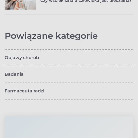
Czy wścieklizna u człowieka jest uleczalna?
Powiązane kategorie
Objawy chorób
Badania
Farmaceuta radzi