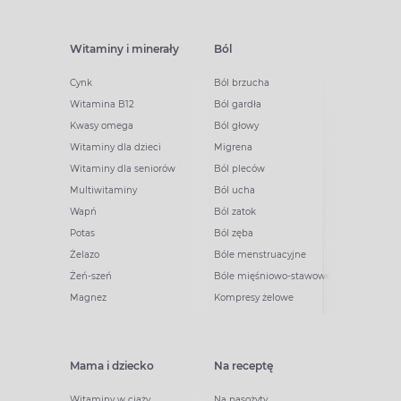
Witaminy i minerały
Ból
Cynk
Ból brzucha
Witamina B12
Ból gardła
Kwasy omega
Ból głowy
Witaminy dla dzieci
Migrena
Witaminy dla seniorów
Ból pleców
Multiwitaminy
Ból ucha
Wapń
Ból zatok
Potas
Ból zęba
Żelazo
Bóle menstruacyjne
Żeń-szeń
Bóle mięśniowo-stawowe
Magnez
Kompresy żelowe
Mama i dziecko
Na receptę
Witaminy w ciąży
Na pasożyty