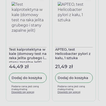
Test kalprotektyna w
APTEO, test
Mi
kale (domowy test na
Helicobacter pylori z
Ch
raka jelita grubego i
kału, 1 sztuka
ci
stany zapalne jelit)
44,49 zł
21,49 zł
3,
Dodaj do koszyka
Dodaj do koszyka
Podana cena jest ceną
Podana cena jest ceną
P
maksymalną
maksymalną
m
Dowiedz się więcej
Dowiedz się więcej
D