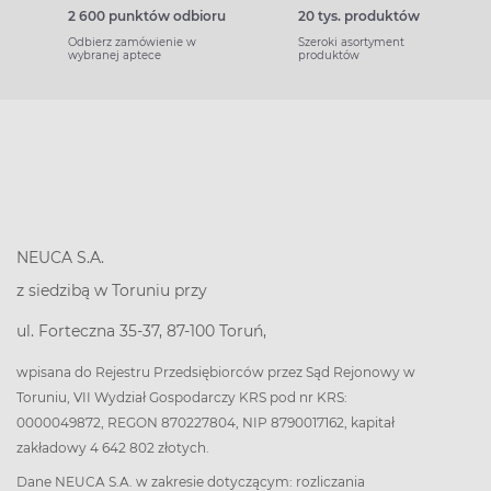
2 600 punktów odbioru
20 tys. produktów
Odbierz zamówienie w
Szeroki asortyment
wybranej aptece
produktów
NEUCA S.A.
z siedzibą w Toruniu przy
ul. Forteczna 35-37, 87-100 Toruń,
wpisana do Rejestru Przedsiębiorców przez Sąd Rejonowy w
Toruniu, VII Wydział Gospodarczy KRS pod nr KRS:
0000049872, REGON 870227804, NIP 8790017162, kapitał
zakładowy 4 642 802 złotych.
Dane NEUCA S.A. w zakresie dotyczącym: rozliczania