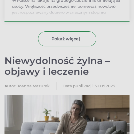
W Polsce na raka jelita grubego codziennie umierają 33
osoby. Większość przedwcześnie, ponieważ nowotwór
jest rozpoznawany dopiero w znacznym stopniu
zaawansowania, kiedy szanse na wyleczenie są już
znikome. Po raku płuca to drugi najczęściej występujący
nowotwór złośliwy w naszym kraju.
Pokaż więcej
Niewydolność żylna –
objawy i leczenie
Autor:
Joanna Mazurek
Data publikacji: 30.05.2025