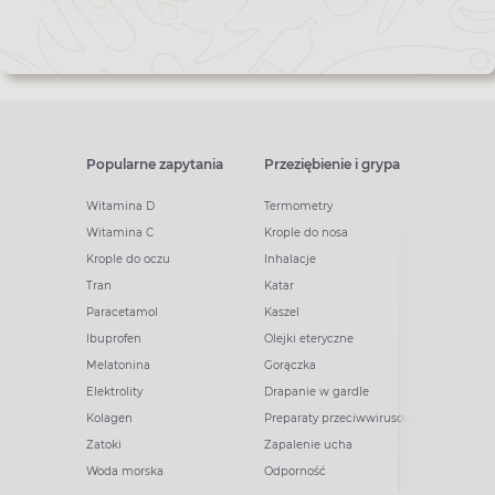
newslettera
Popularne zapytania
Przeziębienie i grypa
Witamina D
Termometry
Witamina C
Krople do nosa
Krople do oczu
Inhalacje
Tran
Katar
Paracetamol
Kaszel
Ibuprofen
Olejki eteryczne
Melatonina
Gorączka
Elektrolity
Drapanie w gardle
Kolagen
Preparaty przeciwwirusowe
Zatoki
Zapalenie ucha
Woda morska
Odporność