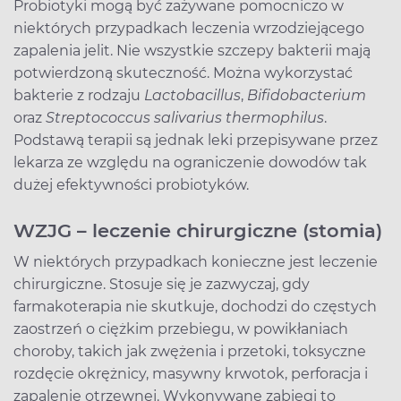
Probiotyki mogą być zażywane pomocniczo w
niektórych przypadkach leczenia wrzodziejącego
zapalenia jelit. Nie wszystkie szczepy bakterii mają
potwierdzoną skuteczność. Można wykorzystać
bakterie z rodzaju
Lactobacillus
,
Bifidobacterium
oraz
Streptococcus salivarius thermophilus
.
Podstawą terapii są jednak leki przepisywane przez
lekarza ze względu na ograniczenie dowodów tak
dużej efektywności probiotyków.
WZJG
– leczenie chirurgiczne (stomia)
W niektórych przypadkach konieczne jest leczenie
chirurgiczne. Stosuje się je zazwyczaj, gdy
farmakoterapia nie skutkuje, dochodzi do częstych
zaostrzeń o ciężkim przebiegu, w powikłaniach
choroby, takich jak zwężenia i przetoki, toksyczne
rozdęcie okrężnicy, masywny krwotok, perforacja i
zapalenie otrzewnej. Wykonywane zabiegi to