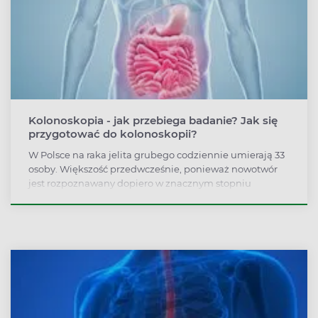
Kolonoskopia - jak przebiega badanie? Jak się
przygotować do kolonoskopii?
W Polsce na raka jelita grubego codziennie umierają 33
osoby. Większość przedwcześnie, ponieważ nowotwór
jest rozpoznawany dopiero w znacznym stopniu
zaawansowania, kiedy szanse na wyleczenie są już
znikome. Po raku płuca to drugi najczęściej występujący
nowotwór złośliwy w naszym kraju.