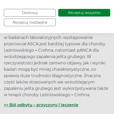
odcinkowymi, mogącymi występować w obrębie
całego przewodu pokarmowego. Owrzodzenia są
Dostosuj
Akceptuj wszystko
znacznie głębsze. Wśród powikłań częściej pojawiają
Akceptuj niezbędne
się przetoki i zwężenia jelita oraz zmiany
okołoodbytowe. Różnice mogą pojawić się również
w badanach laboratoryjnych: występowanie
przeciwciał ASCA jest bardziej typowe dla choroby
Leśniowskiego
–
Crohna, natomiast pANCA dla
wrzodziejącego zapalenia jelita grubego. W
rzeczywistości jednak zarówno objawy, jak i wyniki
badań mogą być mniej charakterystyczne, co
sprawia duże trudności diagnostyczne. Znaczna
część leków stosowanych we wrzodziejącym
zapaleniu jelita grubego jest wykorzystywana także
w terapii choroby Leśniowskiego
–
Crohna.
>> Ból odbytu – przyczyny i leczenie