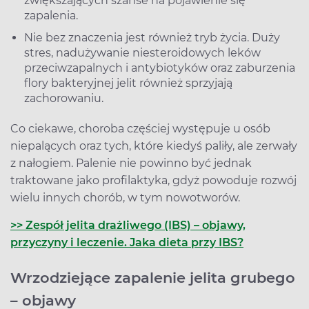
zwiększających szanse na pojawienie się
zapalenia.
Nie bez znaczenia jest również tryb życia. Duży
stres, nadużywanie niesteroidowych leków
przeciwzapalnych i antybiotyków oraz zaburzenia
flory bakteryjnej jelit również sprzyjają
zachorowaniu.
Co ciekawe, choroba częściej występuje u osób
niepalących oraz tych, które kiedyś paliły, ale zerwały
z nałogiem. Palenie nie powinno być jednak
traktowane jako profilaktyka, gdyż powoduje rozwój
wielu innych chorób, w tym nowotworów.
>> Zespół jelita drażliwego (IBS) – objawy,
przyczyny i leczenie. Jaka dieta przy IBS?
Wrzodziejące zapalenie jelita grubego
– objawy