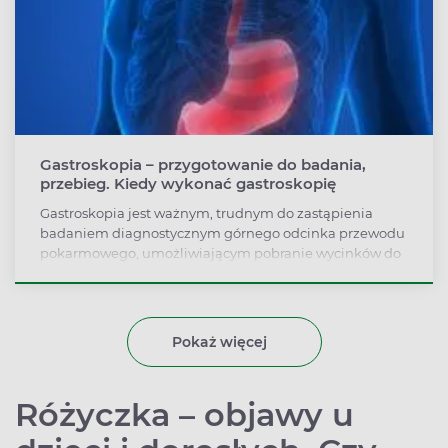
Gastroskopia – przygotowanie do badania,
przebieg. Kiedy wykonać gastroskopię
Gastroskopia jest ważnym, trudnym do zastąpienia
badaniem diagnostycznym górnego odcinka przewodu
pokarmowego, umożliwiającym pobranie wycinków do
analizy oraz wykonanie drobnych zabiegów
terapeutycznych. Nie jest badaniem komfortowym dla
pacjenta, zazwyczaj jest jednak bezbolesna i całkowicie
bezpieczna.
Pokaż więcej
Różyczka – objawy u