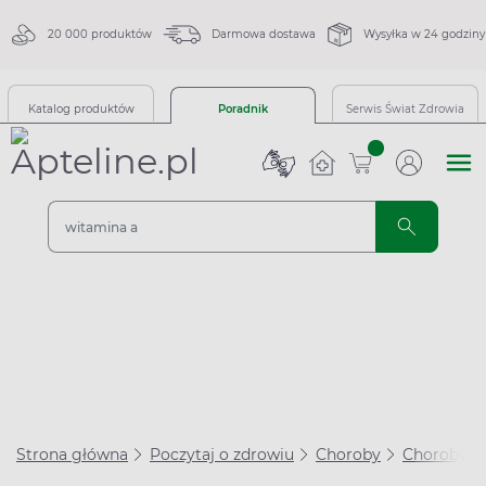
20 000 produktów
Darmowa dostawa
Wysyłka w 24 godziny
Katalog produktów
Poradnik
Serwis Świat Zdrowia
sztuk
Strona główna
Poczytaj o zdrowiu
Choroby
Choroby u