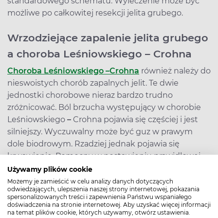
standardowego schematu. Wyleczenie może być
możliwe po całkowitej resekcji jelita grubego.
Wrzodziejące zapalenie jelita grubego
a choroba Leśniowskiego – Crohna
Choroba Leśniowskiego –
Crohna
również należy do
nieswoistych chorób zapalnych jelit. Te dwie
jednostki chorobowe nieraz bardzo trudno
zróżnicować. Ból brzucha występujący w chorobie
Leśniowskiego
–
Crohna pojawia się częściej i jest
silniejszy. Wyczuwalny może być guz w prawym
dole biodrowym. Rzadziej jednak pojawia się
krwawienie. Pomocny w postawieniu prawidłowej
diagnozy może być obraz jelit w badaniach
Używamy plików cookie
endoskopowych. We wrzodziejącym zapaleniu jelita
Możemy je zamieścić w celu analizy danych dotyczących
odwiedzających, ulepszenia naszej strony internetowej, pokazania
grubego zmiany mają charakter ciągły, jednak
spersonalizowanych treści i zapewnienia Państwu wspaniałego
owrzodzenia są powierzchowne. Druga jednostka
doświadczenia na stronie internetowej. Aby uzyskać więcej informacji
na temat plików cookie, których używamy, otwórz ustawienia.
chorobowa charakteryzuje się zmianami