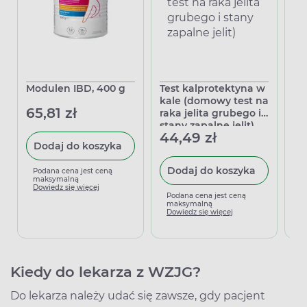
Modulen IBD, 400 g
Test kalprotektyna w
La
kale (domowy test na
mg
65,81 zł
raka jelita grubego i
tw
stany zapalne jelit)
44,49 zł
22
Dodaj do koszyka
Dodaj do koszyka
Podana cena jest ceną
maksymalną
Dowiedz się więcej
Podana cena jest ceną
P
maksymalną
m
Dowiedz się więcej
D
Kiedy do lekarza z WZJG?
Do lekarza należy udać się zawsze, gdy pacjent