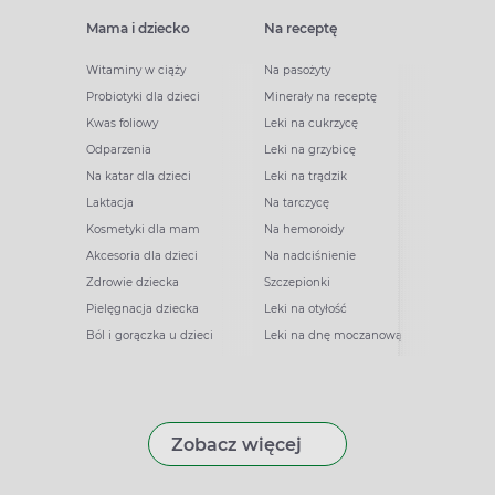
Mama i dziecko
Na receptę
Witaminy w ciąży
Na pasożyty
Probiotyki dla dzieci
Minerały na receptę
Kwas foliowy
Leki na cukrzycę
Odparzenia
Leki na grzybicę
Na katar dla dzieci
Leki na trądzik
Laktacja
Na tarczycę
Kosmetyki dla mam
Na hemoroidy
Akcesoria dla dzieci
Na nadciśnienie
Zdrowie dziecka
Szczepionki
Pielęgnacja dziecka
Leki na otyłość
Ból i gorączka u dzieci
Leki na dnę moczanową
Zobacz więcej