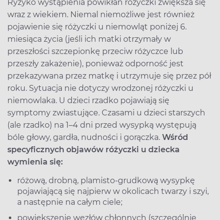
Ryzyko wystąpienia powikłań różyczki zwiększa się
wraz z wiekiem. Niemal niemożliwe jest również
pojawienie się różyczki u niemowląt poniżej 6.
miesiąca życia (jeśli ich matki otrzymały w
przeszłości szczepionkę przeciw różyczce lub
przeszły zakażenie), ponieważ odporność jest
przekazywana przez matkę i utrzymuje się przez pół
roku. Sytuacja nie dotyczy wrodzonej różyczki u
niemowlaka. U dzieci rzadko pojawiają się
symptomy zwiastujące. Czasami u dzieci starszych
(ale rzadko) na 1–4 dni przed wysypką występują
bóle głowy, gardła, nudności i gorączka.
Wśród
specyficznych objawów różyczki u dziecka
wymienia się:
różową, drobną, plamisto-grudkową wysypkę
pojawiającą się najpierw w okolicach twarzy i szyi,
a następnie na całym ciele;
powiększenie węzłów chłonnych (szczególnie