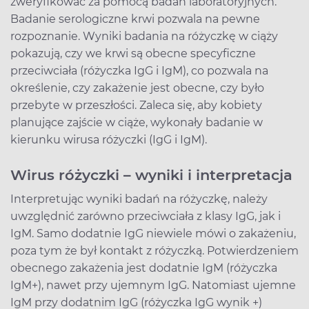
zweryfikować za pomocą badań laboratoryjnych.
Badanie serologiczne krwi pozwala na pewne
rozpoznanie. Wyniki badania na różyczkę w ciąży
pokazują, czy we krwi są obecne specyficzne
przeciwciała (różyczka IgG i IgM), co pozwala na
określenie, czy zakażenie jest obecne, czy było
przebyte w przeszłości. Zaleca się, aby kobiety
planujące zajście w ciąże, wykonały badanie w
kierunku wirusa różyczki (IgG i IgM).
Wirus różyczki – wyniki i interpretacja
Interpretując wyniki badań na różyczkę, należy
uwzględnić zarówno przeciwciała z klasy IgG, jak i
IgM. Samo dodatnie IgG niewiele mówi o zakażeniu,
poza tym że był kontakt z różyczką. Potwierdzeniem
obecnego zakażenia jest dodatnie IgM (różyczka
IgM+), nawet przy ujemnym IgG. Natomiast ujemne
IgM przy dodatnim IgG (różyczka IgG wynik +)