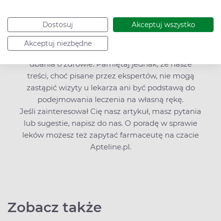
W Apteline.pl nie tylko zarezerwujesz leki,
suplementy diety, kosmetyki, testy diagnostyczne
Dostosuj
Akceptuj wszystko
i sprzęt medyczny, ale znajdziesz także bogatą
wiedzę o zdrowiu i profilaktyce chorób.
Akceptuj niezbędne
Edukujemy i zachęcamy do kompleksowego
dbania o zdrowie. Pamiętaj jednak, że nasze
treści, choć pisane przez ekspertów, nie mogą
zastąpić wizyty u lekarza ani być podstawą do
podejmowania leczenia na własną rękę.
Jeśli zainteresował Cię nasz artykuł, masz pytania
lub sugestie,
napisz do nas
. O poradę w sprawie
leków możesz też zapytać farmaceutę na czacie
Apteline.pl.
Zobacz także