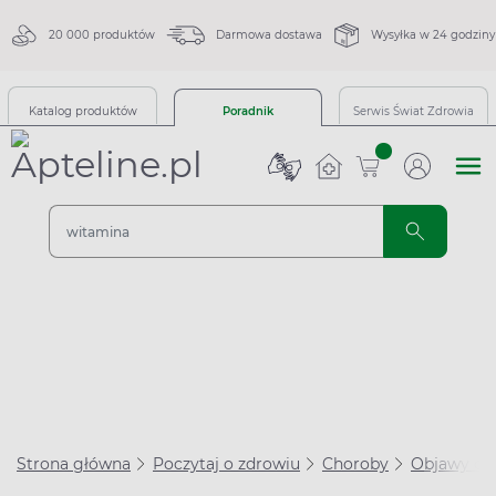
20 000 produktów
Darmowa dostawa
Wysyłka w 24 godziny
Katalog produktów
Poradnik
Serwis Świat Zdrowia
sztuk
Strona główna
Poczytaj o zdrowiu
Choroby
Objawy ch