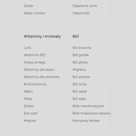
Zatoki
Zapalenie ucha
Woda morska
Odporność
Witaminy i minerały
Ból
Cynk
Ból brzucha
Witamina B12
Ból gardła
Kwasy omega
Ból głowy
Witaminy dla dzieci
Migrena
Witaminy dla seniorów
Ból pleców
Multiwitaminy
Ból ucha
Wapń
Ból zatok
Potas
Ból zęba
Żelazo
Bóle menstruacyjne
Żeń-szeń
Bóle mięśniowo-stawowe
Magnez
Kompresy żelowe