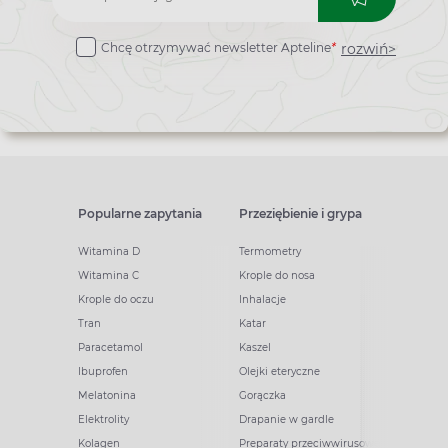
do
rozwiń>
Chcę otrzymywać newsletter Apteline
*
newslettera
Popularne zapytania
Przeziębienie i grypa
Witamina D
Termometry
Witamina C
Krople do nosa
Krople do oczu
Inhalacje
Tran
Katar
Paracetamol
Kaszel
Ibuprofen
Olejki eteryczne
Melatonina
Gorączka
Elektrolity
Drapanie w gardle
Kolagen
Preparaty przeciwwirusowe