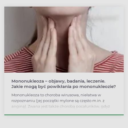
Mononukleoza – objawy, badania, leczenie.
Jakie mogą być powikłania po mononukleozie?
Mononukleoza to choroba wirusowa, niełatwa w
rozpoznaniu (jej początki mylone są często m.in. z
anginą). Zwana jest także chorobą pocałunków, gdyż
rozprzestrzenia się m.in. poprzez ślinę. Jak przebiega
mononukleoza? Jak się ją leczy i jak długo choruje?