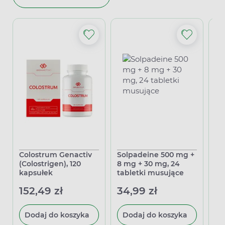
Colostrum Genactiv
Solpadeine 500 mg +
As
(Colostrigen), 120
8 mg + 30 mg, 24
po
kapsułek
tabletki musujące
13
152,49 zł
34,99 zł
Dodaj do koszyka
Dodaj do koszyka
P