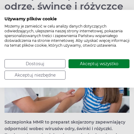
odrze, śwince i różyczce
Używamy plików cookie
Autor:
Kamila Śnieżek
Data publikacji: 30.08.2022
Możemy je zamieścić w celu analizy danych dotyczących
odwiedzających, ulepszenia naszej strony internetowej, pokazania
spersonalizowanych treści i zapewnienia Państwu wspaniałego
doświadczenia na stronie internetowej. Aby uzyskać więcej informacji
na temat plików cookie, których używamy, otwórz ustawienia.
Dostosuj
Akceptuj wszystko
Akceptuj niezbędne
Szczepionka MMR to preparat skojarzony zapewniający
odporność wobec wirusów odry, świnki i różyczki.