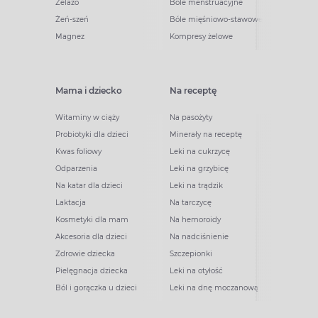
Żelazo
Bóle menstruacyjne
Żeń-szeń
Bóle mięśniowo-stawowe
Magnez
Kompresy żelowe
Mama i dziecko
Na receptę
Witaminy w ciąży
Na pasożyty
Probiotyki dla dzieci
Minerały na receptę
Kwas foliowy
Leki na cukrzycę
Odparzenia
Leki na grzybicę
Na katar dla dzieci
Leki na trądzik
Laktacja
Na tarczycę
Kosmetyki dla mam
Na hemoroidy
Akcesoria dla dzieci
Na nadciśnienie
Zdrowie dziecka
Szczepionki
Pielęgnacja dziecka
Leki na otyłość
Ból i gorączka u dzieci
Leki na dnę moczanową