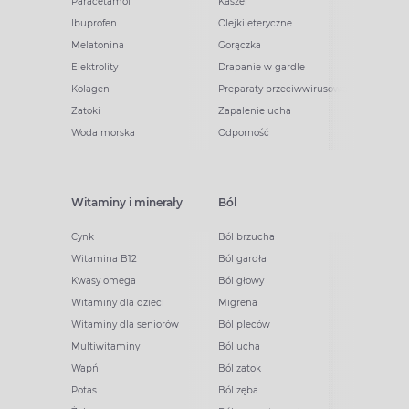
Paracetamol
Kaszel
Ibuprofen
Olejki eteryczne
Melatonina
Gorączka
Elektrolity
Drapanie w gardle
Kolagen
Preparaty przeciwwirusowe
Zatoki
Zapalenie ucha
Woda morska
Odporność
Witaminy i minerały
Ból
Cynk
Ból brzucha
Witamina B12
Ból gardła
Kwasy omega
Ból głowy
Witaminy dla dzieci
Migrena
Witaminy dla seniorów
Ból pleców
Multiwitaminy
Ból ucha
Wapń
Ból zatok
Potas
Ból zęba