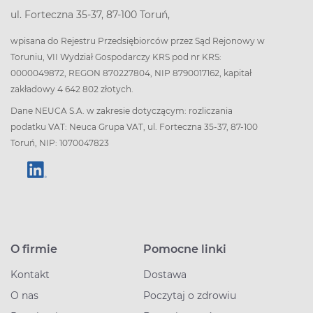
ul. Forteczna 35-37, 87-100 Toruń,
wpisana do Rejestru Przedsiębiorców przez Sąd Rejonowy w
Toruniu, VII Wydział Gospodarczy KRS pod nr KRS:
0000049872, REGON 870227804, NIP 8790017162, kapitał
zakładowy 4 642 802 złotych.
Dane NEUCA S.A. w zakresie dotyczącym: rozliczania
podatku VAT: Neuca Grupa VAT, ul. Forteczna 35-37, 87-100
Toruń, NIP: 1070047823
O firmie
Pomocne linki
Kontakt
Dostawa
O nas
Poczytaj o zdrowiu