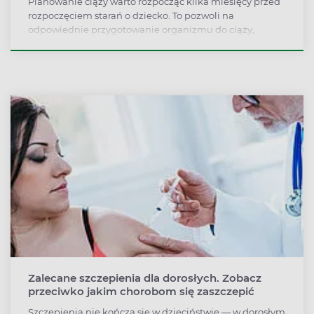
Planowanie ciąży warto rozpocząć kilka miesięcy przed
rozpoczęciem starań o dziecko. To pozwoli na
odpowiednie przygotowanie organizmu do ciąży,
wykonanie odpowiednich badań i szczepień. Jakie
szczepienia powinno się wykonać przed zajściem w
ciążę i dlaczego są tak ważne?
Zalecane szczepienia dla dorosłych. Zobacz
przeciwko jakim chorobom się zaszczepić
Szczepienia nie kończą się w dzieciństwie — w dorosłym