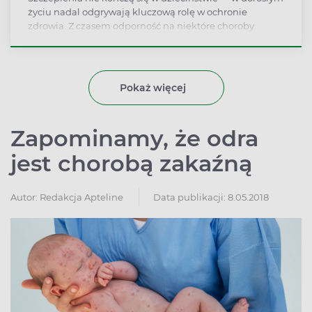
życiu nadal odgrywają kluczową rolę w ochronie
zdrowia. Z czasem odporność na niektóre choroby
słabnie, a część szczepionek wymaga dawek
przypominających. Przeczytaj, które szczepienia są
zalecane dla dorosłych, kiedy warto je wykonać i kto
powinien szczególnie o nich pamiętać.
Pokaż więcej
Zapominamy, że odra
jest chorobą zakaźną
Autor:
Redakcja Apteline
Data publikacji: 8.05.2018