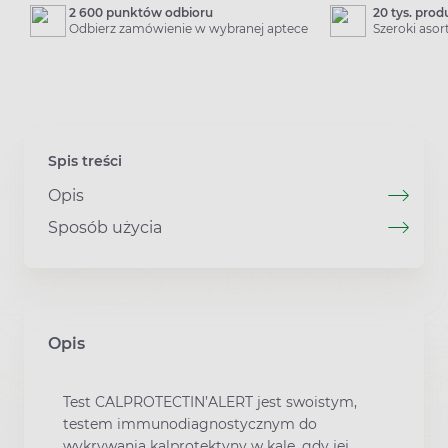
2 600 punktów odbioru
20 tys. pro
Odbierz zamówienie w wybranej aptece
Szeroki aso
Spis treści
Opis
Sposób użycia
Opis
Test CALPROTECTIN’ALERT jest swoistym,
testem immunodiagnostycznym do
wykrywania kalprotektyny w kale, gdy jej