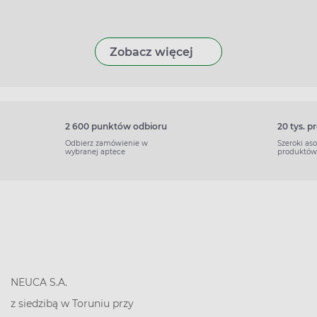
Zobacz więcej
2 600 punktów odbioru
20 tys. 
Odbierz zamówienie w
Szeroki as
wybranej aptece
produktów
NEUCA S.A.
z siedzibą w Toruniu przy