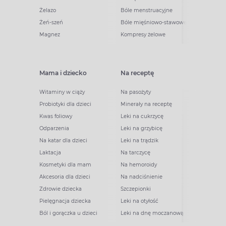
Żelazo
Bóle menstruacyjne
Żeń-szeń
Bóle mięśniowo-stawowe
Magnez
Kompresy żelowe
Mama i dziecko
Na receptę
Witaminy w ciąży
Na pasożyty
Probiotyki dla dzieci
Minerały na receptę
Kwas foliowy
Leki na cukrzycę
Odparzenia
Leki na grzybicę
Na katar dla dzieci
Leki na trądzik
Laktacja
Na tarczycę
Kosmetyki dla mam
Na hemoroidy
Akcesoria dla dzieci
Na nadciśnienie
Zdrowie dziecka
Szczepionki
Pielęgnacja dziecka
Leki na otyłość
Ból i gorączka u dzieci
Leki na dnę moczanową