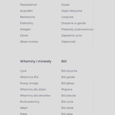
Paracetamol
Kaszel
Ibuprofen
Olejki eteryczne
Melatonina
Gorączka
Elektrolity
Drapanie w gardle
Kolagen
Preparaty przeciwwirusowe
Zatoki
Zapalenie ucha
Woda morska
Odporność
Witaminy i minerały
Ból
Cynk
Ból brzucha
Witamina B12
Ból gardła
Kwasy omega
Ból głowy
Witaminy dla dzieci
Migrena
Witaminy dla seniorów
Ból pleców
Multiwitaminy
Ból ucha
Wapń
Ból zatok
Potas
Ból zęba