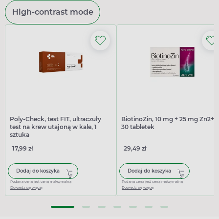
High-contrast mode
Poly-Check, test FIT, ultraczuły
BiotinoZin, 10 mg + 25 mg Zn2+,
test na krew utajoną w kale, 1
30 tabletek
sztuka
17,99 zł
29,49 zł
Dodaj do koszyka
Dodaj do koszyka
Podana cena jest ceną maksymalną
Podana cena jest ceną maksymalną
Dowiedz się więcej
Dowiedz się więcej