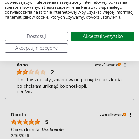
odwiedzających, ulepszenia naszej strony internetowej, pokazania
przypadkach można uniknąć kosztownej i niekoniecznie
spersonalizowanych treści i zapewnienia Państwu wspaniałego
przyjemniej kolonoskopii. Łatwy do wykonania samemu,
doświadczenia na stronie internetowej. Aby uzyskać więcej informacji
w domowych warunkach. Instrukcja wykonania testu
na temat plików cookie, których używamy, otwórz ustawienia.
napisana zrozumiale dla każdego.
11/11/2025
Dostosuj
Akceptuj wszystko
0
0
Akceptuj niezbędne
OPINIA WYCOFANA
?
Anna
zweryfikowano
2
Test był zepsuty ,zmarnowane pieniądze a szkoda
bo chciałam uniknąć kolonoskopii.
10/8/2025
Dorota
zweryfikowano
5
Ocena klienta:
Doskonale
2/16/2026