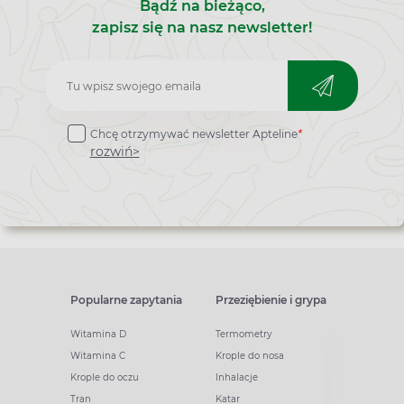
Bądź na bieżąco,
zapisz się na nasz newsletter!
Zapisz
do
Chcę otrzymywać newsletter Apteline
*
newslettera
rozwiń>
Popularne zapytania
Przeziębienie i grypa
Witamina D
Termometry
Witamina C
Krople do nosa
Krople do oczu
Inhalacje
Tran
Katar