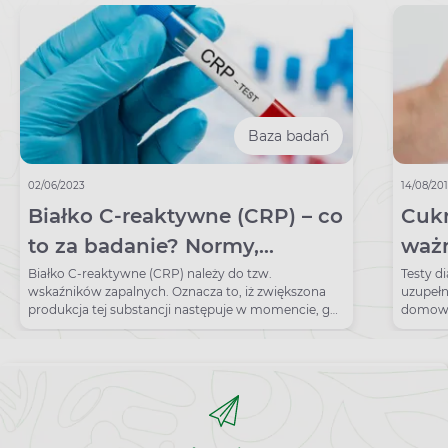
Baza badań
02/06/2023
14/08/20
Białko C-reaktywne (CRP) – co
Cukr
to za badanie? Normy,
ważn
wskazania, przygotowanie
Białko C-reaktywne (CRP) należy do tzw.
Testy d
wskaźników zapalnych. Oznacza to, iż zwiększona
uzupeł
produkcja tej substancji następuje w momencie, gdy
domowe 
w organizmie rozwija się stan zapalny. Z tego też
glukozę
powodu badanie stężenia CRP jest jedną z podstaw
w diagnostyce wielu schorzeń, np. stanów
zapalnych jelit, zakażeń wirusowych/bakteryjnych, a
także nowotworów i przebytych zawałów serca.
Jakie są jeszcze wskazania do badania? Jak ono
przebiega i czy trzeba się do niego przygotować?