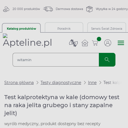
20 000 produktów
Darmowa dostawa
Wysyłka w 24 godziny
Katalog produktów
Poradnik
Serwis Świat Zdrowia
sztuk
Strona główna
Testy diagnostyczne
Inne
Test kalprot
Test kalprotektyna w kale (domowy test
na raka jelita grubego i stany zapalne
jelit)
wyrób medyczny, produkt dostępny bez recepty