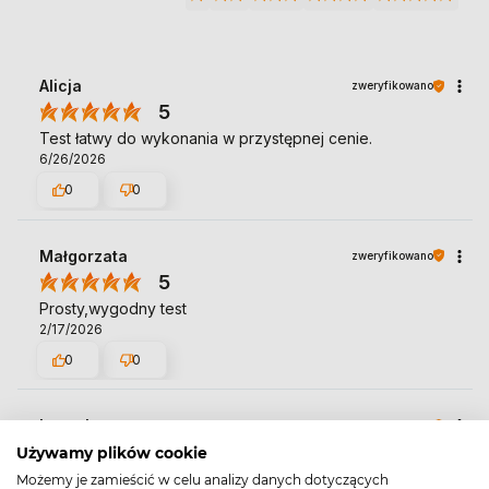
Alicja
zweryfikowano
5
Test łatwy do wykonania w przystępnej cenie.
6/26/2026
0
0
Małgorzata
zweryfikowano
5
Prosty,wygodny test
2/17/2026
0
0
Leszek
zweryfikowano
5
Używamy plików cookie
Stosunkowo tani test, dzięki któremu, w pewnych
Możemy je zamieścić w celu analizy danych dotyczących