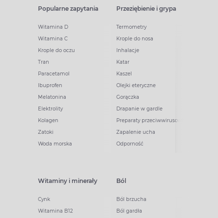
Popularne zapytania
Przeziębienie i grypa
Witamina D
Termometry
Witamina C
Krople do nosa
Krople do oczu
Inhalacje
Tran
Katar
Paracetamol
Kaszel
Ibuprofen
Olejki eteryczne
Melatonina
Gorączka
Elektrolity
Drapanie w gardle
Kolagen
Preparaty przeciwwirusowe
Zatoki
Zapalenie ucha
Woda morska
Odporność
Witaminy i minerały
Ból
Cynk
Ból brzucha
Witamina B12
Ból gardła