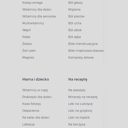
Kwasy omega
Ból głowy
Witaminy dla dzieci
Migrena
Witaminy dla seniorów
Ból pleców
Multiwitaminy
Ból ucha
Wapń
Ból zatok
Potas
Ból zęba
Żelazo
Bóle menstruacyjne
Żeń-szeń
Bóle mięśniowo-stawowe
Magnez
Kompresy żelowe
Mama i dziecko
Na receptę
Witaminy w ciąży
Na pasożyty
Probiotyki dla dzieci
Minerały na receptę
Kwas foliowy
Leki na cukrzycę
Odparzenia
Leki na grzybicę
Na katar dla dzieci
Leki na trądzik
Laktacja
Na tarczycę