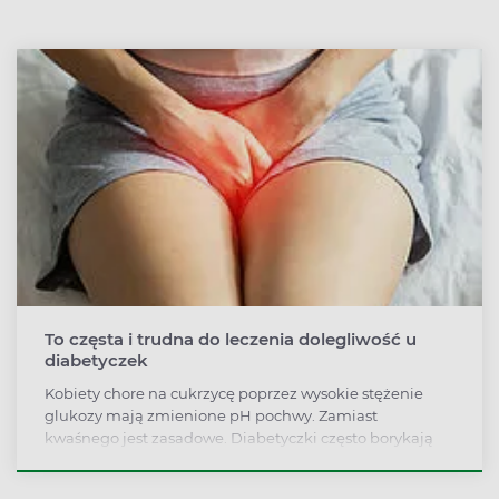
diabetykom licencje pilota samolotów pasażerskich.
To częsta i trudna do leczenia dolegliwość u
diabetyczek
Kobiety chore na cukrzycę poprzez wysokie stężenie
glukozy mają zmienione pH pochwy. Zamiast
kwaśnego jest zasadowe. Diabetyczki często borykają
się też z zaburzeniami hormonalnymi, które ułatwiają
wnikanie grzybów do miejsc intymnych.