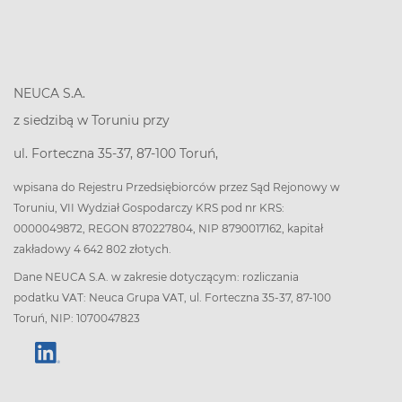
NEUCA S.A.
z siedzibą w Toruniu przy
ul. Forteczna 35-37, 87-100 Toruń,
wpisana do Rejestru Przedsiębiorców przez Sąd Rejonowy w
Toruniu, VII Wydział Gospodarczy KRS pod nr KRS:
0000049872, REGON 870227804, NIP 8790017162, kapitał
zakładowy 4 642 802 złotych.
Dane NEUCA S.A. w zakresie dotyczącym: rozliczania
podatku VAT: Neuca Grupa VAT, ul. Forteczna 35-37, 87-100
Toruń, NIP: 1070047823