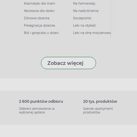
Kosmetyki dla mam
Na hemoroidy
Akcesoria dla dzieci
Na nadciśnienie
Zdrowie dziecka
Szczepionki
Pielęgnacja dziecka
Leki na otyłość
Ból i gorączka u dzieci
Leki na dnę moczanową
Zobacz więcej
2 600 punktów odbioru
20 tys. produktów
Odbierz zamówienie w
Szeroki asortyment
wybranej aptece
produktów