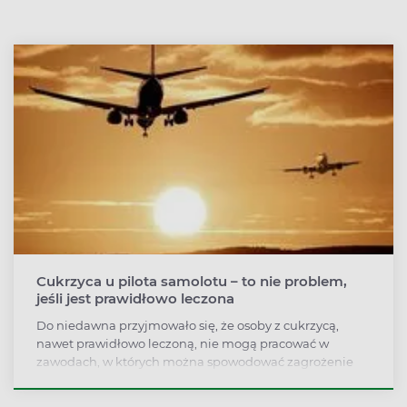
Cukrzyca u pilota samolotu – to nie problem,
jeśli jest prawidłowo leczona
Do niedawna przyjmowało się, że osoby z cukrzycą,
nawet prawidłowo leczoną, nie mogą pracować w
zawodach, w których można spowodować zagrożenie
dla osób trzecich. Sytuacja zmieniła się w 2012 roku, gdy
Kanada i Wielka Brytania po raz pierwszy wydały