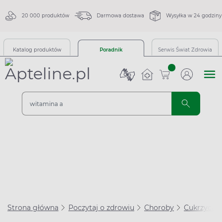
20 000 produktów
Darmowa dostawa
Wysyłka w 24 godziny
Katalog produktów
Poradnik
Serwis Świat Zdrowia
sztuk
Strona główna
Poczytaj o zdrowiu
Choroby
Cukrzyca