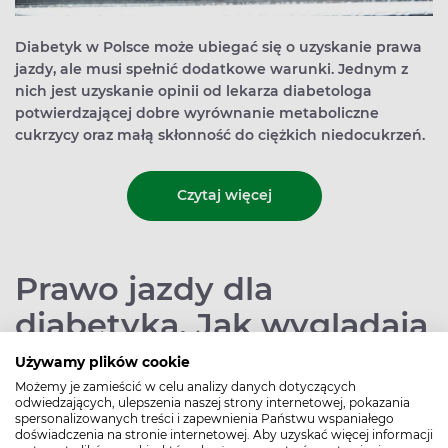
Diabetyk w Polsce może ubiegać się o uzyskanie prawa
jazdy, ale musi spełnić dodatkowe warunki. Jednym z
nich jest uzyskanie opinii od lekarza diabetologa
potwierdzającej dobre wyrównanie metaboliczne
cukrzycy oraz małą skłonność do ciężkich niedocukrzeń.
Czytaj więcej
Prawo jazdy dla
diabetyka. Jak wyglądają
konsultacje lekarskie?
Używamy plików cookie
Możemy je zamieścić w celu analizy danych dotyczących
odwiedzających, ulepszenia naszej strony internetowej, pokazania
Autor:
Redakcja Apteline
Data publikacji: 24.02.2017
spersonalizowanych treści i zapewnienia Państwu wspaniałego
doświadczenia na stronie internetowej. Aby uzyskać więcej informacji