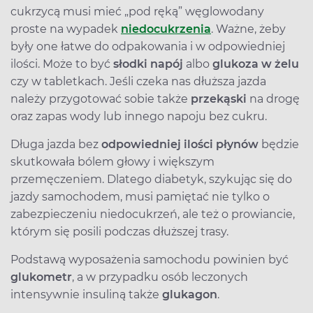
cukrzycą musi mieć „pod ręką” węglowodany
proste na wypadek
niedocukrzenia
. Ważne, żeby
były one łatwe do odpakowania i w odpowiedniej
ilości. Może to być
słodki napój
albo
glukoza w żelu
czy w tabletkach. Jeśli czeka nas dłuższa jazda
należy przygotować sobie także
przekąski
na drogę
oraz zapas wody lub innego napoju bez cukru.
Długa jazda bez
odpowiedniej ilości płynów
będzie
skutkowała bólem głowy i większym
przemęczeniem. Dlatego diabetyk, szykując się do
jazdy samochodem, musi pamiętać nie tylko o
zabezpieczeniu niedocukrzeń, ale też o prowiancie,
którym się posili podczas dłuższej trasy.
Podstawą wyposażenia samochodu powinien być
glukometr
, a w przypadku osób leczonych
intensywnie insuliną także
glukagon
.