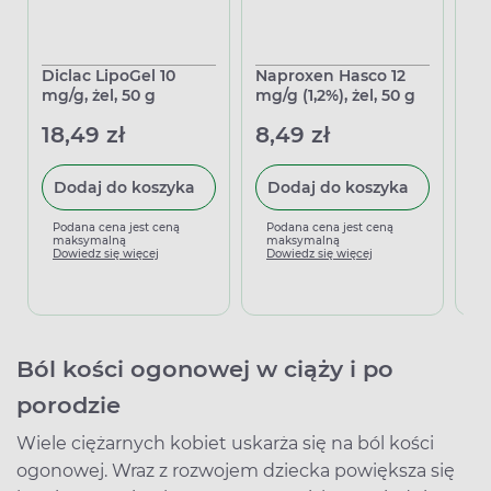
Diclac LipoGel 10
Naproxen Hasco 12
Vo
mg/g, żel, 50 g
mg/g (1,2%), żel, 50 g
g
18,49 zł
8,49 zł
27
Dodaj do koszyka
Dodaj do koszyka
Podana cena jest ceną
Podana cena jest ceną
P
maksymalną
maksymalną
m
Dowiedz się więcej
Dowiedz się więcej
D
Ból kości ogonowej w ciąży i po
porodzie
Wiele ciężarnych kobiet uskarża się na ból kości
ogonowej. Wraz z rozwojem dziecka powiększa się