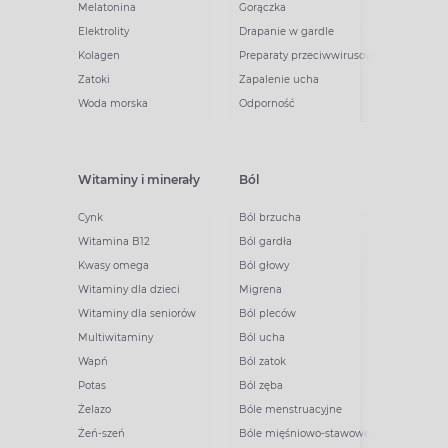
Melatonina
Gorączka
Elektrolity
Drapanie w gardle
Kolagen
Preparaty przeciwwirusowe
Zatoki
Zapalenie ucha
Woda morska
Odporność
Witaminy i minerały
Ból
Cynk
Ból brzucha
Witamina B12
Ból gardła
Kwasy omega
Ból głowy
Witaminy dla dzieci
Migrena
Witaminy dla seniorów
Ból pleców
Multiwitaminy
Ból ucha
Wapń
Ból zatok
Potas
Ból zęba
Żelazo
Bóle menstruacyjne
Żeń-szeń
Bóle mięśniowo-stawowe