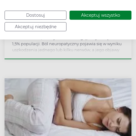
Dostosuj
Akceptuj wszystko
Nerwobóle – objawy, przyczyny i leczenie
Akceptuj niezbędne
neuralgii
Z nerwobólem, zwanym też neuralgią, boryka się około
1,5% populacji. Ból neuropatyczny pojawia się w wyniku
uszkodzenia jednego lub kilku nerwów, a jego objawy
bywają bardzo trudnym doświadczeniem dla
pacjentów. Co gorsza bóle neurotypowe często nie
poddają się leczeniu, a w wielu przypadkach nawet nie
zostają odpowiednio zdiagnozowane. Skąd wiadomo,
czy ból jest neuropatyczny i kiedy trzeba iść do
neurologa?