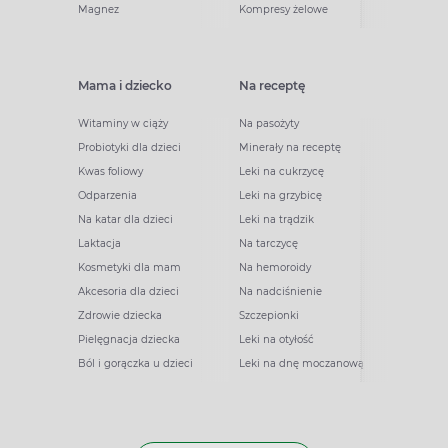
Magnez
Kompresy żelowe
Mama i dziecko
Na receptę
Witaminy w ciąży
Na pasożyty
Probiotyki dla dzieci
Minerały na receptę
Kwas foliowy
Leki na cukrzycę
Odparzenia
Leki na grzybicę
Na katar dla dzieci
Leki na trądzik
Laktacja
Na tarczycę
Kosmetyki dla mam
Na hemoroidy
Akcesoria dla dzieci
Na nadciśnienie
Zdrowie dziecka
Szczepionki
Pielęgnacja dziecka
Leki na otyłość
Ból i gorączka u dzieci
Leki na dnę moczanową