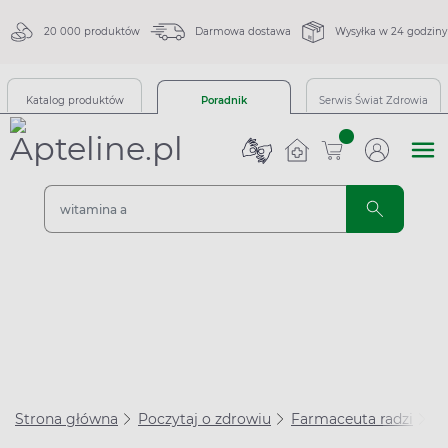
20 000 produktów
Darmowa dostawa
Wysyłka w 24 godziny
Katalog produktów
Poradnik
Serwis Świat Zdrowia
sztuk
Strona główna
Poczytaj o zdrowiu
Farmaceuta radzi
Bó