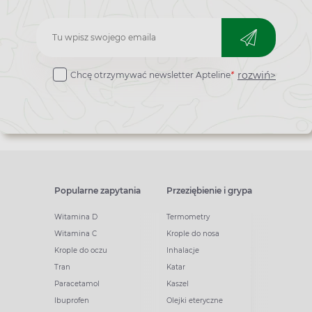
Zapisz
do
rozwiń>
Chcę otrzymywać newsletter Apteline
*
newslettera
Popularne zapytania
Przeziębienie i grypa
Witamina D
Termometry
Witamina C
Krople do nosa
Krople do oczu
Inhalacje
Tran
Katar
Paracetamol
Kaszel
Ibuprofen
Olejki eteryczne