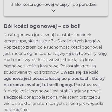
Ból kości ogonowej w ciąży i po porodzie
Ból kości ogonowej – co boli
Kość ogonowa (guziczna) to ostatni odcinek
kręgosłupa, składa się z 3 – 5 zrośniętych kręgów.
Poprzez to zrośnięcie ruchomość kości ogonowej
jest mocno ograniczona. Najwyżej usytuowany kręg
ma trzon i wyrostki stawowe, które łączą kość
ogonową z kością krzyżową. Pozostałe kręgi są
zbudowane tylko z trzonów.
Uważa się, że kość
ogonowa jest pozostałością po przodkach, kt
órzy
na drodze ewolucji utracili ogony.
Podstawową
funkcją kości ogonowej jest stabilizacja w pozycji
siedzącej, ponadto jest ona miejscem przyczepu
wielu struktur anatomicznych, takich jak więzadła
oraz mięśnie.