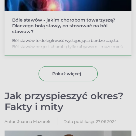
Bóle stawów - jakim chorobom towarzyszą?
Dlaczego bolą stawy, co stosować na ból
stawów?
Ból stawów to dolegliwość występująca bardzo często.
Ból stawów nie jest chorobą tylko objawem i może mieć
bardzo wiele przyczyn. Jeśli ból stawów nie mija po
kilku dniach lub towarzyszą mu obrzęk, gorączka czy
sztywność trzeba odwiedzić lekarza.
Pokaż więcej
Jak przyspieszyć okres?
Fakty i mity
Autor:
Joanna Mazurek
Data publikacji: 27.06.2024