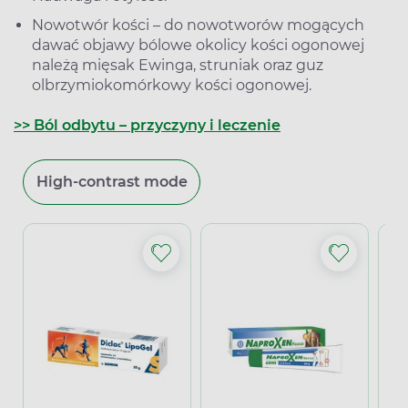
Nowotwór kości – do nowotworów mogących
dawać objawy bólowe okolicy kości ogonowej
należą mięsak Ewinga, struniak oraz guz
olbrzymiokomórkowy kości ogonowej.
>> Ból odbytu – przyczyny i leczenie
High-contrast mode