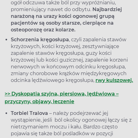
ogół odczuwa także ból przy wypróżnianiu,
promieniujący nawet do odbytu.
Najbardziej
narażoną na urazy kości ogonowej grupą
pacjent
ów są osoby starsze, cierpiące na
osteoporozę oraz kolarze.
Schorzenia krę
gosłupa
, czyli zapalenia stawów
krzyżowych, kości krzyżowej, zesztywniające
zapalenie stawów kręgosłupa, guzy kości
krzyżowej lub kości guzicznej, zapalenie korzeni
nerwowych w końcowym odcinku kręgosłupa,
zmiany chorobowe krążków międzykręgowych
odcinka lędźwiowego kręgosłupa,
rwy kulszowej.
>> Dyskopatia szyjna, piersiowa, lędźwiowa –
przyczyny, objawy, leczenie
Torbiel Tralova
– należy podejrzewać jej
wystąpienie, jeśli ból okolicy ogonowej łączy się z
nietrzymaniem moczu i kału. Bardzo często
pojawia się także ból pośladków w pozycji