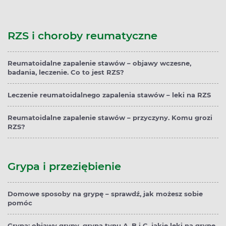
RZS i choroby reumatyczne
Reumatoidalne zapalenie stawów – objawy wczesne,
badania, leczenie. Co to jest RZS?
Leczenie reumatoidalnego zapalenia stawów – leki na RZS
Reumatoidalne zapalenie stawów – przyczyny. Komu grozi
RZS?
Grypa i przeziębienie
Domowe sposoby na grypę – sprawdź, jak możesz sobie
pomóc
Grypa: objawy grypy, grypa typu A, B i C, jakie leki na grypę