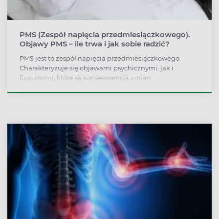
PMS (Zespół napięcia przedmiesiączkowego).
Objawy PMS – ile trwa i jak sobie radzić?
PMS jest to zespół napięcia przedmiesiączkowego.
Charakteryzuje się objawami psychicznymi, jak i
fizycznymi, które są konsekwencją zmian
hormonalnych. Najczęstsze oznaki PMS to
rozdrażnienie, smutek, nadmierny apetyt czy bóle
głowy. PMS u jednych kobiet przebiega łagodnie, innym
dezorganizuje życie. Na szczęście istnieją skuteczne
sposoby leczenia i łagodzenia objawów PMS.