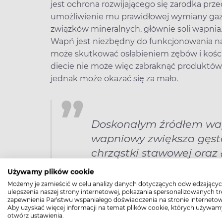
jest ochrona rozwijającego się zarodka pr
umożliwienie mu prawidłowej wymiany gaz
związków mineralnych, głównie soli wapnia
Wapń jest niezbędny do funkcjonowania n
może skutkować osłabieniem zębów i kości,
diecie nie może więc zabraknąć produktów 
jednak może okazać się za mało.
Doskonałym źródłem wapn
wapniowy zwiększa gęst
chrząstki stawowej oraz
Wspomaga także odchud
Używamy plików cookie
wchłaniania tłuszczu.
Możemy je zamieścić w celu analizy danych dotyczących odwiedzającyc
ulepszenia naszej strony internetowej, pokazania spersonalizowanych tre
zapewnienia Państwu wspaniałego doświadczenia na stronie internetow
Aby uzyskać więcej informacji na temat plików cookie, których używam
Wewnątrz każdej skorupki znajduje się biała
otwórz ustawienia.