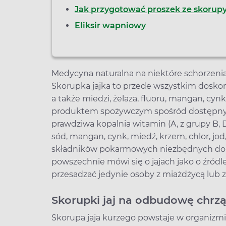
Jak przygotować proszek ze skorupy
Eliksir wapniowy
Medycyna naturalna na niektóre schorzeni
Skorupka jajka to przede wszystkim doskon
a także miedzi, żelaza, fluoru, mangan, cyn
produktem spożywczym spośród dostępnyc
prawdziwa kopalnia witamin (A, z grupy B, D,
sód, mangan, cynk, miedź, krzem, chlor, jod,
składników pokarmowych niezbędnych do ż
powszechnie mówi się o jajach jako o źródle 
przesadzać jedynie osoby z miażdżycą lub z
Skorupki jaj na odbudowę chrz
Skorupa jaja kurzego powstaje w organizmie