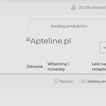
20 000 produkt
Katalog produktów
Witaminy i
Leki n
Zdrowie
minerały
recept
Nowości
Zestawy p