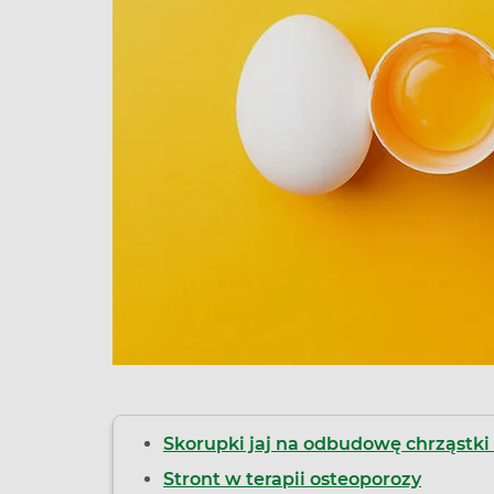
Skorupki jaj na odbudowę chrząstk
Stront w terapii osteoporozy