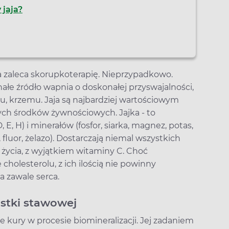
 jaja?
a zaleca skorupkoterapię. Nieprzypadkowo.
ałe źródło wapnia o doskonałej przyswajalności,
ku, krzemu. Jaja są najbardziej wartościowym
h środków żywnościowych. Jajka - to
 E, H) i minerałów (fosfor, siarka, magnez, potas,
 fluor, żelazo). Dostarczają niemal wszystkich
ycia, z wyjątkiem witaminy C. Choć
cholesterolu, z ich ilością nie powinny
a zawale serca.
ąstki stawowej
 kury w procesie biomineralizacji. Jej zadaniem