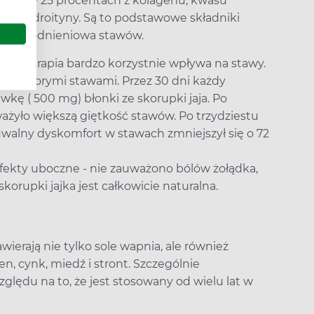
ównież w 25 procentach z kolagenu, kwasu
 chondroityny. Są to podstawowe składniki
a zwyrodnieniowa stawów.
upkoterapia bardzo korzystnie wpływa na stawy.
ów z chorymi stawami. Przez 30 dni każdy
kę ( 500 mg) błonki ze skorupki jaja. Po
żyło większą giętkość stawów. Po trzydziestu
zuwalny dyskomfort w stawach zmniejszył się o 72
fekty uboczne - nie zauważono bólów żołądka,
orupki jajka jest całkowicie naturalna.
wierają nie tylko sole wapnia, ale również
len, cynk, miedź i stront. Szczególnie
zględu na to, że jest stosowany od wielu lat w