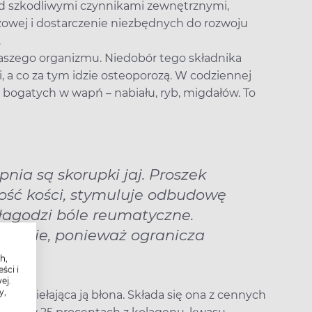
zed szkodliwymi czynnikami zewnętrznymi,
owej i dostarczenie niezbędnych do rozwoju
.
aszego organizmu. Niedobór tego składnika
 a co za tym idzie osteoporozą. W codziennej
bogatych w wapń – nabiału, ryb, migdałów. To
ia są skorupki jaj. Proszek
ość kości, stymuluje odbudowę
 łagodzi bóle reumatyczne.
zanie, ponieważ ogranicza
h,
ści i
ej.
y,
, wyściełająca ją błona. Składa się ona z cennych