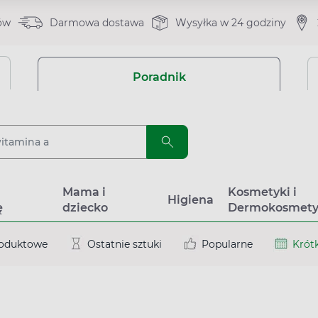
ów
Darmowa dostawa
Wysyłka w 24 godziny
Poradnik
a
Mama i
Kosmetyki i
Higiena
ę
dziecko
Dermokosmety
roduktowe
Ostatnie sztuki
Popularne
Krótk