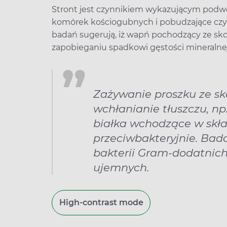
Stront jest czynnikiem wykazującym podwó
komórek kościogubnych i pobudzające czy
badań sugerują, iż wapń pochodzący ze sko
zapobieganiu spadkowi gęstości mineralnej
Zażywanie proszku ze sk
wchłanianie tłuszczu, np
białka wchodzące w skła
przeciwbakteryjnie. Bada
bakterii Gram-dodatnich
ujemnych.
High-contrast mode