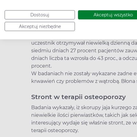
substancji: przede wszystkim białka, ale r
hialuronowego, glukozaminy oraz siarczanu
Dostosuj
Akceptuj wszystko
zalecane osobom, którym dokucza chorob
Akceptuj niezbędne
Amerykańscy badacze potwierdzili, że skor
Efekt działania zbadano na grupie pacjent
uczestnik otrzymywał niewielką dzienną daw
siedmiu dniach 27 procent pacjentów zauwa
dniach liczba ta wzrosła do 43 proc., a odc
procent.
W badaniach nie zostały wykazane żadne e
krwawień czy problemów z wątrobą. Błona sk
Stront w terapii osteoporozy
Badania wykazały, iż skorupy jaja kurzego za
niewielkie ilości pierwiastków, takich jak se
interesujący wydaje się właśnie stront, ze w
terapii osteoporozy.