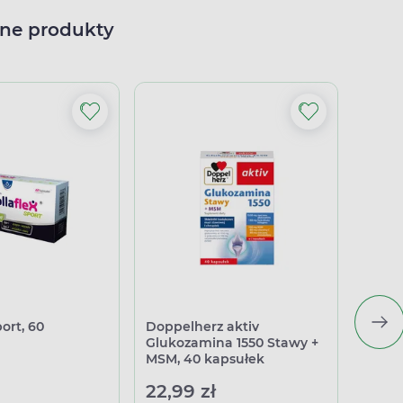
ne produkty
port, 60
Doppelherz aktiv
Collaf
Glukozamina 1550 Stawy +
kapsu
MSM, 40 kapsułek
22,99 zł
51,4