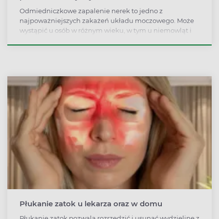
Odmiedniczkowe zapalenie nerek to jedno z
najpoważniejszych zakażeń układu moczowego. Może
wystąpić u osób w różnym wieku, w tym u niemowląt i
dzieci. Chorobę często wywołują bakterie Escherichia
coli, które przemieszczają się z dolnych dróg
moczowych do nerek.
Płukanie zatok u lekarza oraz w domu
Płukanie zatok pozwala rozrzedzić i usunąć wydzielinę z