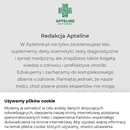
Redakcja Apteline
W Apteline.pl nie tylko zarezerwujesz leki,
suplementy diety, kosmetyki, testy diagnostyczne
i sprzęt medyczny, ale znajdziesz także bogatą
wiedzę o zdrowiu i profilaktyce chorób.
Edukujemy i zachęcamy do kompleksowego
dbania o zdrowie. Pamiętaj jednak, że nasze
treści, choć pisane przez ekspertów, nie mogą
zastąpić wizyty u lekarza ani być podstawą do
podejmowania leczenia na własną rękę.
Używamy plików cookie
Jeśli zainteresował Cię nasz artykuł, masz pytania
Możemy je zamieścić w celu analizy danych dotyczących
odwiedzających, ulepszenia naszej strony internetowej, pokazania
lub sugestie,
napisz do nas
. O poradę w sprawie
spersonalizowanych treści i zapewnienia Państwu wspaniałego
leków możesz też zapytać farmaceutę na czacie
doświadczenia na stronie internetowej. Aby uzyskać więcej informacji
na temat plików cookie, których używamy, otwórz ustawienia.
Apteline.pl.