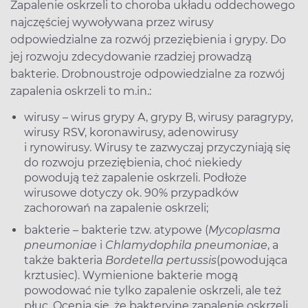
Zapalenie oskrzeli to choroba układu oddechowego
najczęściej wywoływana przez wirusy
odpowiedzialne za rozwój przeziębienia i grypy. Do
jej rozwoju zdecydowanie rzadziej prowadzą
bakterie. Drobnoustroje odpowiedzialne za rozwój
zapalenia oskrzeli to m.in.:
wirusy – wirus grypy A, grypy B, wirusy paragrypy,
wirusy RSV, koronawirusy, adenowirusy
i rynowirusy. Wirusy te zazwyczaj przyczyniają się
do rozwoju przeziębienia, choć niekiedy
powodują też zapalenie oskrzeli. Podłoże
wirusowe dotyczy ok. 90% przypadków
zachorowań na zapalenie oskrzeli;
bakterie – bakterie tzw. atypowe (
Mycoplasma
pneumoniae
i
Chlamydophila pneumoniae
, a
także bakteria
Bordetella pertussis
(powodująca
krztusiec). Wymienione bakterie mogą
powodować nie tylko zapalenie oskrzeli, ale też
płuc. Ocenia się, że bakteryjne zapalenie oskrzeli