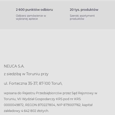
2 600 punktów odbioru
20 tys. produktów
Odbierz zamówienie w
Szeroki asortyment
wybranej aptece
produktów
NEUCA S.A.
z siedzibą w Toruniu przy
ul. Forteczna 35-37, 87-100 Toruń,
wpisana do Rejestru Przedsiębiorców przez Sąd Rejonowy w
Toruniu, VII Wydział Gospodarczy KRS pod nr KRS:
0000049872, REGON 870227804, NIP 8790017162, kapitał
zakładowy 4 642 802 złotych.