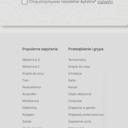
rozwiń>
Chcę otrzymywać newsletter Apteline
*
newslettera
Popularne zapytania
Przeziębienie i grypa
Witamina D
Termometry
Witamina C
Krople do nosa
Krople do oczu
Inhalacje
Tran
Katar
Paracetamol
Kaszel
Ibuprofen
Olejki eteryczne
Melatonina
Gorączka
Elektrolity
Drapanie w gardle
Kolagen
Preparaty przeciwwirusowe
Zatoki
Zapalenie ucha