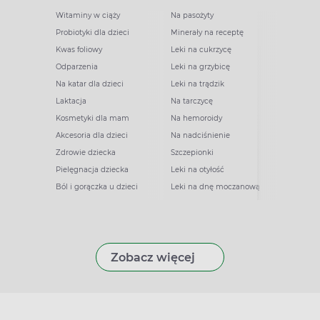
Witaminy w ciąży
Na pasożyty
Probiotyki dla dzieci
Minerały na receptę
Kwas foliowy
Leki na cukrzycę
Odparzenia
Leki na grzybicę
Na katar dla dzieci
Leki na trądzik
Laktacja
Na tarczycę
Kosmetyki dla mam
Na hemoroidy
Akcesoria dla dzieci
Na nadciśnienie
Zdrowie dziecka
Szczepionki
Pielęgnacja dziecka
Leki na otyłość
Ból i gorączka u dzieci
Leki na dnę moczanową
Zobacz więcej