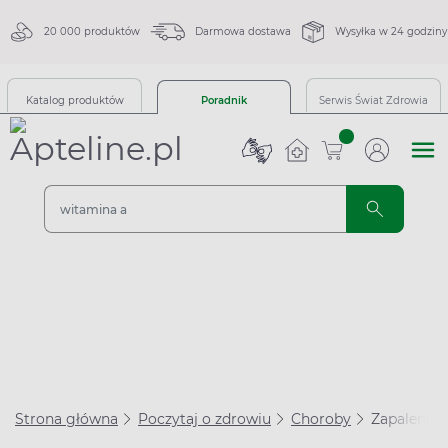
20 000 produktów
Darmowa dostawa
Wysyłka w 24 godziny
Katalog produktów
Poradnik
Serwis Świat Zdrowia
sztuk
Strona główna
Poczytaj o zdrowiu
Choroby
Zapalenie o