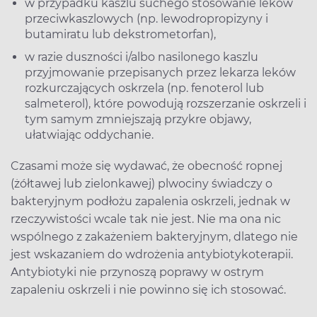
w przypadku kaszlu suchego stosowanie leków
przeciwkaszlowych (np. lewodropropizyny i
butamiratu lub dekstrometorfan),
w razie duszności i/albo nasilonego kaszlu
przyjmowanie przepisanych przez lekarza leków
rozkurczających oskrzela (np. fenoterol lub
salmeterol), które powodują rozszerzanie oskrzeli i
tym samym zmniejszają przykre objawy,
ułatwiając oddychanie.
Czasami może się wydawać, że obecność ropnej
(żółtawej lub zielonkawej) plwociny świadczy o
bakteryjnym podłożu zapalenia oskrzeli, jednak w
rzeczywistości wcale tak nie jest. Nie ma ona nic
wspólnego z zakażeniem bakteryjnym, dlatego nie
jest wskazaniem do wdrożenia antybiotykoterapii.
Antybiotyki nie przynoszą poprawy w ostrym
zapaleniu oskrzeli i nie powinno się ich stosować.