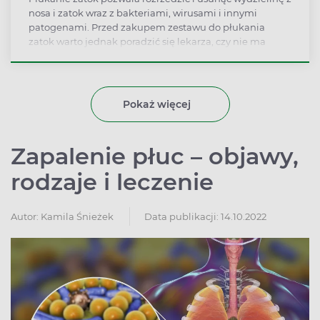
nosa i zatok wraz z bakteriami, wirusami i innymi
patogenami. Przed zakupem zestawu do płukania
zatok warto jednak poradzić się lekarza, czy nie ma
przeciwwskazań do wykonania zabiegu.
Pokaż więcej
Zapalenie płuc – objawy,
rodzaje i leczenie
Autor:
Kamila Śnieżek
Data publikacji: 14.10.2022