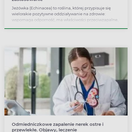
Jeżówka (Echinacea) to roślina, której przypisuje się
wielorakie pozytywne oddziaływanie na zdrowie:
wspomaga odporność, ma właściwości przeciwzapalne,
przeciwwirusowe i przeciwbakteryjne. Na rynku
dostępne są preparaty z jeżówką w postaci tabletek,
syropów, nalewek i herbatek. Kiedy warto po nie sięgać?
Odmiedniczkowe zapalenie nerek ostre i
przewlekłe. Objawy, leczenie