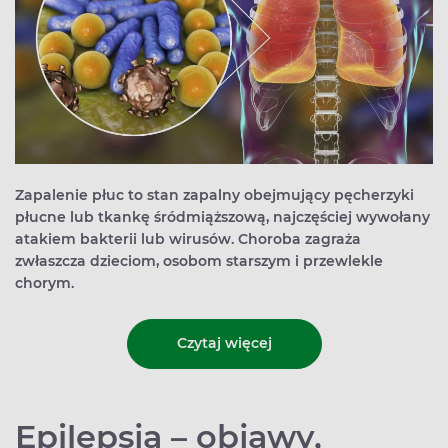
Zapalenie płuc to stan zapalny obejmujący pęcherzyki
płucne lub tkankę śródmiąższową, najczęściej wywołany
atakiem bakterii lub wirusów. Choroba zagraża
zwłaszcza dzieciom, osobom starszym i przewlekle
chorym.
Czytaj więcej
Epilepsja – objawy,