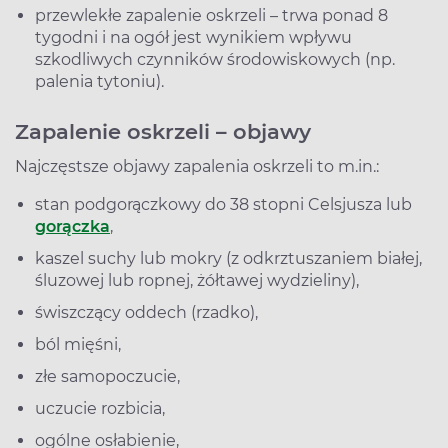
przewlekłe zapalenie oskrzeli – trwa ponad 8
tygodni i na ogół jest wynikiem wpływu
szkodliwych czynników środowiskowych (np.
palenia tytoniu).
Zapalenie oskrzeli – objawy
Najczęstsze objawy zapalenia oskrzeli to m.in.:
stan podgorączkowy do 38 stopni Celsjusza lub
gorączka
,
kaszel suchy lub mokry (z odkrztuszaniem białej,
śluzowej lub ropnej, żółtawej wydzieliny),
świszczący oddech (rzadko),
ból mięśni,
złe samopoczucie,
uczucie rozbicia,
ogólne osłabienie,