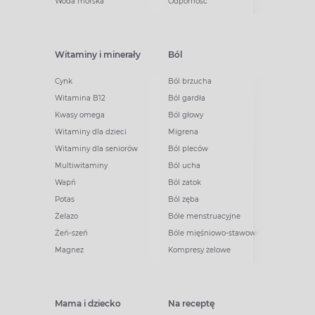
Woda morska
Odporność
Witaminy i minerały
Ból
Cynk
Ból brzucha
Witamina B12
Ból gardła
Kwasy omega
Ból głowy
Witaminy dla dzieci
Migrena
Witaminy dla seniorów
Ból pleców
Multiwitaminy
Ból ucha
Wapń
Ból zatok
Potas
Ból zęba
Żelazo
Bóle menstruacyjne
Żeń-szeń
Bóle mięśniowo-stawowe
Magnez
Kompresy żelowe
Mama i dziecko
Na receptę