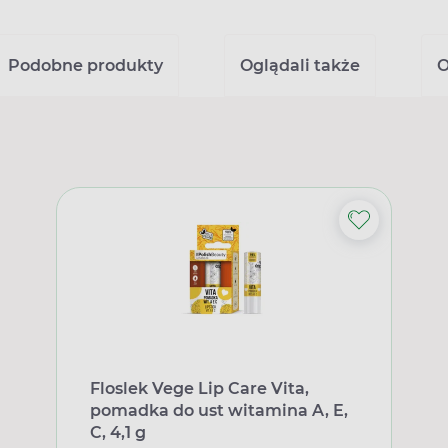
Podobne produkty
Oglądali także
O
Floslek Vege Lip Care Vita,
pomadka do ust witamina A, E,
C, 4,1 g