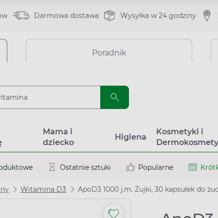
ów
Darmowa dostawa
Wysyłka w 24 godziny
Poradnik
a
Mama i
Kosmetyki i
Higiena
ę
dziecko
Dermokosmety
roduktowe
Ostatnie sztuki
Popularne
Krótk
iny
Witamina D3
ApoD3 1000 j.m. Żujki, 30 kapsułek do żuc