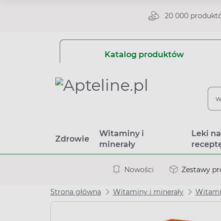
20 000 produkt
Katalog produktów
Witaminy i
Leki n
Zdrowie
minerały
recept
Nowości
Zestawy p
Strona główna
Witaminy i minerały
Witam