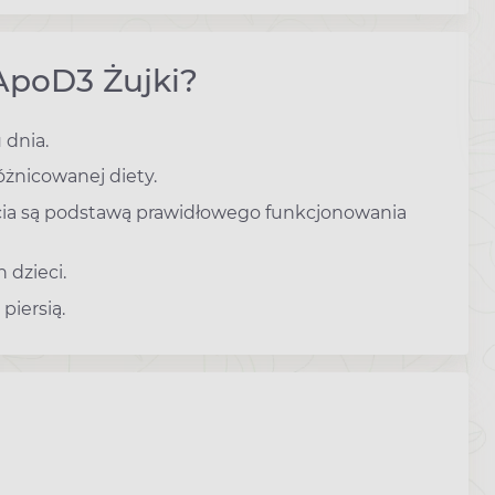
ApoD3 Żujki?
 dnia.
óżnicowanej diety.
cia są podstawą prawidłowego funkcjonowania
dzieci.
piersią.