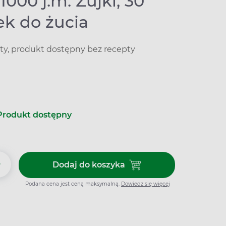
000 j.m. Żujki, 30
ek do żucia
ty, produkt dostępny bez recepty
Produkt dostępny
+
Dodaj do koszyka
Dodaj do koszyka ApoD3 1000 j.
Podana cena jest ceną maksymalną.
Dowiedz się więcej