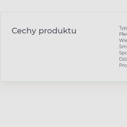
Typ
Cechy produktu
Płe
Wie
Sm
Spo
Dzi
Pro