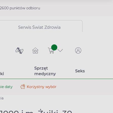
2600 punktów odbioru
Serwis Świat Zdrowia
sztuk
Sprzęt
Seks
ki
medyczny
ie daty
Korzystny wybór
ia