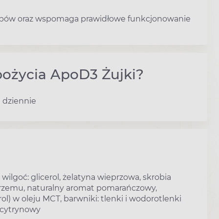
ębów oraz wspomaga prawidłowe funkcjonowanie
pożycia ApoD3 Żujki?
a dziennie
ilgoć: glicerol, żelatyna wieprzowa, skrobia
krzemu, naturalny aromat pomarańczowy,
ol) w oleju MCT, barwniki: tlenki i wodorotlenki
s cytrynowy