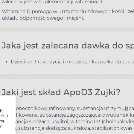
zalecany jest w suplementacji witaminą D.
Witamina D pomaga w utrzymaniu zdrowych kości i z
układu odpornościowego i mięśni.
Jaka jest zalecana dawka do s
Dzieci od 3 roku życia i młodzież: 1 kapsułka do żuci
Jaki jest skład ApoD3 Żujki?
Olej słonecznikowy rafinowany, substancja utrzymująca w
h,
modyfikowana, substancja zagęszczająca: dwutlenek 
ści i
ej.
substancja słodząca: ksylitol, witamina D3 (cholekalcyfer
y,
żelaza, substancja słodząca: sukraloza, stabilizator: kwa