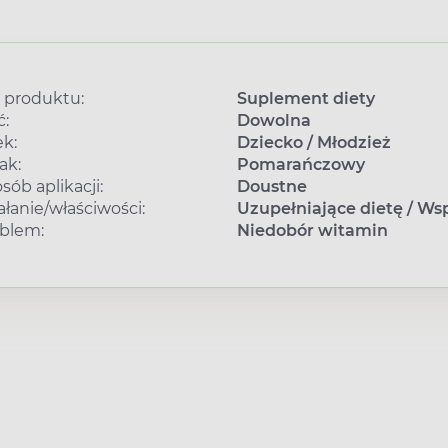
 produktu:
Suplement diety
ć:
Dowolna
k:
Dziecko
/
Młodzież
ak:
Pomarańczowy
sób aplikacji:
Doustne
ałanie/właściwości:
Uzupełniające dietę
/
Wsp
blem:
Niedobór witamin