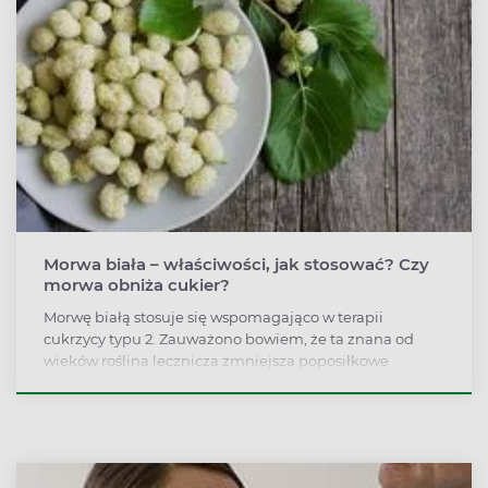
ma berberyna? Kto i w jakich dawkach powinien ją
przyjmować?
Morwa biała – właściwości, jak stosować? Czy
morwa obniża cukier?
Morwę białą stosuje się wspomagająco w terapii
cukrzycy typu 2. Zauważono bowiem, że ta znana od
wieków roślina lecznicza zmniejsza poposiłkowe
stężenie glukozy we krwi.