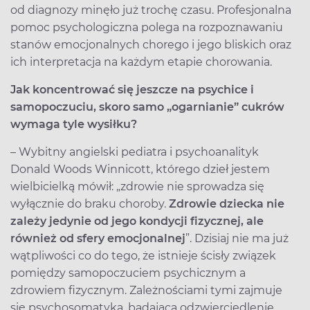
od diagnozy minęło już trochę czasu. Profesjonalna
pomoc psychologiczna polega na rozpoznawaniu
stanów emocjonalnych chorego i jego bliskich oraz
ich interpretacja na każdym etapie chorowania.
Jak koncentrować się jeszcze na psychice i
samopoczuciu, skoro samo „ogarnianie” cukrów
wymaga tyle wysiłku?
– Wybitny angielski pediatra i psychoanalityk
Donald Woods Winnicott, którego dzieł jestem
wielbicielką mówił: „zdrowie nie sprowadza się
wyłącznie do braku choroby.
Zdrowie dziecka nie
zależy jedynie od jego kondycji fizycznej, ale
również od sfery emocjonalnej
”. Dzisiaj nie ma już
wątpliwości co do tego, że istnieje ścisły związek
pomiędzy samopoczuciem psychicznym a
zdrowiem fizycznym. Zależnościami tymi zajmuje
się psychosomatyka, badająca odzwierciedlenie