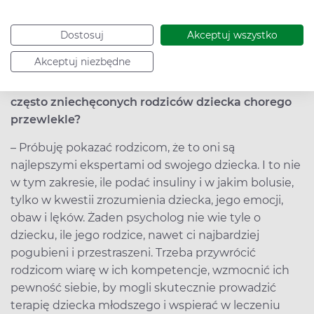
towarzyszyć dziecku w chorobie. Warto np.
podkreślać i doceniać sukcesy w borykaniu się z
Dostosuj
Akceptuj wszystko
chorobą, często osiągane z wielkim trudem i
poświęceniem.
Akceptuj niezbędne
Jak psycholog może wzmocnić zagubionych i
często zniechęconych rodziców dziecka chorego
przewlekle?
– Próbuję pokazać rodzicom, że to oni są
najlepszymi ekspertami od swojego dziecka. I to nie
w tym zakresie, ile podać insuliny i w jakim bolusie,
tylko w kwestii zrozumienia dziecka, jego emocji,
obaw i lęków. Żaden psycholog nie wie tyle o
dziecku, ile jego rodzice, nawet ci najbardziej
pogubieni i przestraszeni. Trzeba przywrócić
rodzicom wiarę w ich kompetencje, wzmocnić ich
pewność siebie, by mogli skutecznie prowadzić
terapię dziecka młodszego i wspierać w leczeniu