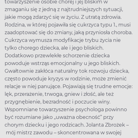
towarzyszenie osobie chorej i jej bliskim w
zmaganiu się z jedną z najtrudniejszych sytuacji,
jakie mogą zdarzyć się w życiu. Z utratą zdrowia.
Rodzina, w której pojawiła się cukrzyca typu 1., musi
zaadoptować się do zmiany, jaką przyniosła choroba.
Cukrzyca wymusza modyfikacje trybu życia nie
tylko chorego dziecka, ale i jego bliskich.
Dodatkowo przewlekłe schorzenie dziecka
powoduje wstrząs emocjonalny u jego bliskich.
Gwałtownie zakłóca naturalny tok rozwoju dziecka,
często powoduje kryzys w rodzinie, może zmienić
relacje w niej panujące. Pojawiają się trudne emocje:
lęk, przerażenie, trwoga, gniew i złość, ale też
przygnębienie, bezradność i poczucie winy.
Wspomniane towarzyszenie psychologa powinno
być rozumiane jako „uważna obecność” przy
chorym dziecku i jego rodzicach. Jolanta Zbrożek –
mój mistrz zawodu – skoncentrowana w swojej