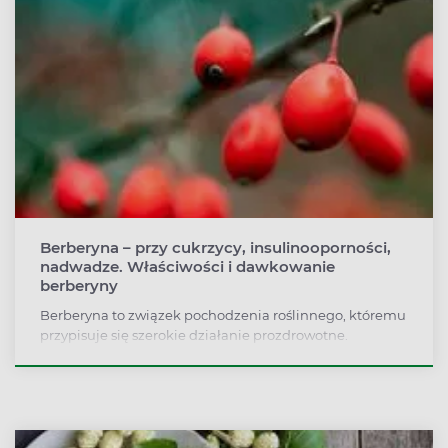
Berberyna – przy cukrzycy, insulinooporności,
nadwadze. Właściwości i dawkowanie
berberyny
Berberyna to związek pochodzenia roślinnego, któremu
przypisuje się szerokie działanie prozdrowotne.
Największe nadzieje berberyna wzbudza w diabetologii
ze względu na potwierdzone w kilku badaniach
właściwości obniżania poziomu cukru we krwi. Mówi się,
że berberyna może oddziaływać na glikemie równie
skutecznie, jak metformina. Jakie jeszcze właściwości