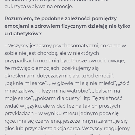
cukrzyca wpływa na emocje.
Rozumiem, że podobne zależności pomiędzy
emocjami a zdrowiem fizycznym działają nie tylko
u diabetyków?
– Wszyscy jesteśmy psychosomatyczni, co samo w
sobie nie jest chorobą, ale w niektórych
przypadkach może nią być. Proszę zwrócić uwagę,
że mówiąc o emocjach, posiłkujemy się
określeniami dotyczącymi ciała: „głód emocji”,
„pęknie mi serce”, „ w głowie mi się nie mieści”, „żółć
mnie zalewa”, „ leży mi na wątrobie”, „ balsam na
moje serce”, „pokarm dla duszy” itp. Tę zależność
widać w języku, ale widać też na takich prostych
przykładach – w wyniku stresu jednym pocą się
ręce, inni się czerwienią, jeszcze innym załamuje się
głos lub przyspiesza akcja serca. Wszyscy reagujemy