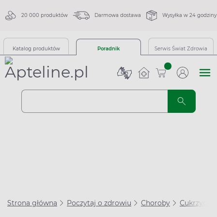
20 000 produktów
Darmowa dostawa
Wysyłka w 24 godziny
Katalog produktów
Poradnik
Serwis Świat Zdrowia
sztuk
Strona główna
Poczytaj o zdrowiu
Choroby
Cukrzyca