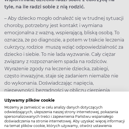
tyle, na ile radzi sobie z nią rodzić.
– Aby dziecko mogło odnaleźć się w trudnej sytuacji
choroby, potrzebny jest kontakt i wymiana
emocjonalna z ważną, wspierającą, bliską osobą. To
oznacza, że po diagnozie, a potem w trakcie leczenia
cukrzycy, rodzice muszą wziąć odpowiedzialność za
dziecko i siebie. To nie lada wyzwanie. Cały ciężar
związany z rozpoznaniem spada na rodziców.
Wyrażenie zgody na leczenie dziecka, zabiegi,
często inwazyjne, staje się zadaniem niemalże nie
do wykonania. Doświadczając napięcia,
niepewności, bezradności w obliczu cierpienia
dziecka tracą często poczucie kompetencji
Używamy plików cookie
rodzicielskich.
Możemy je zamieścić w celu analizy danych dotyczących
odwiedzających, ulepszenia naszej strony internetowej, pokazania
Istotne jest zatem rozpoznawanie punktów oparcia
spersonalizowanych treści i zapewnienia Państwu wspaniałego
doświadczenia na stronie internetowej. Aby uzyskać więcej informacji
i zasobów, z jakich rodzina może czerpać, by
na temat plików cookie, których używamy, otwórz ustawienia.