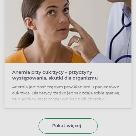
Anemia przy cukrzycy – przyczyny
występowania, skutki dla organizmu
Anemia jest dość częstym powikłaniem u pacjentów z
cukrzycą. Diabetycy rzadko jednak zdają sobie sprawę,
że niedokrwistość może wynikać z ich choroby i
zwiększa ryzyko rozwoju przewlekłych powikłań
mikronaczyniowych – retinopatii, nefropatii i neuropatii.
Pokaż więcej