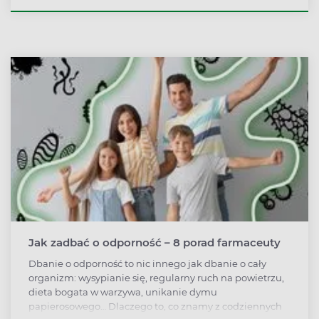
probiotyki ginekologiczne można stosować również
profilaktycznie - dla ochrony delikatnej flory bakteryjnej
narządów rodnych przed patogenami podczas
korzystania z basenu, sauny, podczas okresu.
Jak zadbać o odporność – 8 porad farmaceuty
Dbanie o odporność to nic innego jak dbanie o cały
organizm: wysypianie się, regularny ruch na powietrzu,
dieta bogata w warzywa, unikanie dymu
papierosowego… Dlaczego to, co znamy z codziennych