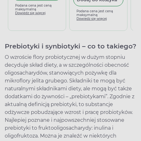
Podana cena jest ceną
P
maksymalną
m
Podana cena jest ceną
Dowiedz się więcej
D
maksymalną
Dowiedz się więcej
Prebiotyki i synbiotyki – co to takiego?
O wzroście flory probiotycznej w dużym stopniu
decyduje skład diety, a w szczególności obecność
oligosacharydów, stanowiących pożywkę dla
mikroflory jelita grubego. Składniki te mogą być
naturalnymi składnikami diety, ale mogą być także
dodatkami do żywności – „prebiotykami”. Zgodnie z
aktualną definicją prebiotyki, to substancje
odżywcze pobudzające wzrost i pracę probiotyków.
Najlepiej poznane i najpowszechniej stosowane
prebiotyki to fruktooligosacharydy: inulina i
oligofruktoza. Można je znaleźć w niektórych