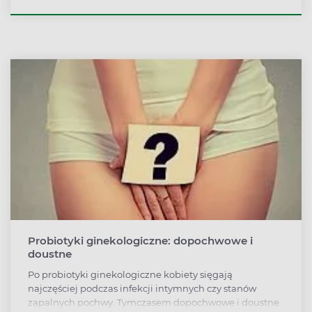
leczenia. Ich źródłem są m.in. kiszonki, przetwory z
mleka fermentowanego, zakwas chlebowy i buraczany
oraz kombucha.
Probiotyki ginekologiczne: dopochwowe i
doustne
Po probiotyki ginekologiczne kobiety sięgają
najczęściej podczas infekcji intymnych czy stanów
zapalnych pochwy. Tymczasem dopochwowe i doustne