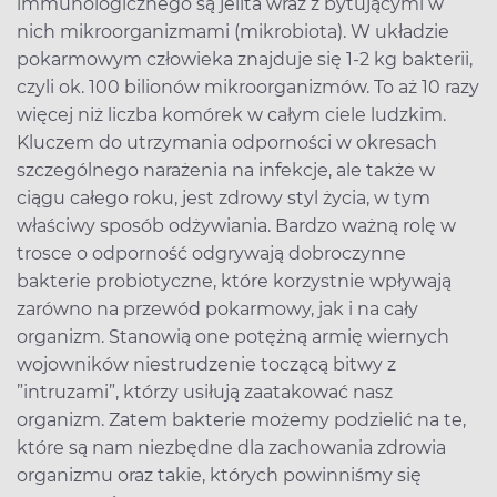
immunologicznego są jelita wraz z bytującymi w
nich mikroorganizmami (mikrobiota). W układzie
pokarmowym człowieka znajduje się 1-2 kg bakterii,
czyli ok. 100 bilionów mikroorganizmów. To aż 10 razy
więcej niż liczba komórek w całym ciele ludzkim.
Kluczem do utrzymania odporności w okresach
szczególnego narażenia na infekcje, ale także w
ciągu całego roku, jest zdrowy styl życia, w tym
właściwy sposób odżywiania. Bardzo ważną rolę w
trosce o odporność odgrywają dobroczynne
bakterie probiotyczne, które korzystnie wpływają
zarówno na przewód pokarmowy, jak i na cały
organizm. Stanowią one potężną armię wiernych
wojowników niestrudzenie toczącą bitwy z
”intruzami”, którzy usiłują zaatakować nasz
organizm. Zatem bakterie możemy podzielić na te,
które są nam niezbędne dla zachowania zdrowia
organizmu oraz takie, których powinniśmy się