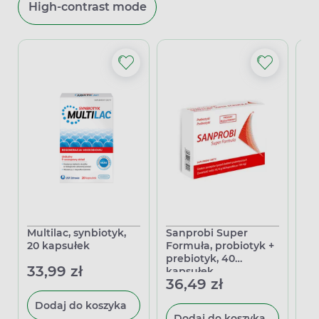
High-contrast mode
Multilac, synbiotyk,
Sanprobi Super
Re
20 kapsułek
Formuła, probiotyk +
20
prebiotyk, 40
33,99 zł
47
kapsułek
36,49 zł
Dodaj do koszyka
Dodaj do koszyka