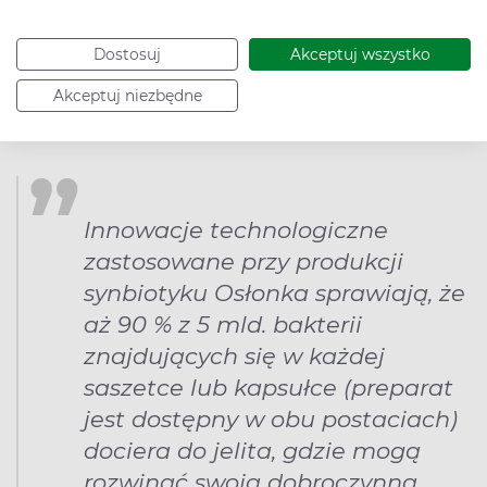
całym okresie przydatności do spożycia. Należy też
wspomnieć, że w składzie synbiotyku Osłonka
Dostosuj
Akceptuj wszystko
znajdują się bakterie przebadane klinicznie. Ma to
Akceptuj niezbędne
niebagatelne znaczenie dla skuteczności i
bezpieczeństwa stosowania.
Innowacje technologiczne
zastosowane przy produkcji
synbiotyku Osłonka sprawiają, że
aż 90 % z 5 mld. bakterii
znajdujących się w każdej
saszetce lub kapsułce (preparat
jest dostępny w obu postaciach)
dociera do jelita, gdzie mogą
rozwinąć swoją dobroczynną