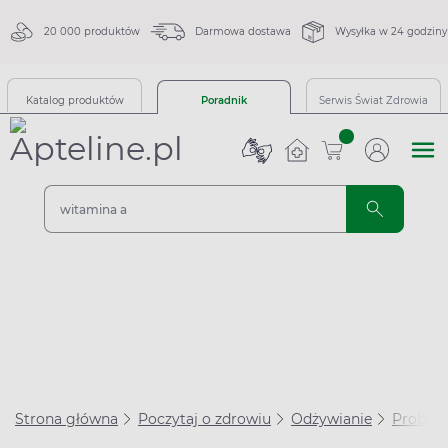
20 000 produktów
Darmowa dostawa
Wysyłka w 24 godziny
Katalog produktów
Poradnik
Serwis Świat Zdrowia
sztuk
Strona główna
Poczytaj o zdrowiu
Odżywianie
Probiot