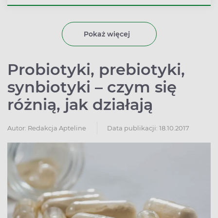
profilaktycznych zaleceń lekarskich, jest tak ważne dla
układu immunologicznego? Farmaceuta Apteline dr
Rafał Miozga wyjaśnia.
Pokaż więcej
Probiotyki, prebiotyki,
synbiotyki – czym się
różnią, jak działają
Autor:
Redakcja Apteline
Data publikacji: 18.10.2017