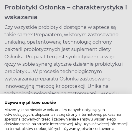
Probiotyki Osłonka – charakterystyka i
wskazania
Czy wszystkie probiotyki dostępne w aptece są
takie same? Preparatem, w którym zastosowano
unikalną, opatentowaną technologię ochrony
bakterii probiotycznych jest suplement diety
Osłonka. Preparat ten jest synbiotykiem, a więc
łączy w sobie synergistyczne działanie probiotyku i
prebiotyku. W procesie technologicznym
wytwarzania preparatu Osłonka zastosowano
innowacyjną metodę krioprotekcji. Unikalna
technologia polegająca na zastosowaniu w cyklu
produkcji bardzo niskich temperatur przy
Używamy plików cookie
zabezpiecza bakterie probiotyczne przed
Możemy je zamieścić w celu analizy danych dotyczących
odwiedzających, ulepszenia naszej strony internetowej, pokazania
niszczącym działaniem soku żołądkowego i żółci. W
spersonalizowanych treści i zapewnienia Państwu wspaniałego
praktyce, oznacza to wyjątkowo wysoką aktywność
doświadczenia na stronie internetowej. Aby uzyskać więcej informacji
na temat plików cookie, których używamy, otwórz ustawienia.
biologiczną i żywotność dobroczynnych bakterii w